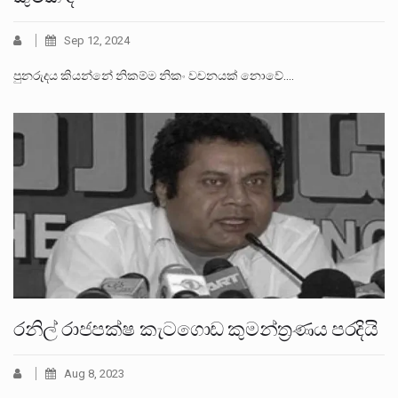
Sep 12, 2024
පුනරුදය කියන්නේ නිකම්ම නිකං වචනයක් නොවේ.…
රනිල් රාජපක්ෂ කැටගොඩ කුමන්ත්‍රණය පරදියි
Aug 8, 2023