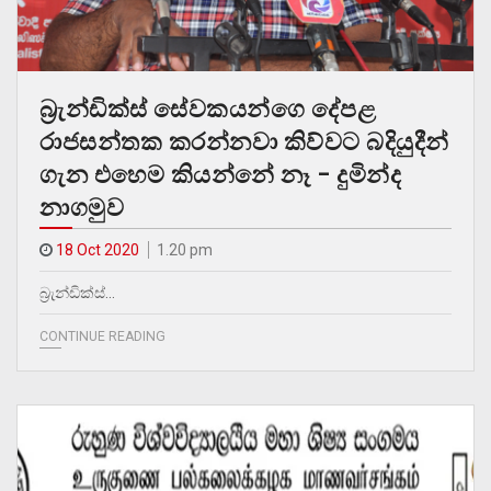
බ්‍රැන්ඩික්ස් සේවකයන්ගෙ දේපළ
රාජසන්තක කරන්නවා කිව්වට බදියුදීන්
ගැන එහෙම කියන්නේ නෑ – දුමින්ද
නාගමුව
18 Oct 2020
1.20 pm
බ්‍රැන්ඩික්ස්…
CONTINUE READING