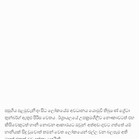
පසුගිය පළමුවැනි දා සිට ලෝකයේම අවධානය යොමුවී තිබුණේ ග්‍රේටා
තුන්බර්ග් ඇතුළු පිරිස වෙතය . ඊශ්‍රායලයේ උපක්‍රමශීලීව නෞකාවටත් එහ
කිසිවෙකුටත් හානි නොවන ආකාරයට ඔවුන් අත්අඩංගුවට ගත්තේ යම්
හානියක් සිදු වූවොත් තමන් වෙත ලෝකයෙන් එල්ල වන බලපෑම අති
මහත් එකක් බව දන්නා හෙයිනි.