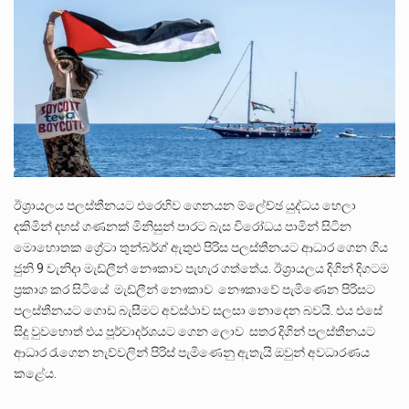
පසුගිය මැයි මස 31 දිනෙන් අවසන් වූ වසර තුළ ලොව පුරා විවිධ තනතුරු නාම වලින්…
මේ, දන්නා හඳුනන ලියන්නකුගේ නන්නාඳුනන අඩවියක සැරිසරා ලද ආස්වාදනීය මොහොතක සිංහාවලෝකනයකි .කෙටි කවියක දිගු බර…
වත්මන් ආණ්ඩුවේ ප්‍රධාන පාර්ශවකරුවා වන ජනතා විමුක්ති පෙරමුණේ කාලයක පටන් තිබුණු ප්‍රධාන සටන් පාඨයක් වූවේ…
ඊශ්‍රායලය පලස්තීනයට එරෙහිව ගෙනයන ම්ලේච්ඡ යුද්ධය හෙලා
දකිමින් දහස් ගණනක් මිනිසුන් පාරට බැස විරෝධය පාමින් සිටින
මොහොතක ග්‍රේටා තුන්බර්ග් ඇතුළු පිරිස පලස්තීනයට ආධාර ගෙන ගිය
ජුනි 9 වැනිදා මැඩ්ලීන් නෞකාව පැහැර ගත්තේය. ඊශ්‍රායලය දිගින් දිගටම
ප්‍රකාශ කර සිටියේ මැඩ්ලීන් නෞකාව නෞකාවේ පැමිණෙන පිරිසට
පලස්තීනයට ගොඩ බැසීමට අවස්ථාව සලසා නොදෙන බවයි. එය එසේ
සිදු වුවහොත් එය පූර්වාදර්ශයට ගෙන ලොව සතර දිගින් පලස්තීනයට
ආධාර රැගෙන නැව්වලින් පිරිස් පැමිණෙනු ඇතැයි ඔවුන් අවධාරණය
කළේය.