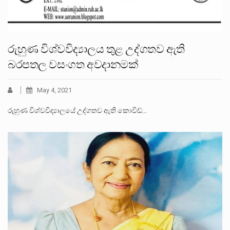
රුහුණ විශ්වවිද්‍යාලය තුළ උද්ගතව ඇති
බරපතල වසංගත අවදානමක්
May 4, 2021
රුහුණ විශ්වවිද්‍යාලයේ උද්ගතව ඇති කොවිඩ්…