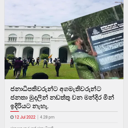
ජනාධිපතිවරුන්ට අගමැතිවරුන්ට
ජනතා මුදලින් නඩත්තු වන මන්දිර මින්
ඉදිරියට නැහැ.
12 Jul 2022
4.28 pm