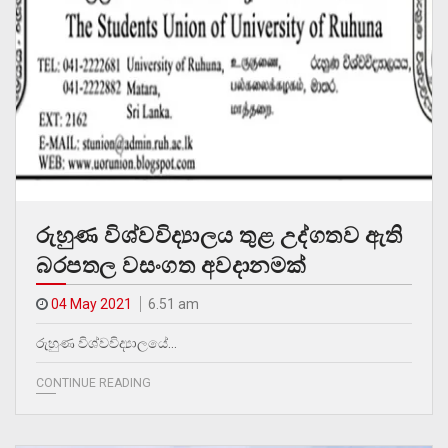
රුහුණ විශ්වවිද්‍යාලය තුළ උද්ගතව ඇති
බරපතල වසංගත අවදානමක්
04 May 2021
6.51 am
රුහුණ විශ්වවිද්‍යාලයේ…
CONTINUE READING