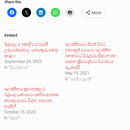
Share this:
More
Related
ඊශ්‍රායලය ඉතාලියේ පැවති
පලස්තීනයට ජීවත් වීමට
උද්ඝෝෂණවල තොරතුරු එකතු
ඉඩදෙනු! පෙ.ස.ප. පලස්තීන
කරලා
ජනතාවට විරුද්ධව සිදුවන ජන
September 24, 2025
ඝාතන ක්‍රියාවලියට විරෝධය
In "විශේෂාංග"
පළකරයි
May 15, 2021
In "දේශීය පුවත්"
පලස්තීනය ක්‍රමානුකූලව
ඊශ්‍රායලයත් බවට පත්වීම අමතක
කර අද දවසට විග්‍රහ හදා ගත
හැකිද?
October 15, 2023
In "පුවත්"