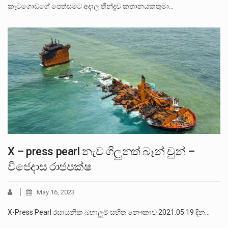
කැටගොඩගේ පෙත්සමට අදාල තීන්දුව කතානයකතුමා…
X – press pearl නැව ගිලුනත් බෑන් චුන් –
විජෙදාස රාජපක්ෂ
May 16, 2023
X-Press Pearl රසායනික බහාලුම් සහිත නෞකාව 2021.05.19 දින…