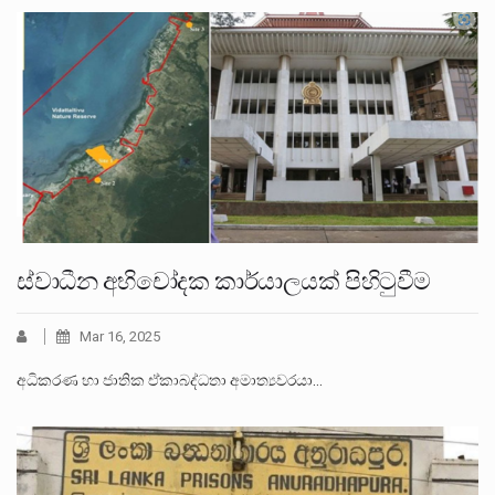
ස්වාධීන අභිචෝදක කාර්යාලයක් පිහිටුවීම
Mar 16, 2025
අධිකරණ හා ජාතික ඒකාබද්ධතා අමාත්‍යවරයා…