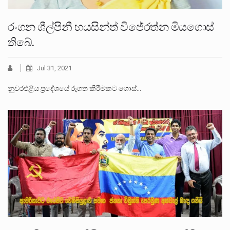
රංගන ශීල්පිනී හයසින්ත් විජේරත්න මියගොස්
තිබේ.
Jul 31, 2021
නුවරඑළිය ප්‍රදේශයේ රූගත කිරීමකට ගොස්…