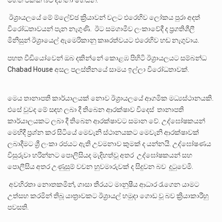
ඊශ්‍රායලයේ මේ ම්ලේච්ඡ ක්‍රියාවන් වලට එරෙහිව ලෝකය පුරා අදත්
විරෝධතාවයන් පැන නැගුණි. ඊට සමගාමීව ලංකාවේදී ද ප්‍රගතිශීලී
මිනිසුන් ඊශ්‍රායෙල් ඇමෙරිකානු කෲරත්වයට එරෙහිව හඬ නැගුවාය.
පහත වීඩියෝවෙන් ඔබ දකින්නේ කොළඹ පිහිටි ඊශ්‍රායලයට සම්බන්ධ
Chabad House අසල පලස්තීනයේ සාමය ඉල්ලා විරෝධතාවක්.
මෙය තානාපති කාර්යාලයක් නොව ඊශ්‍රායලයේ ආගමික මධ්‍යස්ථානයකි.
එසේ වුවද මේ සඳහ ලබා දී තිබෙන ආරක්ෂාව විදෙස් තානාපති
කාර්යාලයකට ලබා දී තිබෙන ආරක්ෂාවට සමාන වේ. උද්ඝෝෂකයන්
මෙහිදී ප්‍රශ්න කර සිටියේ මෙවැනි ස්ථානයකට මෙවැනි ආරක්ෂාවක්
ලබාදීමට ශ්‍රී ලංකා රජයට ඇති උවමනාව කුමක් ද යන්නයි. උද්ඝෝෂණය
විසුරුවා හරින්නට පොලිසියද මැදිහත්වූ අතර උද්ඝෝෂකයන් සහ
පොලීසිය අතර උණුසුම් වචන හුවමාරුවක් ද සිදුවන බව දුටුවෙමි.
අවහිරතා නොතකමින්, ගාසා තීරයට මානුෂීය ආධාර රැගෙන යාමට
උත්සහ කරමින් තිබූ යාත්‍රාවකට ඊශ්‍රායල් හමුදා ගොඩ වූ බව ක්‍රියාකාරීහු
පවසති.