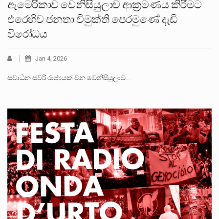
ඇමෙරිකාව වෙනිසියුලාව ආක්‍රමණය කිරීමට
එරෙහිව ජනතා විමුක්ති පෙරමුණේ දැඩි
විරෝධය
Jan 4, 2026
ස්වාධීන ස්වරී රාජ්‍යයක් වන වෙනිසියුලාව…