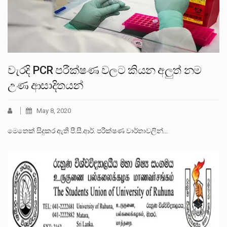
වැරදි PCR පරීක්ෂණ වලට කියන අලුත් නම
උණ ආසාදිතයන්
May 8, 2020
මෙතෙක් සිදුකර ඇති පී.සී.ආර්. පරීක්ෂණ වාර්තාවලින්…