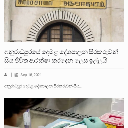
අනුරාධපුරයේ දෙමළ දේශපාලන සිරකරුවන්
සිය ජීවිත ආරක්ෂා කරදෙන ලෙස ඉල්ලයි
Sep 18, 2021
අනුරාධපුර දෙමළ දේශපාලන සිරකරුවන් සිය…