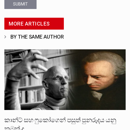
SUBMIT
MORE ARTICLES
BY THE SAME AUTHOR
කාන්ට් සහ ෆුකෝගෙන් පසුත් පුනරුදය යනු
කුමක් ද