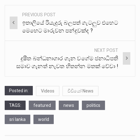
PREVIOUS POST
Post
ඉතාලියේ රියැදුරු බලපත් ගැටලුව එහෙට
navigation
මෙහෙට මාරුවන පන්දුවක්ද ?
NEXT POST
දුෂීත බන්ධනාගාර ගැන වගේම ජනාධිපති
සමාව ගැනත් නැවත හිතන්න මතක් වේවා !
Posted in:
Videos
වීඩියෝ News
TAGS:
featured
news
politics
sri lanka
world