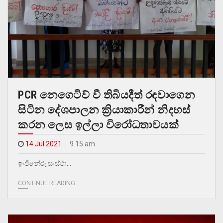
PCR නෙගෙටිව් වී තිබියදීත් රඳවාගෙන
සිටින දේශපාලන ක්‍රියාකාරීන් නිදහස්
කරන ලෙස ඉල්ලා විරෝධතාවයක්
14 Jul 2021
9.15 am
ඉංජිනේරු සංස්ථා…
CONTINUE READING