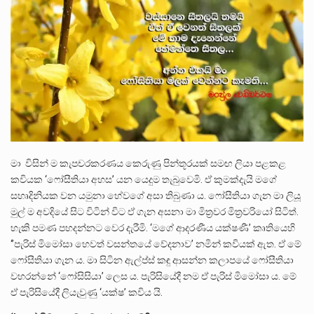
ලාල් කාන්ත ඇමතිවරයා අධිකරණ විනිශ්චයකාරවරුන්ගේ විශ්‍රාම යෑමේ වයස සම්බන්ධයෙන් නිහඬව සිටින ලෙස තමාට දැනුම් දුන්…
2011 වසරේදී දේශපාලන හා මානව හිමිකම් ක්‍රියාකාරීන් වන ලලිත්කුමාර් වීරරාජ් සහ කුගන් මුරුගානන්දන් යාපනයේදී අතුරුදන්…
ගොවියන්ගේ ප්‍රශ්න, ධීවරයන්ගේ ප්‍රශ්න, සෞඛය ප්‍රශ්න, වැටු ප්‍ර්ශ්න, රැකියා විරහිත ප්‍රශ්න මේ සියලු ප්‍රශ්නවලට තනි…
මා විසින් ම කැපචරකරණය කෙරුණු පින්තූරයක් සමඟ ලියා පළකළ
කවියක ‘ෆෝසීතියා අහස’ යන යෙදුම තැබුවෙමි. ඒ කුමක්දැයි මගේ
සහෘදිනියක වන යමුනා හේවගේ අසා තිබුණා ය. ෆෝසීතියා ගැන මා ලියූ
මුල් ම අවදියේ සිට විටින් විට ඒ ගැන අසනා මා මිත්‍රවර මිත්‍රවරියෝ සිටිත්.
හැකි පමණ පහදන්නට වෙර දැරීමි. ‘මගේ ආදරණීය යක්ෂණී’ කෘතියෙහි
‘’පැරිස් මිමෝසා හෙවත් වසන්තයේ වේදනාව’ නමින් කවියක් ඇත. ඒ මේ
ෆෝසීතියා ගැන ය. මා සිටින ඇල්ප්ස් කඳු ආසන්න කලාපයේ ෆෝසීතියා
වහරන්නේ ‘ෆෝසිසියා’ ලෙස ය. පැරිසියේදී නම ඒ පැරිස් මිමෝසා ය. මේ
ඒ පැරිසියේදී ලියැවුණු ‘යක්ෂ’ කවිය යි.