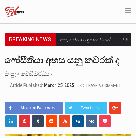
BREAKING NEWS
මේ, දන්නා හඳුනන ලියන්නකුගේ නන්නාඳුනන අඩවියක සැරිසරා ලද ආස්වාදනීය මොහොතක සිංහාවලෝකනයකි .කෙටි කවියක දිගු බර…
වත්මන් ආණ්ඩුවේ ප්‍රධාන පාර්ශවකරුවා වන ජනතා විමුක්ති පෙරමුණේ කාලයක පටන් තිබුණු ප්‍රධාන සටන් පාඨයක් වූවේ…
ෆෝසීිතියා අහස යනු කවරක් ද
සංවිධානාත්මක අපරාධකරුවකු වන ලොකු පැටිගේ ප්‍රධාන වෙඩික්කරු බවට සැක කරන ගිං ගඟේ ගිල්වා මරා දමා…
මංජුල වෙඩිවර්ධන
උපරිමාධිකරණ විනිශ්චයකාරවරුන්ගේ හා ඉන් පහළ විනිශ්චයකාරවරුන්ගේ විශ්‍රාම වයස දීර්ඝ කිරීම සඳහා සකස් කර ඇති විසිදෙවන…
Article Published:
March 25, 2025
LEAVE A COMMENT
බන්ධනාගාර රැදවියන් 1,021 දෙනෙකු ඉකුත් වසර පහක කාලය තුලදී (2020 ජනවාරි 01 සිට 2025 දෙසැම්බර්…
Share on Facebook
Tweet this!
මහර බන්ධනාගාරයේ අද ඇතිවූ සිද්ධියෙන් තුවාල ලැබූ බව කියන රැඳවියන් ගණන ඉහළ ගොස් තිබේ. ඒ…
අගෝස්තු මස දෙවන ඉරිදා ලිට් රූම් සූම් සංවාදය පැවැත්වෙන්නේ "කතා කරන මහ වැව" නම් නකතාවක්…