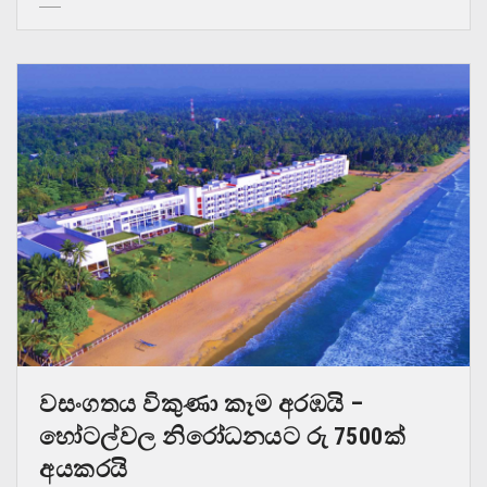
වසංගතය විකුණා කෑම අරඹයි –
හෝටල්වල නිරෝධනයට රු 7500ක්
අයකරයි