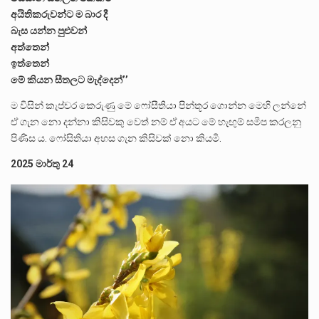
අයිතිකරුවන්ට ම බාර දී
බැස යන්න පුළුවන්
අත්තෙන්
ඉත්තෙන්
මේ කියන සීතලට මැද්දෙන්’’
ම විසින් කැප්චර කෙරුණු මේ ෆෝසීතියා පින්තූර ගොන්න මෙහි ලන්නේ
ඒ ගැන නො දන්නා කිසිවකු වෙත් නම් ඒ අයට මේ හැඟුම් සමීප කරලනු
පිණිස ය. ‌ෆෝසිතියා අහස ගැන කිසිවක් නො කියමි.
2025 මාර්තු 24