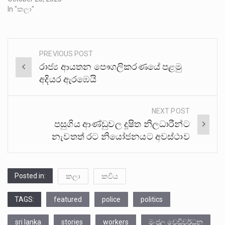
In "කලා"
PREVIOUS POST
Post
රාජ්‍ය ආයතන පෞගලිකරණයේ පළමු
navigation
අදියර ඇරඹෙයි
NEXT POST
පසුගිය ආණ්ඩුවල දූෂිත නිලධාරීන්ට
නැවතත් රට නියෝජනයට අවස්ථාව
Posted in:
කලා
කවිය
TAGS:
featured
police
politics
sri lanka
stories
workers
මංජුල වෙඩිවර්ධන