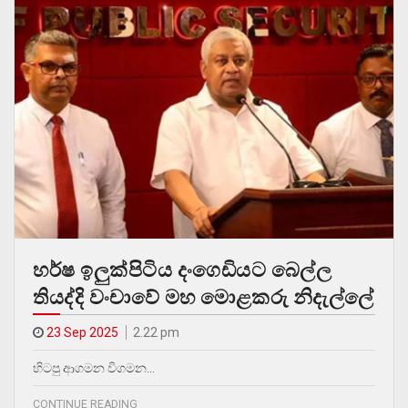
හර්ෂ ඉලුක්පිටිය දංගෙඩියට බෙල්ල
තියද්දි වංචාවේ මහ මොළකරු නිදැල්ලේ
23 Sep 2025
2.22 pm
හිටපු ආගමන විගමන…
CONTINUE READING