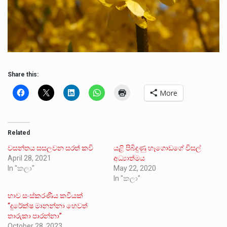
Share this:
More
Related
වසන්තය සසලවන සරත් කවි
යළි පිබිදුණු හෑගොඩගේ විසල්
April 28, 2021
අධ්‍යාත්මය
In "කලා"
May 22, 2020
In "කලා"
භාව සංස්කරණීය කවියක්
“දුරේක්ෂ මානන්නා හෙවත්
තාරුකා පාරන්නා”
October 28, 2023