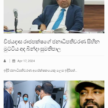
විජයදාස රාජපක්ෂගේ ජනාධිපතිවරණ සිහින
මුට්ටිය අද බින්දා සුමතිපාල
Apr 17, 2024
ඉදිරි ජනාධිපතිවරණ අපේක්ෂකයෙකු ලෙස ඉදිරිපත්…