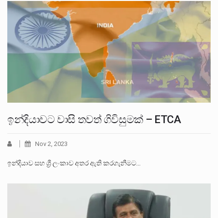
ඉන්දියාවට වාසි තවත් ගිවිසුමක් – ETCA
Nov 2, 2023
ඉන්දියාව සහ ශ්‍රී ලංකාව අතර ඇති කරගැනීමට…