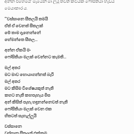
අන්න එහෙමයි’ මැයෙන් මා ලියූ තවත් කවියක ‍ෆෝසිතියා හැඩය
මෙයාකාර ය‍.
‘’වස්සානෙ සීතලයි තමයි
ඒත් ඒ වෙනත් සීතලක්
මේ තාම දැනෙන්නේ
හේමන්තෙ සීතල…
අන්න ඒකයි මං
ෆෝසිතියා මලක් වෙන්නට කැමති…
මල් අතර
මට මාව හොයාගන්නත් බැරි
මල් අතර
මට කිසිම විශේෂයකුත් නැති
කහට නැති කහපැහැය මිස
අන් කිසිත් පැහැ හඳුනන්නෙවත් නැති
ෆෝසීතියා මලක් වෙන එක
හිතටත් සැහැල්ලුයි
වස්සානෙ
වස්සාන සීතලත් එක්කම