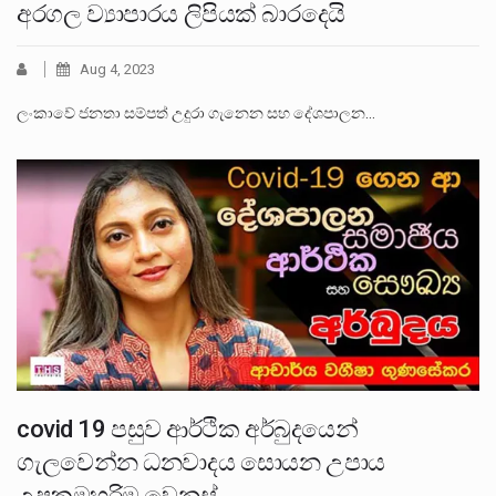
අරගල ව්‍යාපාරය ලිපියක් බාරදෙයි
Aug 4, 2023
ලංකාවේ ජනතා සම්පත් උදුරා ගැනෙන සහ දේශපාලන…
covid 19 පසුව ආර්ථික අර්බුදයෙන්
ගැලවෙන්න ධනවාදය සොයන උපාය
උපක්‍රමහරිම වෙනස්