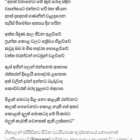
‘’අහස් විමානෙට මේ කුළු රොද බඳින
වසන්තයට එන්නට හරි මඟ කියන
දහස් දසදහස් ගණනින් වැළඳගෙන
පැරිස් මිමෝසා අතපය දිග හරින
අත්ත බිඳුණ කල ජීවන ඉළව්වේ
ෆ‍්‍රැන්ක කොළ වලට ප්‍රේමය හිළව්වේ
කවුද ඔබ ම මිස හදවත හෙළෙව්වේ
වත්ත එරන්වන් නටඹුන් වළව්වේ
ඇස් අගින් ගලන් එන්නෙම අපහාස
රත්තරන් දිළෙයි හොඳටම ළඟපාත
අත් වලින් දරන් ඉන්නට බැරුවාද
කොච්චරක් බරද සුළඟට මඳහාස
මිළක් මොටද මිළ නො කළැකි රන්වනට
කලක් ගෙවෙනවා කොළ නැති ගස් අතර
කොළත් දලුත් මොකටද මේ පිංකමට
මලුත් කැමති වෙනසක් ඇති ලස්සනට’’
ශීතලෙන් පරිපීඩිතව සිටින වටපිටාවක භූ දර්ශනයේ නොහොත්
‘පේයීසාජයේ’ (Paysage) පළින් පළ කහ පැහැය නැඟෙන විට නෙතට ද