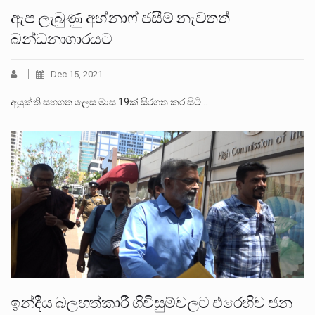
ඇප ලැබුණු අහ්නාෆ් ජසීම් නැවතත්
බන්ධනාගාරයට
Dec 15, 2021
අයුක්ති සහගත ලෙස මාස 19ක් සිරගත කර සිටි…
ඉන්දීය බලහත්කාරී ගිවිසුම්වලට එරෙහිව ජන