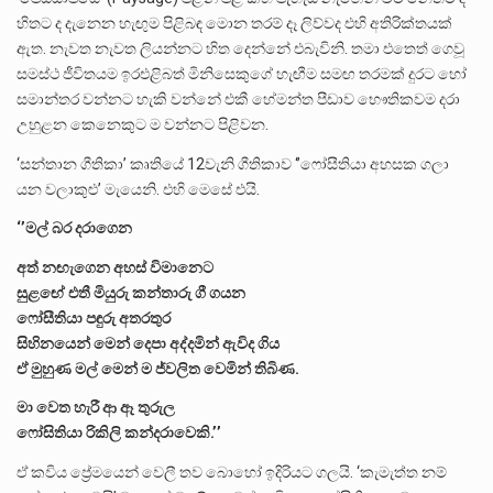
හිතට ද දැනෙන හැඟුම පිළිබඳ මොන තරම් දෑ ලිව්වද එහි අතිරික්තයක්
ඇත. නැවත නැවත ලියන්නට හිත දෙන්නේ එබැවිනි. තමා එතෙත් ගෙවූ
සමස්ථ ජීවිතයම ඉරඑළිබත් මිනිසෙකුගේ හැඟීම සමඟ තරමක් දුරට හෝ
සමාන්තර වන්නට හැකි වන්නේ එකී හේමන්ත පීඩාව භෞතිකවම දරා
උහුළන කෙනෙකුට ම වන්නට පිළිවන.
‘සන්තාන ගීතිකා’ කෘතියේ 12වැනි ගීතිකාව ‘’ෆෝසීතියා අහසක ගලා
යන වලාකුළු’ මැයෙනි. එහි මෙසේ එයි.
‘’මල් බර දරාගෙන
අත් නඟැගෙන අහස් විමානෙට
සුළඟේ එතී මියුරු කන්තාරු ගී ගයන
ෆෝසීතියා පඳුරු අතරතුර
සිහිනයෙන් මෙන් දෙපා අද්දමින් ඇවිද ගිය
ඒ මුහුණ මල් මෙන් ම ජ්වලිත වෙමින් තිබිණ.
මා වෙත හැරී ආ ඈ තුරුල
ෆෝසිතියා රිකිලි කන්දරාවෙකි.’’
ඒ කවිය ප්‍රේමයෙන් වෙලී තව බොහෝ ඉදිරියට ගලයි. ‘කැමැත්ත නම්