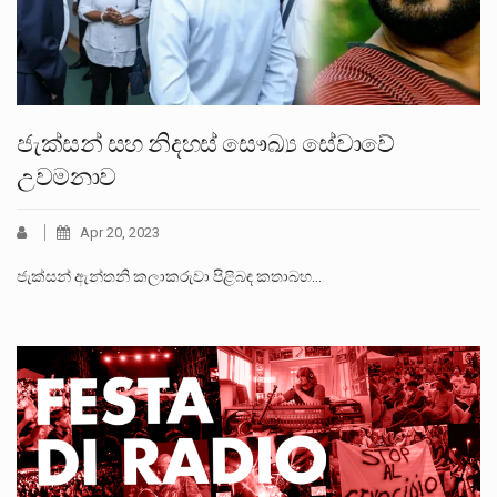
ජැක්සන් සහ නිදහස් සෞඛ්‍ය සේවාවේ
උවමනාව
Apr 20, 2023
ජැක්සන් ඇන්තනි කලාකරුවා පිළිබඳ කතාබහ…