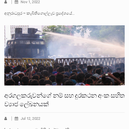
Nov 1, 2022
අනුරාධපුර – කැබිතිගොල්ලෑව ප්‍රදේශයේ…
අරගලකරුවන්ගේ නම් සහ දුරකථන අංක සහිත
ව්‍යාජ ලේඛනයක්
Jul 12, 2022