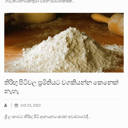
‘ගරු කථානායකතුමා විසින් සර්වපාක්ෂික…
තිරිඟු පිටිවල ප්‍රමිතියට වගකියන්න කෙනෙක්
නැහැ
Oct 25, 2022
ශ්‍රී ලංකාවට තිරිඟු පිටි ආනයනය කරන අවස්ථාවේදී…