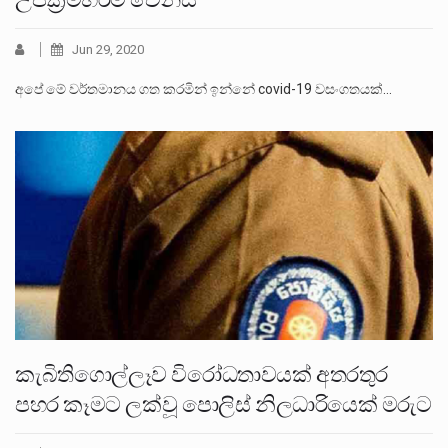
Jun 29, 2020
අපේ මේ වර්තමානය ගත කරමින් ඉන්නේ covid-19 වසංගතයක්…
කැබිතිගොල්ලෑව විරෝධතාවයක් අතරතුර
පහර කෑමට ලක්වූ පොලිස් නිලධාරියෙක් මරුට