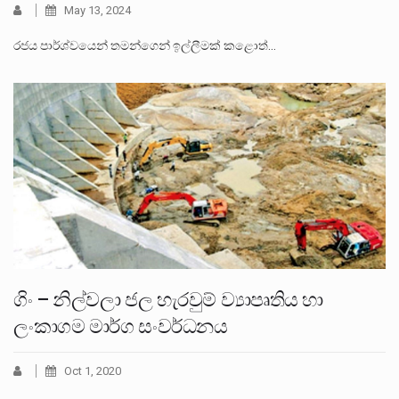
May 13, 2024
රජය පාර්ශ්වයෙන් තමන්ගෙන් ඉල්ලීමක් කළොත්…
ගිං – නිල්වලා ජල හැරවුම් ව්‍යාපෘතිය හා
ලංකාගම මාර්ග සංවර්ධනය
Oct 1, 2020