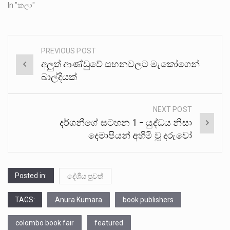
In "කලා"
PREVIOUS POST
Post
අලුත් ආණ්ඩුවේ සහනවලට මැකෝගෙන්
navigation
බාල්දියක්
NEXT POST
දර්ශනීගේ සටහන 1 – යුද්ධය නිසා
දෙමාපියන් අහිමි වූ දරුවෝ
Posted in:
දේශීය පුවත්
TAGS:
Anura Kumara
book publishers
colombo book fair
featured