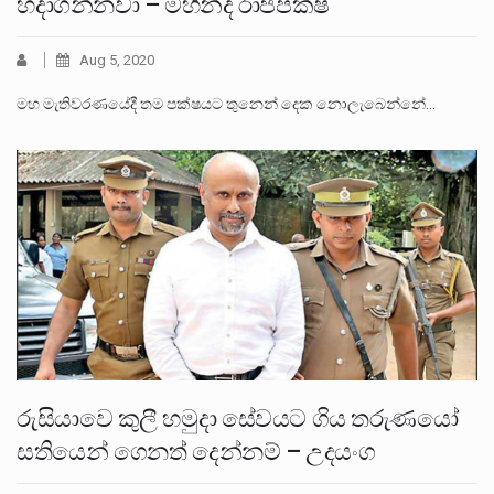
හදාගන්නවා – මහින්ද රාජපක්ෂ
Aug 5, 2020
මහ මැතිවරණයේදී තම පක්ෂයට තුනෙන් දෙක නොලැබෙන්නේ…
රුසියාවෙ කුලී හමුදා සේවයට ගිය තරුණයෝ
සතියෙන් ගෙනත් දෙන්නම් – උදයංග