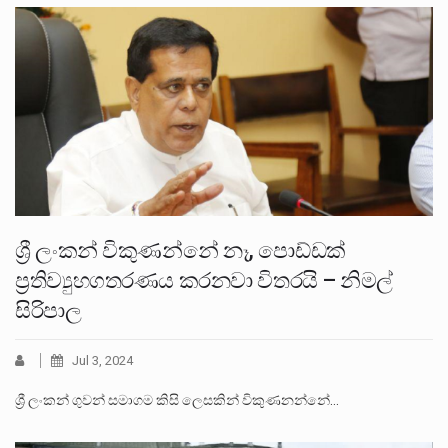
ශ්‍රී ලංකන් විකුණන්නේ නෑ, පොඩ්ඩක්
ප්‍රතිව්‍යුහගතරණය කරනවා විතරයි – නිමල්
සිරිපාල
Jul 3, 2024
ශ්‍රී ලංකන් ගුවන් සමාගම කිසි ලෙසකින් විකුණනන්නේ…