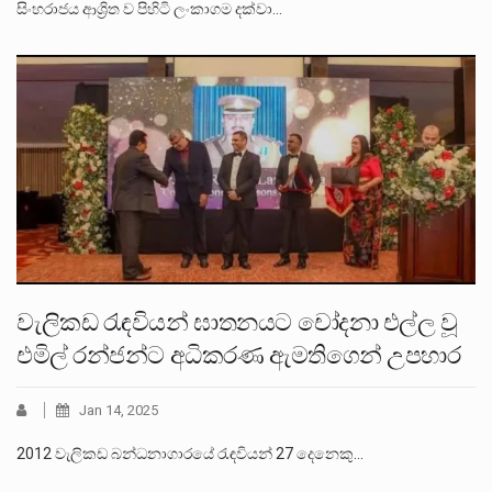
සිංහරාජය ආශ්‍රිත ව පිහිටි ලංකාගම දක්වා…
වැලිකඩ රැඳවියන් ඝාතනයට චෝදනා එල්ල වූ
එමිල් රන්ජන්ට අධිකරණ ඇමතිගෙන් උපහාර
Jan 14, 2025
2012 වැලිකඩ බන්ධනාගාරයේ රැඳවියන් 27 දෙනෙකු…