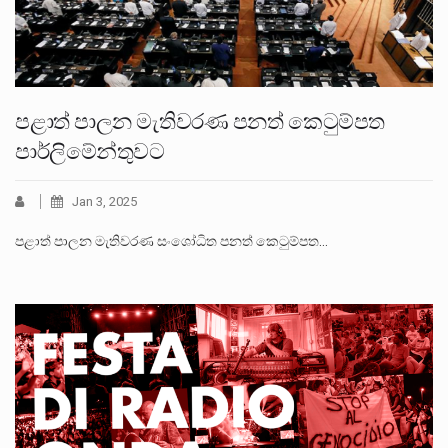
පළාත් පාලන මැතිවරණ පනත් කෙටුම්පත
පාර්ලිමේන්තුවට
Jan 3, 2025
පළාත් පාලන මැතිවරණ සංශෝධිත පනත් කෙටුම්පත…