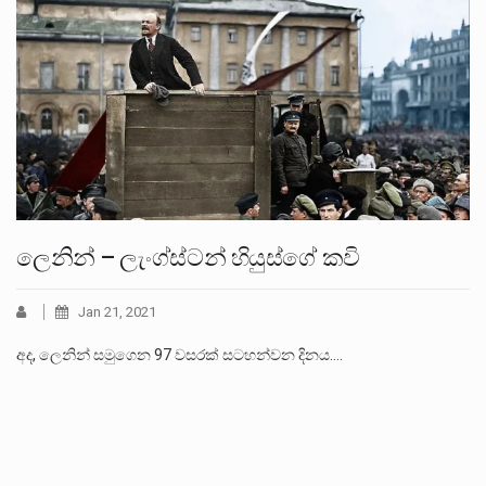
ලෙනින් – ලැංග්ස්ටන් හියුස්ගේ කවි
Jan 21, 2021
අද, ලෙනින් සමුගෙන 97 වසරක් සටහන්වන දිනය.…