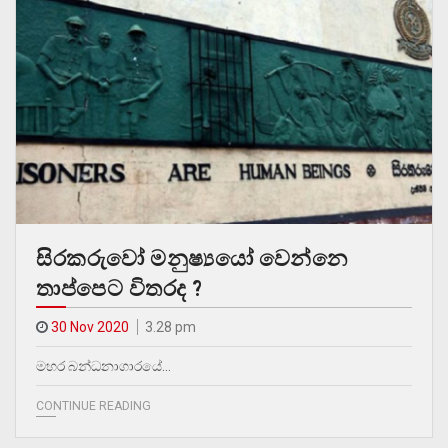
සිරකරුවෝ මනුෂ්‍යයෝ වෙන්නෙ
තාප්පෙට විතරද ?
30 Nov 2020
3.28 pm
මහර බන්ධනාගාරයේ…
CONTINUE READING