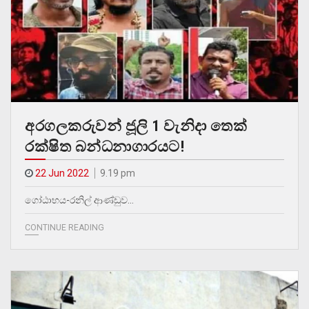
අරගලකරුවන් ජූලි 1 වැනිදා තෙක්
රක්ෂිත බන්ධනාගාරයට!
22 Jun 2022
9.19 pm
ගෝඨාභය-රනිල් ආණ්ඩුව…
CONTINUE READING