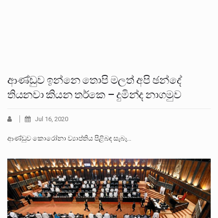
ආණ්ඩුව ඉන්නෙ තොපි මලත් අපි ඡන්දේ
තියනවා කියන තර්කෙ – දුමින්ද නාගමුව
Jul 16, 2020
ආණ්ඩුව කොරෝනා ව්‍යාප්තිය පිළිබඳ සැබෑ…