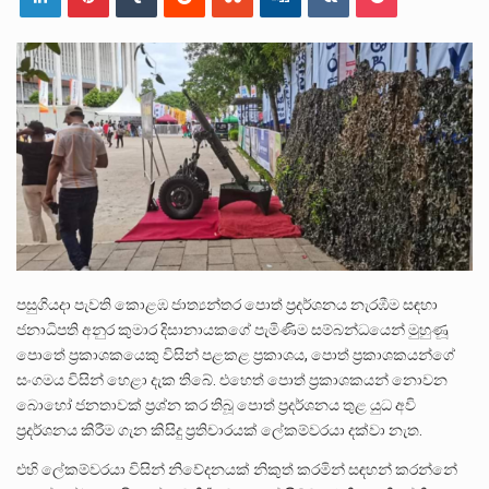
පසුගිය මැයි මස 31 දිනෙන් අවසන් වූ වසර තුළ ලොව පුරා විවිධ තනතුරු නාම වලින්…
මේ, දන්නා හඳුනන ලියන්නකුගේ නන්නාඳුනන අඩවියක සැරිසරා ලද ආස්වාදනීය මොහොතක සිංහාවලෝකනයකි .කෙටි කවියක දිගු බර…
වත්මන් ආණ්ඩුවේ ප්‍රධාන පාර්ශවකරුවා වන ජනතා විමුක්ති පෙරමුණේ කාලයක පටන් තිබුණු ප්‍රධාන සටන් පාඨයක් වූවේ…
පසුගියදා පැවති කොළඹ ජාත්‍යන්තර පොත් ප්‍රදර්ශනය නැරඹීම සඳහා
ජනාධිපති අනුර කුමාර දිසානායකගේ පැමිණිම සම්බන්ධයෙන් මුහුණූ
පොතේ ‍ප්‍රකාශකයෙකු විසින් පළකළ ප්‍රකාශය, පොත් ප්‍රකාශකයන්ගේ
සංගමය විසින් හෙළා දැක තිබේ. එහෙත් පොත් ප්‍රකාශකයන් නොවන
බොහෝ ජනතාවක් ප්‍රශ්න කර තිබූ පොත් ප්‍රදර්ශනය තුළ යුධ අවි
ප්‍රදර්ශනය කිරීම ගැන කිසිදු ප්‍රතිචාරයක් ලේකම්වරයා දක්වා නැත.
එහි ලේකම්වරයා විසින් නිවේදනයක් නිකුත් කරමින් සඳහන් කරන්නේ