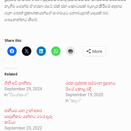
නැගීම මෙන්ම ඒ හරහා රටේ එක් ජන කොටසක් බැහැර කිරීමේ අදහස
ගැන පොත් ප්‍රකාශකයන්ගේ සංගමයට නොවැදගත් දෙයක් බව
පෙනෙන්නට තිබේ.
Share this:
More
Related
ගිනි අවි සාහිත්‍ය
රජත පුස්තක සම්මාන ප්‍රදානය
September 29, 2024
ඊයේ කොළඹදී
In "විශේෂාංග"
September 19, 2020
In "කලා"
තනියම යන උන් අතර
සාමූහිකව යන්නට වෙර දැරූ
කවියා
September 23, 2022