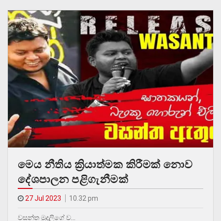
මෙය නීතිය ක්‍රියාත්මක කිරීමක් නොව
දේශපාලන පළිගැනීමක්
27 Jul 2023
10.32 pm
වසන්ත මුදලිගේ ව…