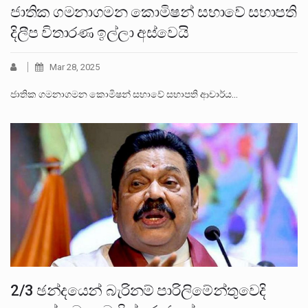
ජාතික ගමනාගමන කොමිෂන් සභාවේ සභාපති
දිලීප විතාරණ ඉල්ලා අස්වෙයි
Mar 28, 2025
ජාතික ගමනාගමන කොමිෂන් සභාවේ සභාපති ආචාර්ය…
2/3 ඡන්දයෙන් බැරිනම් පාරිලිමේන්තුවෙදි