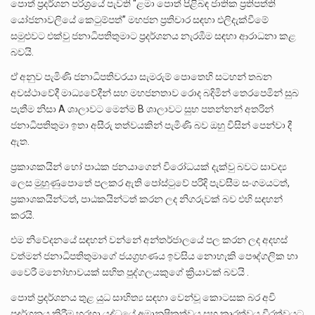
පොත් ප්‍රදර්ශන පරිශ්‍රයේ පැවති “ළමා පොත් පිළිබඳ ජාතික ප්‍රතිපත්ති
යෝජනාවලියේ කෙටුම්පත්” මහජන ප්‍රතිචාර සඳහා එලිදැක්වීමේ
සමුළුවට එක්වු ජනාධිපතිතුමාට ප්‍රදර්ශනය නැරඹීම සඳහා ආරාධනා කළ
බවයි.
ඒ අනුව පැමිණි ජනාධිපතිවරයා සැමරුම් පොතෙහි සටහන් තබන
අවස්ථාවේදී මාධ්‍යවේදීන් සහ මහජනතාව රොද බදිමින් තෙරපෙමින් සුබ
පැතීම නිසා A ශාලාවට මෙන්ම B ශාලාවට සුභ පතන්නන් අතරින්
ජනාධිපතිතුමා ඉතා අසීරු තත්වයකින් පැමිණි බව ඔහු විසින් පෙන්වා දී
ඇත.
ප්‍රකාශකයින් හෝ පාඨක ජනයාගෙන් විරෝධයක් දැක්වු බවට සාවද්‍ය
ලෙස මුහුණුපොතේ පලකර ඇති පෝස්ටුවේ පරිදි පැවසීම සංගමයටත්,
ප්‍රකාශකයින්ටත්, පාඨකයින්ටත් කරන ලද නිගරුවක් බව එහි සඳහන්
කරයි.
එම නිවේදනයේ සඳහන් වන්නේ අන්තර්ජාලයේ පල කරන ලද අදහස්
වත්මන් ජනාධිපතිතුමාගේ ජයග්‍රහණය ඉවසිය නොහැකි පෞද්ගලික හා
වෛරී මනෝභාවයක් සහිත පුද්ගලයකුගේ ක්‍රියාවක් බවයි .
පොත් ප්‍රදර්ශනය තුළ යුධ සාහිත්‍ය සඳහා වෙන්වූ කොටසක බර අවි
ප්‍රදර්ශනය කිරීම හරහා යුද්ධයේ අමානුෂිකත්වය සහ කෘරත්වය වීරත්වයට