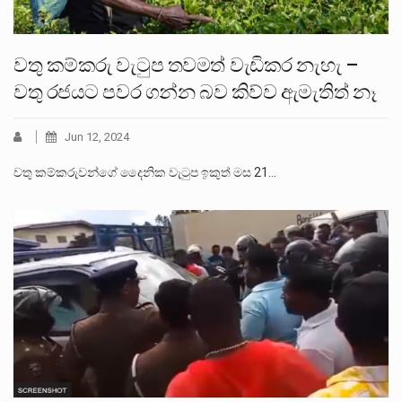
වතු කම්කරු වැටුප තවමත් වැඩිකර නැහැ –
වතු රජයට පවර ගන්න බව කිව්ව ඇමැතිත් නෑ
Jun 12, 2024
වතු කම්කරුවන්ගේ දෛනික වැටුප ඉකුත් මස 21…