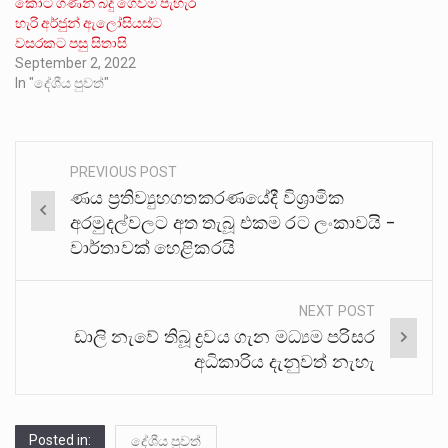
කෝටි ගණන් බදු ගෙවීම පැහැර
හැරි අර්ජුන් ඇලෝසියස්ට
වසරකට පසු සිතාසි
September 2, 2022
In "දේශීය පුවත්"
PREVIOUS POST
Post
ණය ප්‍රතිව්‍යුහගතකරණයේදී විශ්‍රාමික
navigation
අරමුදල්වලට අත තැබූ එකම රට ලංකාවයි –
වාර්තාවක් හෙළිකරයි
NEXT POST
ඩාලි නැවේ තිබූ ද්‍රවය ගැන මධ්‍යම පරිසර
අධිකාරිය දැනුවත් නැහැ
Posted in:
දේශීය පුවත්