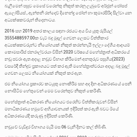
බැලීමෙන් පසුව මෙසේ වරෙන්තු නිකුත් කරනු ලැබුවේ අර්ජුන් ජෝසප්
ඇලෝසියස් , ඇන්තනී රන්දෙව් දිනෙන්ද්‍ර ජෝන් හා කුමාරසිරිද සිල්වා යන
අධ්‍යක්ෂකවරුන් තිදෙනාටය.
2016 සහ 2019 අතර කාලය සඳහා රජයට අය විය යුතු රුපියල්
3555488597.00ක වැට් බදු මුදල් ගෙවන ලෙසට විත්තිකාර
අධ්‍යක්ෂකවරුන්ට නියෝගයක් නිකුත් කරන්නැයි ඉල්ලා දේශීය ආදායම්
කොමසාරිස් ජනරාල්වරයා විසින් 2020 වර්ෂයේ මහේස්ත්‍රාත් අධිකරයේ
නඩු පවරා ඇත.අදාළ නඩුව විභාග කිරීමෙන් අනතුරුව පසුගිය(2023)
වසරේදී තීන්දුව ප්‍රකාශයට පත් කර ඇති මහේස්ත්‍රාත්වරයා අදාළ බදු මුදල්
ගෙවන ලෙසට නියෝගයක් නිකුත් කර ඇත.
එම නියෝගය ප්‍රකාරව කටයුතු නොකිරීම සහ අද දින අධිකරණයේ පෙනී
නොසිටීම හේතුවෙන් මෙම වරෙන්තුව නිකුත් කෙරිණි.
මහේස්ත්‍රාත් අධිකරණ නියෝගයට එරෙහිව විත්තිකරුවන් විසින්
මහාධිකරණය හමුවේ අභියාචනයක් ඉදිරිපත් කර ඇති බවට ඊයේ
අධිකරණයේදී කරුණු ඉදිරිපත් කෙරිණි.
නඩුවේ වැඩිදුර විභාගය මැයි මස 06 වැනි දිනට කල් තිබිණි.