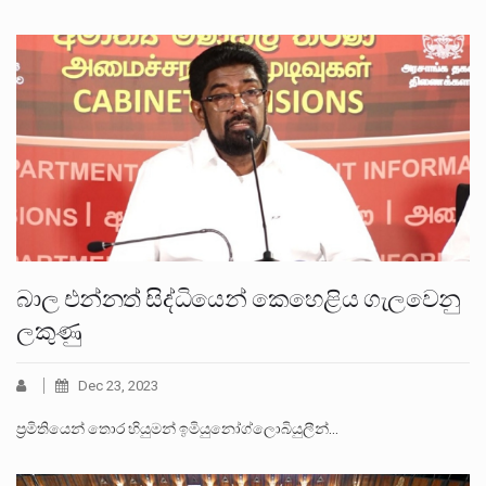
බාල එන්නත් සිද්ධියෙන් කෙහෙළිය ගැලවෙනු
ලකුණු
Dec 23, 2023
ප්‍රමිතියෙන් තොර හියුමන් ඉමියුනෝග්ලොබියුලීන්…