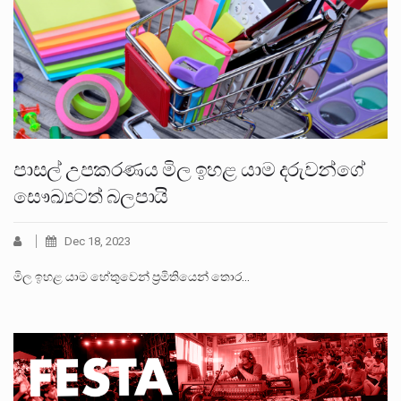
පාසල් උපකරණය මිල ඉහළ යාම දරුවන්ගේ
සෞඛ්‍යටත් බලපායි
Dec 18, 2023
මිල ඉහළ යාම හේතුවෙන් ප්‍රමිතියෙන් තොර…