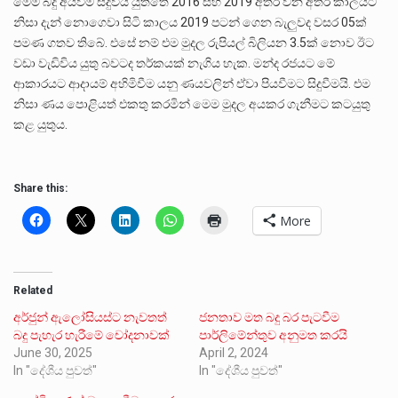
මෙම බදු අයවීම සිදුවිය යුත්තේ 2016 සහ 2019 අතර වන අතර කාලයට
නිසා දැන් නොගෙවා සිටි කාලය 2019 පටන් ගෙන බැලුවද වසර 05ක්
පමණ ගතව තිබේ. එසේ නම් එම මුදල රුපියල් බිලියන 3.5ක් නොව ඊට
වඩා වැඩිවිය යුතු බවටද තර්කයක් නැගිය හැක. මන්ද රජයට මේ
ආකාරයට ආදායම් අහිමිවීම යනු ණයවලින් ඒවා පියවීමට සිදුවීමයි. එම
නිසා ණය පොළියත් එකතු කරමින් මෙම මුදල අයකර ගැනීමට කටයුතු
කළ යුතුය.
Share this:
More
Related
අර්ජුන් ඇලෝසියස්ට නැවතත්
ජනතාව මත බදු බර පැටවීම
බදු පැහැර හැරීමේ චෝදනාවක්
පාර්ලිමේන්තුව අනුමත කරයි
June 30, 2025
April 2, 2024
In "දේශීය පුවත්"
In "දේශීය පුවත්"