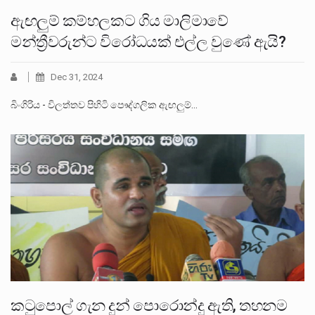
ඇඟලුම් කම්හලකට ගිය මාලිමාවේ
මන්ත්‍රීවරුන්ට විරෝධයක් එල්ල වුණේ ඇයි?
Dec 31, 2024
බිංගිරිය - විලත්තව පිහිටි පෞද්ගලික ඇඟලුම්…
කටුපොල් ගැන දුන් පොරොන්දු ඇති, තහනම