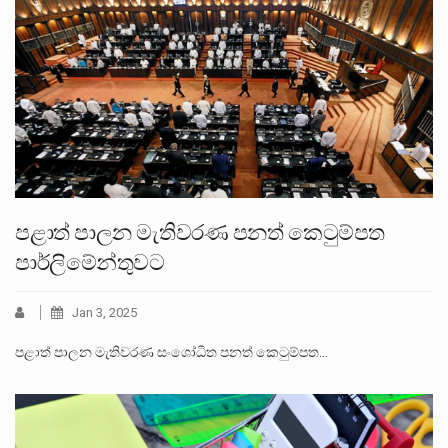
පළාත් පාලන මැතිවරණ පනත් කෙටුම්පත
පාර්ලිමේන්තුවට
Jan 3, 2025
පළාත් පාලන මැතිවරණ සංශෝධිත පනත් කෙටුම්පත…