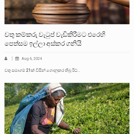
වතු කම්කරු වැටුප් වැඩිකිරීමට එරෙහි
පෙත්සම ඉල්ලා අස්කර ගනියි
Aug 6, 2024
වතු සමාගම් 21ක් විසින් ගොනුකර තිබූ රිට්…