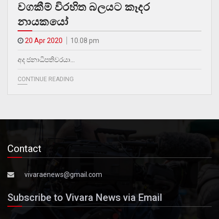
වගකීම් විරහිත බලයට කෑදර
නායකයෝ
20 Apr 2020
10.08 pm
අද ජනාධිපතිවරයා…
CONTINUE READING
Contact
vivaraenews@gmail.com
Subscribe to Vivara News via Email