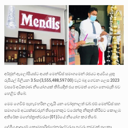
ලාල් කාන්ත ඇමතිවරයා අධිකරණ විනිශ්චයකාරවරුන්ගේ විශ්‍රාම යෑමේ වයස සම්බන්ධයෙන් නිහඬව සිටින ලෙස තමාට දැනුම් දුන්…
2011 වසරේදී දේශපාලන හා මානව හිමිකම් ක්‍රියාකාරීන් වන ලලිත්කුමාර් වීරරාජ් සහ කුගන් මුරුගානන්දන් යාපනයේදී අතුරුදන්…
ගොවියන්ගේ ප්‍රශ්න, ධීවරයන්ගේ ප්‍රශ්න, සෞඛය ප්‍රශ්න, වැටු ප්‍ර්ශ්න, රැකියා විරහිත ප්‍රශ්න මේ සියලු ප්‍රශ්නවලට තනි…
අර්ජුන් ඇලෝසියස්ට අයත් මෙන්ඩිස් සමාගමෙන් රජයට අයවිය යුතු
රුපියල් බිලියන 3.5ක(3,555,488,597.00) වැට් බදු ගෙවන ලෙස 2023
වසරේ අධිකරණ නියෝගයක් තිබියදීත් එය තවමත් ගෙවා නොමැති බව
හෙළිව තිබේ.
මෙම ගෙවීම් පැහැර හරින ලදැයි යන චෝදනාලත් ඩබ්.එම්.මෙන්ඩිස් සහ
සමාගමේ අධ්‍යක්ෂවරුන් තිදෙනෙකුට වරෙන්තු නිකුත් කිරීමට කොළඹ
අතිරේක මහේස්ත්‍රාත්වරයා (01)ඊයේ නියෝග කර තිබේ.
දේශීය ආදායම් කොමසාරිස්ජෙනරාල්වරයා පැවරූ නඩුවක් සලකා