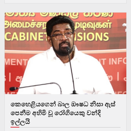
කෙහෙළියගෙන් බාල ඖෂධ නිසා ඇස්
පෙනීම අහිමි වූ රෝගියෙකු වන්දි
ඉල්ලයි