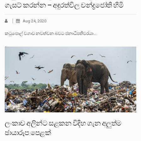
ගැසට් කරන්න – අඳුරත්විල චන්ද්‍රජෝති හිමි
Aug 24, 2020
කටුපොල් වගාව නවත්වන බවට ජනාධිපතිවරයා…
ලංකාව අලින්ට සළකන විදිහ ගැන අලුත්ම
ඡායාරූප පෙළක්