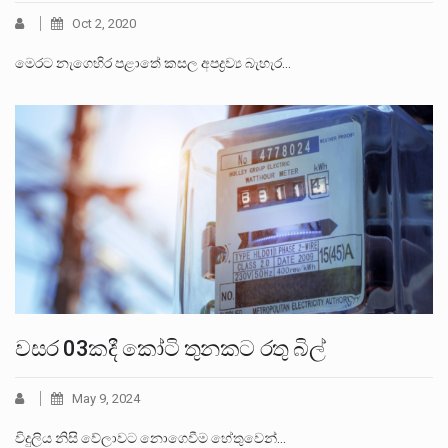
Oct 2, 2020
මෙරට නැගෙහිර පළාතේ කසල අපද්‍රව්‍ය බැහැර…
වසර 03කදී කෝටි තුනකට රතු බිල්
May 9, 2024
විදුලිය නිසි වේලාවට නොගෙවීම හේතුවෙන්…