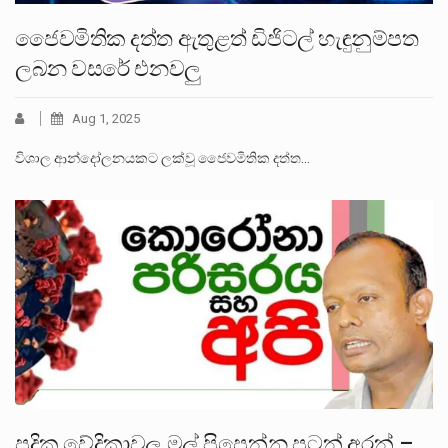
ජෛවමිතික දත්ත ඇතුළත් ඩිජිටල් හැඳුනුම්පත
ලබන වසරේ එනවලු
Aug 1, 2025
විශාල ආන්දෝලනයකට ලක්වූ ජෛවමිතික දත්ත…
පදික වේදිකාවල මල් පිපෙන්න පටන් අරන් –