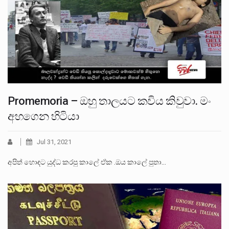
Promemoria – ඔහු තාලයට කවිය කිවුවා. මං
අහගෙන හිටියා
Jul 31, 2021
අපිත් හොඳට යුද්ධ කරපු කාලේ ඒක .ඔය කාලේ පුතා…