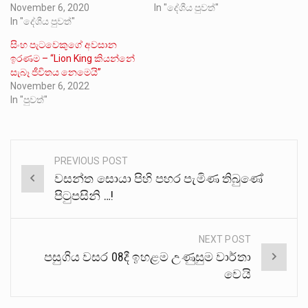
November 6, 2020
In "දේශීය පුවත්"
In "දේශීය පුවත්"
සිංහ පැටවෙකුගේ අවසාන
ඉරණම – “Lion King කියන්නේ
සැබෑ ජීවිතය නෙමෙයි”
November 6, 2022
In "පුවත්"
PREVIOUS POST
Post
වසන්ත සොයා පිහි පහර පැමිණ තිබුණේ
navigation
පිටුපසිනි …!
NEXT POST
පසුගිය වසර 08දී ඉහළම උණුසුම වාර්තා
වෙයි