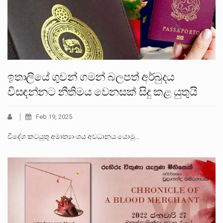
ඉතාලියේ ගුවන් ගමන් බලපත් අර්බුදය
විසඳන්නට නීතිමය වෙනසක් සිදු කළ යුතුයි
Feb 19, 2025
විදේශ කටයුතු අමාත්‍යාංශය අවධානය යොමු…