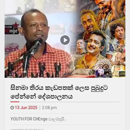
සිනමා තිරය කැඩපතක් ලෙස පුබුදුට
පේන්නේ දේශපාලනය
13 Jun 2025
2.08 pm
YOUTH FOR CHEnge වාලම්පුරි…