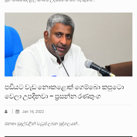
පඩියට වැඩ නොකළොත් ගෙම්බො කපුටො
වෙලා උපදිනවා – ප්‍රසන්න රණතුංග
Jan 16, 2022
ජනතා මුදල්වලින් වැටුප් ලබන පුද්ගලයන්…