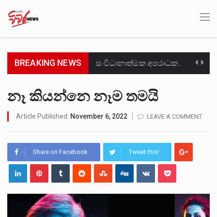
BREAKING NEWS
සංවිධානාත්මක අපරාධකරුවකු වන ලොකු පැටිගේ ප්‍රධාන වෙඩික්කරු බවට සැක කරන ගිං ගඟේ ගිල්වා මරා දමා…
උපරිමාධිකරණ විනිශ්චයකාරවරුන්ගේ හා ඉන් පහළ විනිශ්චයකාරවරුන්ගේ විශ්‍රාම වයස දීර්ඝ කිරීම සඳහා සකස් කර ඇති විසිදෙවන…
නෑ කියන්නෙ නෑම තමයි
බන්ධනාගාර රැදවියන් 1,021 දෙනෙකු ඉකුත් වසර පහක කාලය තුලදී (2020 ජනවාරි 01 සිට 2025 දෙසැම්බර්…
Article Published:
November 6, 2022
LEAVE A COMMENT
මහර බන්ධනාගාරයේ අද ඇතිවූ සිද්ධියෙන් තුවාල ලැබූ බව කියන රැඳවියන් ගණන ඉහළ ගොස් තිබේ. ඒ…
Share on Facebook
Tweet this!
අගෝස්තු මස දෙවන ඉරිදා ලිට් රූම් සූම් සංවාදය පැවැත්වෙන්නේ "කතා කරන මහ වැව" නම් නකතාවක්…
ලාල් කාන්ත ඇමතිවරයා අධිකරණ විනිශ්චයකාරවරුන්ගේ විශ්‍රාම යෑමේ වයස සම්බන්ධයෙන් නිහඬව සිටින ලෙස තමාට දැනුම් දුන්…
හිටපු පොලිස්පති පූජිත් ජයසුන්දරට සහ හිටපු ආරක්ෂක අමාත්‍යංශ ලේකම් හේමසිරි ප්‍රනාන්දු විශේෂ ත්‍රිපුද්ගල මහාධිකරණය විසින්…