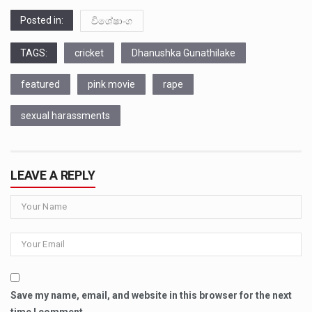
Posted in:
විශේෂාංග
TAGS:
cricket
Dhanushka Gunathilake
featured
pink movie
rape
sexual harassments
LEAVE A REPLY
Save my name, email, and website in this browser for the next
time I comment.