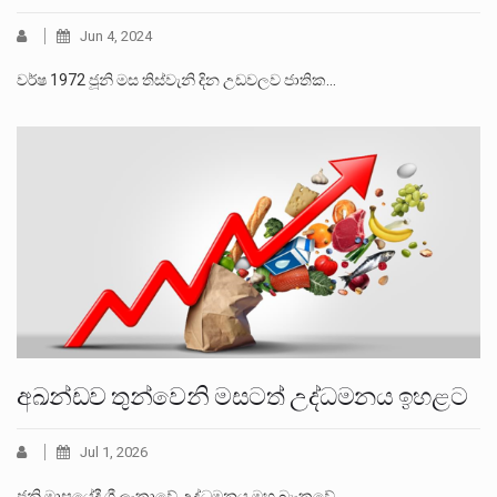
Jun 4, 2024
වර්ෂ 1972 ජූනි මස තිස්වැනි දින උඩවලව ජාතික…
අඛන්ඩව තුන්වෙනි මසටත් උද්ධමනය ඉහළට
Jul 1, 2026
ජූනි මාසයේදී ශ්‍රී ලංකාවේ උද්ධමනය මහ බැංකුවේ…