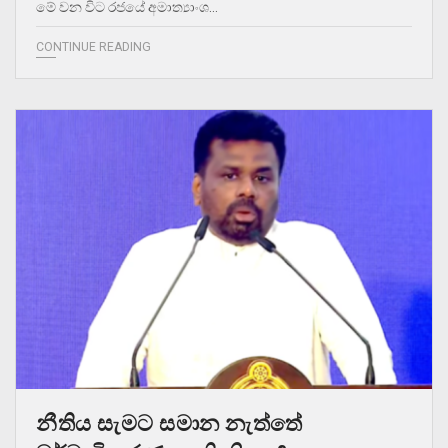
මේ වන විට රජයේ අමාත්‍යාංශ…
CONTINUE READING
නීතිය සැමට සමාන නැත්තේ