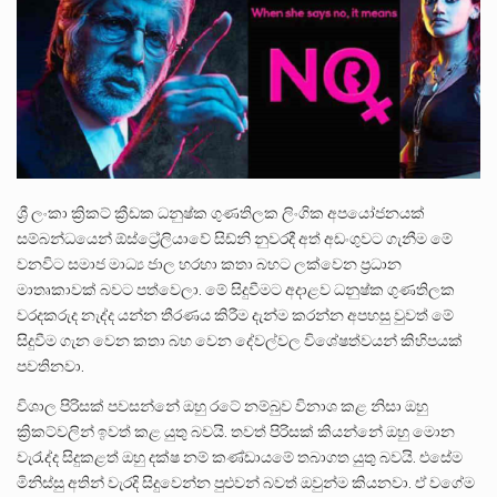
පසුගිය මැයි මස 31 දිනෙන් අවසන් වූ වසර තුළ ලොව පුරා විවිධ තනතුරු නාම වලින්…
මේ, දන්නා හඳුනන ලියන්නකුගේ නන්නාඳුනන අඩවියක සැරිසරා ලද ආස්වාදනීය මොහොතක සිංහාවලෝකනයකි .කෙටි කවියක දිගු බර…
වත්මන් ආණ්ඩුවේ ප්‍රධාන පාර්ශවකරුවා වන ජනතා විමුක්ති පෙරමුණේ කාලයක පටන් තිබුණු ප්‍රධාන සටන් පාඨයක් වූවේ…
ශ්‍රී ලංකා ක්‍රිකට් ක්‍රීඩක ධනුෂ්ක ගුණතිලක ලිංගික අපයෝජනයක්
සම්බන්ධයෙන් ඕස්ට්‍රේලියාවේ සිඩ්නි නුවරදී අත් අඩංගුවට ගැනීම මේ
වනවිට සමාජ මාධ්‍ය ජාල හරහා කතා බහට ලක්වෙන ප්‍රධාන
මාතෘකාවක් බවට පත්වෙලා. මේ සිදුවීමට අදාළව ධනුෂ්ක ගුණතිලක
වරදකරුද නැද්ද යන්න තීරණය කිරීම දැන්ම කරන්න අපහසු වුවත් මේ
සිදුවීම ගැන වෙන කතා බහ වෙන දේවල්වල විශේෂත්වයන් කිහිපයක්
පවතිනවා.
විශාල පිරිසක් පවසන්නේ ඔහු රටේ නම්බුව විනාශ කළ නිසා ඔහු
ක්‍රිකට්වලින් ඉවත් කළ යුතු බවයි. තවත් පිරිසක් කියන්නේ ඔහු මොන
වැරැද්ද සිදුකළත් ඔහු දක්ෂ නම් කණ්ඩායමේ තබාගත යුතු බවයි. එසේම
මිනිස්සු අතින් වැරදි සිදුවෙන්න පුළුවන් බවත් ඔවුන්ම කියනවා. ඒ වගේම