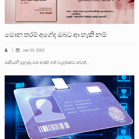
මොන තරම් අගේද ඔබට ආ හැකි නම්
Jan 23, 2022
සකියනි මුහුණු මත අරක් ගත් වැහුම්කඩ තවත්…