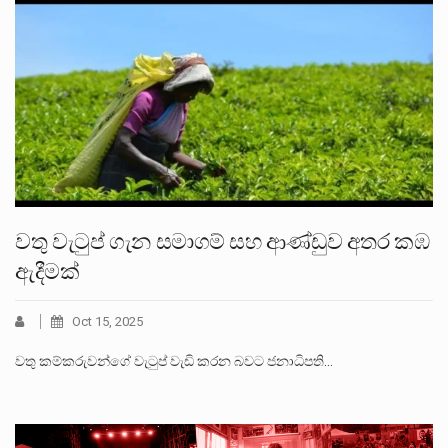
වතු වැටුප් ගැන සමාගම් සහ ආණ්ඩුව අතර කඹ
ඇදීමක්
Oct 15, 2025
වතු කම්කරුවන්ගේ වැටුප් වැඩි කරන බවට ජනාධිපති…