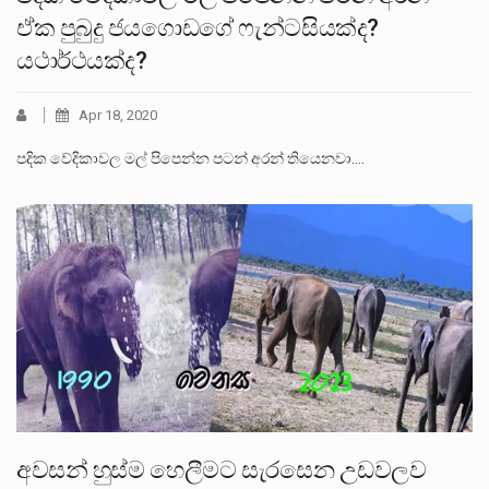
ඒක පුබුදු ජයගොඩගේ ෆැන්ටසියක්ද?
යථාර්ථයක්ද?
Apr 18, 2020
පදික වේදිකාවල මල් පිපෙන්න පටන් අරන් තියෙනවා.…
අවසන් හුස්ම හෙලීමට සැරසෙන උඩවලව