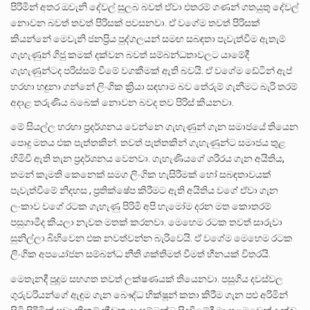
පිරිමින් අතර ඔවැනි දේවල් සුලබ බවත් ඒවා එතරම් ගණන් ගතයුතු දේවල්
නොවන බවත් තවත් පිරිසක් පවසනවා. ඒ වගේම තවත් පිරිසක්
කියන්නේ මෙවැනි ජනප්‍රිය පුද්ගලයන් සමඟ සබඳතා පැවැත්වීම ඇතැම්
ගැහැණුන් ගිජු කමක් දක්වන බවත් සම්බන්ධතාවලට යාමේදී
ගැහැණුන්ටද පරිස්සම් වීමේ වගකීමක් ඇති බවයි. ඒ වගේම ඩේටින් ඇප්
හරහා හඳුනා ගන්නේ ලිංගික ක්‍රියා සඳහාම බව තේරුම් ගැනීමට බැරි තරම්
අදාළ තරුණිය බබෙක් නොවන බවද තව පිරිස් කියනවා.
මේ සියල්ල හරහා ප්‍රදර්ශනය වෙන්නෙ ගැහැණුන් ගැන සමාජයේ තියෙන
පොදු මතය එක පැත්තකින්. තවත් පැත්තකින් ගැහැණුන්ට සමාජය තුළ
හිමිවී ඇති තැන ප්‍රදර්ශනය වෙනවා. ගැහැණියගේ ශරීරය ගැන අයිතිය,
තමන් කැමති කෙනෙක් සමග ලිංගික හැසිරීමක් හෝ සබඳතාවයක්
පැවැත්වීමේ නිදහස , ප්‍රතික්ෂේප කිරීමට ඇති අයිතිය වගේ ඒවා ගැන
ලංකාව වගේ රටක ගැහැණු පිරිමි අපි හැමෝම දරන මත කොතරම්
පසුගාමීද කියලා නැවත මතක් කරනවා. මෙහෙම රටක තවත් සාරුවා
සුනිල්ලා බිහිවෙන එක නවත්වන්න බැරිවෙයි. ඒ වගේම මෙහෙම රටක
ලිංගික අපයෝජන සම්බන්ධ නීති ශක්තිමත් වීමත් හීනයක් විතරයි.
මෙතැනදී පුදුම සහගත තවත් ලක්ෂණයක් තියෙනවා. පසුගිය දවස්වල
ගුරුවරියන්ගේ ඇඳුම ගැන බෞද්ධ භික්ෂූන් කතා කිරීම ගැන පළු අරිමින්