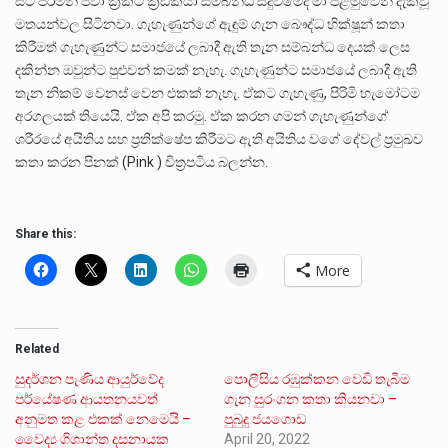
සිටි පිරිමින් පවා ක්‍රිකට් ක්‍රීඩකයා සම්බන්ධ සිදුවීමේදී මා පළමුවෙන් දැක්වූ
මතයන්වල සිටිනවා. ගැහැණුන්ගේ ඇඳුම් ගැන බෞද්ධ භික්ෂූන් කතා
කිරීමත් ගැහැණුන්ට සමාජයේ ලබාදී ඇති තැන සම්බන්ධ දෙයක් ලෙස
දකින්න ඔවුන්ට පුළුවන් කමක් නැහැ. ගැහැණුන්ට සමාජයේ ලබාදී ඇති
තැන නිකම් වෙනස් වෙන එකක් නැහැ. ඒකට ගැහැණු, පිරිමි හැමෝටම
අරගලයක් තියෙයි. ඒක අපි කරමු. ඒක කරන ගමන් ගැහැණුන්ගේ
ශරීරයේ අයිතිය සහ ප්‍රතික්ෂේප කිරීමට ඇති අයිතිය වගේ දේවල් ප්‍රමුඛව
කතා කරන පිනක් (Pink ) චිත්‍රපටිය බලන්න.
Share this:
More
Related
සුදර්ශන පැණිය ආයුර්වේද
පොලීසිය රඹුක්කන වෙඩි තැබීම
පර්යේෂණ ආයතනයවත්
ගැන සුරංගන කතා කියනවා –
අනුමත කළ එකක් නෙමෙයි –
පුබුදු ජයගොඩ
වෛද්‍ය ගිශාන්ත දසනායක
April 20, 2022