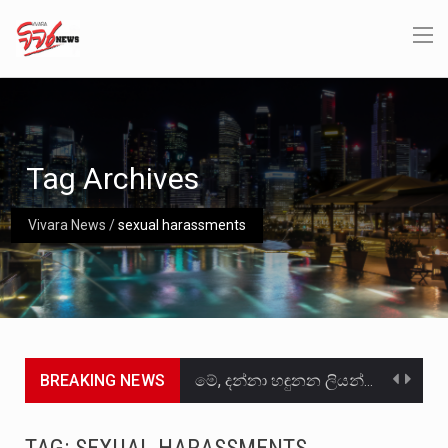
Tag Archives
Vivara News
/
sexual harassments
BREAKING NEWS
මේ, දන්නා හඳුනන ලියන්නකුගේ නන්නාඳුනන අඩවියක සැරිසරා ලද ආස්වාදනීය මොහොතක සිංහාවලෝකනයකි .කෙටි කවියක දිගු බර…
වත්මන් ආණ්ඩුවේ ප්‍රධාන පාර්ශවකරුවා වන ජනතා විමුක්ති පෙරමුණේ කාලයක පටන් තිබුණු ප්‍රධාන සටන් පාඨයක් වූවේ…