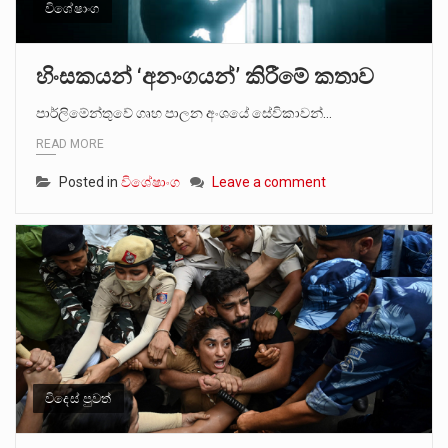
විශේෂාංග
හිංසකයන් ‘අනංගයන්’ කිරීමේ කතාව
පාර්ලිමේන්තුවේ ගෘහ පාලන අංශයේ ⁣සේවිකාවන්…
READ MORE
Posted in
විශේෂාංග
Leave a comment
විදෙස් පුවත්