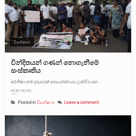
විශේෂාංග
වින්දිතයන් ගණන් නොගැනීමේ
සංස්කෘතිය
අම්ශිකා නම් දරුවෙක් අපයෝජනයට ලක්වීම සහ…
READ MORE
Posted in
විශේෂාංග
Leave a comment