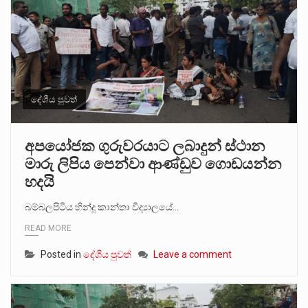
දේශීය පුවත්
අපයෝජක ගුරුවරයාට ලබාදුන් ස්ථාන
මාරු ලිපිය පෙන්වා ආණ්ඩුව ගොඩයන්න
හදයි
බම්බලපිටිය හින්දු කාන්තා විද්‍යාලයේ…
READ MORE
Posted in
දේශීය පුවත්
Leave a comment