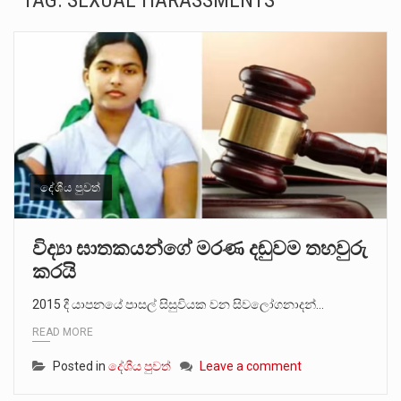
TAG:
SEXUAL HARASSMENTS
සංවිධානාත්මක අපරාධකරුවකු වන ලොකු පැටිගේ ප්‍රධාන වෙඩික්කරු බවට සැක කරන ගිං ගඟේ ගිල්වා මරා දමා…
උපරිමාධිකරණ විනිශ්චයකාරවරුන්ගේ හා ඉන් පහළ විනිශ්චයකාරවරුන්ගේ විශ්‍රාම වයස දීර්ඝ කිරීම සඳහා සකස් කර ඇති විසිදෙවන…
බන්ධනාගාර රැදවියන් 1,021 දෙනෙකු ඉකුත් වසර පහක කාලය තුලදී (2020 ජනවාරි 01 සිට 2025 දෙසැම්බර්…
මහර බන්ධනාගාරයේ අද ඇතිවූ සිද්ධියෙන් තුවාල ලැබූ බව කියන රැඳවියන් ගණන ඉහළ ගොස් තිබේ. ඒ…
අගෝස්තු මස දෙවන ඉරිදා ලිට් රූම් සූම් සංවාදය පැවැත්වෙන්නේ "කතා කරන මහ වැව" නම් නකතාවක්…
දේශීය පුවත්
ලාල් කාන්ත ඇමතිවරයා අධිකරණ විනිශ්චයකාරවරුන්ගේ විශ්‍රාම යෑමේ වයස සම්බන්ධයෙන් නිහඬව සිටින ලෙස තමාට දැනුම් දුන්…
විද්‍යා ඝාතකයන්ගේ මරණ දඬුවම තහවුරු
කරයි
2011 වසරේදී දේශපාලන හා මානව හිමිකම් ක්‍රියාකාරීන් වන ලලිත්කුමාර් වීරරාජ් සහ කුගන් මුරුගානන්දන් යාපනයේදී අතුරුදන්…
2015 දී යාපනයේ පාසල් සිසුවියක වන සිවලෝගනාදන්…
ගොවියන්ගේ ප්‍රශ්න, ධීවරයන්ගේ ප්‍රශ්න, සෞඛය ප්‍රශ්න, වැටු ප්‍ර්ශ්න, රැකියා විරහිත ප්‍රශ්න මේ සියලු ප්‍රශ්නවලට තනි…
READ MORE
Posted in
දේශීය පුවත්
Leave a comment