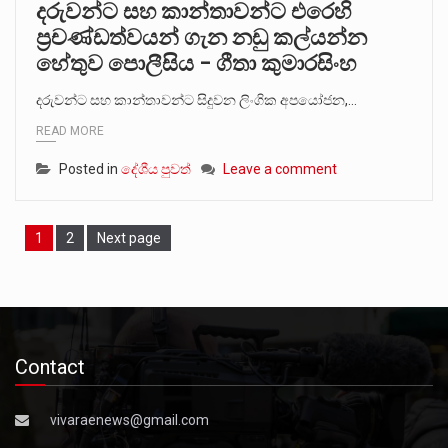
දරුවන්ට සහ කාන්තාවන්ට එරෙහි
ප්‍රචණ්ඩත්වයන් ගැන නඩු කල්යන්න
හේතුව පොලීසිය – ගීතා කුමාරසිංහ
දරුවන්ට සහ කාන්තාවන්ට සිදුවන ලිංගික අපයෝජන,…
READ MORE
Posted in
දේශීය පුවත්
Leave a comment
Page
Page
1
2
Next page
Contact
vivaraenews@gmail.com