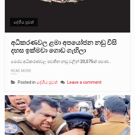
දේශීය පුවත්
අධිකරණවල ළමා අපයෝජන නඩු විසි
දහස ඉක්මවා ගොඩ ගැහිලා
මෙරට අධිකරණවල පවතින නඩු වලින් 20,075ක් පමණ…
READ MORE
Posted in
දේශීය පුවත්
Leave a comment