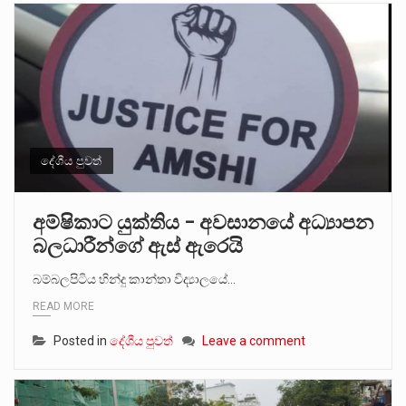
දේශීය පුවත්
අම්ෂිකාට යුක්තිය – අවසානයේ අධ්‍යාපන
බලධාරීන්ගේ ඇස් ඇරෙයි
බම්බලපිටිය හින්දු කාන්තා විද්‍යාලයේ…
READ MORE
Posted in
දේශීය පුවත්
Leave a comment