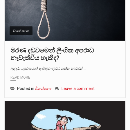
විශේෂාංග
මරණ දඬුවමෙන් ලිංගික අපරාධ
නැවැත්විය හැකිද?
අනුරාධපුරයෙන් අත්අඩංගුවට ගත්ත තවමත්…
READ MORE
Posted in
විශේෂාංග
Leave a comment