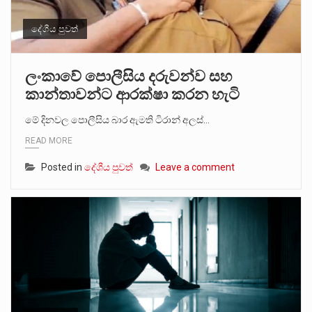
දේශීය පුවත්
ලංකාවේ පොලීසිය දරුවන්ව සහ
කාන්තාවන්ට ආරක්ෂා කරන හැටි
මේ දිනවල පොලීසිය බාර ඇමති ටිරාන් අලස්…
READ MORE
Posted in
දේශීය පුවත්
Leave a comment