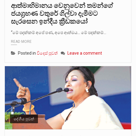
ආත්මාභිමානය වෙනුවෙන් තමන්ගේ
ජයග්‍රහණ වතුරේ ගිල්වා දැමීමට
සැරසෙන ඉන්දීය ක්‍රීඩකයෝ
“මේ පදක්කම් අපේ පණ, අපෙ ආත්මය… මේ පදක්කම්…
READ MORE
Posted in
විදෙස් පුවත්
Leave a comment
දේශීය පුවත්