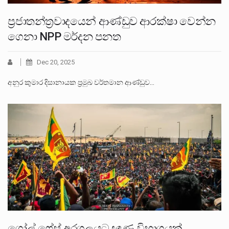
ප්‍රජාතන්ත්‍රවාදයෙන් ආණ්ඩුව ආරක්ෂා වෙන්න
ගෙනා NPP මර්දන පනත
Dec 20, 2025
අනුර කුමාර දිසානායක ප්‍රමුඛ වර්තමාන ආණ්ඩුව…
ගෝල් ෆේස් අරගලයට ඥාණ විභාගයක්