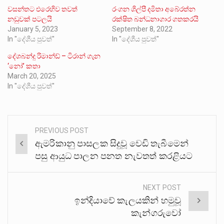
වසන්තට එරෙහිව තවත්
රංගන ශිල්පී දමිතා අබේරත්න
නඩුවක් පටලයි
රක්ෂිත බන්ධනාගාර ගතකරයි
January 5, 2023
September 8, 2022
In "දේශීය පුවත්"
In "දේශීය පුවත්"
දේශබන්දු රිමාන්ඩ් – ටිරාන් ගැන
‘නෝ’ කතා
March 20, 2025
In "දේශීය පුවත්"
PREVIOUS POST
Post
ඇමරිකානු පාසලක සිදුවූ වෙඩි තැබීමෙන්
navigation
පසු ආයුධ පාලන පනත නැවතත් කරළියට
NEXT POST
ඉන්දියාවේ කැලයකින් හමුවූ
කැන්ගරුවෝ