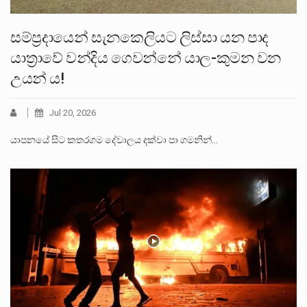
සම්ප්‍රදායෙන් සැනකෙලියට ලිස්සා යන පාද
යාත්‍රාවේ වන්දිය ගෙවන්නේ යාල-කුමන වන
උයන් ය!
Jul 20, 2026
යාපනයේ සිට කතරගම දේවාලය දක්වා පා ගමනින්…