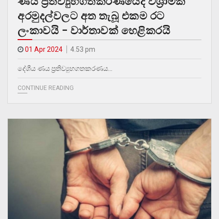
ණය ප්‍රතිව්‍යුහගතකරණයේදී විශ්‍රාමික
අරමුදල්වලට අත තැබූ එකම රට
ලංකාවයි – වාර්තාවක් හෙළිකරයි
01 Apr 2024
4.53 pm
දේශීය ණය ප්‍රතිව්‍යුහගතකරණය…
CONTINUE READING