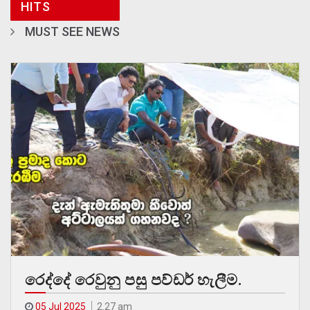
HITS
MUST SEE NEWS
රෙද්දේ රෙවුනු පසු පව්ඩර් හැලීම.
05 Jul 2025
2.27 am