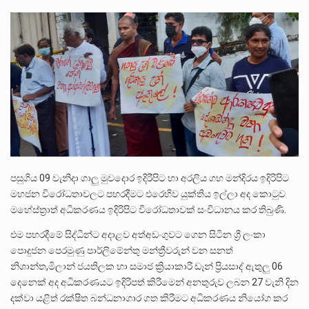
බන්ධනාගාර රැදවියන් 1,021 දෙනෙකු ඉකුත් වසර පහක කාලය තුලදී (2020 ජනවාරි 01 සිට 2025 දෙසැම්බර්…
දිවයින පුරා පිහිටි බන්ධනාගාරවල පවතින දැඩි තදබදය හේතුවෙන් බන්ධනාගාර පද්ධතිය තුළ දැඩි අවදානම් තත්ත්වයක් නිර්මාණය…
නව පරිසර පනත යටතේ ශබ්ද දූෂණය සම්බන්ධයෙන් කටයුතු කිරීමට නව රෙගුලාසි ගෙන ඒමට මධ්‍යම පරිසර…
පසුගිය 09 වැනිදා ගාලු මුවදොර ඉදිරිපිට හා අරලිය ගහ මන්දිරය ඉදිරිපිට
මහජන විරෝධතාවලට පහරදීමට එරෙහිව යුක්තිය ඉල්ලා අද කොටුව
මහේස්ත්‍රාත් අධිකරණය ඉදිරිපිට විරෝධතාවක් සංවිධානය කර තිබුණි.
එම පහරදීමේ සිද්ධීන්ට අදාළව අත්අඩංගුවට ගෙන සිටින ශ්‍රී ලංකා
පොදුජන පෙරමුණු පාර්ලිමේන්තු මන්ත්‍රීවරුන් වන සනත්
නිශාන්ත,මිලාන් ජයතිලක හා සමාජ ක්‍රියාකාරී ඩෑන් ප්‍රියසාද් ඇතුලු 06
දෙනෙක් අද අධිකරණයට ඉදිරිපත් කිරීමෙන් අනතුරුව ලබන 27 වැනි දින
දක්වා යළිත් රක්ෂිත බන්ධනාගාර ගත කිරීමට අධිකරණය නියෝග කර