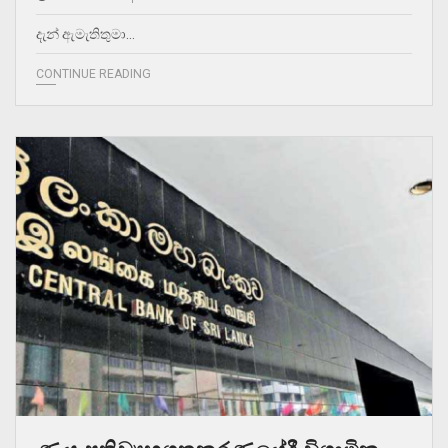
දැන් ඇමැතිතුමා…
CONTINUE READING