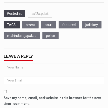
Posted in:
දේශීය පුවත්
TAGS:
arrest
court
featured
judiciary
mahinda rajapaksa
police
LEAVE A REPLY
Save my name, email, and website in this browser for the next
time I comment.