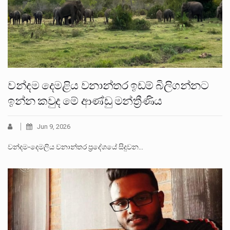
වන්දම දෙමළිය වනාන්තර ඉඩම් බිලිගන්නට
ඉන්න කවුද මේ ආණ්ඩු මන්ත්‍රීණිය
Jun 9, 2026
වන්දම-දෙමලිය වනාන්තර ප්‍රදේශයේ සිදුවන…