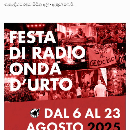
ගෘහාශ්‍රිතව රඳවා සිටින අලි - ඇතුන් සෆාරි…