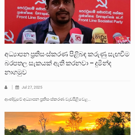
අධ්‍යාපන ප්‍රතිසංස්කරණ පිළිබඳ කරුණු සැඟවීම
බරපතල සැකයක් ඇති කරනවා – දුමින්ද
නාගමුව
Jul 27, 2025
ආණ්ඩුවේ අධ්‍යාපන ප්‍රතිසංස්කරණ වැඩපිළිවෙළ…