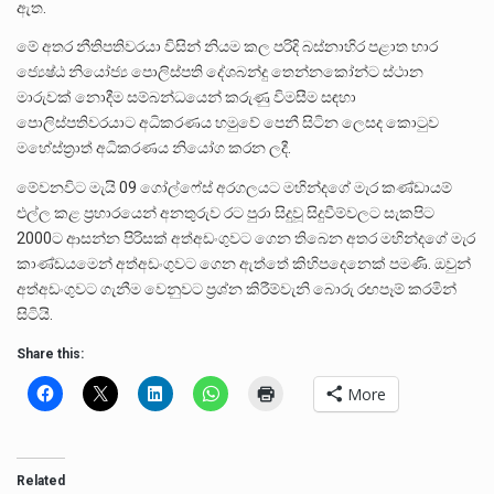
ඇත.
මේ අතර නීතිපතිවරයා විසින් නියම කල පරිදි බස්නාහිර පළාත භාර
ජ්‍යෙෂ්ඨ නියෝජ්‍ය පොලිස්පති දේශබන්දු තෙන්නකෝන්ට ස්ථාන
මාරුවක් නොදීම සම්බන්ධයෙන් කරුණු විමසීම සඳහා
පොලිස්පතිවරයාට අධිකරණය හමුවේ පෙනී සිටින ලෙසද කොටුව
මහේස්ත්‍රාත් අධිකරණය නියෝග කරන ලදී.
මේවනවිට මැයි 09 ගෝල්ෆේස් අරගලයට මහින්දගේ මැර කණ්ඩායම්
එල්ල කළ ප්‍රහාරයෙන් අනතුරුව රට පුරා සිදුවූ සිදුවීම්වලට සැකපිට
2000ට ආසන්න පිරිසක් අත්අඩංගුවට ගෙන තිබෙන අතර මහින්දගේ මැර
කාණ්ඩයමෙන් අත්අඩංගුවට ගෙන ඇත්තේ කිහිපදෙනෙක් පමණි. ඔවුන්
අත්අඩංගුවට ගැනීම වෙනුවට ප්‍රශ්න කිරීම්වැනි බොරු රඟපෑම් කරමින්
සිටියි.
Share this:
More
Related