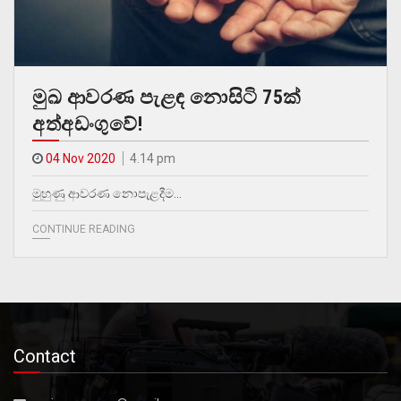
මුඛ ආවරණ පැළඳ නොසිටි 75ක්
අත්අඩංගුවේ!
04 Nov 2020
4.14 pm
මුහුණු ආවරණ නොපැළදීම…
CONTINUE READING
Contact