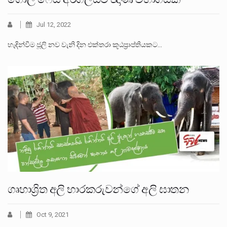
Jul 12, 2022
හැඳින්වීම ජූලි නව වැනි දින එක්තරා කූඨප්‍රාප්තියකට…
ගෘහාශ්‍රිත අලි භාරකරුවන්ගේ අලි ඝාතන
Oct 9, 2021