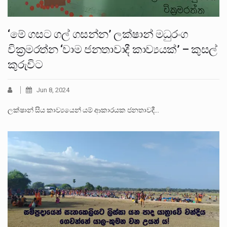
‘මේ ගසට ගල් ගසන්න’ ලක්ෂාන් මධුරංග
වික්‍රමරත්න ‘වාම ජනතාවාදී කාව්‍යයක්’ – කුසල්
කුරුවිට
Jun 8, 2024
ලක්ෂාන් සිය කාව්‍යයෙන් යම් ආකාරයක ජනතාවදී…