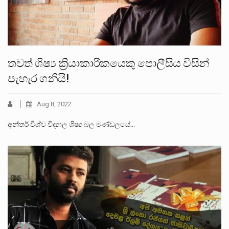
තවත් ශිෂ්‍ය ක්‍රියාකාරිකයෙකු පොලීසිය විසින්
පැහැර ගනියි!
Aug 8, 2022
අන්තර් විශ්ව විද්‍යාල ශිෂ්‍ය බල මණ්ඩලයේ…