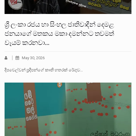
ශ්‍රී ලංකා රජය හා සිංහල ජාතිවාදීන් දෙමළ
ජනයාගේ මතකය මකා දමන්නට තවමත්
වෑයම් කරනවා…
May 30, 2026
දීපචෙල්වන් ප්‍රදීපන්ගේ කෘති හතරක් රේගුව…