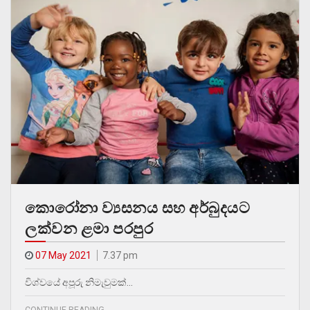
කොරෝනා ව්‍යසනය සහ අර්බුදයට
ලක්වන ළමා පරපුර
07 May 2021
7.37 pm
විශ්වයේ අපූරු නිමැවුමක්…