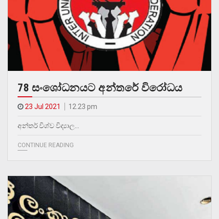
78 සංශෝධනයට අන්තරේ විරෝධය
23 Jul 2021
12.23 pm
අන්තර් විශ්ව විද්‍යාල…
CONTINUE READING