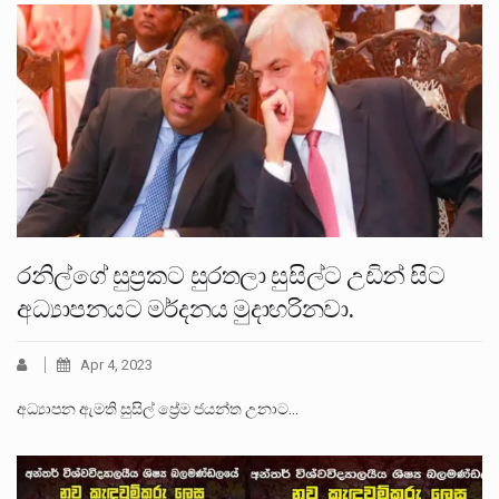
රනිල්ගේ සුප්‍රකට සුරතලා සුසිල්ට උඩින් සිට
අධ්‍යාපනයට මර්දනය මුදාහරිනවා.
Apr 4, 2023
අධ්‍යාපන ඇමති සුසිල් ප්‍රේම ජයන්ත උනාට…