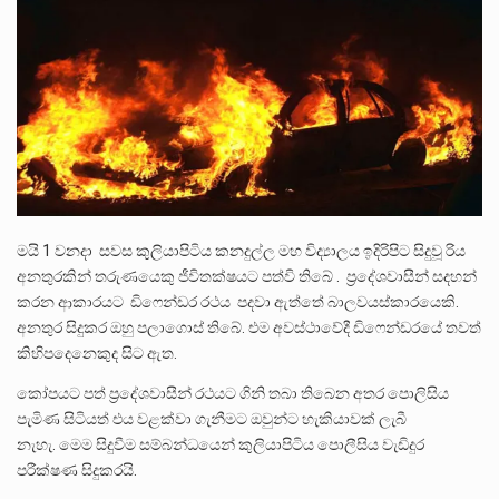
ලාල් කාන්ත ඇමතිවරයා අධිකරණ විනිශ්චයකාරවරුන්ගේ විශ්‍රාම යෑමේ වයස සම්බන්ධයෙන් නිහඬව සිටින ලෙස තමාට දැනුම් දුන්…
2011 වසරේදී දේශපාලන හා මානව හිමිකම් ක්‍රියාකාරීන් වන ලලිත්කුමාර් වීරරාජ් සහ කුගන් මුරුගානන්දන් යාපනයේදී අතුරුදන්…
ගොවියන්ගේ ප්‍රශ්න, ධීවරයන්ගේ ප්‍රශ්න, සෞඛය ප්‍රශ්න, වැටු ප්‍ර්ශ්න, රැකියා විරහිත ප්‍රශ්න මේ සියලු ප්‍රශ්නවලට තනි…
මයි 1 වනදා සවස කුලියාපිටිය කනදුල්ල මහ විද්‍යාලය ඉදිරිපිට සිදුවූ රිය
අනතුරකින් තරුණයෙකු ජීවිතක්ෂයට පත්වි තිබේ . ප්‍රදේශවාසීන් සදහන්
කරන ආකාරයට ඩිෆෙන්ඩර රථය පදවා ඇත්තේ බාලවයස්කාරයෙකි.
අනතුර සිදුකර ඔහු පලාගොස් තිබේ. එම අවස්ථාවේදී ඩිෆෙන්ඩරයේ තවත්
කිහිපදෙනෙකුද සිට ඇත.
කෝපයට පත් ප්‍රදේශවාසීන් රථයට ගිනි තබා තිබෙන අතර පොලිසිය
පැමිණ සිටියත් එය වළක්වා ගැනීමට ඔවුන්ට හැකියාවක් ලැබී
නැහැ. මෙම සිදුවීම සම්බන්ධයෙන් කුලියාපිටිය පොලීසිය වැඩිදුර
පරීක්ෂණ සිදුකරයි.