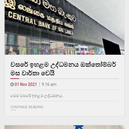
වසරේ ඉහළම උද්ධමනය ඔක්තෝම්බර්
මස වාර්තා වෙයි
01 Nov 2021
9.16 am
මෙම වසරේ ඉහළම උද්ධමනය…
CONTINUE READING