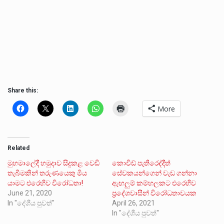
Share this:
More
Related
මුහමාලේදී හමුදාව සිදුකළ වෙඩි
කොවිඩ් පැතිරෙද්දීත්
තැබීමකින් තරුණයෙකු මිය
සේවකයන්ගෙන් වැඩ ගන්නා
යාමට එරෙහිව විරෝධතා!
ඇඟලුම් කම්හලකට එරෙහිව
June 21, 2020
ප්‍රදේශවාසීන් විරෝධතාවයක
In "දේශීය පුවත්"
April 26, 2021
In "දේශීය පුවත්"