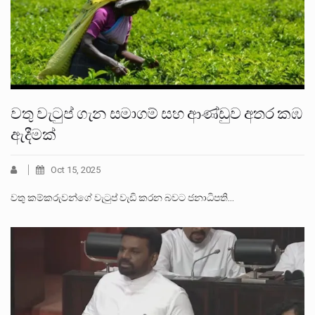
වතු වැටුප් ගැන සමාගම් සහ ආණ්ඩුව අතර කඹ
ඇදීමක්
Oct 15, 2025
වතු කම්කරුවන්ගේ වැටුප් වැඩි කරන බවට ජනාධිපති…