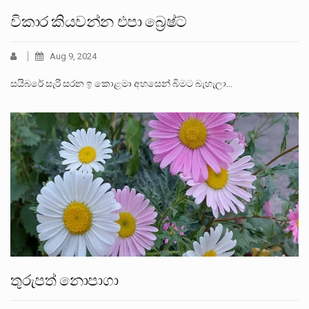
විකාර කියවන්න එපා බ්‍රෙෂ්ට්
Aug 9, 2024
සයිබරේ සැරි සරන ඉ කොළමා අහසෙන් බිමට බැහැලා…
තුරුපත් නොපාගා