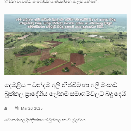
21වන ව්‍යවස්ථා සංශෝධනය කියන්නෙ පාලකයන්ගේ…
දෙමළිය – වන්දම අලි නිජබිම හා අලි මංකඩ
බුත්තල ප්‍රාදේශීය ලේකම් සමාගම්වලට බදු දෙයි
Mar 20, 2025
මොනරාගල දිස්ත්‍රික්කයේ බුත්තල හා වැල්ලවාය…