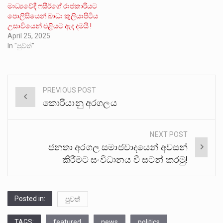
මාධ්‍යවේදී ෆසීර්ගේ රාජකාරියට
පොලීසියෙන් බාධා කුලියාපිටිය
උසාවියෙන් එළියට ඇද දමයි !
April 25, 2025
In "පුවත්"
PREVIOUS POST
Post
කොරියානු අරගලය
navigation
NEXT POST
ජනතා අරගල සමාජවාදයෙන් අවසන්
කිරීමට සංවිධානය වී සටන් කරමු!
Posted in:
පුවත්
TAGS:
featured
news
politics