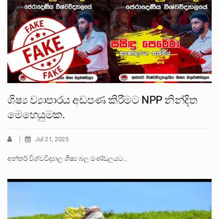
ශිෂ්‍ය ව්‍යාපාරය අඩපණ කිරීමට NPP නින්දිත
මෙහෙයුමක.
Jul 21, 2025
අන්තර් විශ්වවිද්‍යාල ශිෂ්‍ය බල මණ්ඩලයට…