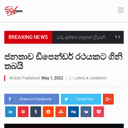
BREAKING NEWS
මේ, දන්නා හඳුනන ලියන්නකුගේ නන්නාඳුනන අඩවියක සැරිසරා ලද ආස්වාදනීය මොහොතක සිංහාවලෝකනයකි .කෙටි කවියක දිගු බර…
වත්මන් ආණ්ඩුවේ ප්‍රධාන පාර්ශවකරුවා වන ජනතා විමුක්ති පෙරමුණේ කාලයක පටන් තිබුණු ප්‍රධාන සටන් පාඨයක් වූවේ…
ජනතාව ඩිපෙන්ඩර් රථයකට ගිනි
තබයි
සංවිධානාත්මක අපරාධකරුවකු වන ලොකු පැටිගේ ප්‍රධාන වෙඩික්කරු බවට සැක කරන ගිං ගඟේ ගිල්වා මරා දමා…
උපරිමාධිකරණ විනිශ්චයකාරවරුන්ගේ හා ඉන් පහළ විනිශ්චයකාරවරුන්ගේ විශ්‍රාම වයස දීර්ඝ කිරීම සඳහා සකස් කර ඇති විසිදෙවන…
Article Published:
May 1, 2022
LEAVE A COMMENT
බන්ධනාගාර රැදවියන් 1,021 දෙනෙකු ඉකුත් වසර පහක කාලය තුලදී (2020 ජනවාරි 01 සිට 2025 දෙසැම්බර්…
Share on Facebook
Tweet this!
මහර බන්ධනාගාරයේ අද ඇතිවූ සිද්ධියෙන් තුවාල ලැබූ බව කියන රැඳවියන් ගණන ඉහළ ගොස් තිබේ. ඒ…
අගෝස්තු මස දෙවන ඉරිදා ලිට් රූම් සූම් සංවාදය පැවැත්වෙන්නේ "කතා කරන මහ වැව" නම් නකතාවක්…