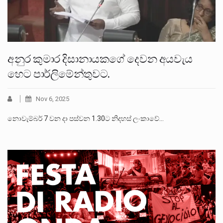
අනුර කුමාර දිසානායකගේ දෙවන අයවැය
හෙට පාර්ලිමේන්තුවට.
Nov 6, 2025
නොවැම්බර් 7 වන දා පස්වන 1.30ට නිදහස් ලංකාවේ…