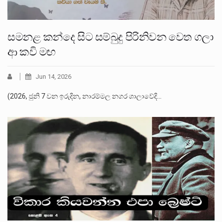
සමනළ කන්දෙ සිට සම්බුදු පිරිනිවන වෙත ගලා
ආ කවි මඟ
Jun 14, 2026
(2026, ජුනි 7 වන ඉරුදින, නාරම්මල නගර ශාලාවේදි…