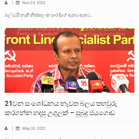
Nov 24, 2023
මල් වැසි නැති නිස්කලංක පාර දිගේ ඈතට ඈතට…
21වන සංශෝධනය නැවත බලය තහවුරු
කරගන්න හදපු උගුලක් – පුබුදු ජයගොඩ
May 30, 2022