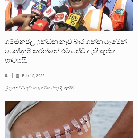
ගම්මන්පිල ඉන්ධන නැව බාර ගන්න යෑමෙන්
පෙන්නුම් කරන්නේ රට පත්ව ඇති කුජිත
භාවයයි.
Feb 15, 2022
ශ්‍රී ලංකාවට අවශ්‍ය ඉන්ධන මිල දී ගැනීම…