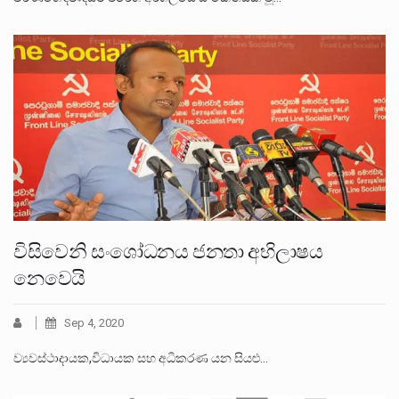
විසිවෙනි සංශෝධනය ජනතා අභිලාෂය
නෙවෙයි
Sep 4, 2020
ව්‍යවස්ථාදායක,විධායක සහ අධිකරණ යන සියළු…