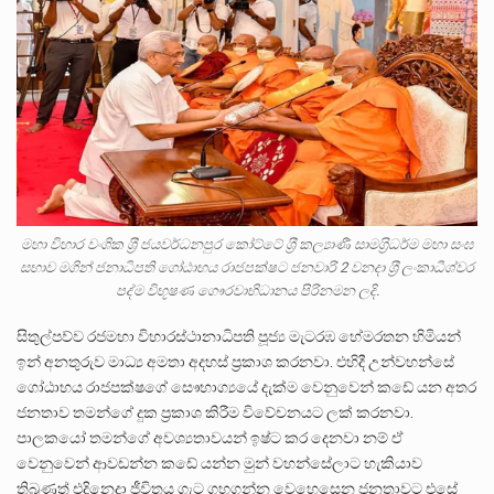
මහා විහාර වංශික ශ‍්‍රී ජයවර්ධනපුර කෝට්ටේ ශ‍්‍රී කල්‍යාණී සාමග‍්‍රිධර්ම මහා සංඝ
සභාව මගින් ජනාධිපති ගෝඨාභය රාජපක්ෂට ජනවාරි 2 වනදා ශ‍්‍රී ලංකාධීශ්වර
පද්ම විභූෂණ ගෞරවාභිධානය පිරිනමන ලදි.
සිතුල්පව්ව රජමහා විහාරස්ථානාධිපති පූජ්‍ය මැටරඹ හේමරතන හිමියන්
ඉන් අනතුරුව මාධ්‍ය අමතා අදහස් ප්‍රකාශ කරනවා. එහිදී උන්වහන්සේ
ගෝඨාභය රාජපක්ෂගේ සෞභාග්‍යයේ දැක්ම වෙනුවෙන් කඩේ යන අතර
ජනතාව තමන්ගේ දුක ප්‍රකාශ කිරීම විවේචනයට ලක් කරනවා.
පාලකයෝ තමන්ගේ අවශ්‍යතාවයන් ඉෂ්ට කර දෙනවා නම් ඒ
වෙනුවෙන් ආවඩන්න කඩේ යන්න මුන් වහන්සේලාට හැකියාව
තිබුණත් එදිනෙදා ජීවිතය ගැට ගහගන්න වෙහෙසෙන ජනතාවට එසේ