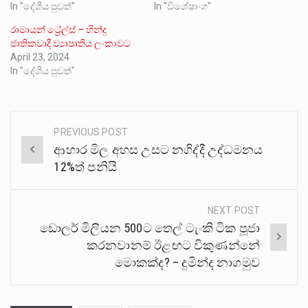
In "දේශීය පුවත්"
In "විශේෂාංග"
රාමායන් ට්‍රේල්ස් – හින්දු
ජාතිකවාදී ව්‍යාපෘතිය ලංකාවට
April 23, 2024
In "දේශීය පුවත්"
PREVIOUS POST
Post
ආහාර මිල අහස උසට නගිද්දී උද්ධමනය
navigation
12%ත් පනියි
NEXT POST
ඩොලර් මිලියන 500ට තෙල් ටැංකි ටික පූජා
කරනවානම් ඊළඟට විකුණන්නේ
මොකක්ද? – දුමින්ද නාගමුව