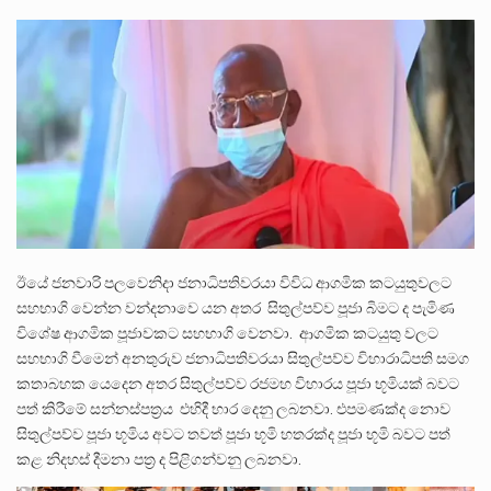
බන්ධනාගාර රැදවියන් 1,021 දෙනෙකු ඉකුත් වසර පහක කාලය තුලදී (2020 ජනවාරි 01 සිට 2025 දෙසැම්බර්…
දිවයින පුරා පිහිටි බන්ධනාගාරවල පවතින දැඩි තදබදය හේතුවෙන් බන්ධනාගාර පද්ධතිය තුළ දැඩි අවදානම් තත්ත්වයක් නිර්මාණය…
නව පරිසර පනත යටතේ ශබ්ද දූෂණය සම්බන්ධයෙන් කටයුතු කිරීමට නව රෙගුලාසි ගෙන ඒමට මධ්‍යම පරිසර…
ඊයේ ජනවාරි පලවෙනිදා ජනාධිපතිවරයා විවිධ ආගමික කටයුතුවලට
සහභාගි වෙන්න වන්දනාවෙ යන අතර සිතුල්පව්ව පූජා බිමට ද පැමිණ
විශේෂ ආගමික පූජාවකට සහභාගි වෙනවා. ආගමික කටයුතු වලට
සහභාගි වීමෙන් අනතුරුව ජනාධිපතිවරයා සිතුල්පව්ව විහාරාධිපති සමග
කතාබහක යෙදෙන අතර සිතුල්පව්ව රජමහ විහාරය පූජා භූමියක් බවට
පත් කිරීමේ සන්නස්පත්‍රය එහිදී භාර දෙනු ලබනවා. එපමණක්ද නොව
සිතුල්පව්ව පූජා භූමිය අවට තවත් පූජා භූමි හතරක්ද පූජා භූමි බවට පත්
කළ නිදහස් දීමනා පත්‍ර ද පිළිගන්වනු ලබනවා.