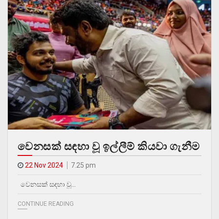
වෙනසක් සඳහා වූ ඉල්ලීම් කියවා ගැනීම
22 Nov 2024
7.25 pm
වෙනසක් සඳහා වූ…
CONTINUE READING