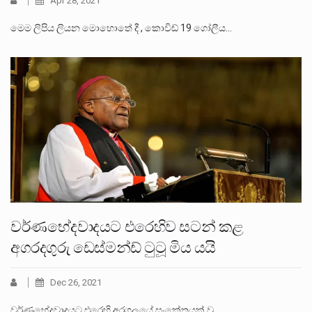
Apr 28, 2021
මෙම ලිපිය ලියන මොහොතේ දී , කොවිඩ් 19 ගෝලීය…
වර්ණභේදවාදයට එරෙහිව සටන් කළ
අගරදගුරු ඩෙස්මන්ඩ් ටුටූ මිය යයි
Dec 26, 2021
වර්ණභේදවාදයට එරෙහි අරගලයේ සංකේතයක් වූ…