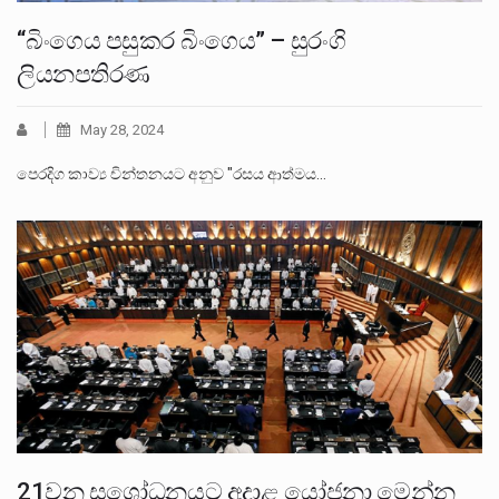
“බිංගෙය පසුකර බිංගෙය” – සුරංගි
ලියනපතිරණ
May 28, 2024
පෙරදිග කාව්‍ය චින්තනයට අනුව "රසය ආත්මය…
21වන සශෝධනයට අදාළ යෝජනා මෙන්න