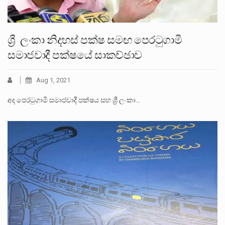
ශ්‍රී ලංකා නිදහස් පක්ෂ සමඟ පෙරටුගාමී
සමාජවාදී පක්ෂයේ සාකච්ඡාව
Aug 1, 2021
අද පෙරටුගාමී සමාජවාදී පක්ෂය සහ ශ්‍රී ලංකා…