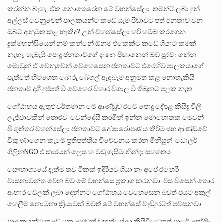
කරන්න බැහැ. ඒක නොතේරෙන මේ වහන්සේලා තමන්ට ලබා දුන්
අල්ලස් වෙනුවෙන් පාලකයන්ට කඩේ යෑම පීඩාවට පත් ජනතාව වන
ඔබට අනුමත කළ හැකිද? උන් වහන්සේලා හරි හම්බ කරගෙන
දුක්මහන්සියෙන් නම් කන්නේ ඕනම එකෙක්ට කඩේ ගියාට කමක්
නැහැ, හැබැයි පොදු ජනතාවගේ දානෙ පිඟානෙන් බඩ පුරවා ගන්න
මොවුන් ඒ වෙනුවෙන් වෙහෙසෙන ජනතාවට එරෙහිව පාලකයාගේ
පැත්තේ හිටගෙන බොරු බේගල් ඇද බෑම අනුමත කළ නොහැකියි.
ජනතාව දුගී දුප්පත් වී වෙහෙර විහාර විශාල වී තිබුනට පලක් නැත .
ගෝඨාභය ඇතුළු වර්තමාන මේ ආණ්ඩුව රටේ පොදු දේපළ කිසිදු විලි
ලැජ්ජාවකින් තොරව වෙන්දේසි කරමින් ඉන්න මොහොතක මෙවන්
පිංගුත්තර වහන්සේලා ජනතාවට දෝෂාරෝපණය කිරීම සහ ආණ්ඩුවේ
විකුණාගෙන කෑමේ ප්‍රතිපත්තිය විවේචනය කරන මිනිසුන් ඩොලර්
ගිලිනNGO එ කාරයන් ලෙස හංවඩු ගැසීම නින්දා සහගතය.
සෞභාග්‍යයේ දැක්ම තව ටිකක් ඉදිරියට ගියා නං අපේ රට හරි
වාසනාවන්ත වෙන බව මේ වහන්සේ ප්‍රකාශ කරනවා. වස විසෙන් තොර
ආහාර වේලක් ලබා දෙන්නට ගෝඨාභය වෙහෙසෙන බවත් එයට අකුල්
හෙලීම නොමනා ක්‍රියාවක් බවත් මේ වහන්සේ වැඩිදුරටත් පවසනවා.
පාලකයන්ට කඩේ යන මෙවන් වහන්සේලා කිසිවිටෙකත් පාරේ පෝලිං