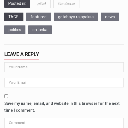
Posted in:
පුවත්
විශේෂාංග
TAGS:
featured
gotabaya rajapaksa
news
politics
sri lanka
LEAVE A REPLY
Save my name, email, and website in this browser for the next
time I comment.