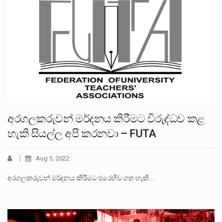
අරගලකරුවන් මර්දනය කිරීමට විරුද්ධව කළ
හැකි සියල්ල අපි කරනවා – FUTA
Aug 5, 2022
අරගලකරුවන් මර්දනය කිරීමට එරෙහිව ගත හැකි…