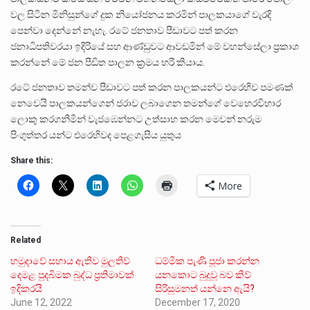
වල සිටින මිනිසුන්ගේ දුක නියෝජනය කරමින් පාලකයාගේ වැරදි
පෙන්වා දෙන්නේ නැහැ. රටේ ජනතාව පීඩාවට පත් කරන
ජනාධිපතිවරයා ඉදිරියේ සහ ආණ්ඩුවට ආවඩමින් මේ වහන්සේලා ප්‍රකාශ
කරන්නේ මේ ජන පීඩිත පාලන ක්‍රමය හරි කියාය.
රටේ ජනතාව තමන්ව පීඩාවට පත් කරන පාලකයන්ට එරෙහිව පමණක්
නෙවෙයි පාලකයන්ගෙන් ජරාව ලබාගෙන තමන්ගේ වෙහෙරවිහාර
ලොකු කරගනිමින් වැජඹෙන්නට උත්සාහ කරන මෙවන් නරුම
පිංගුත්තර යන්ට එරෙහිවද පෙළගැසිය යුතුය
Share this:
More
Related
හමුදාවේ සහාය ඇතිව මුලතිව්
ධම්මික පැණි පූජා කරන්න
දෙමළ පුදබිමක බුද්ධ ප්‍රතිමාවක්
යනකොට බුදුවූ බව කිව්
ඉදිකරයි
සිරිසුමනත් යන්නෙ ඇයි?
June 12, 2022
December 17, 2020