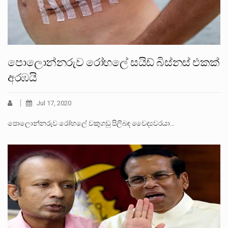
පොලොන්නරුව රෝහලේ සයිඩ් බිස්නස් එකක්
අරඹයි
Jul 17, 2020
පොලොන්නරුව රෝහලේ වකුගඩු පිලිබඳ වෛද්‍යවරයා…