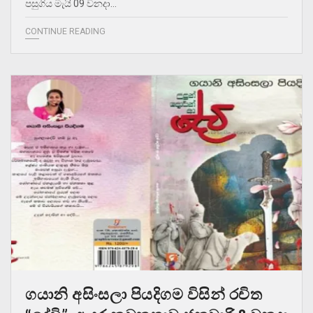
පසුගිය මැයි 09 වනදා…
CONTINUE READING
ගයානි අසිංසලා පියදිගම විසින් රචිත