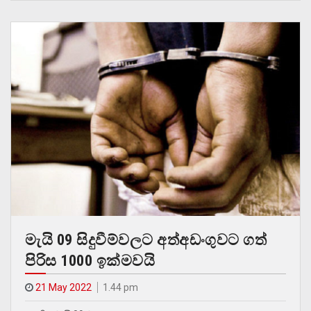
මැයි 09 සිදුවීම්වලට අත්අඩංගුවට ගත්
පිරිස 1000 ඉක්මවයි
21 May 2022
1.44 pm