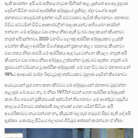
ඇති කරන්න. අපි මේ අතීතය නැවත සිහිපත් කළ යුත්තේ අප අද මුහුණ
දෙමින් සිටින සමාජ ආරර්තික අර්බුදයේ ප්‍රතිඵල ඒදා වගේම අදත්
ජනතාවට තවදුරටත් දරන්න බැරි මට්ටමකට ඇවිත් තිබෙනවා. ජනතාව
විවිධ මට්ටමින් විවිධ ආකාරවලින් පාලකයන්ට අභියෝග කරමින්
ඉන්නෙ. මේ අර්බුදය වසංගතය නිසා ඇති වූ බව පාලකයන් කියනවා.
නමුත් අපි දන්නවා, 2020 වනවිට ලොකු ආර්ථික අර්බුදයකට ලෑස්ති
වෙන්න කියලා ආර්ථික විශේෂඥයන් ප්‍රකාශ කළා. සමහරු කියනවා
වසංගතය නිසා තමයි මේ ආර්ථිකය ඇද වැටෙන්නෙ කියලා. නමුත් අපි
කියනවා වසංගතය නිසා අර්බුදය උත්සන්න වුණු බව ඇත්ත. නමුත් මේ
ක්‍රමයෙන් වර්ධනය වූ ආර්ථික අර්බුදයක්. මේ වන විට රටේ ජනතාවනේ
98%ට ආාදායම් මාර්ග බිඳවැටුණු තත්වයකට මුහුණ දෙමින් තිබෙනවා.
අයවැයෙන් සුරංගනා කතා කිව්වට මේ අර්බුදයෙන් ජනතාව මුදවන්න
සැලසුම් මේ අයට නෑ. එ නිසා 1977න් පටන් ගෙන ආර්ථික අර්බුදයක්
කරා ගිය ගමනේ ප්‍රතිරාවයක් දක්වමින් තිබෙනවා. මේ ආණ්ඩුව පසුගිය
කාලයේ චීනයට පක්ෂපාති පාලනයක් ගෙන යමින් සිටියා. අපි
අමෙරිකාවට නැමෙන්නෙ නෑ, කියුවත් බලපෑම් හමුවේ සිදුව ඇති දේ අපි
දැක්කා. කෙරවලපිටියෙ බලාගාර ගිවිසුම අත්සන් කරන්නෙ ඒ නිසා.