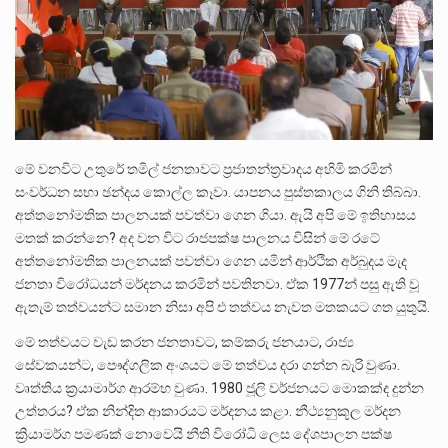
මේ වනවිට උතුරේ තමිල් ජනතාවට ප්‍රජාතන්ත්‍රවාදය අහිමි කරමින්
සංවර්ධන සභා ඡන්දය කොල්ල කෑවා. යාපනය පුස්තකාලය ගිනි තිබ්බා.
අත්තනෝමතික පාලනයක් පවත්වා ගෙන ගියා. ඇයි අපි මේ ඉතිහාසය
මතක් කරන්නෙ? අද වන විට රාජපක්ෂ පාලනය විසින් මේ රටේ
අත්තනෝමතික පාලනයක් පවත්වා ගෙන යමින් ආර්ථික අර්බුදය මැද
ජනතා විරෝධයන් මර්දනය කරමින් පවතිනවා. ඒක 1977න් පසු ඇති වූ
ඇතැම් තත්වයන්ට සමාන නිසා අපි එ තත්වය නැවත මතකයට ගත යුතුයි.
මේ තත්වයට වැඩ කරන ජනතාවට, කම්කරු ජනයාට, රාජ්‍ය
සේවකයන්ට, පෞද්ගලික අංශයට මේ තත්වය දරා ගන්න බැරි වුණා.
වෘත්තිය ක්‍රයාමාර්ග ආරම්භ වුණා. 1980 ජූලි වර්ජනයට මොකක්ද දුන්න
උත්තරය? ඒක නින්දිත ආකාරයට මර්දනය කළා. නීථ්‍යනුකූල මර්දන
ක්‍රියාමර්ග පමණක් නොවෙයි නීති විරෝධි ලෙස දේශපාලන පක්ෂ