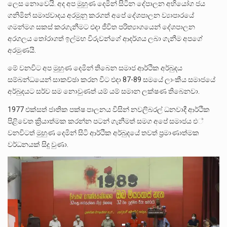
ලෙස නොවෙයි. අද අප මුහුණ දෙමින් සිටින දේපාලන අභියෝග ජය
ගනිමින් සමාජවාදය අරමුනු කරගත් අපේ දේශපාලන ව්‍යාපාරයේ
ගමන්මග සකස් කරගැනීමට එදා ජීවිත පරිත්‍යාගයෙන් දේශපාලන
අරගලය තෝරාගත් ඉල්මහ විරුවන්ගේ ආදර්ශය ලබා ගැනීම අපගේ
අරමුණයි.
මේ වනවිට අප මුහුණ දෙමින් තිබෙන සමාජ ආර්ථික අර්බුදය
සම්බන්ධයෙන් සාකච්ඡා කරන විට එදා 87-89 සමයේ ලාංකීය සමාජයේ
අර්බුදයට සර්ව සම නොවුණත් යම් යම් සමාන ලක්ෂණ තිබෙනවා.
1977 එක්සත් ජාතික පක්ෂ පාලනය විසින් නවලිබරල් ධනවාදී ආර්ථික
පිළිවෙත ක්‍රියාත්මක කරන්න පටන් ගැනීමත් සමග අපේ සමාජය එ්
වනවිටත් මුහුණ දෙමින් සිටි ආර්ථික අර්බුදයේ තවත් ප්‍රමාණාත්මක
වර්ධනයක් සිදු වුණා.