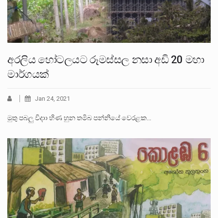
අරලිය හෝටලයට රූමස්සල නසා අඩි 20 මහා
මාර්ගයක්
Jan 24, 2021
මුතු පබලු විදාා හිණ හුන තමිබ පන්නියේ වෙරළක…