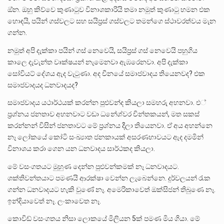
ඔ්න. ඔහු කිව්වෙ කුණාටුව විනාශකාරියි තමා නමුත් කුණාටු හමන එක
හොඳයි, පයින් ගස්වලට සහ සයිප්‍රස් ගස්වලට තමන්ගෙ ස්ථාවරත්වය මැන
ගන්න.
නමුත් අපි දැක්කා පයින් ගස් නෙවෙයි, සයිප්‍රස් ගස් නෙවෙයි පහුගිය
කාලෙ දැවැන්ත වෘක්ෂයන් නැමෙනවා ඇඹරෙනවා. අපි දැක්කා
සෝවියට් දේශය ඇද වැටුණා. අද චීනයේ සමාජවාදය තියෙනවද? එක
සමාජවාදයද ධනවාදයද?
සමාජවාදය යථාර්ථයක් කරන්න පුළුවන්ද කියලා සමහරු අහනවා. එ්
ප්‍රශ්නය ජනතාව අහනවාට වඩා ධනේශ්වර චින්තකයන්, මත සකස්
කරන්නන් විසින් ජනතාවට මේ ප්‍රශ්නය දීලා තියෙනවා. ඒ අය අහන්නෙ
නෑ ලෝකයේ කෝටි සංඛ්‍යාත ජනකායක් අසරණභාවයට ඇද දමමින්
විනාශය කරා ගෙන යන ධනවාදය සාර්ථකද කියලා.
මේ වසංගතයට මුහුණ දෙන්න පුළුවන්කමක් නෑ ධනවාදයට.
ශක්තිවන්තයාට පමණයි ආරක්ෂා වෙන්න ලැබෙන්නෙ. දුර්වලයන් රැක
ගන්න ධනවාදයට හැකි වුණේ නෑ. අමෙරිකාවෙත් ඔක්සිජන් තිබුණෙ නෑ.
ඉන්දියාවෙත් නෑ. ලංකාවෙත නෑ.
කොවිඩ් වසංගතය නිසා ලොකයේ මිලියන 5ක් පමණ මිය ගියා. මේ