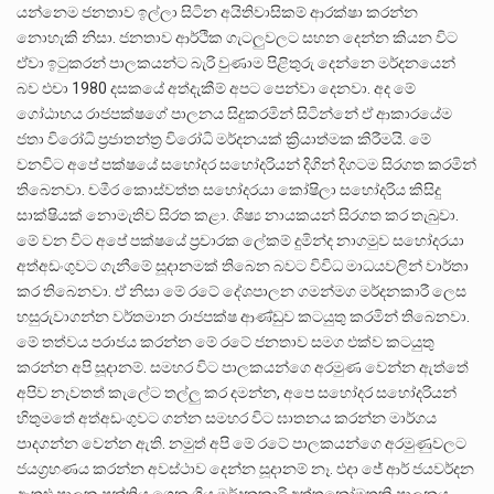
යන්නෙම ජනතාව ඉල්ලා සිටින අයිතිවාසිකම් ආරක්ෂා කරන්න
නොහැකි නිසා. ජනතාව ආර්ථික ගැටලුවලට සහන දෙන්න කියන විට
ඒවා ඉටුකරන් පාලකයන්ට බැරි වුණාම පිළිතුරු දෙන්නෙ මර්දනයෙන්
බව එචා 1980 දසකයේ අත්දැකීම් අපට පෙන්වා දෙනවා. අද මේ
ගෝඨාභය රාජපක්ෂගේ පාලනය සිදුකරමින් සිටින්නේ ඒ ආකාරයේම
ජතා විරෝධි ප්‍රජාතන්ත්‍ර විරෝධි මර්දනයක් ක්‍රියාත්මක කිරීමයි. මේ
වනවිට අපේ පක්ෂයේ සහෝදර සහෝදරියන් දිගින් දිගටම සිරගත කරමින්
තිබෙනවා. චමීර කොස්වත්ත සහෝදරයා කෝෂිලා සහෝදරිය කිසිදු
සාක්ෂියක් නොමැතිව සිරත කළා. ශිෂ්‍ය නායකයන් සිරගත කර තැබුවා.
මේ වන විට අපේ පක්ෂයේ ප්‍රචාරක ලේකම් දුමින්ද නාගමුව සහෝදරයා
අත්අඩංගුවට ගැනීමේ සූදානමක් තිබෙන බවට විවිධ මාධයවලින් වාර්තා
කර තිබෙනවා. ඒ නිසා මේ රටේ දේශපාලන ගමන්මග මර්දනකාරී ලෙස
හසුරුවාගන්න වර්තමාන රාජපක්ෂ ආණ්ඩුව කටයුතු කරමින් තිබෙනවා.
මේ තත්වය පරාජය කරන්න මේ රටේ ජනතාව සමග එක්ව කටයුතු
කරන්න අපි සූදානම්. සමහර විට පාලකයන්ගෙ අරමුණ වෙන්න ඇත්තේ
අපිව නැවතත් කැලේට තල්ලු කර දමන්න, අපෙ සහෝදර සහෝදරියන්
හිතුමතේ අත්අඩංගුවට ගන්න සමහර විට ඝාතනය කරන්න මාර්ගය
පාදගන්න වෙන්න ඇති. නමුත් අපි මේ රටේ පාලකයන්ගෙ අරමුණුවලට
ජයග්‍රහණය කරන්න අවස්ථාව දෙන්න සූදානම් නෑ. එදා ජේ ආර් ජයවර්දන