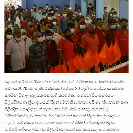
එදා ජේ ආර් ජයවර්ධන එකාධිපති බලයක් නිර්මානය කරගත්තා වගේම
මේ අය 2020 මහමැතිවරණයෙන් පස්සෙ 20 වැනි සංශෝධනය සම්මත
කරමින් විශාල බලයක් එකරාශි කරගත්තා. මේ වන විට මේ රටේ
මිලිටරිකරණ ක්‍රියාදාමයක් සිදු කරමින් තිබෙනවා. අපි මේ කියන්නෙ අණ
පිළිපදින සොල්දාදුවන් ගැන නෙවෙයි. රජයේ ඉහළ ස්ථානවල
මර්මස්ථානවලට හිතවත් නිලධාරින් පත් කරමින් සිදුකරන ක්‍රියාදාමය
ගැනයි. මේ ආකාරයට ධනපති පාලකයන් විසින් දේශපාලන බලය
පාවිච්චි කිරීමට අමතරව මිලිටරි බලයෙන් ජනතාව පාලනය කරන්න