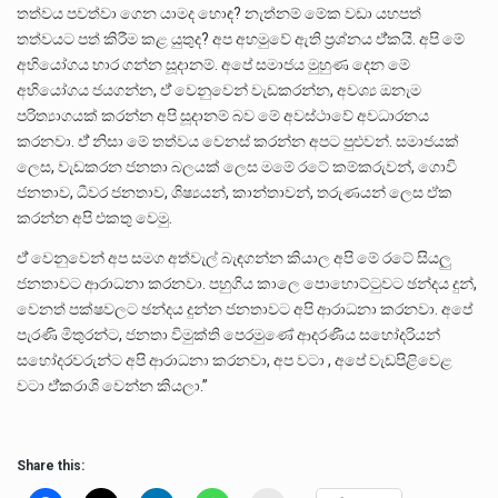
තත්වය පවත්වා ගෙන යාමද හොඳ? නැත්නම් මේක වඩා යහපත්
තත්වයට පත් කිරීම කළ යුතුද? අප අහමුවේ ඇති ප්‍රශ්නය ඒ්කයි. අපි මේ
අභියෝගය භාර ගන්න සූදානම්. අපේ සමාජය මුහුණ දෙන මේ
අභියෝගය ජයගන්න, ඒ් වෙනුවෙන් වැඩකරන්න, අවශ්‍ය ඔනැම
පරිත්‍යාගයක් කරන්න අපි සූදානම් බව මේ අවස්ථාවේ අවධාරනය
කරනවා. ඒ් නිසා මේ තත්වය වෙනස් කරන්න අපට පුළුවන්. සමාජයක්
ලෙස, වැඩකරන ජනතා බලයක් ලෙස මමේ රටේ කම්කරුවන්, ගොවි
ජනතාව, ධීවර ජනතාව, ශිෂ්‍යයන්, කාන්තාවන්, තරුණයන් ලෙස ඒක
කරන්න අපි එකතු වෙමු.
ඒ් වෙනුවෙන් අප සමග අත්වැල් බැඳගන්න කියාල අපි මේ රටේ සියලු
ජනතාවට ආරාධනා කරනවා. පහුගිය කාලෙ පොහොට්ටුවට ඡන්දය දුන්,
වෙනත් පක්ෂවලට ඡන්දය දුන්න ජනතාවට අපි ආරාධනා කරනවා. අපේ
පැරණි මිතුරන්ට, ජනතා විමුක්ති පෙරමුණේ ආදරණීය සහෝදරියන්
සහෝදරවරුන්ට අපි ආරාධනා කරනවා, අප වටා , අපේ වැඩපිළිවෙළ
වටා ඒ්කරාශි වෙන්න කියලා.”
Share this: