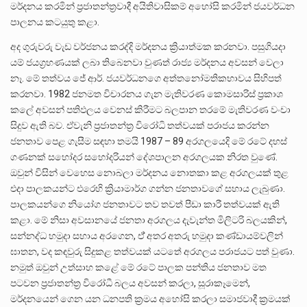
මර්දනය කරමින් ප්‍රජාතන්ත්‍රවාදී අයිතිවාසිකම් අහෝසි කරමින් ජයවර්ධන
පාලනය කටයුතු කළා.
අද ගුරුවරු වැඩ වර්ජනය කරද්දි මර්දනය ක්‍රියාත්මක කරනවා. පසුගියදා
යම් ජයග්‍රහණයක් ලබා තිබෙනවා වුණත් රාජ්‍ය මර්දනය අවසන් වෙලා
නෑ. මේ තත්වය ජේ ආර්. ජයවර්ධනගෙ අත්තනෝමතිකභාවය සිහිපත්
කරනවා. 1982 ජනමත විචාරනය ගැන මැතිවරණ කොමසාරිස් ප්‍රකාශ
කලේ අවසන් පතිඵලය වෙනස් කිරීමට බලපාන තරමේ මැතිවරණ වංචා
සිදුව ඇති බව. ඒවැනි ප්‍රජාතන්ත්‍ර විරෝධි තත්වයක් පරාජය කරන්න
ජනතාව පෙළ ගැසීම සඳහා තමයි 1987 – 89 අරගලයෙදි මේ රටේ දහස්
ගණනක් සහෝදර සහෝදරියන් දේශපාලන අරගලයක නිරත වුණේ.
ඔවුන් විසින් වෙහෙස නොබලා මර්දනය නොතකා කළ අරගලයක් තුළ
එදා පාලකයන්ට එරෙහි ක්‍රියාමාර්ග ගන්න ජනතාවගේ සහාය ලැබුණා.
පාලකයන්ගෙ නියෝග ජනතාවට තව තවත් පීඩා කාරී තත්වයක් ඇති
කළා. මේ නිසා අවසානයේ ජනතා අරගලය දැවැන්ත මිලිටරි බලයකින්,
සන්නද්ධ හමුදා සහාය අරගෙන, ඒ් අතර අතරු හමුදා කණ්ඩායම්වලින්
ඝාතන, වද කඳවුරු සිදුකළ තත්වයක් යටතේ අරගලය පරාජයට පත් වුණා.
නමුත් ඔවුන් උත්සාහ කළේ මේ රටේ පාලක පන්තිය ජනතාව මත
පටවන ප්‍රජාතන්ත්‍ර විරෝධී බලය අවසන් කරලා, සූරාකෑමෙන්,
මර්දනයෙන් ගෙන යන ධනපති ක්‍රමය අහෝසි කරලා සමාජවාදී ක්‍රමයක්