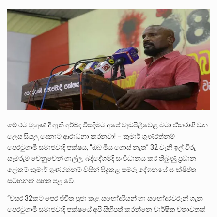
ලාල් කාන්ත ඇමතිවරයා අධිකරණ විනිශ්චයකාරවරුන්ගේ විශ්‍රාම යෑමේ වයස සම්බන්ධයෙන් නිහඬව සිටින ලෙස තමාට දැනුම් දුන්…
2011 වසරේදී දේශපාලන හා මානව හිමිකම් ක්‍රියාකාරීන් වන ලලිත්කුමාර් වීරරාජ් සහ කුගන් මුරුගානන්දන් යාපනයේදී අතුරුදන්…
ගොවියන්ගේ ප්‍රශ්න, ධීවරයන්ගේ ප්‍රශ්න, සෞඛය ප්‍රශ්න, වැටු ප්‍ර්ශ්න, රැකියා විරහිත ප්‍රශ්න මේ සියලු ප්‍රශ්නවලට තනි…
මේ රට මුහුණ දී ඇති අර්බුද විසඳීමට අපේ වැඩපිළිවෙළ වටා ඒ්කරාශි වන
ලෙස සියලු දෙනාට ආරාධනා කරනවා! – කුමාර් ගුණරත්නම්
පෙරටුගාමී සමාජවාදී පක්ෂය, “ඔබ මිය ගොස් නැත” 32 වැනි ඉල් විරු
සැමරුම වෙනුවෙන් ගාල්ල, බද්දේගමදී සංවිධානය කර තිබුණු ප්‍රධාන
ලේකම් කුමාර් ගුණරත්නම් විසින් සිදුකළ සමරු දේශනයේ සංක්ෂිප්ත
සටහනක් පහත පළ වේ.
“වසර 32කට පෙර ජීවිත පූජා කළ සහෝදරියන් හා සහෝදරවරුන් ගැන
පෙරටුගාමී සමාජවාදී පක්ෂයේ අපි සිහිපත් කරන්නෙ වාර්ෂික වතාවතක්