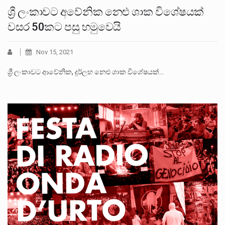
ශ්‍රී ලංකාවට අවේනික නෙළු ශාක විශේෂයක්
වසර 50කට පසු හමුවෙයි
Nov 15, 2021
ශ්‍රී ලංකාවට ආවේනික, දුර්ලභ නෙළු ශාක විශේෂයක්…