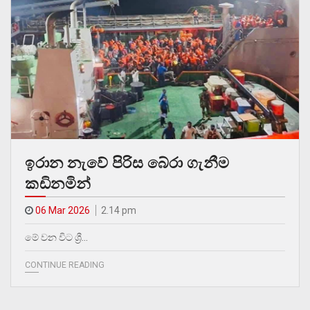
ඉරාන නැවේ පිරිස බේරා ගැනීම
කඩිනමින්
06 Mar 2026
2.14 pm
මේ වන විට ශ්‍රී…
CONTINUE READING