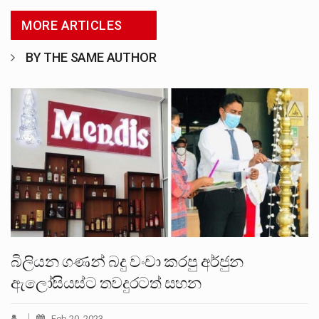
MORE ARTICLES
BY THE SAME AUTHOR
බිලියන ගණන් බදු වංචා කරපු අර්ජුන
ඇලෝසියස්ට තවදුරටත් සහන
Feb 20, 2023