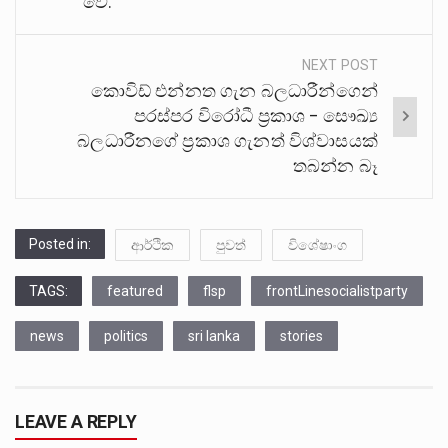
වේ.
NEXT POST
කොවිඩ් එන්නත ගැන බලධාරීන්ගෙන්
පරස්පර විරෝධී ප‍්‍රකාශ – සෞඛ්‍ය
බලධාරීනගේ ප‍්‍රකාශ ගැනත් විශ්වාසයක්
තබන්න බෑ
Posted in:
ආර්ථික
පුවත්
විශේෂාංග
TAGS:
featured
flsp
frontLinesocialistparty
news
politics
sri lanka
stories
LEAVE A REPLY