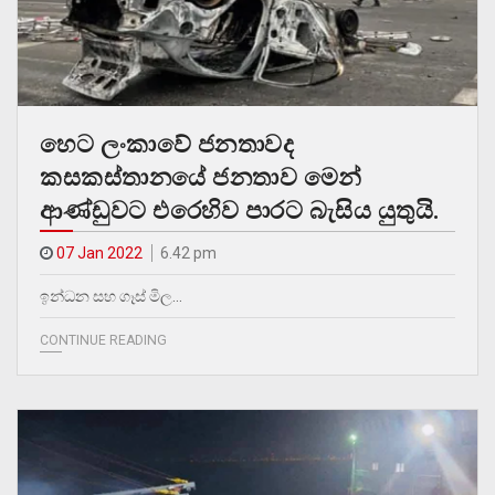
හෙට ලංකාවේ ජනතාවද
කසකස්තානයේ ජනතාව මෙන්
ආණ්ඩුවට එරෙහිව පාරට බැසිය යුතුයි.
07 Jan 2022
6.42 pm
ඉන්ධන සහ ගෑස් මිල…
CONTINUE READING