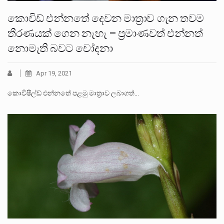
කොවිඩ් එන්නතේ දෙවන මාත්‍රාව ගැන තවම
තීරණයක් ගෙන නැහැ – ප්‍රමාණවත් එන්නත්
නොමැති බවට චෝදනා
Apr 19, 2021
කොවිෂීල්ඩ් එන්නතේ පළමු මාත්‍රාව ලබාගත්…