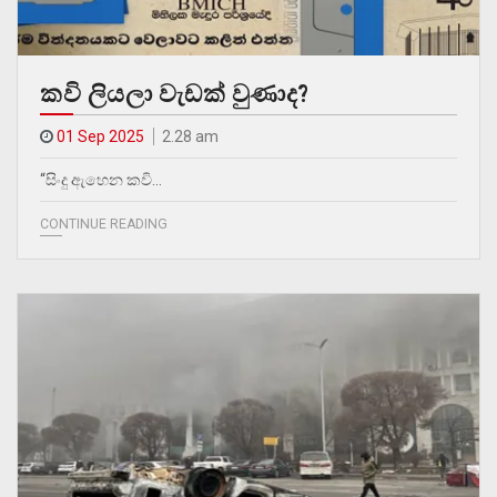
කවි ලියලා වැඩක් වුණාද?
01 Sep 2025
2.28 am
“සිංදු ඇහෙන කවි…
CONTINUE READING