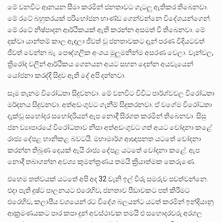
මේ වනවිට ආනයන සීමා කරමින් ජනතාවට ගැටලු ඇතිකර තිබෙනවා.
මේ රටේ බහුතරයක් පරිභෝජන භාණ්ඩ ගෙන්වන්නෙ විදේශයන්ගෙන්.
මේ රටේ නිෂ්පාදන ආර්ථිකයක් ඇති කරන්න අසමත් වී තිබෙනවා. මේ
දක්වා යාන්තම් කාල ඇඳලා ජීවත් වූ ජනතාවකට දැන් පරණ විදියටවත්
ජීවත් වෙන්න බෑ. පෞද්ගලික අංශය මුලුමනින්ම අසරණ වෙලා. වෑන්වල,
ත්‍රිරෝද වලින් ආර්ථිකය ගෙනයන අයට සහන දෙන්න අයවැයෙන්
යෝජනා කරද්දි සිදුව ඇති දේ අපි දන්නවා.
සෑම තැනම විරෝධතා සිදුවනවා. මේ වනවිට විවිධ පාර්ශ්වවල විරෝධතා
මර්දනය සිදුවනවා. අත්අඩංගුවට ගැනීම් සිදුකරනවා. ඒ වගේම විරෝධතා
දැක්වූ සහෝදර සහෝදරියන් ඇප නොදී සිරගත කරමින් තිබෙනවා. සිසු
ජන ව්‍යාපාරයේ විරෝධතාව නිසා අත්අඩංගුවට ගත් අයට චෝදනා කළේ
රාජ්‍ය දේපළ හානිකළ බවටයි. මහාමාර්ග ආඥාපනත යටතේ චෝදනා
කරන්න තිබුණ දෙයක් ඇයි රාජ්‍ය දේපළ යටතේ චෝදනා කළේ. ඇප
නොදී තබාගන්න අවශ්‍ය කුමන්ත්‍රණය තමයි ක්‍රියාත්මක කෙරුණෙ.
එහෙම තත්වයක් යටතේ අපි අද 32 වැනි ඉල් විරු සමරුව පවත්වන්නෙ.
එදා පැති දුෂ්ට පාලනයට එරෙහිව, ජනතාව පීඩාවකට පත් කිරීමට
එරෙහිව, කලාපීය වශයෙන් රට විදේශ බලයන්ට යටත් කරමින් ඉන්දියානු
ආක්‍රමණයකට පාර කපා දුන් අවස්ථාවක තමයි එ සහොදරවරු අරගල