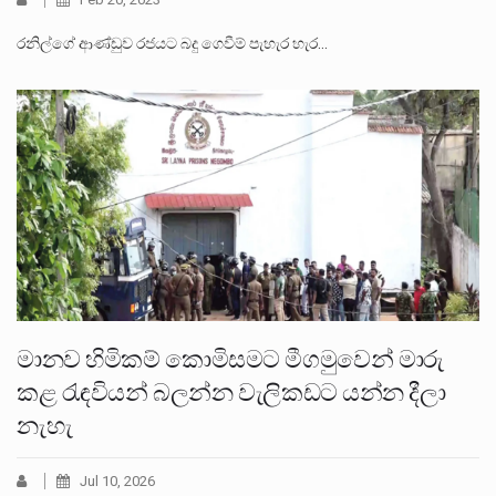
රනිල්ගේ ආණ්ඩුව රජයට බදු ගෙවීම් පැහැර හැර…
මානව හිමිකම් කොමිසමට මීගමුවෙන් මාරු
කළ රැඳවියන් බලන්න වැලිකඩට යන්න දීලා
නැහැ
Jul 10, 2026