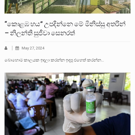
“කොළඹ හය” උපදින්නෙ මේ මිනිස්සු අතරින්
– නිලන්ති සුජීවා සෙනරත්
May 27, 2024
බොහොම කාලයක ඉඳලා කරන්න ඉඳපු එහෙත් කරන්න…