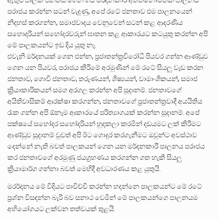
ඇතුළු පාලක පන්තිය ගෙන ගිය මර්දනකාරි අත්තනෝමතකි පාලනය
පරාජය කරන්න සටන් වැදුණු, අපේ රටේ ජනතාව එම පාලනයෙන්
නිදහස් කරගන්න, සමාජවාදය වෙනුවෙන් සටන් කළ ආදරණිය
සහොදරියන් සහෝදරවරුන් ඝාතන කළ ආකාරයට කටයුතු කරන්න අපි
මේ පාලකයන්ට ඉඩ දිය යුතු නෑ.
එවැනි මර්දනයක් ගෙන එන්න, ප්‍රජාතන්ත්‍රවිරෝධී පියවර ගන්න ආණ්ඩුව
ගෙන යන පියවර, පරාජය කිරීමේ අරමුණින් මේ රටේ සියලු වැඩ කරන
ජනතාව, ගොවි ජනතාව, තරුණයන්, ශිෂ්‍යයන්, වාමාංශිකයන්, සමාජ
ක්‍රියාකාරිකයන් සමග අරගල කරන්න අපි සූදානම්. ජනතාවගේ
අයිතිවාසිකම් ආරක්ෂා කරගන්න, ජනතාවගේ ප්‍රජාතන්ත්‍රවාදී අයයිතිය
රැක ගන්න අපි ඕනෑම ආකාරයේ පරිත්‍යාගයක් කරන්න සූදානම්. අපේ
පක්ෂයේ සහෝදර සහෝදරියන් හුදකලා කරමින් දඩයමට ලක් කිරීමට
ආණ්ඩුව සූදානම් වුවත් අපි ඊට ගොදුර කරගැනීමට ඔවුන්ට අවස්ථාව
දෙන්නේ නැති බවත් පාලකයන් ගෙන යන මර්දනකාරී පාලනය පරාජය
කර ජනතාවගේ අරමුණු ජයග්‍රහණය කරගන්න ගත හැකි සියලු
ක්‍රියාමාර්ග ගන්නා බවත් මෙහිදී අවධාරණය කළ යුතුයි.
මරර්දනය මේ විදියට පාවිච්චි කරන්න හදන්නෙ පාලකයන්ට මේ රටේ
ප්‍රශ්න විසඳන්න බැරි බව සනාථ වෙමින් මේ පාලකයන්ගෙ පාලනයම
අභියෝගයට ලක්වන තත්වයක් තුළයි.