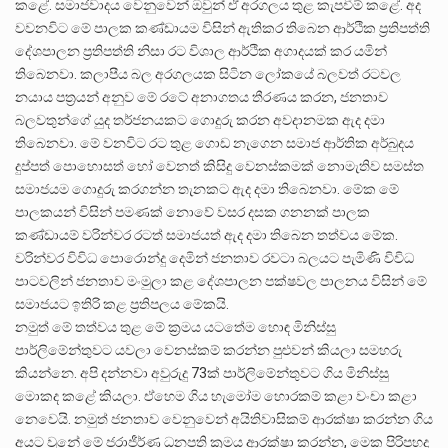
කළේ. සමාජවාදය වෙනුවෙන් ඔවුන් ඒ අරගලය තුළ කැපවීම් කළේ. අද
වවනවිට මේ පාලක කණ්ඩායම විසින් ඇතිකර තිබෙන ආර්ථික ප්‍රතිපත්ති
දේශපාලන ප්‍රති‍පත්ති නිසා රට විශාල ආර්ථික අගාදයක් කර යමින්
‍තිබෙනවා. කලාපීය බල අරගලයක සිටින ලෝකයේ බලවත් රටවල
නයාය පත්‍රයන් අනුව මේ රටේ අනාගතය තීරණය කරන, ජනතාව
බලවතුන්ගේ යුද තර්ජනයකට ගොදුරු කරන අවදානමක ඇද දමා
තිබෙනවා. මේ වනවිට රට තුළ ගොඩ නැගෙන සමාජ ආර්තික අර්බුදය
දුප්පත් පොහොසත් හෝ වෙනත් කිසිදු වෙනස්කමක් නොමැතිව සමස්ත
සමාජයම ගොදුරු කරගන්න තැනකට ඇද දමා තිබෙනවා. මේක මේ
පාලකයන් විසින් පමණක් නොවේ වසර දසක ගනනක් පාලක
කණ්ඩායම් වරින්වර රටත් සමාජයත් ඇද දමා තිබෙන තත්වය මේක.
වරින්වර විවිධ පොරොන්දු දෙමින් ජනතාව රවටා බලයට පැමිණි විවිධ
පාටවලින් ජනතාව මංමුලා කළ දේශපාලන පක්ෂවල පාලනය විසින් මේ
සමාජයට ඉතිරි කළ ප්‍රතිපලය මේකයි.
නමුත් මේ තත්වය තුළ මේ ක්‍රමය යටතේම හොඳ මිනිස්සු
පාර්ලිමේන්තුවට යවලා වෙනස්කම් කරන්න පුළුවන් කියලා සමහරු
කියන්නෙ. අපි දන්නවා අවුරුදු 73ක් පාර්ලිමේන්තුවට ගිය මිනිස්සු
මොකද කළේ කියලා. ඒහෙම ගිය හැමෝම හොරකම් කළා වංචා කළා
නෙවෙයි. නමුත් ජනතාව වෙනුවෙන් අයිතිවාසිකම් ආරක්ෂා කරන්න ගිය
අයට වුනේ මේ ජරාජීර්ණ ධනපති ක්‍රමය ආරක්ෂා කරන්න, මෙක පිරිපහදු