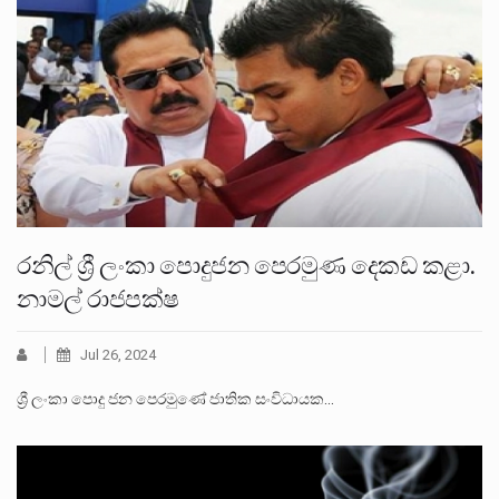
රනිල් ශ්‍රී ලංකා පොදුජන පෙරමුණ දෙකඩ කළා.
නාමල් රාජපක්ෂ
Jul 26, 2024
ශ්‍රී ලංකා පොදු ජන පෙරමුණේ ජාතික සංවිධායක…