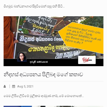
මීගමුව බන්ධනාගාර සිදුවීමෙන් පසු එහි සිටි…
නිදහස් අධ්‍යපනය පිලිබඳ මගේ කතාව
Aug 5, 2021
මෙම ලිපිය ලිවීමේ මුලිකම අරමුණ නම්, මේ මොහොතේ…