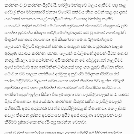
කරන්න වැඩ කරන්න සිදුවීමයි. පාර්ලිමේන්තුවේ බලය ඇතිවම එදා කළ
දේවල් නිසා මර්දනකාරී ජනතා විරෝධි තත්වය නිසා සටන් කළ දස දහස්
ගණනක් ඝාතනය කළේ පාර්ලිමේන්තුවේ හොඳ මිනිස්සු නැතිව
නෙවෙයි. නමුත් තවමත් මේ ධනපති ක්‍රමයෙන් ජනතාවට ජයග්‍රහණ ලබා
දෙන්න පුළුවන්ය කියලා පාර්ලිමේන්තුවාදයට යට වූ සමහර අපේ පැරනි
මිතුරන් ජනතාව රවටනවා. අපි කියන්නෙ මේ පාර්ලිමේන්තුවේ
බලයෙන්, මිලිටරි බලයෙන් ජනතාව පෙළන ජනතාව සූරාකන පාලක
අරමුණු පරාජය කරන්න, ජනතා බලයක් පාර්ලිමේන්තුවෙන් පිටත ගොඩ
නගමු කියලා. මේ යෝජනාව අපි කරන්නෙ මේ අර්බුදයෙන් ගැලවීමට
අපේ සමාජයට ඉතා ඉක්මනින් මාර්ගයක් පාදා ගත යුතුව තිබෙන නිසා.
මේ වන විට පාලක පන්තියේ අරමුනු අනුව රට මර්දනකාරීත්වය රජ
කරන මිලිටරිමය බලයක් වෙත ගෙන යමින් තිබෙන බව ඇත්ත. ඒවැනි
පසුබිමක අපට ඉතා ඉක්මනින් ජනතාවගේ මේ විරෝධය සංවිධානය
කරමින් ඔවුන් ඉල්ලා සිටින විස ඳුම් සඳහා වන වැඩපිළිවෙළක් කරා යාමට
සිදුව තිබෙනවා. අප යෝජනා කරන්නෙ විසඳුම් සහිත වැඩපිලිවෙළක්
සහිතවයි. අපට අරමුනක් වගේම වැඩපිලිවෙළක් තිබෙනවා. මේ උද්ගත
වෙලා තියෙන දුෂ්කර අවස්ථාවේ අපිට අපේ අරමුණ වෙනුවෙන් වැඩ
කිරීමට දුෂ්කර කොන්දේසි පසු කරන්න වෙනවා.
හෝ චි මින් සහෝදරයා ප්‍රකාශ කළ අදහස් මෙහිදී අපි සිහිපත් කරන්න