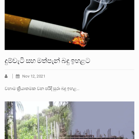
දුම්වැටි සහ මත්පැන් බදු ඉහළට
Nov 12, 2021
වහාම ක්‍රියාතමක වන පරිදි සුරා බදු ඉහළ…