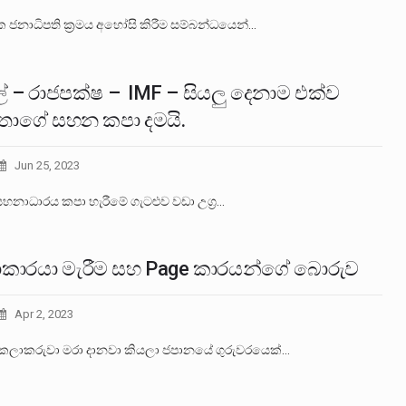
 ජනාධිපති ක‍්‍රමය අහෝසි කිරීම සම්බන්ධයෙන්…
ල් – රාජපක්ෂ – IMF – සියලු දෙනාම එක්ව
්පතාගේ සහන කපා දමයි.
Jun 25, 2023
සහනාධාරය කපා හැරීමේ ගැටළුව වඩා උග්‍ර…
කාරයා මැරීම සහ Page කාරයන්ගේ බොරුව
Apr 2, 2023
කලාකරුවා මරා දානවා කියලා ජපානයේ ගුරුවරයෙක්…