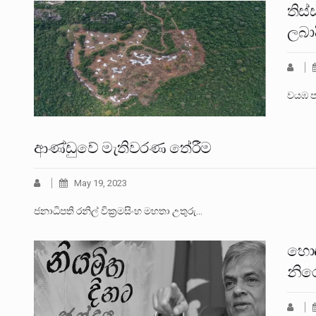
තිස්
ලබාද
වයඹ 
ආණ්ඩුවේ මැතිවරණ තේරීම
May 19, 2023
ජනාධිපති රනිල් වික්‍රමසිංහ මහතා උතුරු…
හොඳ
නිර