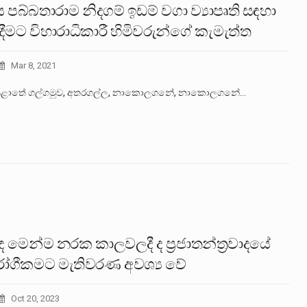
ස පබ්බතාරාම නිදගම් ඉඩම් වගා ව්‍යාපෘති සඳහා
ීමට විහාරාධිකාරී හිමිවරුන්ගේ කැමැත්ත
Mar 8, 2021
පළාතේ ගල්ගමුව, අතරගල්ල, නාකොලගනේ, නාකොලගනේ…
 මෙන්ම නරක කාලවලදී ද ප්‍රජාතන්ත්‍රවාදයේ
ෝගීකමට මැතිවරණ අවශ්‍ය වේ
Oct 20, 2023