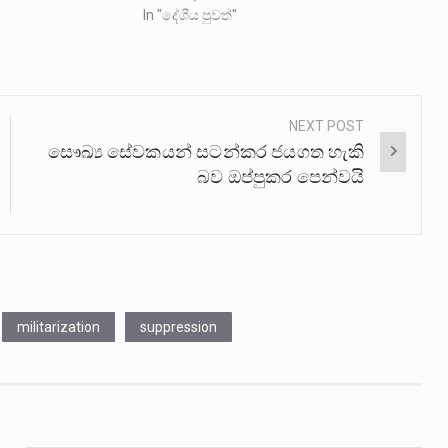
In "දේශීය පුවත්"
NEXT POST
සෞඛ්‍ය සේවකයන් සටන්කර ජයගත හැකි
බව ඔප්පුකර පෙන්වයි
militarization
suppression