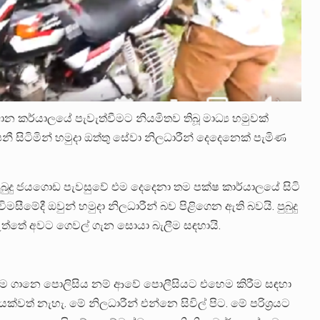
ධාන කර්යාලයේ පැවැත්වීමට නියමිතව තිබූ මාධ්‍ය හමුවක්
 සිටිමින් හමුදා ඔත්තු සේවා නිලධාරීන් දෙදෙනෙක් පැමිණ
පුබුදු ජයගොඩ පැවසුවේ එම දෙදෙනා තම පක්ෂ කාර්යාලයේ සිටි
මසීමේදී ඔවුන් හමුදා නිලධාරීන් බව පිළිගෙන ඇති බවයි. පුබුදු
තේ අවට ගෙවල් ගැන සොයා බැලීම සඳහායි.
ුම ගානෙ පොලිසිය නම් ආවේ පොලීසියට එහෙම කිරීම සඳහා
 නැහැ. මේ නිලධාරීන් එන්නෙ සිවිල් පිට. මේ පරිශ්‍රයට