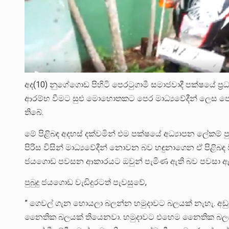
අද(10) නුගේගොඩ පිහිටි පෙරටුගාමී සමාජවාදී පක්ෂයේ ප්‍ර
ආරම්භ වීමට සුළු මොහොතකට පෙර මාධ්‍යවේදීන් ලෙස පෙනී
තිබේ.
මේ පිළිබඳ අදහස් දක්වමින් එම පක්ෂයේ අධ්‍යාපන ලේකම් 
පිරිස විසින් මාධ්‍යවේදීන් නොවන බව හඳුනාගෙන ඒ පිළිබඳ වි
ජයගොඩ පවසන ආකාරයට ඔවුන් පැමිණ ඇති බව පවසා ඇත්
පුබුදු ජයගොඩ වැඩිදුරටත් පැවසුවේ,
” ගෙවල් ගැන හොයලා බලන්න හමුදාවට බලයක් නැහැ. අඩ
නෛතික බලයක් තියෙනවා. හමුදාවට එහෙම නෛතික බලයක්වත්