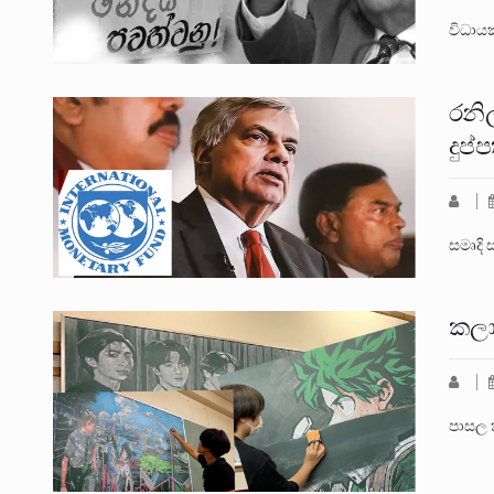
විධායක
රනි
දුප
සමෘදි 
කලා
පාසල 