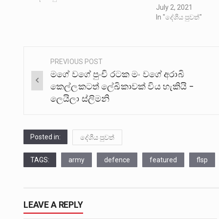
July 2, 2021
In "දේශීය පුවත්"
PREVIOUS POST
Post
මගේ වගේ පුංචි රටක මං වගේ අරාබි
navigation
කෙල්ලකටත් ලේඛිකාවක් විය හැකියි –
ලෙයිලා ස්ලිමනි
Posted in:
දේශීය පුවත්
TAGS:
army
defence
featured
flsp
LEAVE A REPLY