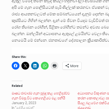
ඇතුල් වීමේදී තමන් කවුද කියලා හඳුන්වා දීලා අවසරයක් ගන
අපි මේ ගැන පොලිසියටත් පැමිණිල්ලක් කරනවා. ඒකෙන් 
රාජ්‍ය ආයතනවලටත් මේක සම්බන්ධයෙන් දැනුම් දෙන්න 
කුස්සියට ගිහින් බලන්න. දැන් මේ ජීවන වියදම වැඩිවීම
රෝග තිබෙන රෝගීන්, පිළිකා රෝගීන්ට තමන්ට අවශ්‍ය බ
බලන්න. ඔන්ලයින් අධ්‍යාපනය ඇතුලේ ළමයින්ට වෙලා තිය
නෙමෙයි මේ එන්නෙ. ජනතාවගේ දේශපාලන ක්‍රියාකාරිත්
Share this:
More
Related
ඖෂධ ජාවාරම ගැන පුබුදු කළ හෙළිදරව්ව
අධ්‍යාපනය විකුණන 
ගැන විමසූ විට කෙහෙළියට මළ පනියි
කරන කොතලාවල පනත
January 2, 2023
සියලු බලවේග එක්විය යු
In "දේශීය පුවත්"
ජයගොඩ