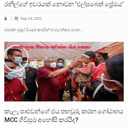
රනිල්ගේ ඉවරයක් නොවන ‘එල්සබෙත් ප්‍රේමය’
Sep 24, 2022
මහජන මුදල් වියදම් කරමින් එංගලන්තය වෙත…
කැලෑ පාළුවන්ගේ ජය තහවුරු කරන ගෝඨාභය
MCC ගිවිසුම අහෝසි කරයිද?