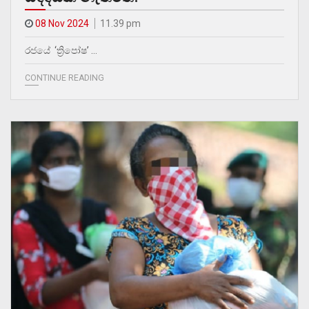
08 Nov 2024
11.39 pm
රජයේ ‘ත්‍රිපෝෂ’ …
CONTINUE READING