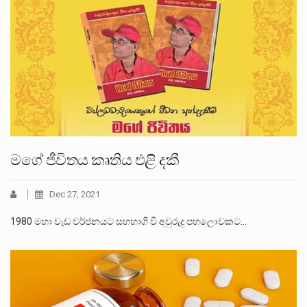
මගේ ජීවිතය කෘතිය එළි දකී
Dec 27, 2021
1980 මහා වැඩ වර්ජනයට සහභාගි වී අවුරුදු පහලොවකට…