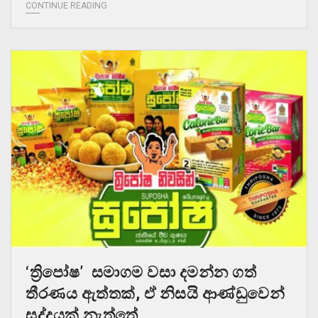
CONTINUE READING
‘ත්‍රිපෝෂ’ සමාගම වසා දමන්න ගත්
තීරණය ඇත්තක්, ඒ නිසයි ආණ්ඩුවෙන්
සද්දයක් නැත්තේ.