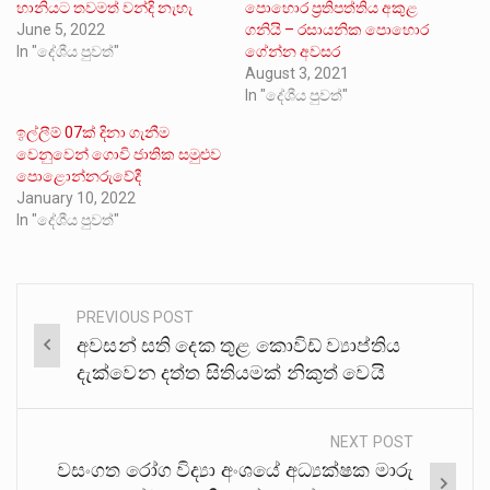
හානියට තවමත් වන්දි නැහැ
පොහොර ප්‍රතිපත්තිය අකුළ
June 5, 2022
ගනියි – රසායනික පොහොර
In "දේශීය පුවත්"
ගේන්න අවසර
August 3, 2021
In "දේශීය පුවත්"
ඉල්ලීම් 07ක් දිනා ගැනීම
වෙනුවෙන් ගොවි ජාතික සමුළුව
පොළොන්නරුවේදී
January 10, 2022
In "දේශීය පුවත්"
PREVIOUS POST
Post
අවසන් සති දෙක තුළ කොවිඩ් ව්‍යාප්තිය
navigation
දැක්වෙන දත්ත සිතියමක් නිකුත් වෙයි
NEXT POST
වසංගත රෝග විද්‍යා අංශයේ අධ්‍යක්ෂක මාරු