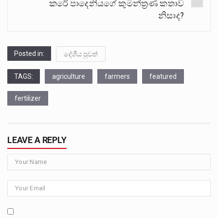
කරේ පාදෙනියගේ කුමන්ත්‍රණ කතාව
නිසාද?
Posted in:
දේශීය පුවත්
TAGS:
agriculture
farmers
featured
fertilizer
LEAVE A REPLY