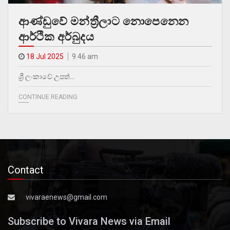
ආණ්ඩුවේ මන්ත්‍රීලාට නොපෙනෙන
ආර්ථික අර්බුදය
18 Jul 2025
9.46 am
ශ්‍රී ලංකාවේ උපත්…
CONTINUE READING
Contact
vivaraenews@gmail.com
Subscribe to Vivara News via Email