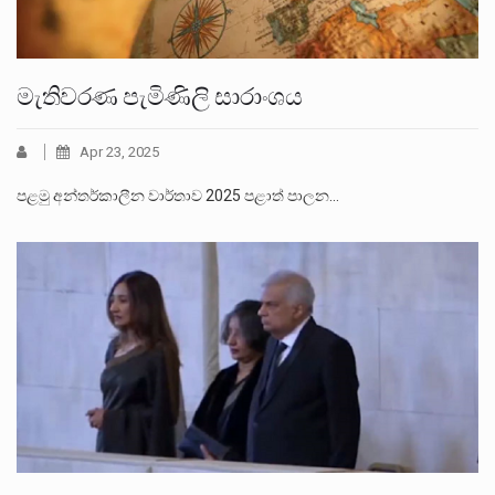
මැතිවරණ පැමිණිලි සාරාංශය
Apr 23, 2025
පළමු අන්තර්කාලීන වාර්තාව 2025 පළාත් පාලන…