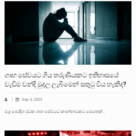
ගෘහ සේවයට ගිය තරුණියකට ඉතිහාසයේ
වැඩිම වන්දි මුදල ලැබීමෙන් සතුටු විය හැකිද?
Sep 5, 2023
මැද පෙරදිග රටක ගෘහ සේවයට කාන්තාවකට මෙතෙක්…