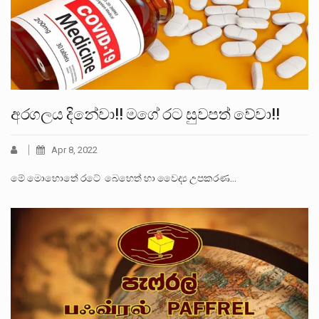
අරගලය දිනේවා!! මගේ රට සුවපත් වේවා!!
Apr 8, 2022
මේ මොහොතේ රටේ ‍ බෙහෙත් හා වෛද්‍ය උපකරණ…