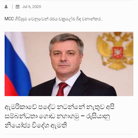
Jul 6, 2020
MCC ගිවිසුම වෙනුවෙන් රජය චක්‍රලේඛ බිඳ වනාන්තර…
ඇමරිකාවේ පදේට නටන්නේ නැතුව අපි
සම්බන්ධතා ගොඩ නගාගමු – රුසියානු
නියෝජ්‍ය විදේශ ඇමති