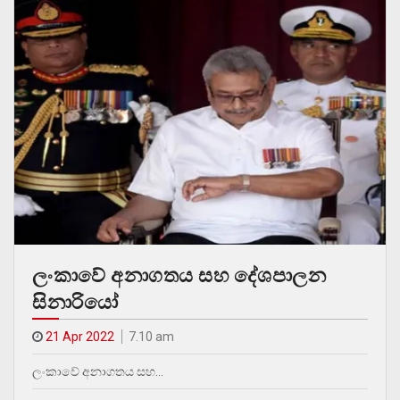
ලංකාවේ අනාගතය සහ දේශපාලන
සිනාරියෝ
21 Apr 2022
7.10 am
ලංකාවේ අනාගතය සහ…