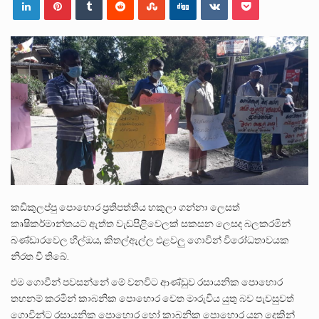
පසුගිය මැයි මස 31 දිනෙන් අවසන් වූ වසර තුළ ලොව පුරා විවිධ තනතුරු නාම වලින්…
මේ, දන්නා හඳුනන ලියන්නකුගේ නන්නාඳුනන අඩවියක සැරිසරා ලද ආස්වාදනීය මොහොතක සිංහාවලෝකනයකි .කෙටි කවියක දිගු බර…
වත්මන් ආණ්ඩුවේ ප්‍රධාන පාර්ශවකරුවා වන ජනතා විමුක්ති පෙරමුණේ කාලයක පටන් තිබුණු ප්‍රධාන සටන් පාඨයක් වූවේ…
කඩිකුලප්පු පොහොර ප්‍රතිපත්තිය හකුලා ගන්නා ලෙසත්
කෘෂිකර්මාන්තයට ඇත්ත වැඩපිළිවෙලක් සකසන ලෙසද බලකරමින්
බණ්ඩාරවෙල හීල්ඔය, කිතල්ඇල්ල එළවලු ගොවින් විරෝධතාවයක
නිරත වී තිබේ.
එම ගොවීන් පවසන්නේ මේ වනවිට ආණ්ඩුව රසායනික පොහොර
තහනම් කරමින් කාබනික පොහොර වෙත මාරුවිය යුතු බව පැවසුවත්
ගොවීන්ට රසායනික පොහොර හෝ කාබනික පොහොර යන දෙකින්