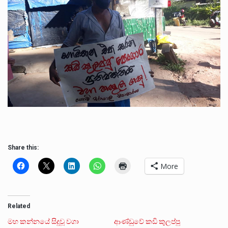
Share this:
More
Related
මහ කන්නයේ සිදුවූ වගා
ආණ්ඩුවේ කඩි කුලප්පු