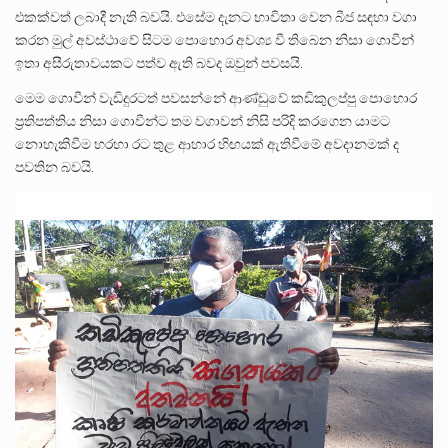
එකක්වත් ලබාදී නැති බවයි. එසේම දැනට භාවිතා වෙන බීජ සඳහා වගා
කරන මුල් අවස්ථාවේ සිටම පොහොර අවශ්‍ය වී තිබෙන නිසා ගොවීන්
ඉතා අසීරුතාවයකට පත්ව ඇති බවද ඔවුන් පවසයි.
මෙම ගොවීන් වැඩිදුරටත් පවසන්නේ ආණ්ඩුවේ කඩිකුලප්පු පොහොර
ප්‍රතිපත්තිය නිසා ගොවීන්ට තම වගාවන් නිසි පරිදි කරගෙන යාමට
නොහැකිවීම හරහා රට තුළ ආහාර හිඟයක් ඇතිවීමේ අවදානමක් ද
පවතින බවයි.