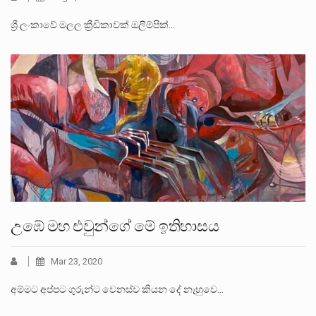
ශ්‍රී ලංකාවේ මලල ක්‍රීඩිකාවක් ඔලිම්පික්…
උඹේ මහ එවුන්ගේ මේ ඉතිහාසය
Mar 23, 2020
අම්මට අප්පට ගුරුන්ට වෙනස්ව කියන දේ නෑහුවෙ…