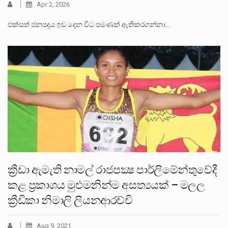
Apr 2, 2026
එක්සත් ජනපදය ඉඩ දෙන විට පමණක් ඇතිකරගන්නා…
ක්‍රීඩා ඇමැති නාමල් රාජපක්‍ෂ පාර්ලිමේන්තුවේදී
කළ ප්‍රකාශය මුළුමනින්ම අසත්‍යයක් – මලල
ක්‍රීඩිකා නිමාලි ලියනආරච්චි
Aug 9, 2021