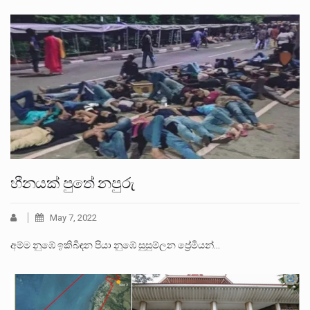
හීනයක් පුතේ නපුරු
May 7, 2022
අම්ම නුඹේ ඉකිබිඳන පියා නුඹේ සුසුම්ලන ප්‍රේමියන්…