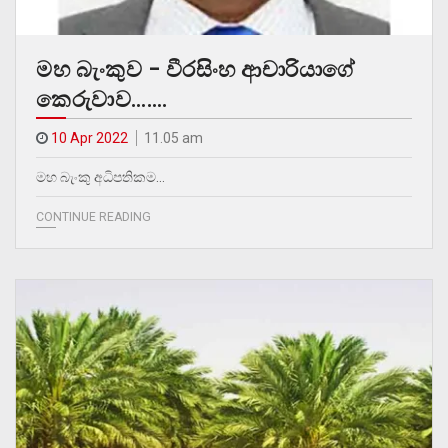
මහ බැංකුව – වීරසිංහ ආචාරියාගේ
කෙරුවාව…….
10 Apr 2022
11.05 am
මහ බැංකු අධිපතිකම…
CONTINUE READING