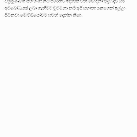
වලිමුණිගේ සහ ගංගානිට එරෙහිව ඉදිරිපත් වන චෝදනා පිළිබඳව යම්
අවබෝධයක් ලබා ගැනීමට වුවමනා නම් අපි සභානායකගෙන් ඉල්ලා
සිටිනවා මේ වීඩියෝවට සවන් දෙන්න කියා.