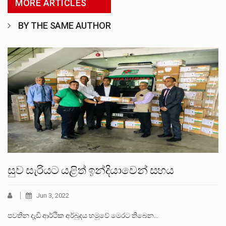
MORE ARTICLES
BY THE SAME AUTHOR
සුව සැරියට යළිත් ඉන්දියාවෙන් සහය
Jun 3, 2022
පවතින දැඩි ආර්ථික අර්බුදය හමුවේ මෙරට තිබෙන…