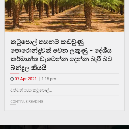
කටුපොල් තහනම කඩවුණු
පොරොන්දුවක් වෙන ලකුණු – දේශීය
කර්මාන්ත වැටෙන්න දෙන්න බැරි බව
බන්දුල කියයි
07 Apr 2021
1.15 pm
වත්මන් රජය කටුපොල්…
CONTINUE READING