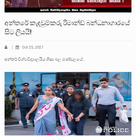
අන්තරේ කැඳවුම්කරු රිමාන්ඩ් බන්ධනාගාරයේ
සිට ලියයි!
Oct 25, 2021
අන්තර් විශ්වවිද්‍යාලයීය ශිෂ්‍ය බල මණ්ඩලයේ…