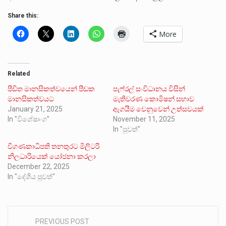
Share this:
More
Related
පීඩිත මානසිකත්වයෙන් පීඩක
පැෆ්රල් සංවිධානය විසින්
මානසිකත්වයට
මැතිවරණ කොමිෂන් සභාව
January 21, 2025
ඇගයීම වෙනුවෙන් උත්සවයක්
In "විශේෂාංග"
November 11, 2025
In "පුවත්"
විගණකාධිපති තනතුරට මිලිටරි
නිලධාරියෙක් යෝජනා කරලා
December 22, 2025
In "දේශීය පුවත්"
PREVIOUS POST