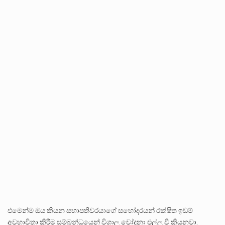
එමෙන්ම ඔය කියන සභාපතිවරයාගේ සහෝදරයන් රක්ෂිත ඉඩම්
අවභාවිතා කිරීම සම්බන්ධයෙන් විශාල චෝදනා එල්ල වී කියනවා.