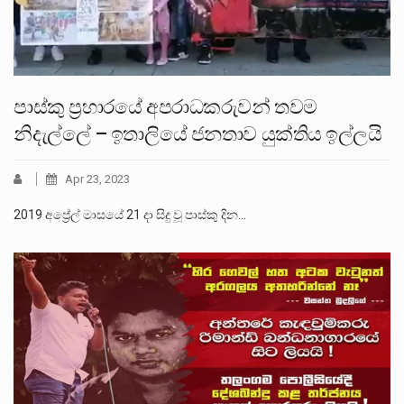
පාස්කු ප්‍රහාරයේ අපරාධකරුවන් තවම
නිදැල්ලේ – ඉතාලියේ ජනතාව යුක්තිය ඉල්ලයි
Apr 23, 2023
2019 අප්‍රේල් මාසයේ 21 දා සිදු වූ පාස්කු දින…