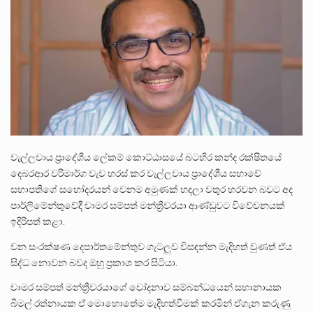
බන්ධනාගාර රැදවියන් 1,021 දෙනෙකු ඉකුත් වසර පහක කාලය තුලදී (2020 ජනවාරි 01 සිට 2025 දෙසැම්බර්…
දිවයින පුරා පිහිටි බන්ධනාගාරවල පවතින දැඩි තදබදය හේතුවෙන් බන්ධනාගාර පද්ධතිය තුළ දැඩි අවදානම් තත්ත්වයක් නිර්මාණය…
නව පරිසර පනත යටතේ ශබ්ද දූෂණය සම්බන්ධයෙන් කටයුතු කිරීමට නව රෙගුලාසි ගෙන ඒමට මධ්‍යම පරිසර…
වැල්ලවාය ප්‍රාදේශීය ලේකම් කොට්ඨාසයේ බටහිර කන්ද රක්ෂිතයේ
දෙබරආර වරිමාර්ග වැව හරස් කර වැල්ලවාය ප්‍රාදේශීය සභාවේ
සභාපතිගේ සහෝදරයන් වෙනම අමුණක් හදලා වතුර හරවන බවට අද
පාර්ලිමේන්තුවේදී චාමර සම්පත් මන්ත්‍රීවරයා ආණ්ඩුවට විවේචනයක්
ඉදිරිපත් කළා.
වන සංරක්ෂණ දෙපාර්තමේන්තුව ගැටලුව විසඳන්න මැදිහත් වුණත් ඒය
සිද්ධ නොවන බවද ඔහු ප්‍රකාශ කර සිටියා.
චාමර සම්පත් මන්ත්‍රීවරයාගේ චෝදනාව සම්බන්ධයෙන් සභානායක
බිමල් රත්නායක ඒ මොහොතේම මැදිහත්වීමක් කරමින් ඒගැන කරුණු