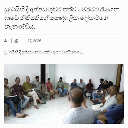
ඩුබායිහි දී අත්අඩංගුවට පත්ව මෙරටට රැගෙන
ආවේ නීතිපතිගේ පෞද්ගලික ලේකම්ගේ
නෑනණ්ඩිය.
Jan 17, 2026
ඩුබායි හි දී අත්අඩංගුවට පත්ව අපරාධ පරීක්ෂණ…