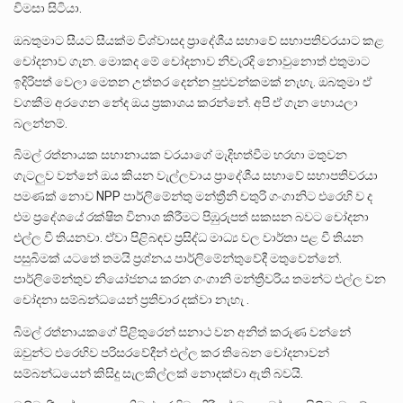
විමසා සිටියා.
ඔබතුමාට සීයට සීයක්ම විශ්වාසද ප්‍රාදේශීය සභාවේ සභාපතිවරයාට කළ
චෝදනාව ගැන. මොකද මේ චෝදනාව නිවැරදි නොවුනොත් එතුමාට
ඉදිරිපත් වෙලා මෙතන උත්තර දෙන්න පුළුවන්කමක් නැහැ. ඔබතුමා ඒ
වගකීම අරගෙන නේද ඔය ප්‍රකාශය කරන්නේ. අපි ඒ ගැන හොයලා
බලන්නම්.
බිමල් රත්නායක සභානායක වරයාගේ මැදිහත්වීම හරහා මතුවන
ගැටලුව වන්නේ ඔය කියන වැල්ලවාය ප්‍රාදේශීය සභාවේ සභාපතිවරයා
පමණක් නොව NPP පාර්ලිමේන්තු මන්ත්‍රීනි චතුරි ගංගානිට එරෙහි ව ද
එම ප්‍රදේශයේ රක්ෂිත විනාශ කිරීමට පිඹුරුපත් සකසන බවට චෝදනා
එල්ල වී තියනවා. ඒවා පිළිබඳව ප්‍රසිද්ධ මාධ්‍ය වල වාර්තා පළ වී තියන
පසුබිමක් යටතේ තමයි ප්‍රශ්නය පාර්ලිමේන්තුවේදී මතුවෙන්නේ.
පාර්ලිමේන්තුව නියෝජනය කරන ගංගානි මන්ත්‍රීවරිය තමන්ට එල්ල වන
චෝදනා සම්බන්ධයෙන් ප්‍රතිචාර දක්වා නැහැ .
බිමල් රත්නායකගේ පිළිතුරෙන් සනාථ වන අනිත් කරුණ වන්නේ
ඔවුන්ට එරෙහිව පරිසරවේදීන් එල්ල කර තිබෙන චෝදනාවන්
සම්බන්ධයෙන් කිසිදු සැලකිල්ලක් නොදක්වා ඇති බවයි.