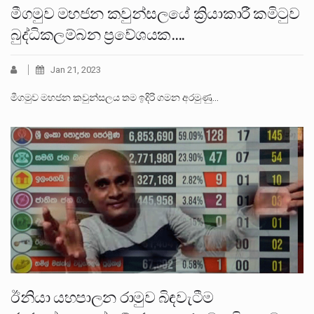
මීගමුව මහජන කවුන්සලයේ ක්‍රියාකාරී කමිටුව
බුද්ධිකලම්බන ප්‍රවේශයක….
Jan 21, 2023
මීගමුව මහජන කවුන්සලය තම ඉදිරි ගමන අරමුණු…
ඊනියා යහපාලන රාමුව බිඳවැටීම