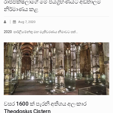
රාජපක්ෂලාගේ මේ ජයග්‍රහණයට අඩිතාලම
නිර්මාණය කළ
Aug 7, 2020
2020 පාර්ලිමේන්තු මහ මැතිවරණය නිමාවට පත්…
වසර 1600 ක් පැරනි අතිශය අලංකාර
Theodosius Cistern