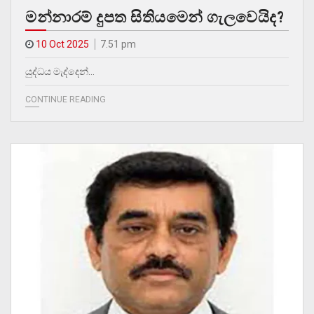
මන්නාරම් දුපත සිතියමෙන් ගැලවෙයිද?
10 Oct 2025
7.51 pm
යුද්ධය මැද්දෙන්…
CONTINUE READING