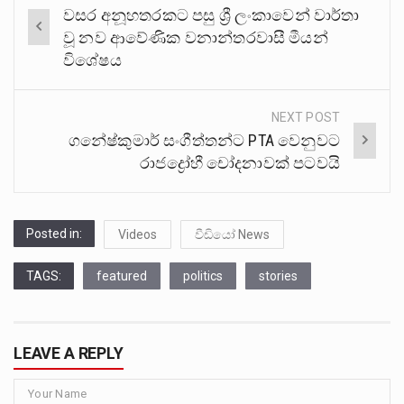
Post
වසර අනූහතරකට පසු ශ්‍රී ලංකාවෙන් වාර්තා
navigation
වූ නව ආවේණික වනාන්තරවාසී මීයන්
විශේෂය
NEXT POST
ගනේෂ්කුමාර් සංගීත්තන්ට PTA වෙනුවට
රාජද්‍රෝහී චෝදනාවක් පටවයි
Posted in:
Videos
වීඩියෝ News
TAGS:
featured
politics
stories
LEAVE A REPLY