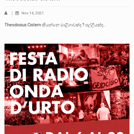
Nov 14, 2021
Theodosius Cistern කියන්නෙ මාළිගාවක්ද ? පල්ලියක්ද…