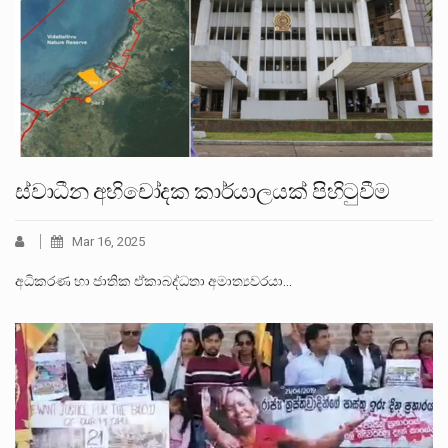
ස්වාධීන අභිචෝදක කාර්යාලයක් පිහිටුවීම
Mar 16, 2025
අධිකරණ හා ජාතික ඒකාබද්ධතා අමාත්‍යවරයා…