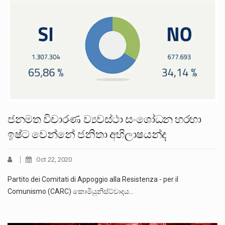
ජනමත විචාරණ ව්‍යවස්ථා සංශෝධන හරහා
ඉෂ්ට වෙන්නේ ජනිතා අභිලාෂයන්ද
Oct 22, 2020
Partito dei Comitati di Appoggio alla Resistenza - per il
Comunismo (CARC) කොමියුනිස්ට්වාදය…