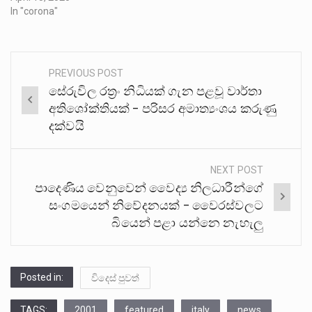
In "corona"
PREVIOUS POST
Post
සේරුවිල රත්‍රං නිධියක් ගැන පළවූ වාර්තා
navigation
අතිශෝක්තියක් – පරිසර අමාත්‍යංශය කරුණු
දක්වයි
NEXT POST
පාදෙණිය වෙනුවෙන් වෛද්‍ය නිලධාරීන්ගේ
සංගමයෙන් නිවේදනයක් – වෛරස්වලට
බියෙන් පළා යන්නෙ නැහැලු
Posted in:
විදෙස් පුවත්
TAGS:
2001
featured
italy
news