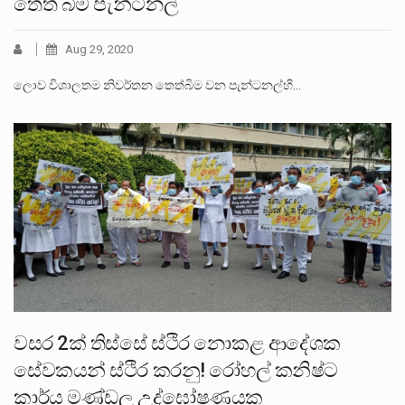
තෙත් බිම පැන්ටනල්
Aug 29, 2020
ලොව විශාලතම නිවර්තන තෙත්බිම වන පැන්ටනල්හි…
වසර 2ක් තිස්සේ ස්ථිර නොකළ ආදේශක
සේවකයන් ස්ථිර කරනු! රෝහල් කනිෂ්ට
කාර්ය මණ්ඩල උද්ඝෝෂණයක