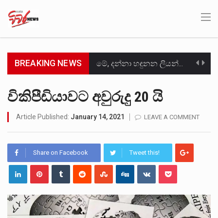
BREAKING NEWS
මේ, දන්නා හඳුනන ලියන්නකුගේ නන්නාඳුනන අඩවියක සැරිසරා ලද ආස්වාදනීය මොහොතක සිංහාවලෝකනයකි .කෙටි කවියක දිගු බර…
වත්මන් ආණ්ඩුවේ ප්‍රධාන පාර්ශවකරුවා වන ජනතා විමුක්ති පෙරමුණේ කාලයක පටන් තිබුණු ප්‍රධාන සටන් පාඨයක් වූවේ…
විකිපීඩියාවට අවුරුදු 20 යි
සංවිධානාත්මක අපරාධකරුවකු වන ලොකු පැටිගේ ප්‍රධාන වෙඩික්කරු බවට සැක කරන ගිං ගඟේ ගිල්වා මරා දමා…
Article Published:
January 14, 2021
LEAVE A COMMENT
උපරිමාධිකරණ විනිශ්චයකාරවරුන්ගේ හා ඉන් පහළ විනිශ්චයකාරවරුන්ගේ විශ්‍රාම වයස දීර්ඝ කිරීම සඳහා සකස් කර ඇති විසිදෙවන…
Share on Facebook
Tweet this!
බන්ධනාගාර රැදවියන් 1,021 දෙනෙකු ඉකුත් වසර පහක කාලය තුලදී (2020 ජනවාරි 01 සිට 2025 දෙසැම්බර්…
මහර බන්ධනාගාරයේ අද ඇතිවූ සිද්ධියෙන් තුවාල ලැබූ බව කියන රැඳවියන් ගණන ඉහළ ගොස් තිබේ. ඒ…
අගෝස්තු මස දෙවන ඉරිදා ලිට් රූම් සූම් සංවාදය පැවැත්වෙන්නේ "කතා කරන මහ වැව" නම් නකතාවක්…