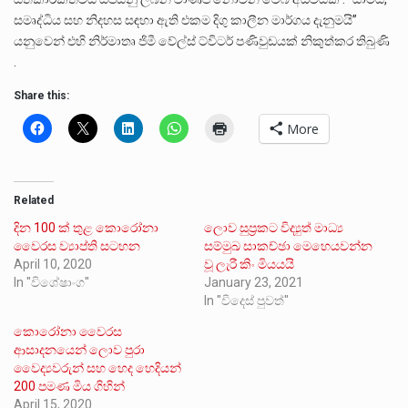
සමෘද්ධිය සහ නිදහස සඳහා ඇති එකම දිගු කාලීන මාර්ගය දැනුමයි”
යනුවෙන් එහි නිර්මාතෘ ජිමී වේල්ස් ට්විටර් පණිවුඩයක් නිකුත්කර තිබුණි
.
Share this:
More
Related
දින 100 ක් තුළ කොරෝනා
ලොව සුප්‍රකට විද්‍යුත් මාධ්‍ය
වෛරස ව්‍යාප්ති සටහන
සම්මුඛ සාකච්ඡා මෙහෙයවන්න
April 10, 2020
වූ ලැරී කිං මියයයි
In "විශේෂාංග"
January 23, 2021
In "විදෙස් පුවත්"
කොරෝනා වෛරස
ආසාදනයෙන් ලොව පුරා
වෛද්‍යවරුන් සහ හෙද හෙදියන්
200 පමණ මිය ගිහින්
April 15, 2020