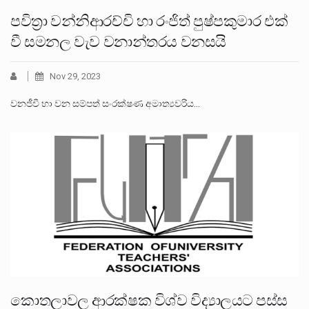
පවිත්‍රා වන්නිආරච්චි හා රංජිත් පුෂ්පකුමාර එක්
වී සමනල වැව වනාන්තරය වනසයි
Nov 29, 2023
වනජීවී හා වන සම්පත් සංරක්ෂණ අමාත්‍යවරිය…
කොතලාවල ආරක්ෂක විශ්ව විද්‍යාලයට පස්ස