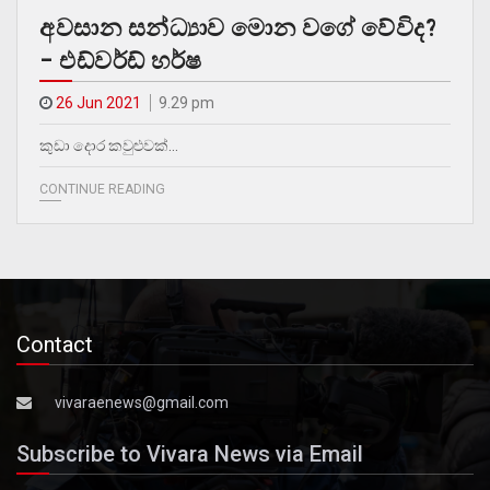
අවසාන සන්ධ්‍යාව මොන වගේ වේවිද?
– එඩ්වර්ඩ් හර්ෂ
26 Jun 2021
9.29 pm
කුඩා දොර කවුළුවක්…
CONTINUE READING
Contact
vivaraenews@gmail.com
Subscribe to Vivara News via Email