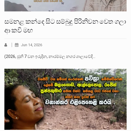
සමනළ කන්දෙ සිට සම්බුදු පිරිනිවන වෙත ගලා
ආ කවි මඟ
Jun 14, 2026
(2026, ජුනි 7 වන ඉරුදින, නාරම්මල නගර ශාලාවේදි…