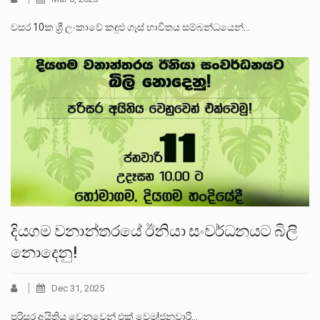
වසර 10ක ශ්‍රී ලංකාවේ කඳුළු ගෑස් භාවිතය සම්බන්ධයෙන්…
දියගම වනාන්තරයේ ඊනියා සංවර්ධනයට බිලි
නොදෙනු!
Dec 31, 2025
පරිසර අයිතිය වෙනුවෙන් එක් වෙමු!ජනවාරි…