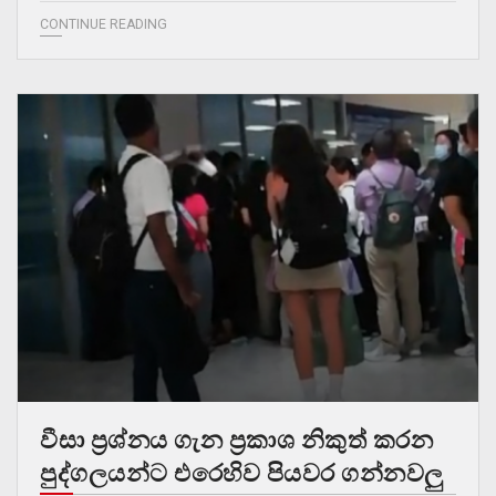
CONTINUE READING
වීසා ප්‍රශ්නය ගැන ප්‍රකාශ නිකුත් කරන
පුද්ගලයන්ට එරෙහිව පියවර ගන්නවලු