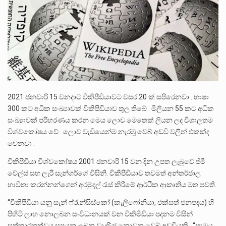
ලාල් කාන්ත ඇමතිවරයා අධිකරණ විනිශ්චයකාරවරුන්ගේ විශ්‍රාම යෑමේ වයස සම්බන්ධයෙන් නිහඬව සිටින ලෙස තමාට දැනුම් දුන්…
2011 වසරේදී දේශපාලන හා මානව හිමිකම් ක්‍රියාකාරීන් වන ලලිත්කුමාර් වීරරාජ් සහ කුගන් මුරුගානන්දන් යාපනයේදී අතුරුදන්…
ගොවියන්ගේ ප්‍රශ්න, ධීවරයන්ගේ ප්‍රශ්න, සෞඛය ප්‍රශ්න, වැටු ප්‍ර්ශ්න, රැකියා විරහිත ප්‍රශ්න මේ සියලු ප්‍රශ්නවලට තනි…
2021 ජනවාරි 15 වනදාට විකිපීඩියාවට වසර 20 ක් සපිරෙනවා . භාෂා
300 කට අධික සංඛ්‍යාවක් විකිපීඩියාව තුල තිබේ . මිලියන 55 කට අධික
සංඛ්‍යාවක් පරිහරණය කරන මෙය ලොව මෙතෙක් ලියන ලද විශාලතම
විශ්වකෝෂය වේ . ලොව වැඩියෙන්ම නැරඹූ වෙබ් අඩවි වලින් එකක්ද
වෙනවා .
විකිපීඩියා විශ්වකෝෂය 2001 ජනවාරි 15 ​​වන දින උපත ලැබුවේ ජිමී
වේල්ස් සහ ලැරී සැන්ගර්ගේ විසිනි. විකිපීඩියාව තවමත් අන්තර්ජාල
භාවිතා කරන්නන්ගෙන් අරමුදල් රැස් කිරීමේ ආර්ථික ආකෘතිය මත පවතී.
“විකිපීඩියා යනු සැන් ෆ්රැන්සිස්කෝ (කැලිෆෝනියා, එක්සත් ජනපදය) හි
පිහිටි ලාභ නොලබන සංවිධානයක් වන විකිමීඩියා පදනම විසින්
සත්කාරකත්වය සපයනු ලබන වාණිජ නොවන වෙබ් අඩවියකි . “සාමය,