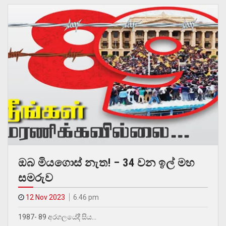
ඔබ මිය‍ගොස් නැත! – 34 වන ඉල් මහ
සමරුව
12 Nov 2023
6.46 pm
1987- 89 අරගලයේදී සිය…