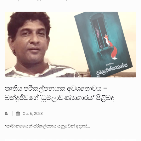
තෘතීය පරිකල්පනයක අවශ්‍යතාවය –
බන්දුජීවගේ ‘ධූමලාවණ්‍යාගාරය’ පිළිබඳ
Oct 6, 2023
•සාමාන්‍යයෙන් පරිකල්පනය යනුවෙන් අදහස්…