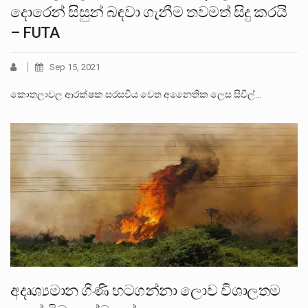
දොරෙන් සිසුන් බඳවා ගැනීම තවමත් සිදු කරයි
– FUTA
Sep 15, 2021
කොතලාවල ආරක්ෂක සරසවිය වෙත අනෛතික ලෙස සිවිල්…
අදෘශ්‍යමාන ගිණි හටගන්නා ලොව විශාලතම