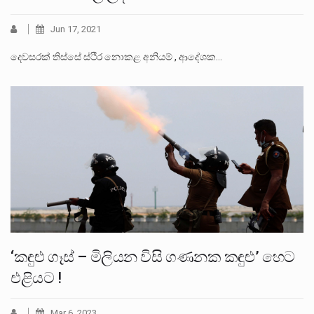
Jun 17, 2021
දෙවසරක් තිස්සේ ස්ථිර නොකළ අනියම් , ආදේශක…
‘කඳුළු ගෑස් – මිලියන විසි ගණනක කඳුළු’ හෙට
එළියට !
Mar 6, 2023