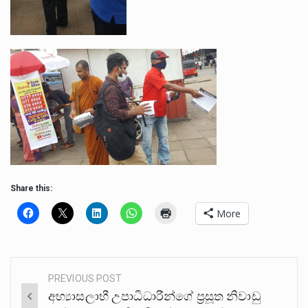
Share this:
More
PREVIOUS POST
Post
අභ්‍යාසලාභී උපාධිධාරීන්ගේ ප්‍රසූත නිවාඩු