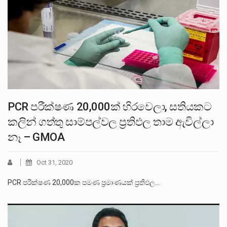
PCR පරීක්ෂණ 20,000ක් හිරවෙලා, සතියකට
කලින් ගත්තු සාම්පල්වල ප්‍රතිඵල තාම ඇවිල්ලා
නෑ – GMOA
Oct 31, 2020
PCR පරීක්ෂණ 20,000ක පමණ ප්‍රමාණයක් ප්‍රතිඵල…