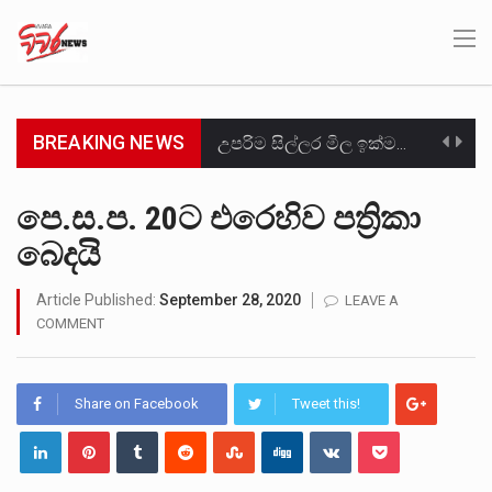
BREAKING NEWS
උපරිම සිල්ලර මිල ඉක්මවා රතු නාඩු සහල් වෙළෙඳපොළට සැපයීමේ චෝදනාවට වැරදිකරු වූ නිව් රත්න සහල්…
2011 වසරේදී දේශපාලන හා මානව හිමිකම් ක්‍රියාකාරීන් වන ලලිත්කුමාර් වීරරාජ් සහ කුගන් මුරුගානන්දන් යාපනයේදී අතුරුදන්…
පෙ.ස.ප. 20ට එරෙහිව පත්‍රිකා
බෙදයි
ගොවියන්ගේ ප්‍රශ්න, ධීවරයන්ගේ ප්‍රශ්න, සෞඛය ප්‍රශ්න, වැටු ප්‍ර්ශ්න, රැකියා විරහිත ප්‍රශ්න මේ සියලු ප්‍රශ්නවලට තනි…
මේ, දන්නා හඳුනන ලියන්නකුගේ නන්නාඳුනන අඩවියක සැරිසරා ලද ආස්වාදනීය මොහොතක සිංහාවලෝකනයකි .කෙටි කවියක දිගු බර…
Article Published:
September 28, 2020
LEAVE A
COMMENT
වත්මන් ආණ්ඩුවේ ප්‍රධාන පාර්ශවකරුවා වන ජනතා විමුක්ති පෙරමුණේ කාලයක පටන් තිබුණු ප්‍රධාන සටන් පාඨයක් වූවේ…
සංවිධානාත්මක අපරාධකරුවකු වන ලොකු පැටිගේ ප්‍රධාන වෙඩික්කරු බවට සැක කරන ගිං ගඟේ ගිල්වා මරා දමා…
Share on Facebook
Tweet this!
උපරිමාධිකරණ විනිශ්චයකාරවරුන්ගේ හා ඉන් පහළ විනිශ්චයකාරවරුන්ගේ විශ්‍රාම වයස දීර්ඝ කිරීම සඳහා සකස් කර ඇති විසිදෙවන…