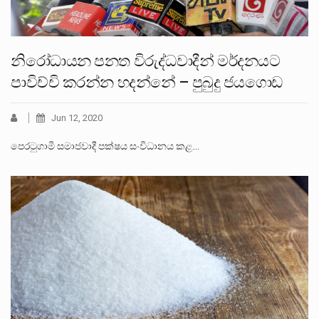
නිරෝධායන පනත විරුද්ධවාදීන් මර්දනයට
පාවිච්චි කරන්න හදන්නේ – පුබුදු ජයගොඩ
Jun 12, 2020
පෙරටුගාමී සමාජවාදී පක්ෂය සංවිධානය කළ…