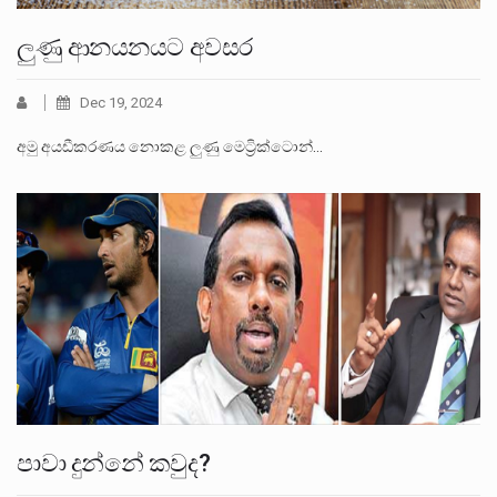
ලුණු ආනයනයට අවසර
Dec 19, 2024
අමු අයඩීකරණය නොකළ ලුණු මෙට්‍රික්ටොන්…
පාවා දුන්නේ කවුද?