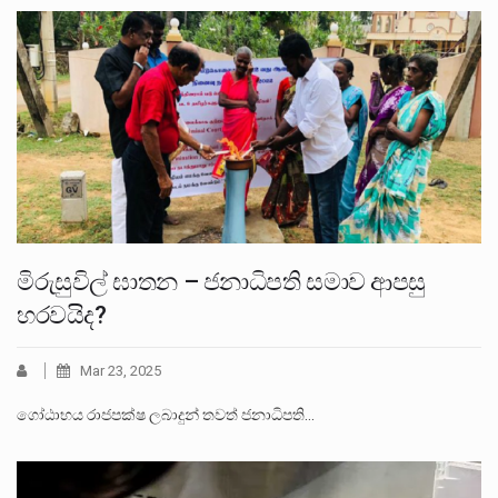
මිරුසුවිල් ඝාතන – ජනාධිපති සමාව ආපසු
හරවයිද?
Mar 23, 2025
ගෝඨාභය රාජපක්ෂ ලබාදුන් තවත් ජනාධිපති…