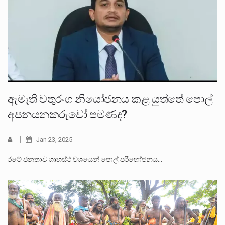
ඇමැති චතුරංග නියෝජනය කළ යුත්තේ පොල්
අපනයනකරුවෝ පමණද?
Jan 23, 2025
රටේ ජනතාව ගෘහස්ථ වශයෙන් පොල් පරිභෝජනය…