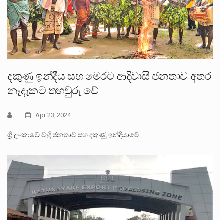
දකුණු ඉන්දීය සහ මෙරට ආදිවාසී ජනතාව අතර
නෑදෑකම තහවුරු වේ
Apr 23, 2024
ශ්‍රී ලංකාවේ වැදි ජනතාව සහ දකුණු ඉන්දියාවේ…