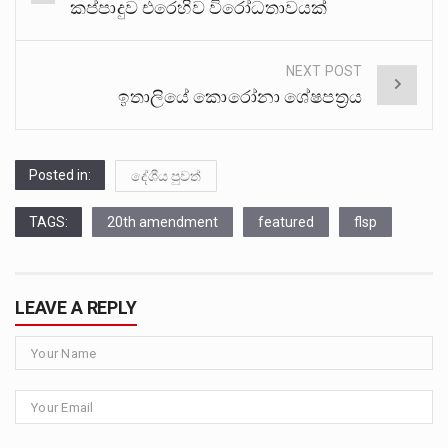
navigation
කප්පාදුව එරෙහිව විරෝධතාවයක්
NEXT POST
ඉතාලියේ කොරෝනා ශේෂපත‍්‍රය
Posted in:
දේශීය පුවත්
TAGS:
20th amendment
featured
flsp
LEAVE A REPLY