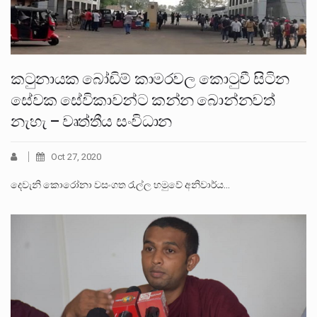
කටුනායක බෝඩිම් කාමරවල කොටුවී සිටින
සේවක සේවිකාවන්ට කන්න බොන්නවත්
නැහැ – වෘත්තීය සංවිධාන
Oct 27, 2020
දෙවැනි කොරෝනා වසංගත රැල්ල හමුවේ අනිවාර්ය…