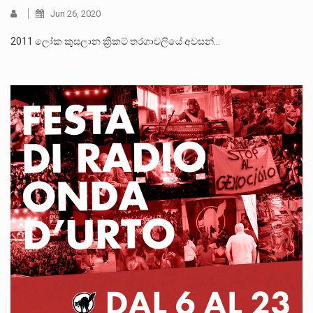
Jun 26, 2020
2011 ලෝක කුසලාන ක්‍රිකට් තරගාවලියේ අවසන්…