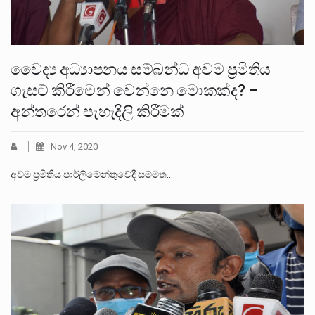
වෛද්‍ය අධ්‍යාපනය සම්බන්ධ අවම ප්‍රමිතිය
ගැසට් කිරීමෙන් වෙන්නෙ මොකක්ද? –
අන්තරෙන් පැහැදිලි කිරීමක්
Nov 4, 2020
අවම ප්‍රමිතිය පාර්ලිමේන්තුවේදී සම්මත…