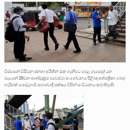
බන්ධනාගාර රැදවියන් 1,021 දෙනෙකු ඉකුත් වසර පහක කාලය තුලදී (2020 ජනවාරි 01 සිට 2025 දෙසැම්බර්…
දිවයින පුරා පිහිටි බන්ධනාගාරවල පවතින දැඩි තදබදය හේතුවෙන් බන්ධනාගාර පද්ධතිය තුළ දැඩි අවදානම් තත්ත්වයක් නිර්මාණය…
නව පරිසර පනත යටතේ ශබ්ද දූෂණය සම්බන්ධයෙන් කටයුතු කිරීමට නව රෙගුලාසි ගෙන ඒමට මධ්‍යම පරිසර…
විස්සෙන් විසිවන ජනතා අයිතීන් රැක ගැනීමට පෙළ ගැසෙමු! යන
මැයෙන් 20වන ආණ්ඩුක්‍රම ව්‍යවස්ථා සංශෝධනය පිළිබඳ අත්පත්‍රිකා බෙදා
හැරීමක් පෙරටුගාමී සමාජවාදී පක්ෂය විසින් සංවිධානය කර තිබුණි.