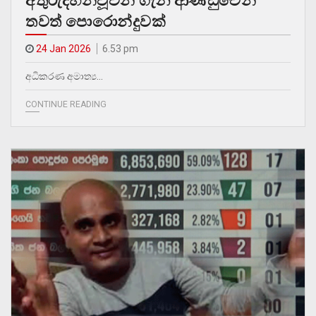
අතුරුදහන්වූවන් ගැන ආණ්ඩුවෙන්
තවත් පොරොන්දුවක්
24 Jan 2026
6.53 pm
අධිකරණ අමාත්‍ය…
CONTINUE READING