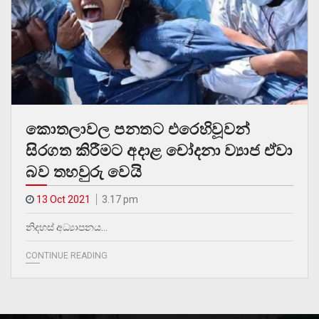
කොතලාවල පනතට එරෙහිවූවන්
සිරගත කිරීමට අදාළ චෝදනා ව්‍යාජ ඒවා
බව තහවුරු වෙයි
13 Oct 2021
3.17 pm
නිදහස් අධ්‍යාපනය…
CONTINUE READING