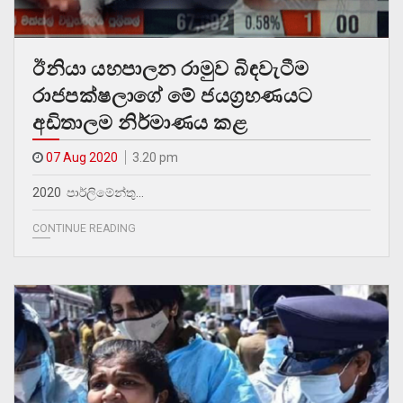
ඊනියා යහපාලන රාමුව බිඳවැටීම
රාජපක්ෂලාගේ මේ ජයග්‍රහණයට
අඩිතාලම නිර්මාණය කළ
07 Aug 2020
3.20 pm
2020 පාර්ලිමේන්තු…
CONTINUE READING