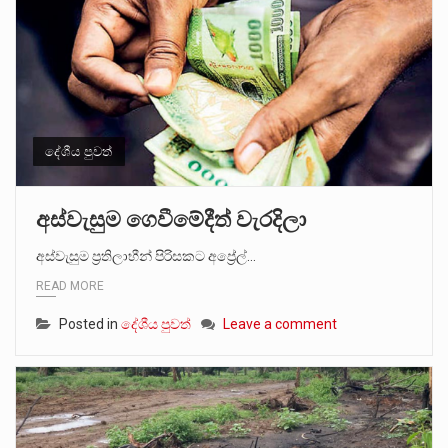
දේශීය පුවත්
අස්වැසුම ගෙවීමේදීත් වැරදිලා
අස්වැසුම ප්‍රතිලාභීන් පිරිසකට අප්‍රේල්…
READ MORE
Posted in
දේශීය පුවත්
Leave a comment