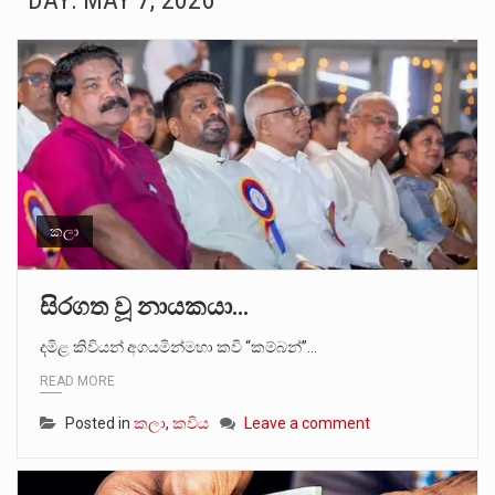
DAY:
MAY 7, 2026
බන්ධනාගාර රැදවියන් 1,021 දෙනෙකු ඉකුත් වසර පහක කාලය තුලදී (2020 ජනවාරි 01 සිට 2025 දෙසැම්බර්…
මහර බන්ධනාගාරයේ අද ඇතිවූ සිද්ධියෙන් තුවාල ලැබූ බව කියන රැඳවියන් ගණන ඉහළ ගොස් තිබේ. ඒ…
අගෝස්තු මස දෙවන ඉරිදා ලිට් රූම් සූම් සංවාදය පැවැත්වෙන්නේ "කතා කරන මහ වැව" නම් නකතාවක්…
ලාල් කාන්ත ඇමතිවරයා අධිකරණ විනිශ්චයකාරවරුන්ගේ විශ්‍රාම යෑමේ වයස සම්බන්ධයෙන් නිහඬව සිටින ලෙස තමාට දැනුම් දුන්…
හිටපු පොලිස්පති පූජිත් ජයසුන්දරට සහ හිටපු ආරක්ෂක අමාත්‍යංශ ලේකම් හේමසිරි ප්‍රනාන්දු විශේෂ ත්‍රිපුද්ගල මහාධිකරණය විසින්…
කලා
පසුගිය මැයි මස 31 දිනෙන් අවසන් වූ වසර තුළ ලොව පුරා විවිධ තනතුරු නාම වලින්…
සිරගත වූ නායකයා…
මේ, දන්නා හඳුනන ලියන්නකුගේ නන්නාඳුනන අඩවියක සැරිසරා ලද ආස්වාදනීය මොහොතක සිංහාවලෝකනයකි .කෙටි කවියක දිගු බර…
දමිළ කිවියන් අගයමින්මහා කවි “කම්බන්”…
READ MORE
වත්මන් ආණ්ඩුවේ ප්‍රධාන පාර්ශවකරුවා වන ජනතා විමුක්ති පෙරමුණේ කාලයක පටන් තිබුණු ප්‍රධාන සටන් පාඨයක් වූවේ…
Posted in
කලා
,
කවිය
Leave a comment