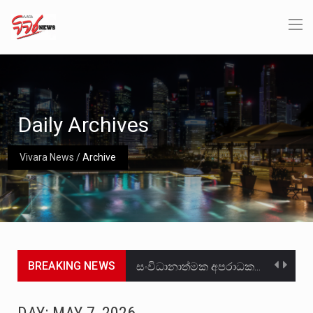
Daily Archives
Vivara News
/
Archive
BREAKING NEWS
සංවිධානාත්මක අපරාධකරුවකු වන ලොකු පැටිගේ ප්‍රධාන වෙඩික්කරු බවට සැක කරන ගිං ගඟේ ගිල්වා මරා දමා…
උපරිමාධිකරණ විනිශ්චයකාරවරුන්ගේ හා ඉන් පහළ විනිශ්චයකාරවරුන්ගේ විශ්‍රාම වයස දීර්ඝ කිරීම සඳහා සකස් කර ඇති විසිදෙවන…