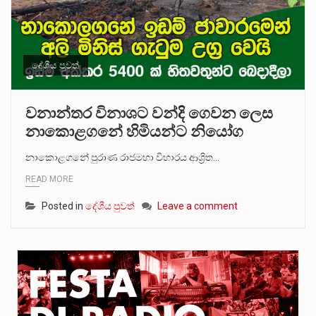
දේශීය පුවත්
වනාන්තර විනාශට වන්දි ගෙවන ලෙස
නාකොළගනේ හිමියන්ට නියෝග
නාකොළගනේ පුරාණ රාජමහා විහාරය ආශ්‍රිත…
READ MORE
Posted in
දේශීය පුවත්
Leave a comment