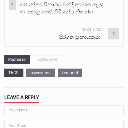
Post
වනාන්තර විනාශට වන්දි ගෙවන ලෙස
navigation
නාකොළගනේ හිමියන්ට නියෝග
NEXT POST
සිරගත වූ නායකයා…
Posted in:
දේශීය පුවත්
TAGS:
aswasuma
featured
LEAVE A REPLY