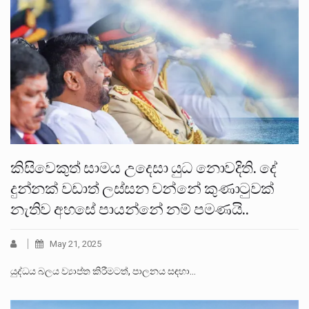
කිසිවෙකුත් සාමය උදෙසා යුධ නොවදිති. දේ
දුන්නක් වඩාත් ලස්සන වන්නේ කුණාටුවක්
නැතිව අහසේ පායන්නේ නම් පමණයි..
May 21, 2025
යුද්ධය බලය ව්‍යාප්ත කිරීමටත්, පාලනය සඳහා…