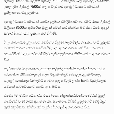
රුපියල් 15000ක් ‍ලෙසත් රුපියල් 5000 අස්වැසුම් මුදල රුපියල් 2500කින්
ඉහළ දමා රුපියල් 7500ක් ‍ලෙස වැඩි කර අප්‍රේල් මාසයට පමණක්
ප්‍රතිලාභ ගෙවනු ලැබී ය.
අප්‍රේල් මාසයට පමණක් ගෙවනු ලබන එම දීමනාව ගෙවීමට රජය රුපියල්
මිලියන 8500ක අතිරේක මුදලක් වෙන් කර තිබෙන බව ජනාධිපති අනුර
කුමාර දිසානායක ප්‍රකාශ කර තිබිණි.
රී ලංකාව ඔස්ට්‍රේලියාවට ගෙවීමට තිබූ ඩොලර් මිලියන 2කට වැඩි මුදලක්
වෙනත් පාර්ශවයකට ගෙවීම පිළිබඳව අනාවරණයෙන් වීමෙන් පසුව
රජය විසින් මුදල් ගෙවීමේදී සිදුව ඇති අක්‍රමිකතා කිහිපයක් ම අනාවරණය
විය.
කැබිනට් මාධ්‍ය ප්‍රකාශක, අමාත්‍ය නලින්ද ජයතිස්ස පසුගිය දිනක මාධ්‍ය
වෙත කියා සිටියේ තැපැල් දෙපාර්තුමේන්තුව ද එලෙස ඇමෙරිකානු
තැපැල් දෙපාර්තුමේන්තුවට ගෙවිය යුතු ඩෙලර් ලක්ෂ 6කට වැඩි මුදලක්
වෙනත් පාර්ශවයකට ගෙවා ඇති බව ය.
එමෙන් ම, මාර්ග අධිකාරිය විසින් කොන්ත්‍රාත්කරුවන්ට දෙවරක් මුදල්
ගෙවීමක් වැනි රාජ්‍ය ආයතන සහ අමාත්‍යංශ විසින් මුදල් ගෙවීමේදී සිදුව
ඇති අක්‍රමිකතා කිහිපයක් පසුගිය දිනවලදී අනාවරණය විය.