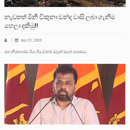
නැවතත් මිනී විකුනා චන්ද වාසි ලබා ගැනීම
හෙලා දකිමු!!
Apr 21, 2020
ඔබ නිරාහාරව මිය ගියේ නම් ඔවුන් ඔබේ මරණය…