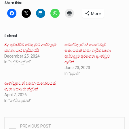
Share this:
More
Related
බදු අඩුකිරීම වෙනුවට අස්වැසුම
සමෘද්ධිලාභීන් ගෙන් වැඩි
සහනාධාර වැඩිකරයි
කොටසක් කපා හැරීම සඳහා
December 25, 2024
අස්වැසුම අරගෙන ආණ්ඩුව
In "දේශීය පුවත්"
ඇවිත්
June 23, 2023
In "පුවත්"
ආණ්ඩුවෙන් සහන පැකේජයක්
ගැන පොරොන්දුවක්
April 7, 2026
In "දේශීය පුවත්"
PREVIOUS POST