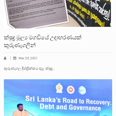
ක්ෂුද්‍ර මූල්‍ය මගඩියේ උදාහරණයක්
කුරුණෑගලින්
Mar 29, 2021
කුරුණෑගල දිස්ත්‍රික්කය තුළ ක්ෂුද්‍ර…