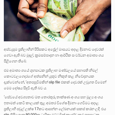
ලාල් කාන්ත ඇමතිවරයා අධිකරණ විනිශ්චයකාරවරුන්ගේ විශ්‍රාම යෑමේ වයස සම්බන්ධයෙන් නිහඬව සිටින ලෙස තමාට දැනුම් දුන්…
2011 වසරේදී දේශපාලන හා මානව හිමිකම් ක්‍රියාකාරීන් වන ලලිත්කුමාර් වීරරාජ් සහ කුගන් මුරුගානන්දන් යාපනයේදී අතුරුදන්…
ගොවියන්ගේ ප්‍රශ්න, ධීවරයන්ගේ ප්‍රශ්න, සෞඛය ප්‍රශ්න, වැටු ප්‍ර්ශ්න, රැකියා විරහිත ප්‍රශ්න මේ සියලු ප්‍රශ්නවලට තනි…
අස්වැසුම ප්‍රතිලාභීන් පිරිසකට අප්‍රේල් මාසයට අදාළ දීමනාව දෙවරක්
ගෙවා ඇති බව මුදල්, ක්‍රමසම්පාදන හා ආර්ථික සංවර්ධන අමාත්‍යංශය
පිළිගෙන තිබේ.
එම අමාත්‍යංශයේ ශුභසාධක ප්‍රතිලාභ මණ්ඩලයේ සභාපති නිමල්
කොටවලගෙදරගේ අත්සනින් යුතුව නිකුත් කළ නිවේදනයක
දැක්වෙන්නේ, ‘අතපසුවීමකින් slip file එකක් දෙවරක් උඩුගත වීමෙන්’
මෙම දෝෂය සිදුවී ඇති බව ය.
‘සේවයේ අවශ්‍යතාව මත තොරතුරු තාක්ෂණ අංශය සහ මූල්‍ය අංශය
ඉතාමත් කෙටි කාලයක් තුළ අමතර විශේෂ දීමනා ගෙවීමට අදාළ
ප්‍රතිලාභී පවුල් ලක්ෂ 17කට ආසන්න ලේඛනයක් සකස් කරන ලදී. එය
slip ලිපිගොනු 90,000ක ධාරිතා මට්ටමින් කාණ්ඩ කර ශුභසාධක