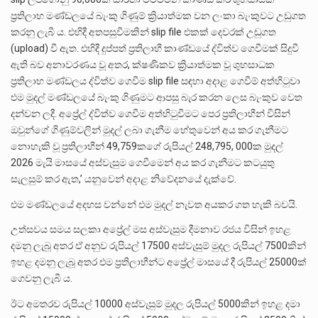
ප්‍රතිලාභ මණ්ඩලයේ බැංකු ගිණුම් ක්‍රියාත්මක වන ලංකා බැංකුවට උඩුගත
කරනු ලැබී ය. එහිදී අතපසුවීමකින් slip file එකක් දෙවරක් උඩුගත
(upload) වී ඇත. එහිදී දුප්පත් ප්‍රතිලාභී කාණ්ඩයේ ද්විත්ව ගෙවීමක් සිදුවී
ඇති බව අනාවරණය වූ අතර, ක්ෂණිකව ක්‍රියාත්මක වූ ශුභසාධක
ප්‍රතිලාභ මණ්ඩලය ද්විත්ව ගෙවීම slip file සඳහා අදාළ ගෙවීම් අත්හිටුවා
එම මුදල් මණ්ඩලයේ බැංකු ගිණුමට ආපසු බැර කරන ලෙස බැංකුව වෙත
දන්වන ලදී. අප්‍රේල් ද්විත්ව ගෙවීම අත්හිටුවීමට පෙර ප්‍රතිලාභීන් විසින්
ඔවුන්ගේ ගිණුම්වලින් මුදල් ලබා ගැනීම හේතුවෙන් අය කර ගැනීමට
නොහැකි වූ ප්‍රතිලාභීන් 49,759කගේ රුපියල් 248,795, 000ක මුදල්
2026 මැයි මාසයේ අස්වැසුම ගෙවීමෙන් අය කර ගැනීමට කටයුතු
සැලසුම් කර ඇත,’ යනුවෙන් අදාළ නිවේදනයේ දැක්වේ.
එම මණ්ඩලයේ අදහස වන්නේ එම මුදල් නැවත අයකර ගත හැකි බවයි.
උත්සවය සමය සලකා අප්‍රේල් මස අස්වැසුම දීමනාව රජය විසින් ඉහළ
දමනු ලැබූ අතර ඒ අනුව රුපියල් 17500 අස්වැසුම් මුදල රුපියල් 7500කින්
ඉහළ දමනු ලැබූ අතර එම ප්‍රතිලාභීන්ට අප්‍රේල් මාසයේ දී රුපියල් 25000ක්
ගෙවනු ලැබී ය.
ඊට අමතරව රුපියල් 10000 අස්වැසුම් මුදල රුපියල් 5000කින් ඉහළ දමා