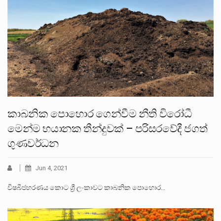
කාබනික පොහොර ගෙන්වීම නීති විරෝධී
මෙන්ම භයානක තීන්දුවක් – පරිසරවේදී ජගත්
ගුණවර්ධන
Jun 4, 2021
විෂබීජහරණය කොට ශ්‍රී ලංකාවට කාබනික පොහොර…