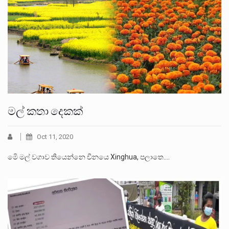
මල් කතා දෙකක්
Oct 11, 2020
මෙි මල් වගාව තියෙන්නෙ චීනයෙ Xinghua, පලාතෙ.…