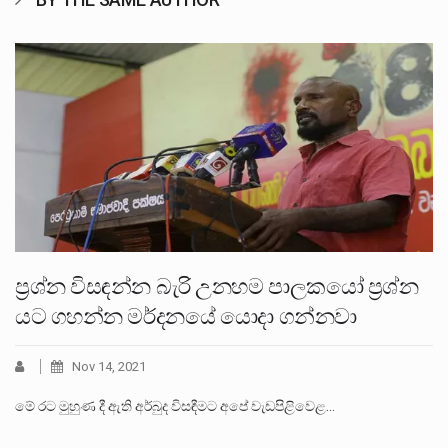
ප්‍රශ්න විසඳන්න බැරි උනහම පාලකයෝ ප්‍රශ්න
යට ගහන්න මර්දනයේ යොදා ගන්නවා
Nov 14, 2021
මේ රට මුහුණ දී ඇති අර්බුද විසඳීමට අපේ වැඩපිළිවෙළ…