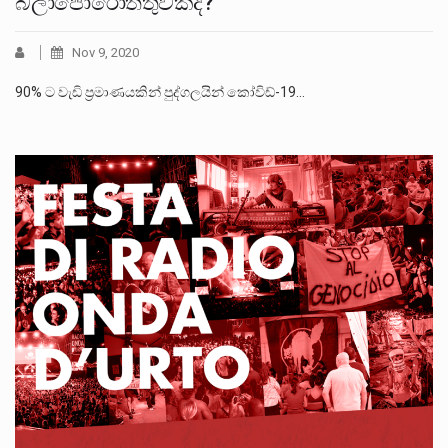
බලාපොරොත්තුවක්ද?
Nov 9, 2020
90% ට වැඩි ප්‍රමාණයකින් පුද්ගලයින් කෝවිඩ්-19…