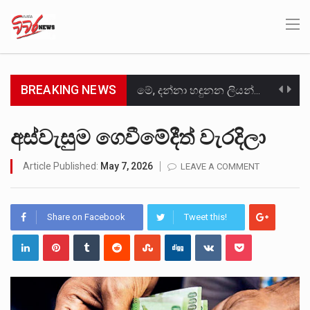
BREAKING NEWS
මේ, දන්නා හඳුනන ලියන්නකුගේ නන්නාඳුනන අඩවියක සැරිසරා ලද ආස්වාදනීය මොහොතක සිංහාවලෝකනයකි .කෙටි කවියක දිගු බර…
වත්මන් ආණ්ඩුවේ ප්‍රධාන පාර්ශවකරුවා වන ජනතා විමුක්ති පෙරමුණේ කාලයක පටන් තිබුණු ප්‍රධාන සටන් පාඨයක් වූවේ…
අස්වැසුම ගෙවීමේදීත් වැරදිලා
සංවිධානාත්මක අපරාධකරුවකු වන ලොකු පැටිගේ ප්‍රධාන වෙඩික්කරු බවට සැක කරන ගිං ගඟේ ගිල්වා මරා දමා…
Article Published:
May 7, 2026
LEAVE A COMMENT
උපරිමාධිකරණ විනිශ්චයකාරවරුන්ගේ හා ඉන් පහළ විනිශ්චයකාරවරුන්ගේ විශ්‍රාම වයස දීර්ඝ කිරීම සඳහා සකස් කර ඇති විසිදෙවන…
Share on Facebook
Tweet this!
බන්ධනාගාර රැදවියන් 1,021 දෙනෙකු ඉකුත් වසර පහක කාලය තුලදී (2020 ජනවාරි 01 සිට 2025 දෙසැම්බර්…
මහර බන්ධනාගාරයේ අද ඇතිවූ සිද්ධියෙන් තුවාල ලැබූ බව කියන රැඳවියන් ගණන ඉහළ ගොස් තිබේ. ඒ…
අගෝස්තු මස දෙවන ඉරිදා ලිට් රූම් සූම් සංවාදය පැවැත්වෙන්නේ "කතා කරන මහ වැව" නම් නකතාවක්…