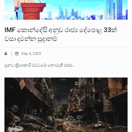
IMF කොන්දේසි අනුව රාජ්‍ය දේපොළ 33ක්
වසා දමන්න සූදානම්
Sep 4, 2025
දැනට ක්‍රියාකාරී මට්ටමේ නොමැති රාජ්‍ය…