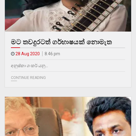
මට තවදුරටත් ගර්භාෂයක් නොමැත
28 Aug 2020
8.46 pm
අනුෂ්කා ශංකර් යනු…
CONTINUE READING