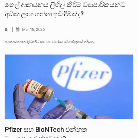
තෙල් ආනයනය ලිහිල් කිරීම ව්‍යාපාරිකයන්ට
අධික ලාභ ගන්න ඉඩ දීමක්ද?
Mar 18, 2026
අපනයනකරුවන්ට සහ සංචාරක ක්ෂේත්‍රයේ නියුතු…
Pfizer සහ BioNTech එන්නත