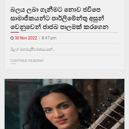
බලය ලබා ගැනීමට නොව ජවිපෙ
සාමාජිකයන්ට පාර්ලිමේන්තු අසුන්
වෙනුවෙන් ජාජබ පාලමක් කරගෙන
30 Nov 2022
8.47 pm
ඊළග මහමැතිවරණයෙන්…
CONTINUE READING