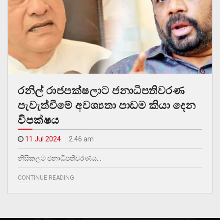
රනිල් රාජපක්ෂලාට ජනාධිපතිවරණ
පැවැත්වීමේ අවශ්‍යතා පාඩම කියා දෙන
විපක්ෂය
11 Jul 2024
2.46 am
නිසිකලට ජනාධිපතිවරණය…
CONTINUE READING