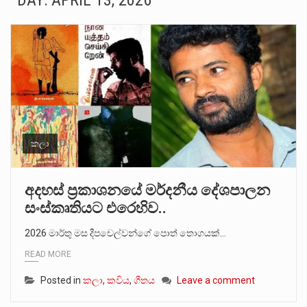
DAY:
APRIL 13, 2026
බන්ධනාගාර රැදවියන් 1,021 දෙනෙකු ඉකුත් වසර පහක කාලය තුලදී (2020 ජනවාරි 01 සිට 2025 දෙසැම්බර්…
මහර බන්ධනාගාරයේ අද ඇතිවූ සිද්ධියෙන් තුවාල ලැබූ බව කියන රැඳවියන් ගණන ඉහළ ගොස් තිබේ. ඒ…
අගෝස්තු මස දෙවන ඉරිදා ලිට් රූම් සූම් සංවාදය පැවැත්වෙන්නේ "කතා කරන මහ වැව" නම් නකතාවක්…
ලාල් කාන්ත ඇමතිවරයා අධිකරණ විනිශ්චයකාරවරුන්ගේ විශ්‍රාම යෑමේ වයස සම්බන්ධයෙන් නිහඬව සිටින ලෙස තමාට දැනුම් දුන්…
හිටපු පොලිස්පති පූජිත් ජයසුන්දරට සහ හිටපු ආරක්ෂක අමාත්‍යංශ ලේකම් හේමසිරි ප්‍රනාන්දු විශේෂ ත්‍රිපුද්ගල මහාධිකරණය විසින්…
කලා
පසුගිය මැයි මස 31 දිනෙන් අවසන් වූ වසර තුළ ලොව පුරා විවිධ තනතුරු නාම වලින්…
අදහස් ප්‍රකාශනයේ මර්දනීය දේශපාලන
සංස්කෘතියට එරෙහිව..
මේ, දන්නා හඳුනන ලියන්නකුගේ නන්නාඳුනන අඩවියක සැරිසරා ලද ආස්වාදනීය මොහොතක සිංහාවලෝකනයකි .කෙටි කවියක දිගු බර…
2026 මාර්තු මස දීපචෙල්වන්ගේ පොත් තොගයක්…
වත්මන් ආණ්ඩුවේ ප්‍රධාන පාර්ශවකරුවා වන ජනතා විමුක්ති පෙරමුණේ කාලයක පටන් තිබුණු ප්‍රධාන සටන් පාඨයක් වූවේ…
READ MORE
Posted in
කලා
,
කවිය
,
ගීතය
Leave a comment