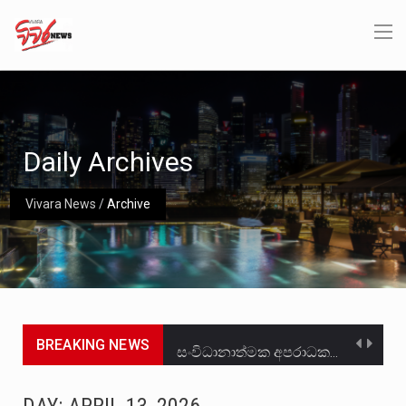
Daily Archives
Vivara News
/
Archive
BREAKING NEWS
සංවිධානාත්මක අපරාධකරුවකු වන ලොකු පැටිගේ ප්‍රධාන වෙඩික්කරු බවට සැක කරන ගිං ගඟේ ගිල්වා මරා දමා…
උපරිමාධිකරණ විනිශ්චයකාරවරුන්ගේ හා ඉන් පහළ විනිශ්චයකාරවරුන්ගේ විශ්‍රාම වයස දීර්ඝ කිරීම සඳහා සකස් කර ඇති විසිදෙවන…