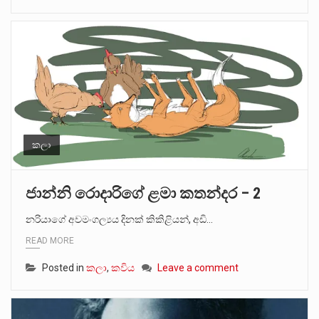
කලා
ජාන්නි රොදාරිගේ ළමා කතන්දර – 2
නරියාගේ අවමංගල්‍යය දිනක් කිකිළියන්, අඩි…
READ MORE
Posted in
කලා
,
කවිය
Leave a comment