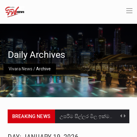
Daily Archives
Vivara News
/
Archive
BREAKING NEWS
උපරිම සිල්ලර මිල ඉක්මවා රතු නාඩු සහල් වෙළෙඳපොළට සැපයීමේ චෝදනාවට වැරදිකරු වූ නිව් රත්න සහල්…
2011 වසරේදී දේශපාලන හා මානව හිමිකම් ක්‍රියාකාරීන් වන ලලිත්කුමාර් වීරරාජ් සහ කුගන් මුරුගානන්දන් යාපනයේදී අතුරුදන්…