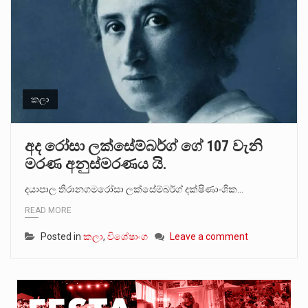
කලා
අද රෝසා ලක්සේම්බර්ග් ගේ 107 වැනි
මරණ අනුස්මරණය යි.
දයාපාල තිරානගමරෝසා ලක්සේම්බර්ග් දක්ෂිණාංශික…
READ MORE
Posted in
කලා
,
විශේෂාංග
Leave a comment