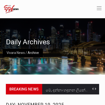
Daily Archives
Vivara News
/
Archive
BREAKING NEWS
මේ, දන්නා හඳුනන ලියන්නකුගේ නන්නාඳුනන අඩවියක සැරිසරා ලද ආස්වාදනීය මොහොතක සිංහාවලෝකනයකි .කෙටි කවියක දිගු බර…
වත්මන් ආණ්ඩුවේ ප්‍රධාන පාර්ශවකරුවා වන ජනතා විමුක්ති පෙරමුණේ කාලයක පටන් තිබුණු ප්‍රධාන සටන් පාඨයක් වූවේ…