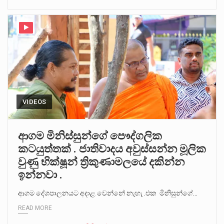
VIDEOS
ආගම මිනිස්සුන්ගේ පෞද්ගලික
කටයුත්තක් . ජාතිවාදය අවුස්සන්න මූලික
වුණු භික්ෂූන් ත්‍රිකුණාමලයේ දකින්න
ඉන්නවා .
ආගම දේශපාලනයට අදාළ වෙන්නේ නැහැ .එක මිනිසුන්ගේ…
READ MORE