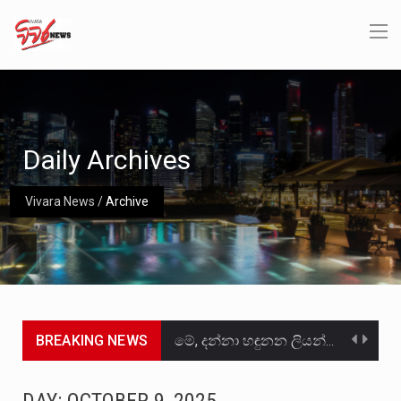
Daily Archives
Vivara News
/
Archive
BREAKING NEWS
මේ, දන්නා හඳුනන ලියන්නකුගේ නන්නාඳුනන අඩවියක සැරිසරා ලද ආස්වාදනීය මොහොතක සිංහාවලෝකනයකි .කෙටි කවියක දිගු බර…
වත්මන් ආණ්ඩුවේ ප්‍රධාන පාර්ශවකරුවා වන ජනතා විමුක්ති පෙරමුණේ කාලයක පටන් තිබුණු ප්‍රධාන සටන් පාඨයක් වූවේ…