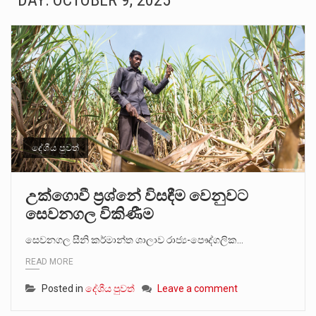
DAY:
OCTOBER 9, 2025
සංවිධානාත්මක අපරාධකරුවකු වන ලොකු පැටිගේ ප්‍රධාන වෙඩික්කරු බවට සැක කරන ගිං ගඟේ ගිල්වා මරා දමා…
උපරිමාධිකරණ විනිශ්චයකාරවරුන්ගේ හා ඉන් පහළ විනිශ්චයකාරවරුන්ගේ විශ්‍රාම වයස දීර්ඝ කිරීම සඳහා සකස් කර ඇති විසිදෙවන…
බන්ධනාගාර රැදවියන් 1,021 දෙනෙකු ඉකුත් වසර පහක කාලය තුලදී (2020 ජනවාරි 01 සිට 2025 දෙසැම්බර්…
මහර බන්ධනාගාරයේ අද ඇතිවූ සිද්ධියෙන් තුවාල ලැබූ බව කියන රැඳවියන් ගණන ඉහළ ගොස් තිබේ. ඒ…
අගෝස්තු මස දෙවන ඉරිදා ලිට් රූම් සූම් සංවාදය පැවැත්වෙන්නේ "කතා කරන මහ වැව" නම් නකතාවක්…
දේශීය පුවත්
ලාල් කාන්ත ඇමතිවරයා අධිකරණ විනිශ්චයකාරවරුන්ගේ විශ්‍රාම යෑමේ වයස සම්බන්ධයෙන් නිහඬව සිටින ලෙස තමාට දැනුම් දුන්…
උක්ගොවී ප්‍රශ්නේ විසඳීම වෙනුවට
සෙවනගල විකිණීම
2011 වසරේදී දේශපාලන හා මානව හිමිකම් ක්‍රියාකාරීන් වන ලලිත්කුමාර් වීරරාජ් සහ කුගන් මුරුගානන්දන් යාපනයේදී අතුරුදන්…
සෙවනගල සීනි කර්මාන්ත ශාලාව රාජ්‍ය-පෞද්ගලික…
ගොවියන්ගේ ප්‍රශ්න, ධීවරයන්ගේ ප්‍රශ්න, සෞඛය ප්‍රශ්න, වැටු ප්‍ර්ශ්න, රැකියා විරහිත ප්‍රශ්න මේ සියලු ප්‍රශ්නවලට තනි…
READ MORE
Posted in
දේශීය පුවත්
Leave a comment