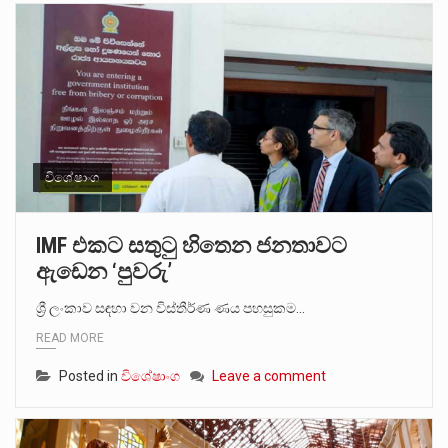
විශේෂාංග
IMF එකට සතුටු හිතෙන ජනතාවට
ඇඩෙන ‘පුවරු’
ශ්‍රී ලංකාව සඳහා වන විස්තීර්ණ ණය පහසුකම…
READ MORE
Posted in
විශේෂාංග
Leave a comment