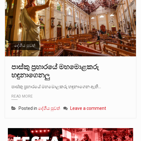
දේශීය පුවත්
පාස්කු ප්‍රහාරයේ මහමොළකරු
හඳුනාගෙනලු
පාස්කු ප්‍රහාරයේ මහමොළකරු හඳුනාගෙන ඇති…
READ MORE
Posted in
දේශීය පුවත්
Leave a comment