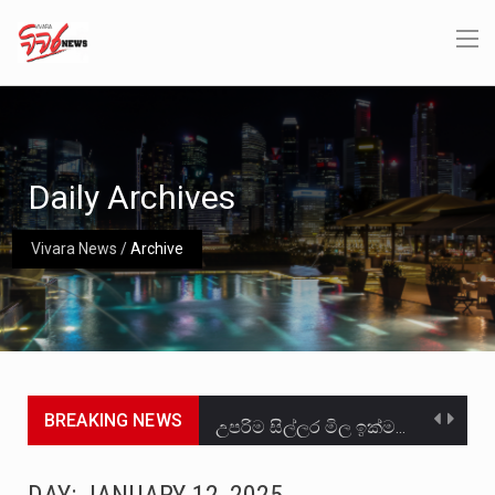
Daily Archives
Vivara News
/
Archive
BREAKING NEWS
උපරිම සිල්ලර මිල ඉක්මවා රතු නාඩු සහල් වෙළෙඳපොළට සැපයීමේ චෝදනාවට වැරදිකරු වූ නිව් රත්න සහල්…
2011 වසරේදී දේශපාලන හා මානව හිමිකම් ක්‍රියාකාරීන් වන ලලිත්කුමාර් වීරරාජ් සහ කුගන් මුරුගානන්දන් යාපනයේදී අතුරුදන්…