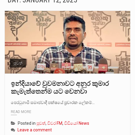
DAY:
JANUARY 12, 2025
ගොවියන්ගේ ප්‍රශ්න, ධීවරයන්ගේ ප්‍රශ්න, සෞඛය ප්‍රශ්න, වැටු ප්‍ර්ශ්න, රැකියා විරහිත ප්‍රශ්න මේ සියලු ප්‍රශ්නවලට තනි…
මේ, දන්නා හඳුනන ලියන්නකුගේ නන්නාඳුනන අඩවියක සැරිසරා ලද ආස්වාදනීය මොහොතක සිංහාවලෝකනයකි .කෙටි කවියක දිගු බර…
වත්මන් ආණ්ඩුවේ ප්‍රධාන පාර්ශවකරුවා වන ජනතා විමුක්ති පෙරමුණේ කාලයක පටන් තිබුණු ප්‍රධාන සටන් පාඨයක් වූවේ…
සංවිධානාත්මක අපරාධකරුවකු වන ලොකු පැටිගේ ප්‍රධාන වෙඩික්කරු බවට සැක කරන ගිං ගඟේ ගිල්වා මරා දමා…
උපරිමාධිකරණ විනිශ්චයකාරවරුන්ගේ හා ඉන් පහළ විනිශ්චයකාරවරුන්ගේ විශ්‍රාම වයස දීර්ඝ කිරීම සඳහා සකස් කර ඇති විසිදෙවන…
පුවත්
බන්ධනාගාර රැදවියන් 1,021 දෙනෙකු ඉකුත් වසර පහක කාලය තුලදී (2020 ජනවාරි 01 සිට 2025 දෙසැම්බර්…
ඉන්දියාවේ වුවමනාවට අනුර කුමාර
කැමැත්තෙන්ම යට වෙනවා
දිවයින පුරා පිහිටි බන්ධනාගාරවල පවතින දැඩි තදබදය හේතුවෙන් බන්ධනාගාර පද්ධතිය තුළ දැඩි අවදානම් තත්ත්වයක් නිර්මාණය…
පෙරටුගාමී සමාජවාදී පක්ෂයේ ප්‍රචාරක ලේකම්…
නව පරිසර පනත යටතේ ශබ්ද දූෂණය සම්බන්ධයෙන් කටයුතු කිරීමට නව රෙගුලාසි ගෙන ඒමට මධ්‍යම පරිසර…
READ MORE
Posted in
පුවත්
,
විවර FM
,
වීඩියෝ News
Leave a comment