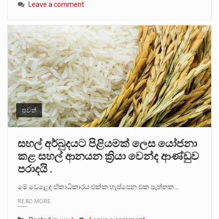
Leave a comment
පුවත්
සහල් අර්බුදයට පිළියමක් ලෙස යෝජනා
කළ සහල් ආනයන ක්‍රියා වෙන්ද ආණ්ඩුව
පරාදයි .
මේ වෙළෙඳ ඒකාධිකාරය එක්ක හැප්පෙන එක පැත්තක…
READ MORE