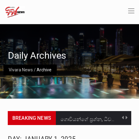
Daily Archives
Vivara News
/
Archive
BREAKING NEWS
ගොවියන්ගේ ප්‍රශ්න, ධීවරයන්ගේ ප්‍රශ්න, සෞඛය ප්‍රශ්න, වැටු ප්‍ර්ශ්න, රැකියා විරහිත ප්‍රශ්න මේ සියලු ප්‍රශ්නවලට තනි…
මේ, දන්නා හඳුනන ලියන්නකුගේ නන්නාඳුනන අඩවියක සැරිසරා ලද ආස්වාදනීය මොහොතක සිංහාවලෝකනයකි .කෙටි කවියක දිගු බර…