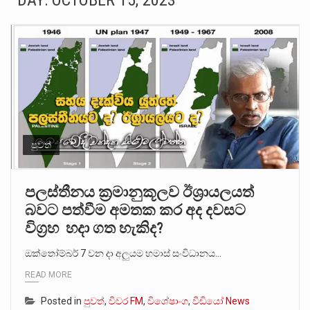
DAY:
OCTOBER 15, 2023
බන්ධනාගාර රැදවියන් 1,021 දෙනෙකු ඉකුත් වසර පහක කාලය තුලදී (2020 ජනවාරි 01 සිට 2025 දෙසැම්බර්…
මහර බන්ධනාගාරයේ අද ඇතිවූ සිද්ධියෙන් තුවාල ලැබූ බව කියන රැඳවියන් ගණන ඉහළ ගොස් තිබේ. ඒ…
අගෝස්තු මස දෙවන ඉරිදා ලිට් රූම් සූම් සංවාදය පැවැත්වෙන්නේ "කතා කරන මහ වැව" නම් නකතාවක්…
ලාල් කාන්ත ඇමතිවරයා අධිකරණ විනිශ්චයකාරවරුන්ගේ විශ්‍රාම යෑමේ වයස සම්බන්ධයෙන් නිහඬව සිටින ලෙස තමාට දැනුම් දුන්…
හිටපු පොලිස්පති පූජිත් ජයසුන්දරට සහ හිටපු ආරක්ෂක අමාත්‍යංශ ලේකම් හේමසිරි ප්‍රනාන්දු විශේෂ ත්‍රිපුද්ගල මහාධිකරණය විසින්…
පුවත්
පසුගිය මැයි මස 31 දිනෙන් අවසන් වූ වසර තුළ ලොව පුරා විවිධ තනතුරු නාම වලින්…
පලස්තීනය ක්‍රමානුකූලව ඊශ්‍රායලයත්
බවට පත්වීම අමතක කර අද දවසට
මේ, දන්නා හඳුනන ලියන්නකුගේ නන්නාඳුනන අඩවියක සැරිසරා ලද ආස්වාදනීය මොහොතක සිංහාවලෝකනයකි .කෙටි කවියක දිගු බර…
විග්‍රහ හදා ගත හැකිද?
වත්මන් ආණ්ඩුවේ ප්‍රධාන පාර්ශවකරුවා වන ජනතා විමුක්ති පෙරමුණේ කාලයක පටන් තිබුණු ප්‍රධාන සටන් පාඨයක් වූවේ…
ඔක්තෝම්බර් 7 වන දා අලුයම හමාස් සංවිධානය…
READ MORE
Posted in
පුවත්
,
විවර FM
,
විශේෂාංග
,
වීඩියෝ News