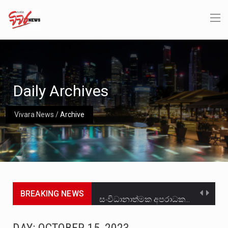
Daily Archives
Vivara News
/
Archive
BREAKING NEWS
සංවිධානාත්මක අපරාධකරුවකු වන ලොකු පැටිගේ ප්‍රධාන වෙඩික්කරු බවට සැක කරන ගිං ගඟේ ගිල්වා මරා දමා…
උපරිමාධිකරණ විනිශ්චයකාරවරුන්ගේ හා ඉන් පහළ විනිශ්චයකාරවරුන්ගේ විශ්‍රාම වයස දීර්ඝ කිරීම සඳහා සකස් කර ඇති විසිදෙවන…