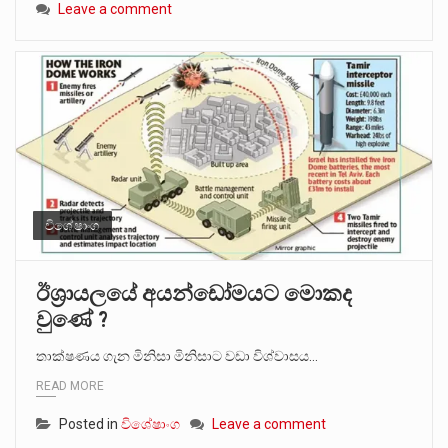
Leave a comment
විශේෂාංග
ඊශ්‍රායලයේ අයන්ඩෝමයට මොකද
වුණේ ?
තාක්ෂණය ගැන මිනිසා මිනිසාට වඩා විශ්වාසය…
READ MORE
Posted in
විශේෂාංග
Leave a comment