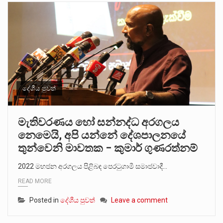
දේශීය පුවත්
මැතිවරණය හෝ සන්නද්ධ අරගලය
නෙමෙයි, අපි යන්නේ දේශපාලනයේ
තුන්වෙනි මාවතක – කුමාර් ගුණරත්නම්
2022 මහජන අරගලය පිළිබඳ පෙරටුගාමී සමාජවාදී…
READ MORE
Posted in
දේශීය පුවත්
Leave a comment