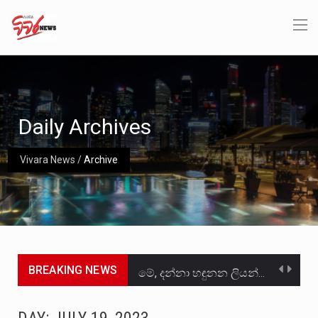
Daily Archives
Vivara News
/
Archive
BREAKING NEWS
මේ, දන්නා හඳුනන ලියන්නකුගේ නන්නාඳුනන අඩවියක සැරිසරා ලද ආස්වාදනීය මොහොතක සිංහාවලෝකනයකි .කෙටි කවියක දිගු බර…
වත්මන් ආණ්ඩුවේ ප්‍රධාන පාර්ශවකරුවා වන ජනතා විමුක්ති පෙරමුණේ කාලයක පටන් තිබුණු ප්‍රධාන සටන් පාඨයක් වූවේ…