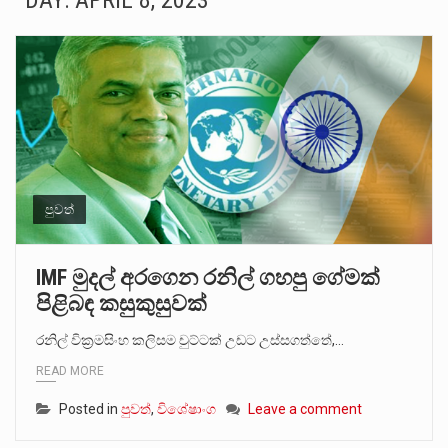
DAY:
APRIL 8, 2023
බන්ධනාගාර රැදවියන් 1,021 දෙනෙකු ඉකුත් වසර පහක කාලය තුලදී (2020 ජනවාරි 01 සිට 2025 දෙසැම්බර්…
මහර බන්ධනාගාරයේ අද ඇතිවූ සිද්ධියෙන් තුවාල ලැබූ බව කියන රැඳවියන් ගණන ඉහළ ගොස් තිබේ. ඒ…
අගෝස්තු මස දෙවන ඉරිදා ලිට් රූම් සූම් සංවාදය පැවැත්වෙන්නේ "කතා කරන මහ වැව" නම් නකතාවක්…
ලාල් කාන්ත ඇමතිවරයා අධිකරණ විනිශ්චයකාරවරුන්ගේ විශ්‍රාම යෑමේ වයස සම්බන්ධයෙන් නිහඬව සිටින ලෙස තමාට දැනුම් දුන්…
හිටපු පොලිස්පති පූජිත් ජයසුන්දරට සහ හිටපු ආරක්ෂක අමාත්‍යංශ ලේකම් හේමසිරි ප්‍රනාන්දු විශේෂ ත්‍රිපුද්ගල මහාධිකරණය විසින්…
පුවත්
පසුගිය මැයි මස 31 දිනෙන් අවසන් වූ වසර තුළ ලොව පුරා විවිධ තනතුරු නාම වලින්…
IMF මුදල් අරගෙන රනිල් ගහපු ගේමක්
පිළිබඳ කසුකුසුවක්
මේ, දන්නා හඳුනන ලියන්නකුගේ නන්නාඳුනන අඩවියක සැරිසරා ලද ආස්වාදනීය මොහොතක සිංහාවලෝකනයකි .කෙටි කවියක දිගු බර…
රනිල් වික්‍රමසිංහ කලිසම චුට්ටක් උඩට උස්සගත්තේ,…
වත්මන් ආණ්ඩුවේ ප්‍රධාන පාර්ශවකරුවා වන ජනතා විමුක්ති පෙරමුණේ කාලයක පටන් තිබුණු ප්‍රධාන සටන් පාඨයක් වූවේ…
READ MORE
Posted in
පුවත්
,
විශේෂාංග
Leave a comment