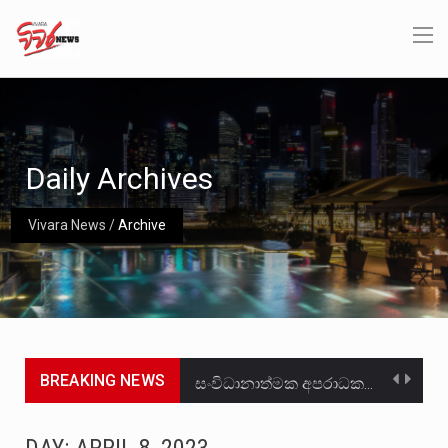
Daily Archives
Vivara News
/
Archive
BREAKING NEWS
සංවිධානාත්මක අපරාධකරුවකු වන ලොකු පැටිගේ ප්‍රධාන වෙඩික්කරු බවට සැක කරන ගිං ගඟේ ගිල්වා මරා දමා…
උපරිමාධිකරණ විනිශ්චයකාරවරුන්ගේ හා ඉන් පහළ විනිශ්චයකාරවරුන්ගේ විශ්‍රාම වයස දීර්ඝ කිරීම සඳහා සකස් කර ඇති විසිදෙවන…