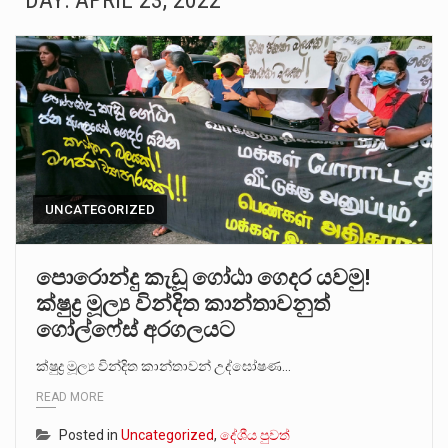
DAY:
APRIL 23, 2022
සංවිධානාත්මක අපරාධකරුවකු වන ලොකු පැටිගේ ප්‍රධාන වෙඩික්කරු බවට සැක කරන ගිං ගඟේ ගිල්වා මරා දමා…
උපරිමාධිකරණ විනිශ්චයකාරවරුන්ගේ හා ඉන් පහළ විනිශ්චයකාරවරුන්ගේ විශ්‍රාම වයස දීර්ඝ කිරීම සඳහා සකස් කර ඇති විසිදෙවන…
බන්ධනාගාර රැදවියන් 1,021 දෙනෙකු ඉකුත් වසර පහක කාලය තුලදී (2020 ජනවාරි 01 සිට 2025 දෙසැම්බර්…
මහර බන්ධනාගාරයේ අද ඇතිවූ සිද්ධියෙන් තුවාල ලැබූ බව කියන රැඳවියන් ගණන ඉහළ ගොස් තිබේ. ඒ…
අගෝස්තු මස දෙවන ඉරිදා ලිට් රූම් සූම් සංවාදය පැවැත්වෙන්නේ "කතා කරන මහ වැව" නම් නකතාවක්…
UNCATEGORIZED
ලාල් කාන්ත ඇමතිවරයා අධිකරණ විනිශ්චයකාරවරුන්ගේ විශ්‍රාම යෑමේ වයස සම්බන්ධයෙන් නිහඬව සිටින ලෙස තමාට දැනුම් දුන්…
පොරොන්දු කැඩූ ගෝඨා ගෙදර යවමු!
ක්ෂුද්‍ර මූල්‍ය වින්දිත කාන්තාවනුත්
2011 වසරේදී දේශපාලන හා මානව හිමිකම් ක්‍රියාකාරීන් වන ලලිත්කුමාර් වීරරාජ් සහ කුගන් මුරුගානන්දන් යාපනයේදී අතුරුදන්…
ගෝල්ෆේස් අරගලයට
ගොවියන්ගේ ප්‍රශ්න, ධීවරයන්ගේ ප්‍රශ්න, සෞඛය ප්‍රශ්න, වැටු ප්‍ර්ශ්න, රැකියා විරහිත ප්‍රශ්න මේ සියලු ප්‍රශ්නවලට තනි…
ක්ෂුද්‍ර මූල්‍ය වින්දිත කාන්තාවන් උද්ඝෝෂණ…
READ MORE
Posted in
Uncategorized
,
දේශීය පුවත්