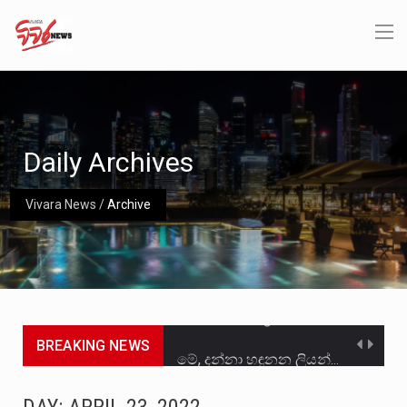
Daily Archives
Vivara News
/
Archive
BREAKING NEWS
මේ, දන්නා හඳුනන ලියන්නකුගේ නන්නාඳුනන අඩවියක සැරිසරා ලද ආස්වාදනීය මොහොතක සිංහාවලෝකනයකි .කෙටි කවියක දිගු බර…
වත්මන් ආණ්ඩුවේ ප්‍රධාන පාර්ශවකරුවා වන ජනතා විමුක්ති පෙරමුණේ කාලයක පටන් තිබුණු ප්‍රධාන සටන් පාඨයක් වූවේ…