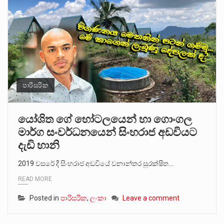
පාරිසරික
යෝශිත ගේ හෝටලයෙන් හා ගොංගල
මාර්ග සංවර්ධනයෙන් සිංහරාජ අඩවියට
දැඩි හානි
2019 වසරේ දී සිංහරාජ අඩවියේ වනාන්තර සුරක්ෂිත…
READ MORE
Posted in
පාරිසරික
,
ලංකා
Leave a comment