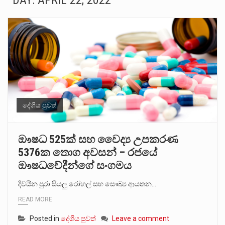
DAY:
APRIL 22, 2022
සංවිධානාත්මක අපරාධකරුවකු වන ලොකු පැටිගේ ප්‍රධාන වෙඩික්කරු බවට සැක කරන ගිං ගඟේ ගිල්වා මරා දමා…
උපරිමාධිකරණ විනිශ්චයකාරවරුන්ගේ හා ඉන් පහළ විනිශ්චයකාරවරුන්ගේ විශ්‍රාම වයස දීර්ඝ කිරීම සඳහා සකස් කර ඇති විසිදෙවන…
බන්ධනාගාර රැදවියන් 1,021 දෙනෙකු ඉකුත් වසර පහක කාලය තුලදී (2020 ජනවාරි 01 සිට 2025 දෙසැම්බර්…
මහර බන්ධනාගාරයේ අද ඇතිවූ සිද්ධියෙන් තුවාල ලැබූ බව කියන රැඳවියන් ගණන ඉහළ ගොස් තිබේ. ඒ…
අගෝස්තු මස දෙවන ඉරිදා ලිට් රූම් සූම් සංවාදය පැවැත්වෙන්නේ "කතා කරන මහ වැව" නම් නකතාවක්…
දේශීය පුවත්
ලාල් කාන්ත ඇමතිවරයා අධිකරණ විනිශ්චයකාරවරුන්ගේ විශ්‍රාම යෑමේ වයස සම්බන්ධයෙන් නිහඬව සිටින ලෙස තමාට දැනුම් දුන්…
ඖෂධ 525ක් සහ වෛද්‍ය උපකරණ
5376ක තොග අවසන් – රජයේ
2011 වසරේදී දේශපාලන හා මානව හිමිකම් ක්‍රියාකාරීන් වන ලලිත්කුමාර් වීරරාජ් සහ කුගන් මුරුගානන්දන් යාපනයේදී අතුරුදන්…
ඖෂධවේදීන්ගේ සංගමය
ගොවියන්ගේ ප්‍රශ්න, ධීවරයන්ගේ ප්‍රශ්න, සෞඛය ප්‍රශ්න, වැටු ප්‍ර්ශ්න, රැකියා විරහිත ප්‍රශ්න මේ සියලු ප්‍රශ්නවලට තනි…
දිවයින පුරා සියලු රෝහල් සහ සෞඛ්‍ය ආයතන…
READ MORE
Posted in
දේශීය පුවත්
Leave a comment