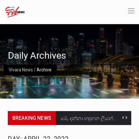
Daily Archives
Vivara News
/
Archive
BREAKING NEWS
මේ, දන්නා හඳුනන ලියන්නකුගේ නන්නාඳුනන අඩවියක සැරිසරා ලද ආස්වාදනීය මොහොතක සිංහාවලෝකනයකි .කෙටි කවියක දිගු බර…
වත්මන් ආණ්ඩුවේ ප්‍රධාන පාර්ශවකරුවා වන ජනතා විමුක්ති පෙරමුණේ කාලයක පටන් තිබුණු ප්‍රධාන සටන් පාඨයක් වූවේ…