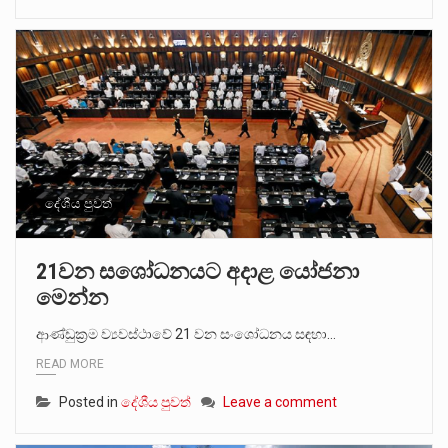
දේශීය පුවත්
21වන සශෝධනයට අදාළ යෝජනා
මෙන්න
ආණ්ඩුක්‍රම ව්‍යවස්ථාවේ 21 වන සංශෝධනය සඳහා…
READ MORE
Posted in
දේශීය පුවත්
Leave a comment