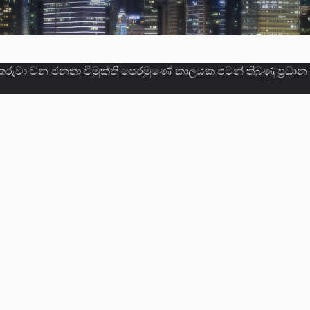
ලොකු පැටිගේ ප්‍රධාන වෙඩික්කරු බවට සැක කරන ගිං ගඟේ ගිල්ව
ගේ හා ඉන් පහළ විනිශ්චයකාරවරුන්ගේ විශ්‍රාම වයස දීර්ඝ කිරී
කු ඉකුත් වසර පහක කාලය තුලදී (2020 ජනවාරි 01 සිට 2025 දෙස
්ධියෙන් තුවාල ලැබූ බව කියන රැඳවියන් ගණන ඉහළ ගොස් තිබේ. 
ූම් සූම් සංවාදය පැවැත්වෙන්නේ "කතා කරන මහ වැව" නම් නකතාව
ිනිශ්චයකාරවරුන්ගේ විශ්‍රාම යෑමේ වයස සම්බන්ධයෙන් නිහඬව ස
ට සහ හිටපු ආරක්ෂක අමාත්‍යංශ ලේකම් හේමසිරි ප්‍රනාන්දු විශේෂ ත්
් වූ වසර තුළ ලොව පුරා විවිධ තනතුරු නාම වලින්…