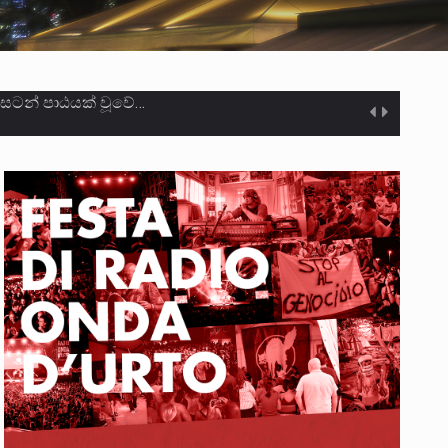
ා මරා දමා…
ම සඳහා සකස් කර ඇති විසිදෙවන…
ැම්බර්…
ඒ…
ක්…
ිටින ලෙස තමාට දැනුම් දුන්…
‍රිපුද්ගල මහාධිකරණය විසින්…