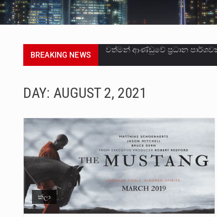
BREAKING NEWS
සංවිධානාත්මක අපරාධකරුවකු වන 
උපරිමාධිකරණ විනිශ්චයකාරවරුන්
DAY:
AUGUST 2, 2021
බන්ධනාගාර රැදවියන් 1,021 දෙනෙ
මහර බන්ධනාගාරයේ අද ඇතිවූ සිද
අගෝස්තු මස දෙවන ඉරිදා ලිට් ර
ලාල් කාන්ත ඇමතිවරයා අධිකරණ ව
හිටපු පොලිස්පති පූජිත් ජයසුන්දර
කලා
පසුගිය මැයි මස 31 දිනෙන් අවසන