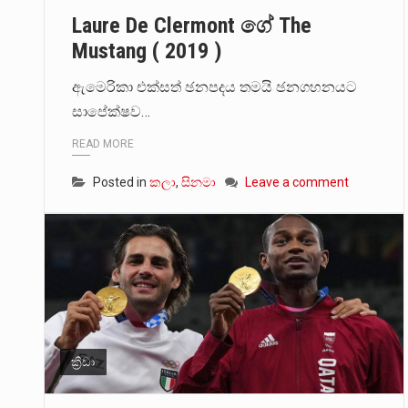
Laure De Clermont ගේ The
මේ, දන්නා හඳුනන ලියන්නකුගේ
Mustang ( 2019 )
වත්මන් ආණ්ඩුවේ ප්‍රධාන පාර්ශ
ඇමෙරිකා එක්සත් ඡනපදය තමයි ඡනගහනයට
සාපේක්ෂව…
READ MORE
Posted in
කලා
,
සිනමා
Leave a comment
ක්‍රීඩා