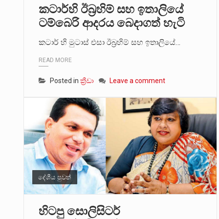
කටාර්හි ඊබ්‍රහිම් සහ ඉතාලියේ
ටම්බෙරි ආදරය බෙදාගත් හැටි
කටාර් හි මුටාස් එසා ඊබ්‍රහිම් සහ ඉතාලියේ…
READ MORE
Posted in
ක්‍රීඩා
Leave a comment
දේශීය පුවත්
හිටපු සොලිසිටර්