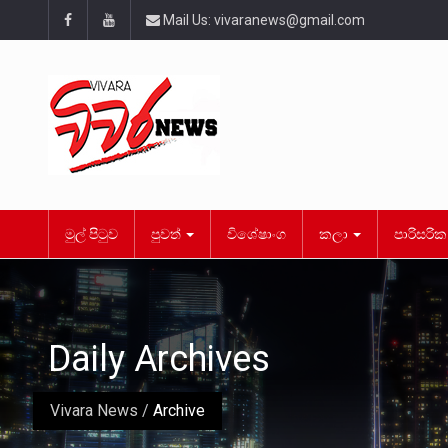
Mail Us:
vivaranews@gmail.com
මුල් පිටුව
පුවත්
විශේෂාංග
කලා
පාරිසරි
Daily Archives
Vivara News
/
Archive