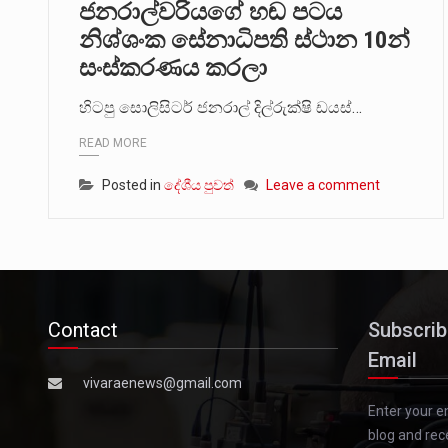
ජනරාල්වරියගේ හඬ පටය
නිශ්ශංක සේනාධිපති ස්ථාන 10න්
සංස්කරණය කරලා
හිටපු සොලිසිටර් ජනරාල් දිල්රුක්ෂි ඩයස්…
READ MORE
Posted in
දේශීය පුවත්
Leave a comment
Contact
Subscrib
Email
vivaraenews@gmail.com
Enter your e
blog and rec