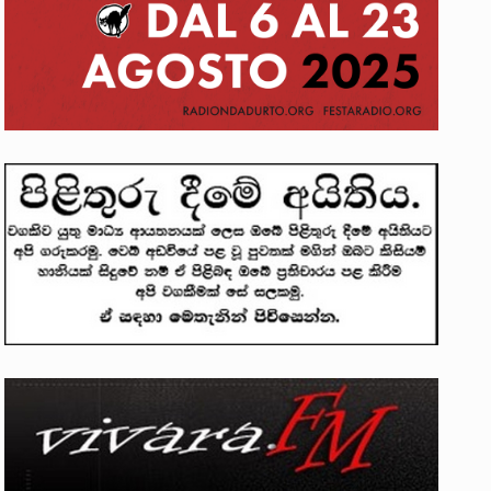
ලෝකනයකි .කෙටි කවියක දිගු බර…
න සටන් පාඨයක් වූවේ…