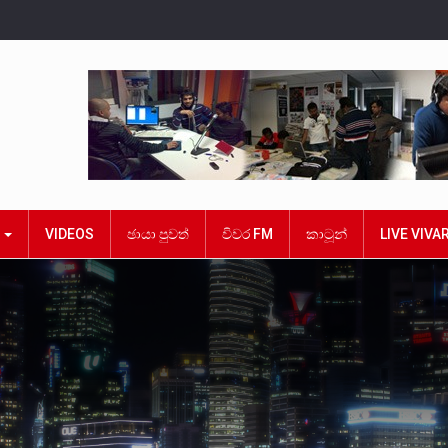
ක
VIDEOS
ඡායා පුවත්
විවර FM
කාටූන්
LIVE VIVA