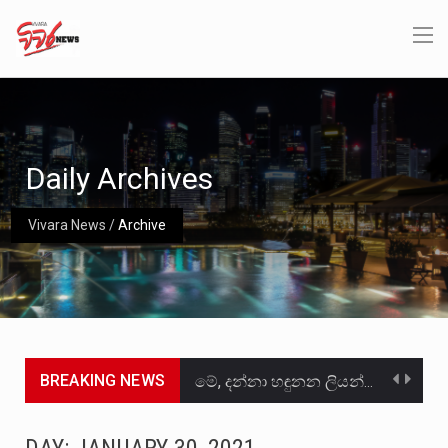
Daily Archives
Vivara News
/
Archive
BREAKING NEWS
මේ, දන්නා හඳුනන ලියන්නකුගේ නන්නාඳුනන අඩවියක සැරිසරා ලද ආස්වාදනීය මොහොතක සිංහාවලෝකනයකි .කෙටි කවියක දිගු බර…
වත්මන් ආණ්ඩුවේ ප්‍රධාන පාර්ශවකරුවා වන ජනතා විමුක්ති පෙරමුණේ කාලයක පටන් තිබුණු ප්‍රධාන සටන් පාඨයක් වූවේ…