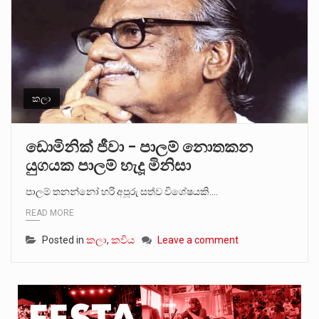
කලා
ඩොමිනික් ජීවා – පාලම් නොතකන
යුගයක පාලම් හැදූ මිනිසා
පාලම් තනන්නෝ හරි අපූරු සත්ව විශේෂයකි.…
READ MORE
Posted in
කලා
,
කවිය
Leave a comment