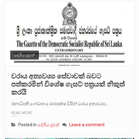
දේශීය පුවත්
වරාය අත්‍යවශ්‍ය සේවාවක් බවට
පත්කරමින් විශේෂ ගැසට් පත්‍රයක් නිකුත්
කරයි
ජනාධිපති ගෝඨාභය රාජපක්ෂ විසින් වරාය අත්‍යවශ්‍ය…
READ MORE
Posted in
දේශීය පුවත්
Leave a comment