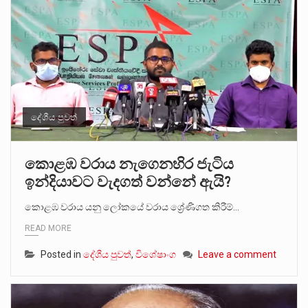
දේශීය පුවත්
කොළඹ වරාය නැගෙනහිර ජැටිය
ඉන්දියාවට වැදගත් වන්නේ ඇයි?
කොළඹ වරාය යනු ලෝකයේ වරාය ශ්‍රේණිගත කිරීම්…
READ MORE
Posted in
දේශීය පුවත්
,
විශේෂාංග
Leave a comment