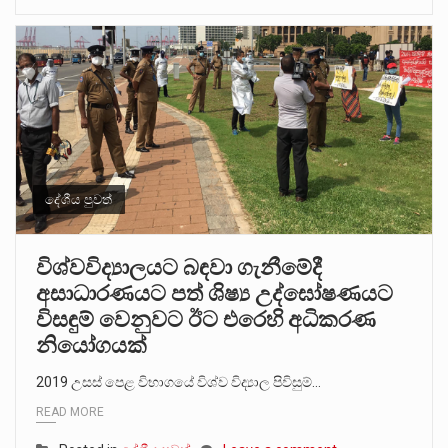
දේශීය පුවත්
විශ්වවිද්‍යාලයට බඳවා ගැනීමේදී
අසාධාරණයට පත් ශිෂ්‍ය උද්ඝෝෂණයට
විසඳුම් වෙනුවට ඊට එරෙහි අධිකරණ
නියෝගයක්
2019 උසස් පෙළ විභාගයේ විශ්ව විද්‍යාල පිවිසුම්…
READ MORE