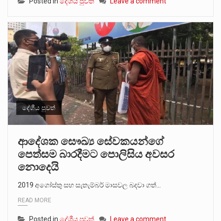
Posted in
දේශීය පුවත්
Leave a comment
දේශීය පුවත්
ආදේශක සෞඛ්‍ය සේවකයන්ගේ
පෙත්සම බාරදීමට පොලිසිය අවසර
නොදෙයි
2019 අගෝස්තු සහ සැතැම්බර් මාසවල බදවා ගත්…
READ MORE
Posted in
දේශීය පුවත්
Leave a comment