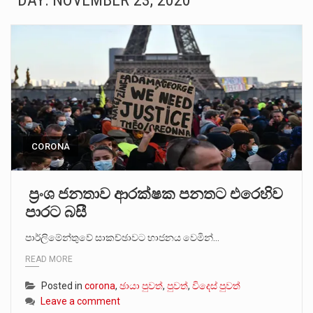
DAY:
NOVEMBER 23, 2020
ගොවියන්ගේ ප්‍රශ්න, ධීවරයන්ගේ ප්‍රශ්න, සෞඛය ප්‍රශ්න, වැටු ප්‍ර්ශ්න, රැකියා විරහිත ප්‍රශ්න මේ සියලු ප්‍රශ්නවලට තනි…
මේ, දන්නා හඳුනන ලියන්නකුගේ නන්නාඳුනන අඩවියක සැරිසරා ලද ආස්වාදනීය මොහොතක සිංහාවලෝකනයකි .කෙටි කවියක දිගු බර…
වත්මන් ආණ්ඩුවේ ප්‍රධාන පාර්ශවකරුවා වන ජනතා විමුක්ති පෙරමුණේ කාලයක පටන් තිබුණු ප්‍රධාන සටන් පාඨයක් වූවේ…
සංවිධානාත්මක අපරාධකරුවකු වන ලොකු පැටිගේ ප්‍රධාන වෙඩික්කරු බවට සැක කරන ගිං ගඟේ ගිල්වා මරා දමා…
උපරිමාධිකරණ විනිශ්චයකාරවරුන්ගේ හා ඉන් පහළ විනිශ්චයකාරවරුන්ගේ විශ්‍රාම වයස දීර්ඝ කිරීම සඳහා සකස් කර ඇති විසිදෙවන…
CORONA
බන්ධනාගාර රැදවියන් 1,021 දෙනෙකු ඉකුත් වසර පහක කාලය තුලදී (2020 ජනවාරි 01 සිට 2025 දෙසැම්බර්…
ප්‍රංශ ජනතාව ආරක්ෂක පනතට එරෙහිව
පාරට බසී
දිවයින පුරා පිහිටි බන්ධනාගාරවල පවතින දැඩි තදබදය හේතුවෙන් බන්ධනාගාර පද්ධතිය තුළ දැඩි අවදානම් තත්ත්වයක් නිර්මාණය…
පාර්ලිමේන්තුවේ සාකච්ඡාවට භාජනය වෙමින්…
නව පරිසර පනත යටතේ ශබ්ද දූෂණය සම්බන්ධයෙන් කටයුතු කිරීමට නව රෙගුලාසි ගෙන ඒමට මධ්‍යම පරිසර…
READ MORE
Posted in
corona
,
ඡායා පුවත්
,
පුවත්
,
විදෙස් පුවත්
Leave a comment