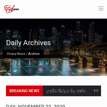
Daily Archives
Vivara News
/
Archive
BREAKING NEWS
උපරිම සිල්ලර මිල ඉක්මවා රතු නාඩු සහල් වෙළෙඳපොළට සැපයීමේ චෝදනාවට වැරදිකරු වූ නිව් රත්න සහල්…
2011 වසරේදී දේශපාලන හා මානව හිමිකම් ක්‍රියාකාරීන් වන ලලිත්කුමාර් වීරරාජ් සහ කුගන් මුරුගානන්දන් යාපනයේදී අතුරුදන්…