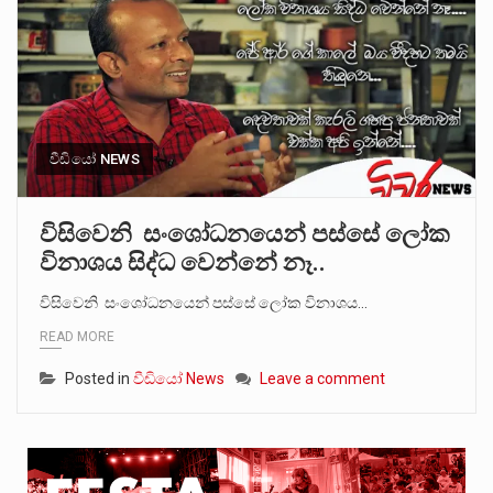
වීඩියෝ NEWS
විසිවෙනි සංශෝධනයෙන් පස්සේ ලෝක
විනාශය සිද්ධ වෙන්නේ නෑ..
විසිවෙනි සංශෝධනයෙන් පස්සේ ලෝක විනාශය…
READ MORE
Posted in
වීඩියෝ News
Leave a comment