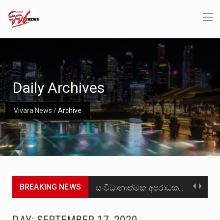
Daily Archives
Vivara News
/
Archive
BREAKING NEWS
සංවිධානාත්මක අපරාධකරුවකු වන ලොකු පැටිගේ ප්‍රධාන වෙඩික්කරු බවට සැක කරන ගිං ගඟේ ගිල්වා මරා දමා…
උපරිමාධිකරණ විනිශ්චයකාරවරුන්ගේ හා ඉන් පහළ විනිශ්චයකාරවරුන්ගේ විශ්‍රාම වයස දීර්ඝ කිරීම සඳහා සකස් කර ඇති විසිදෙවන…