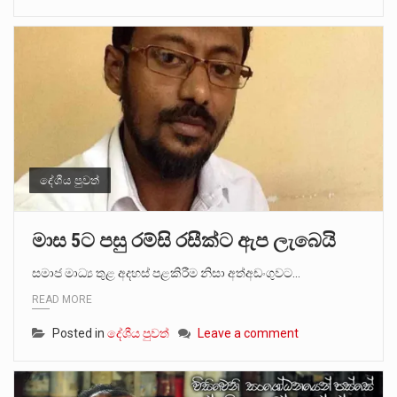
දේශීය පුවත්
මාස 5ට පසු රම්සි රසීක්ට ඇප ලැබෙයි
සමාජ මාධ්‍ය තුළ අදහස් පළකිරීම නිසා අත්අඩංගුවට…
READ MORE
Posted in
දේශීය පුවත්
Leave a comment