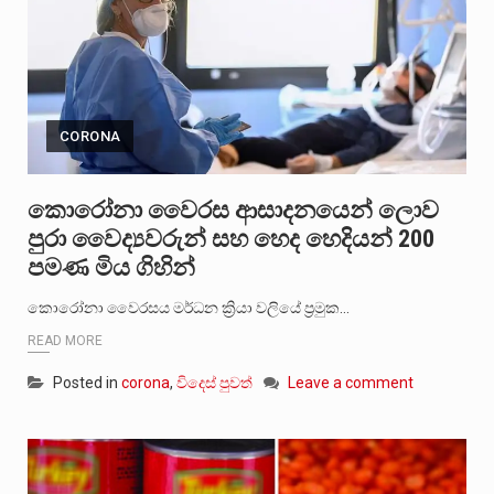
CORONA
කොරෝනා වෛරස ආසාදනයෙන් ලොව
පුරා වෛද්‍යවරුන් සහ හෙද හෙදියන් 200
පමණ මිය ගිහින්
කොරෝනා වෛරසය මර්ධන ක්‍රියා වලියේ ප්‍රමුක…
READ MORE
Posted in
corona
,
විදෙස් පුවත්
Leave a comment