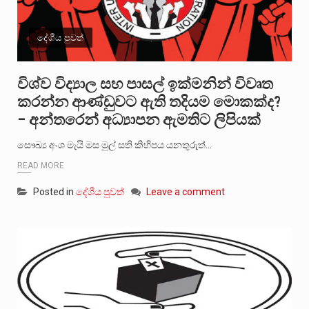
දේශීය පුවත්
විශ්ව විද්‍යාල සහ පාසල් ඉක්මනින් විවෘත
කරන්න ආණ්ඩුවට ඇති තදියම මොකක්ද?
– අන්තරෙන් අධ්‍යාපන ඇමතිට ලිපියක්
සෞඛ්‍ය අංශ මැයි මස මුල් සති කිහිපය යනතුරුත්…
READ MORE
Posted in
දේශීය පුවත්
Leave a comment