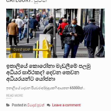
CATEGORY:
පුවත්
බන්ධනාගාර රැදවියන් 1,021 දෙනෙකු ඉකුත් වසර පහක කාලය තුලදී (2020 ජනවාරි 01 සිට 2025 දෙසැම්බර්…
මහර බන්ධනාගාරයේ අද ඇතිවූ සිද්ධියෙන් තුවාල ලැබූ බව කියන රැඳවියන් ගණන ඉහළ ගොස් තිබේ. ඒ…
අගෝස්තු මස දෙවන ඉරිදා ලිට් රූම් සූම් සංවාදය පැවැත්වෙන්නේ "කතා කරන මහ වැව" නම් නකතාවක්…
ලාල් කාන්ත ඇමතිවරයා අධිකරණ විනිශ්චයකාරවරුන්ගේ විශ්‍රාම යෑමේ වයස සම්බන්ධයෙන් නිහඬව සිටින ලෙස තමාට දැනුම් දුන්…
විදෙස් පුවත්
හිටපු පොලිස්පති පූජිත් ජයසුන්දරට සහ හිටපු ආරක්ෂක අමාත්‍යංශ ලේකම් හේමසිරි ප්‍රනාන්දු විශේෂ ත්‍රිපුද්ගල මහාධිකරණය විසින්…
පසුගිය මැයි මස 31 දිනෙන් අවසන් වූ වසර තුළ ලොව පුරා විවිධ තනතුරු නාම වලින්…
ඉතාලියේ කොරෝනා මැඩලීමේ පලමු
අධියර සාර්ථකද? දෙවන තෙවන
මේ, දන්නා හඳුනන ලියන්නකුගේ නන්නාඳුනන අඩවියක සැරිසරා ලද ආස්වාදනීය මොහොතක සිංහාවලෝකනයකි .කෙටි කවියක දිගු බර…
අධියරයන්ට යෝජනා
වත්මන් ආණ්ඩුවේ ප්‍රධාන පාර්ශවකරුවා වන ජනතා විමුක්ති පෙරමුණේ කාලයක පටන් තිබුණු ප්‍රධාන සටන් පාඨයක් වූවේ…
ඉතාලියේ දෙවන පියවර අර්බුදයක? ආයතන 65000ක්…
READ MORE
Posted in
විදෙස් පුවත්
Leave a comment