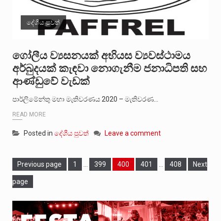
දේශීය පුවත්
ගෝලීය ව්‍යසනයක් අභියස ව්‍යවස්ථාමය
අර්බුදයක් කැඳවා නොගැනීම ජනාධිපති සහ
ආණ්ඩුවේ වැඩක්
පාර්ලිමේන්තු මහා මැතිවරණය 2020 – මැතිවරණ…
READ MORE
Posted in
දේශීය පුවත්
Leave a comment
Page
Page
Page
Page
Page
Previous page
1
…
399
400
401
…
408
Next
page