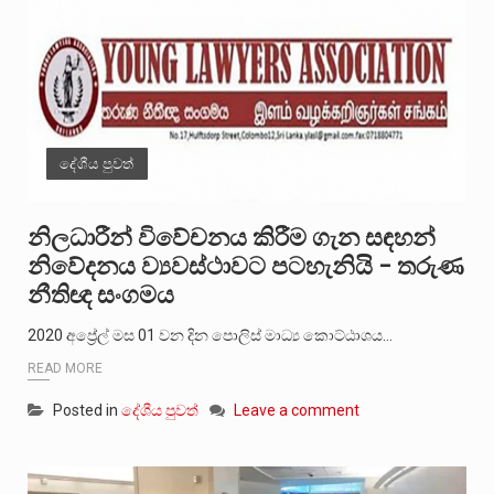
දේශීය පුවත්
නිලධාරීන් විවේචනය කිරීම ගැන සඳහන්
නිවේදනය ව්‍යවස්ථාවට පටහැනියි – තරුණ
නීතිඥ සංගමය
2020 අප්‍රේල් මස 01 වන දින පොලිස් මාධ්‍ය කොට්ඨාශය…
READ MORE
Posted in
දේශීය පුවත්
Leave a comment