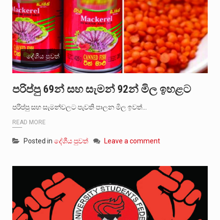
දේශීය පුවත්
පරිප්පු 69න් සහ සැමන් 92න් මිල ඉහළට
පරිප්පු සහ සැමන්වලට පැවති පාලන මිල ඉවත්…
READ MORE
Posted in
දේශීය පුවත්
Leave a comment