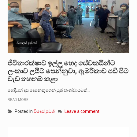
විදෙස් පුවත්
ජීවිතාරක්ෂාව ඉල්ලූ හෙද සේවකයින්ට
ලංකාව ලයිට් පෙන්නුවා, ඇමරිකාව පඩි පිට
වැඩ තහනම් කළා
හෙදියන් දස දෙනෙකුගෙන් යුත් කණ්ඩායමක්…
READ MORE
Posted in
විදෙස් පුවත්
Leave a comment