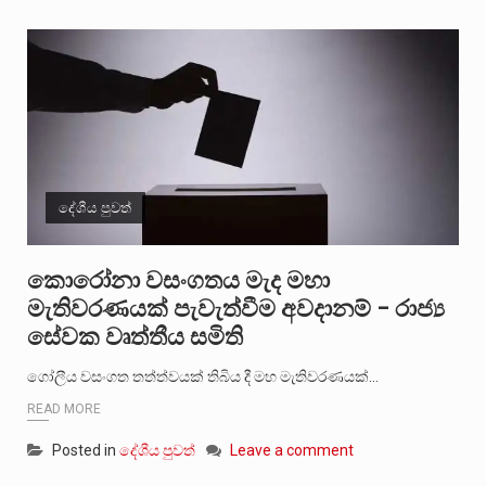
දේශීය පුවත්
කොරෝනා වසංගතය මැද මහා
මැතිවරණයක් පැවැත්වීම අවදානම් – රාජ්‍ය
සේවක වෘත්තීය සමිති
ගෝලීය වසංගත තත්ත්වයක් තිබිය දී මහ මැතිවරණයක්…
READ MORE
Posted in
දේශීය පුවත්
Leave a comment