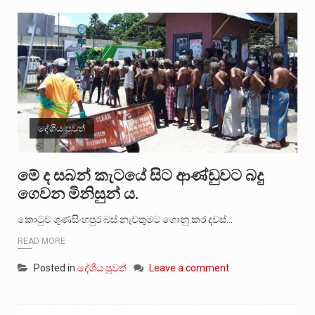
දේශීය පුවත්
මේ ද සබන් කැටයේ සිට ආණ්ඩුවට බදු
ගෙවන මිනිසුන් ය.
කොටුව ගුණසිංහපුර බස් නැවතුමට ගොනු කර දවස්…
READ MORE
Posted in
දේශීය පුවත්
Leave a comment