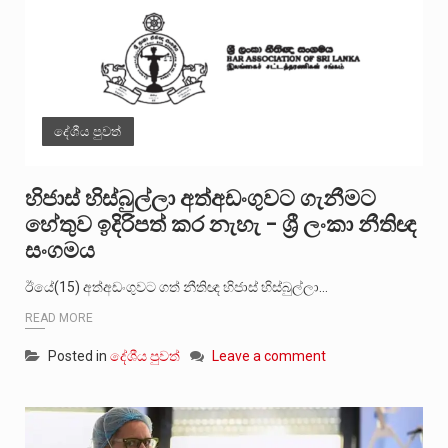
දේශීය පුවත්
හිජාස් හිස්බුල්ලා අත්අඩංගුවට ගැනීමට
හේතුව ඉදිරිපත් කර නැහැ – ශ්‍රී ලංකා නීතිඥ
සංගමය
ඊයේ(15) අත්අඩංගුවට ගත් නීතිඥ හිජාස් හිස්බුල්ලා…
READ MORE
Posted in
දේශීය පුවත්
Leave a comment