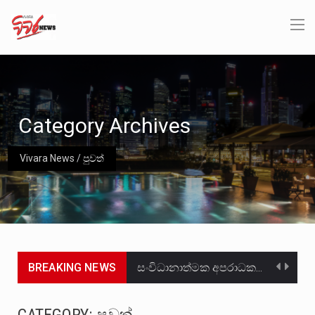
Category Archives
Vivara News
/
පුවත්
BREAKING NEWS
සංවිධානාත්මක අපරාධකරුවකු වන ලොකු පැටිගේ ප්‍රධාන වෙඩික්කරු බවට සැක කරන ගිං ගඟේ ගිල්වා මරා දමා…
උපරිමාධිකරණ විනිශ්චයකාරවරුන්ගේ හා ඉන් පහළ විනිශ්චයකාරවරුන්ගේ විශ්‍රාම වයස දීර්ඝ කිරීම සඳහා සකස් කර ඇති විසිදෙවන…