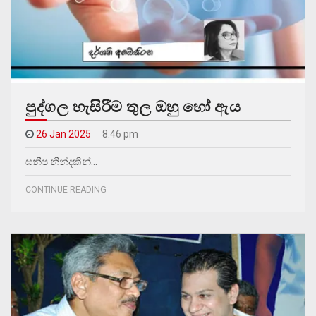
පුද්ගල හැසිරීම තුල ඔහු හෝ ඇය
26 Jan 2025
8.46 pm
සනීප නින්දකින්…
CONTINUE READING