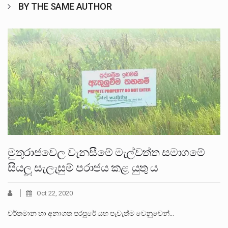
BY THE SAME AUTHOR
මුතුරාජවෙල වැනසීමේ මැල්වත්ත සමාගමේ
සියලූ සැලැසුම් පරාජය කළ යුතු ය
Oct 22, 2020
වර්තමාන හා අනාගත පරපුරේ යහ පැවැත්ම වෙනුවෙන්…