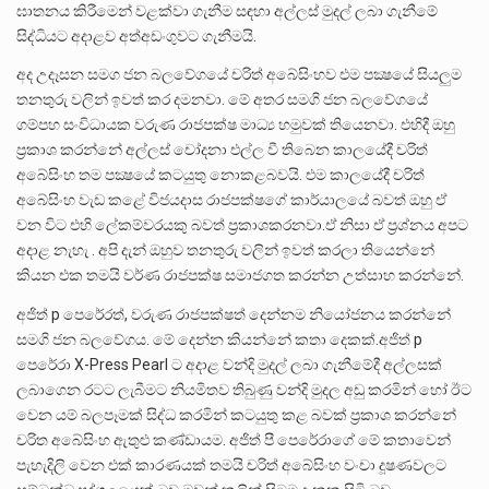
ඝාතනය කිරීමෙන් වළක්වා ගැනීම සඳහා අල්ලස් මුදල් ලබා ගැනීමේ
සිද්ධියට අදාළව අත්අඩංගුවට ගැනීමයි.
අද උදෑසන සමග ජන බලවේගයේ චරිත් අබේසිංහව එම පක්‍ෂයේ සියලුම
තනතුරු වලින් ඉවත් කර දමනවා. මේ අතර සමගි ජන බලවේගයේ
ගම්පහ සංවිධායක වරුණ රාජපක්ෂ මාධ්‍ය හමුවක් තියෙනවා. එහිදී ඔහු
ප්‍රකාශ කරන්නේ අල්ලස් චෝදනා එල්ල වී තිබෙන කාලයේදී චරිත්
අබේසිංහ තම පක්‍ෂයේ කටයුතු නොකළබවයි. එම කාලයේදී චරිත්
අබේසිංහ වැඩ කළේ විජයදාස රාජපක්ෂගේ කාර්යාලයේ බවත් ඔහු ඒ
වන විට එහි ලේකම්වරයකු බවත් ප්‍රකාශකරනවා.ඒ නිසා ඒ ප්‍රශ්නය අපට
අදාළ නැහැ . අපි දැන් ඔහුව තනතුරු වලින් ඉවත් කරලා තියෙන්නේ
කියන එක තමයි වර්ණ රාජපක්ෂ සමාජගත කරන්න උත්සාහ කරන්නේ.
අජිත් p පෙරේරත්, වරුණ රාජපක්ෂත් දෙන්නම නියෝජනය කරන්නේ
සමගි ජන බලවේගය. මේ දෙන්න කියන්නේ කතා දෙකක්.අජිත් p
පෙරේරා X-Press Pearl ට අදාළ වන්දි මුදල් ලබා ගැනීමේදී අල්ලසක්
ලබාගෙන රටට ලැබීමට නියමිතව තිබුණු වන්දි මුදල අඩු කරමින් හෝ ඊට
වෙන යම් බලපෑමක් සිද්ධ කරමින් කටයුතු කළ බවක් ප්‍රකාශ කරන්නේ
චරිත අබේසිංහ ඇතුළු කණ්ඩායම. අජිත් පී පෙරේරාගේ මේ කතාවෙන්
පැහැදිලි වෙන එක් කාරණයක් තමයි චරිත් අබේසිංහ වංචා දූෂණවලට