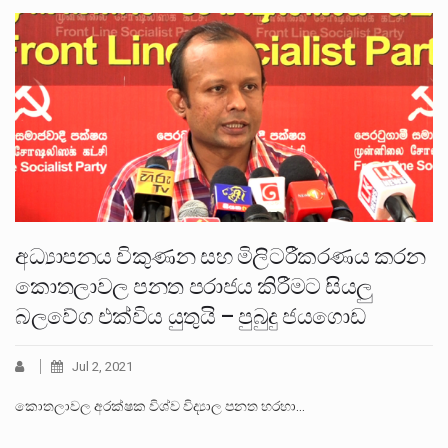
අධ්‍යාපනය විකුණන සහ මිලිටරීකරණය කරන
කොතලාවල පනත පරාජය කිරීමට සියලු
බලවේග එක්විය යුතුයි – පුබුදු ජයගොඩ
Jul 2, 2021
කොතලාවල අරක්ෂක විශ්ව විද්‍යාල පනත හරහා…