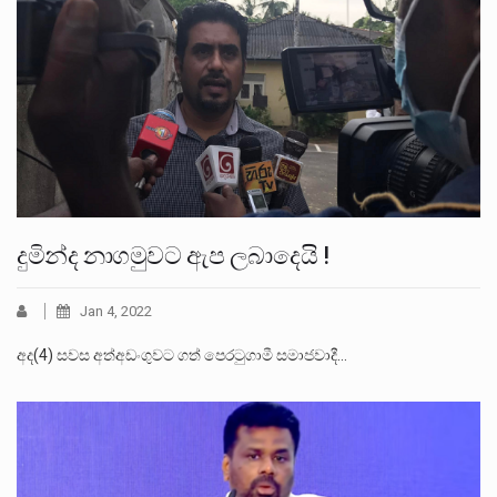
දුමින්ද නාගමුවට ඇප ලබාදෙයි !
Jan 4, 2022
අද(4) සවස අත්අඩංගුවට ගත් පෙරටුගාමී සමාජවාදී…