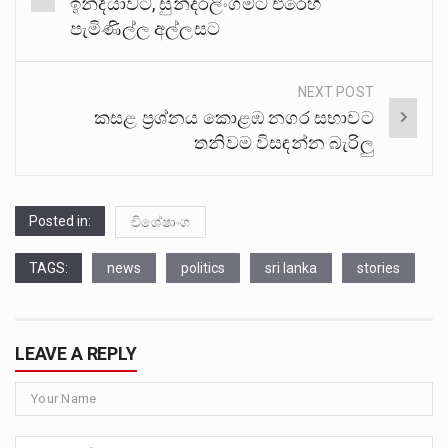
ඉන්දියාවට, සුන්දරලිංගම්ට එරෙහි
පැමිණිල්ල අල්ලසට
NEXT POST
කසළ ප්‍රශ්නය කොළඹ නගර සභාවට
තනිවම විසඳන්න බැරිලු
Posted in:
විශේෂාංග
TAGS:
news
politics
sri lanka
stories
LEAVE A REPLY