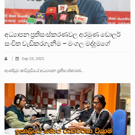
අධ්‍යාපන ප්‍රතිසංස්කරණවල අරමුණ ඩොලර්
සංචිත වැඩිකරගැනීම – මංගල මද්දුමගේ
Sep 23, 2025
ආණ්ඩුව කඩිමුඩියේ අධ්‍යාපන ප්‍රතිසංස්කරණ…