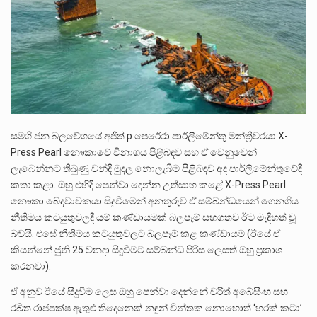
දිවයින පුරා පිහිටි බන්ධනාගාරවල පවතින දැඩි තදබදය හේතුවෙන් බන්ධනාගාර පද්ධතිය තුළ දැඩි අවදානම් තත්ත්වයක් නිර්මාණය…
නව පරිසර පනත යටතේ ශබ්ද දූෂණය සම්බන්ධයෙන් කටයුතු කිරීමට නව රෙගුලාසි ගෙන ඒමට මධ්‍යම පරිසර…
උපරිම සිල්ලර මිල ඉක්මවා රතු නාඩු සහල් වෙළෙඳපොළට සැපයීමේ චෝදනාවට වැරදිකරු වූ නිව් රත්න සහල්…
සමගි ජන බලවේගයේ අජිත් p පෙරේරා පාර්ලිමේන්තු මන්ත්‍රීවරයා X-
Press Pearl නෞකාවේ විනාශය පිළිබඳව සහ ඒ වෙනුවෙන්
ලැබෙන්නට තිබුණු වන්දි මුදල නොලැබීම පිළිබඳව අද පාර්ලිමේන්තුවේදී
කතා කළා. ඔහු එහිදී පෙන්වා දෙන්න උත්සාහ කළේ X-Press Pearl
නෞකා ඛේදවාචකයා සිදුවීමෙන් අනතුරුව ඒ සම්බන්ධයෙන් ගෙනගිය
නීතිමය කටයුතුවලදී යම් කණ්ඩායමක් බලපෑම් සහගතව ඊට මැදිහත් වූ
බවයි. එසේ නීතිමය කටයුතුවලට බලපෑම් කළ කණ්ඩායම (ඊයේ ඒ
කියන්නේ ජුනි 25 වනදා සිදුවීමට සම්බන්ධ පිරිස ලෙසත් ඔහු ප්‍රකාශ
කරනවා).
ඒ අනුව ඊයේ සිදුවීම ලෙස ඔහු පෙන්වා දෙන්නේ චරිත් අබේසිංහ සහ
රඛිත රාජපක්ෂ ඇතුළු තිදෙනෙක් නඳුන් චින්තක නොහොත් ‘හරක් කටා’