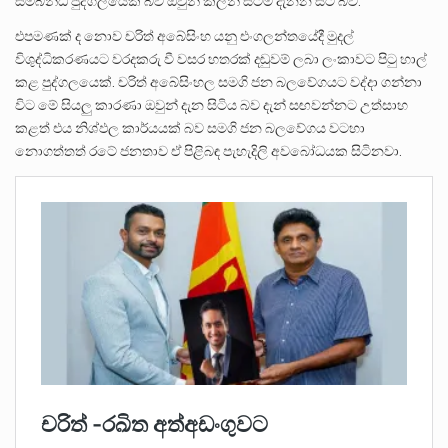
සම්බන්ධ පුද්ගලයෙක් බව ඔවුන් කලින් සිටම දැනන සිටි බව.
එපමණක් ද නොව චරිත් අබේසිංහ යනු එංගලන්තයේදී මුදල්
විශුද්ධිකරණයට වරදකරු වී වසර හතරක් දඬුවම් ලබා ලංකාවට පිටු හාල්
කළ පුද්ගලයෙක්. චරිත් අබේසිංහල සමගි ජන බලවේගයට වද්දා ගන්නා
විට මේ සියලු කාරණා ඔවුන් දැන සිටිය බව දැන් සඟවන්නට උත්සාහ
කළත් එය නිශ්ඵල කාර්යයක් බව සමගි ජන බලවේගය වටහා
නොගත්තත් රටේ ජනතාව ඒ පිළිබඳ පැහැදිලි අවබෝධයක සිටිනවා.