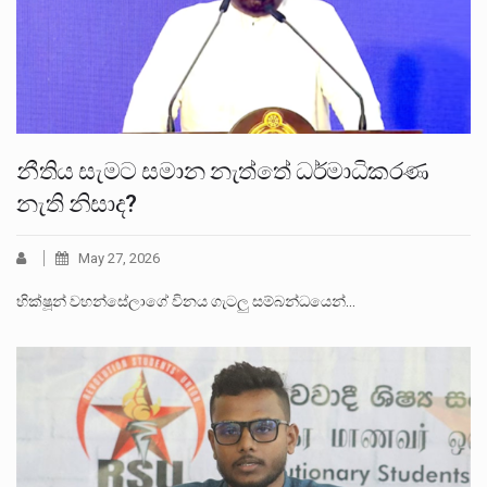
නීතිය සැමට සමාන නැත්තේ ධර්මාධිකරණ
නැති නිසාද?
May 27, 2026
භික්ෂූන් වහන්සේලාගේ විනය ගැටලු සම්බන්ධයෙන්…