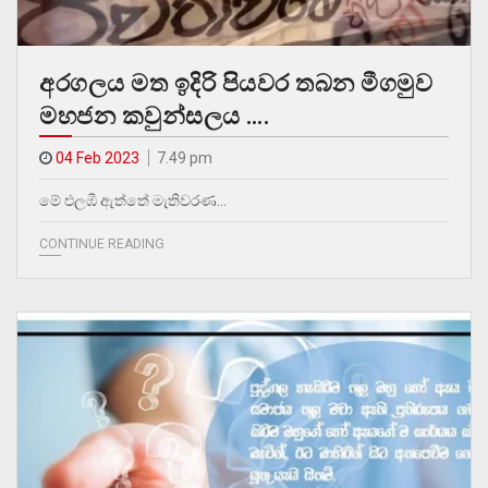
අරගලය මත ඉදිරි පියවර තබන මීගමුව
මහජන කවුන්සලය ….
04 Feb 2023
7.49 pm
මේ එලඹී ඇත්තේ මැතිවරණ…
CONTINUE READING