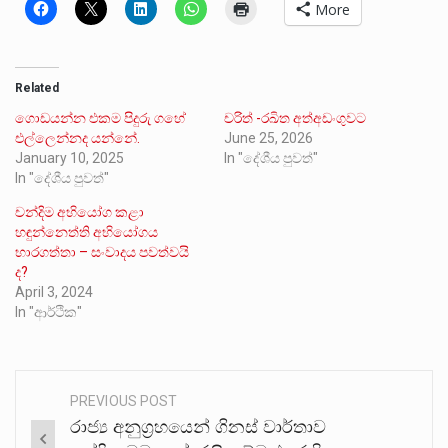
More
Related
ගොඩයන්න එකම පිදුරු ගහේ
චරිත් -රඛිත අත්අඩංගුවට
එල්ලෙන්නද යන්නේ.
June 25, 2026
January 10, 2025
In "දේශීය පුවත්"
In "දේශීය පුවත්"
චන්දිම අභියෝග කළා
හඳුන්නෙත්ති අභියෝගය
භාරගත්තා – සංවාදය පවත්වයි
ද?
April 3, 2024
In "ආර්ථික"
PREVIOUS POST
Post
රාජ්‍ය අනුග්‍රහයෙන් ගිනස් වාර්තාව
navigation