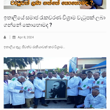
ඉතාලියේ සමාජ රැකවරණ විශ්‍රාම වැටුපක් ලබා
ගන්නේ කොහොමද ?
Apr 8, 2024
ඉතාලිය තුළ ජීවත්ව රැකියාවක් කර විශ්‍රාම…