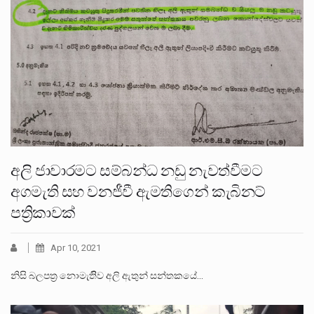
අලි ජාවාරමට සම්බන්ධ නඩු නැවත්වීමට
අගමැති සහ වනජීවී ඇමතිගෙන් කැබිනට්
පත්‍රිකාවක්
Apr 10, 2021
නිසි බලපත්‍ර නොමැතිිව අලි ඇතුන් සන්තකයේ…