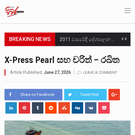
BREAKING NEWS
2011 වසරේදී දේශපාලන හා මානව හිමිකම් ක්‍රියාකාරීන් වන ලලිත්කුමාර් වීරරාජ් සහ කුගන් මුරුගානන්දන් යාපනයේදී අතුරුදන්…
ගොවියන්ගේ ප්‍රශ්න, ධීවරයන්ගේ ප්‍රශ්න, සෞඛය ප්‍රශ්න, වැටු ප්‍ර්ශ්න, රැකියා විරහිත ප්‍රශ්න මේ සියලු ප්‍රශ්නවලට තනි…
X-Press Pearl සහ චරිත් – රඛිත
මේ, දන්නා හඳුනන ලියන්නකුගේ නන්නාඳුනන අඩවියක සැරිසරා ලද ආස්වාදනීය මොහොතක සිංහාවලෝකනයකි .කෙටි කවියක දිගු බර…
Article Published:
June 27, 2026
LEAVE A COMMENT
වත්මන් ආණ්ඩුවේ ප්‍රධාන පාර්ශවකරුවා වන ජනතා විමුක්ති පෙරමුණේ කාලයක පටන් තිබුණු ප්‍රධාන සටන් පාඨයක් වූවේ…
Share on Facebook
Tweet this!
සංවිධානාත්මක අපරාධකරුවකු වන ලොකු පැටිගේ ප්‍රධාන වෙඩික්කරු බවට සැක කරන ගිං ගඟේ ගිල්වා මරා දමා…
උපරිමාධිකරණ විනිශ්චයකාරවරුන්ගේ හා ඉන් පහළ විනිශ්චයකාරවරුන්ගේ විශ්‍රාම වයස දීර්ඝ කිරීම සඳහා සකස් කර ඇති විසිදෙවන…
බන්ධනාගාර රැදවියන් 1,021 දෙනෙකු ඉකුත් වසර පහක කාලය තුලදී (2020 ජනවාරි 01 සිට 2025 දෙසැම්බර්…