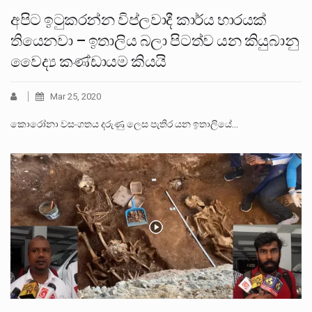
අපිට ඉටුකරන්න විප්ලවාදී කාර්ය භාරයක්
තියෙනවා – ඉතාලිය බලා පිටත්ව යන කියුබානු
වෛද්‍ය කණ්ඩායම කියයි
Mar 25, 2020
කොරෝනා වසංගතය දරුණු ලෙස පැතිර යන ඉතාලියේ…