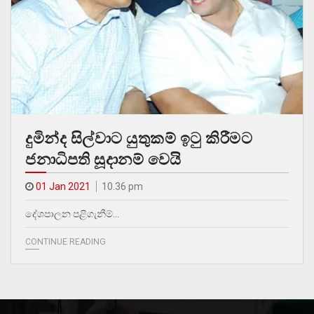
දුමින්ද සිල්වාට යුතුකම් ඉටු කිරීමට
ජනාධිපති සූදානම් වෙයි
01 Jan 2021
10.36 pm
දේශපාලන පළිගැනීම්…
CONTINUE READING