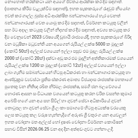
නොහොත් හරක්කටා යන අයගේ ජිවිතය ආරක්ෂා කර දීම සඳහාත්.
(ඝාතනය කිරීම වැළැක්වීම සඳහාත්), ඉහත සැකකරුගේ රැඳවුම් නියෝග
ඉවත් කර ගාල්ල බූස්ස අධි ආරක්ෂිත බන්ධනාගාරයේ හැර වෙනත්
බන්ධනාගාරයක් වෙත යොමු කර දිම සදහාත්, විමර්ශන කටයුතු වලින්
සහ ඊට අදාල කටයුතු වලින් නිදහස් කර දීම සඳහාත්, අවශ්‍ය කටයුතු කර
දීම වෙනුවෙන් 2023 වර්ෂයේදී ඩුබායි රාජ්‍යයේදී, ඉහත සැකකරුගේ බිරිඳ
වන මධුෂිකා මධුවන්ති යන අයගෙන් රුපියල් ලක්ෂ 5000 ක මුදලක්
(කෝටි 50ක්) අල්ලස් වශයෙන් ඉල්ලා පසුව එම මුදල රුපියල් ලක්ෂ
2000 ක් (කෝටි 20ක්) දක්වා අඩු කර එම මුදලින් අත්තිකාරමක් වශයෙන්
රුපියල් ලක්ෂ 1200 ක මුදලක් (කෝටි 12ක්) අල්ලස් වශයෙන් ඉල්ලා
ලබා ගැනීම සම්බන්ධයෙන් හිටපු අධිකරණ හා බන්ධනාගාර කටයුතු හා
ආණ්ඩුක්‍රම ව්‍යවස්ථා ප්‍රතිසංස්කරණ අමාත්‍ය විජයදාස රාජපක්ෂ මහතාගේ
පුතෙකු වන නීතීඥ රඛිත නිර්මල රාජපක්ෂ, සමගි ජන බලවේගයේ
හොරණ ආසන සංවිධායක වශයෙන් කටයුතු කරන චරිත වසන්ත කුමාර
අබේසිංහගේ යන අය සහ සිවිල් හා ගුවන් සේවා අධිකාරියේ ගුවන්
තොටුපල හා ගුවන් සේවා ශ්‍රී ලංකා සමාගමේ හිටපු අධ්‍යක්ෂ වරයෙකු
ලෙස කටයුතු කල වරුෂ හැන්නැදිගේ අරුණ ශ්‍රී චතුරංග යන අයවලුන්
ඉහත චෝදනා මත අල්ලස් හෝ දූෂණ චෝදනා විමර්ශන කොමිෂන්
සභාව විසින් 2026.06.25 වන අද දින අත්අඩංගුවට ගන්නා ලදි.