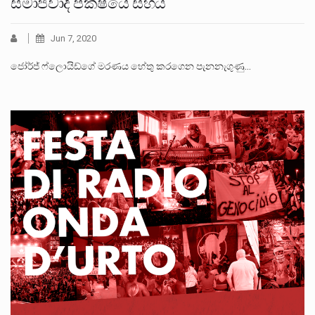
සමාජවාදී පක්ෂයේ සහය
Jun 7, 2020
ජෝර්ජ් ෆ්ලොයිඩ්ගේ මරණය හේතු කරගෙන පැනනැගුණු…