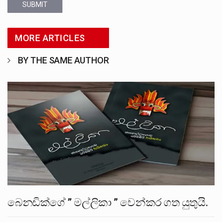
SUBMIT
MORE ARTICLES
BY THE SAME AUTHOR
බෙනඩික්ගේ ” මල්ලිකා ” වෙන්කර ගත යුතුයි.