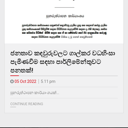
ජනතාව කඳවුරුවලට ගාල්කර වධහිංසා
පැමිණවීම සඳහා පාර්ලිමේන්තුවට
පනතක්!
05 Oct 2022
5.11 pm
පුනරුත්ථාපන කාර්යාංශයක්…
CONTINUE READING