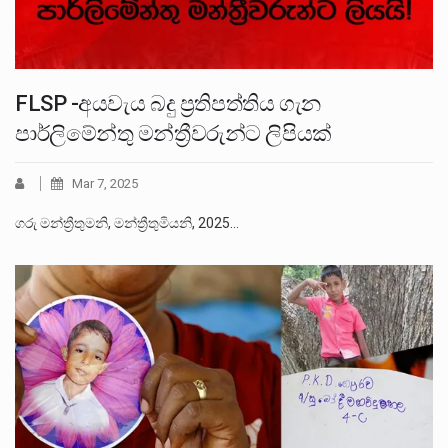
FLSP -අයවැය බදු ප්‍රතිපත්තිය ගැන
පාර්ලිමේන්තු මන්ත්‍රීවරුන්ට ලිපියක්
Mar 7, 2025
ගරු මන්ත්‍රීතුමනි, මන්ත්‍රීතුමියනි, 2025…