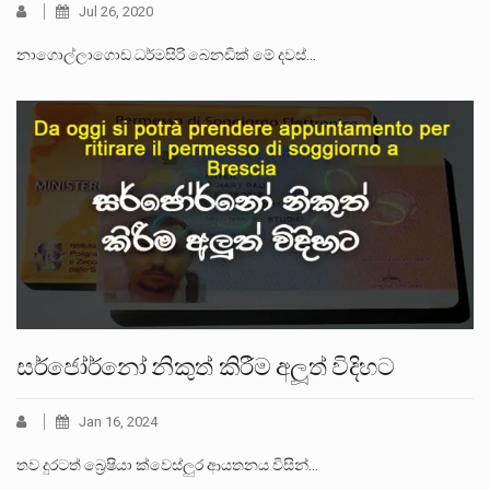
Jul 26, 2020
නාගොල්ලාගොඩ ධර්මසිරි බෙනඩික් මේ දවස්…
සර්ජෝර්නෝ නිකුත් කිරීම අලූත් විදිහට
Jan 16, 2024
තව දුරටත් බ්‍රෙෂියා ක්වෙස්ලුර ආයතනය විසින්…