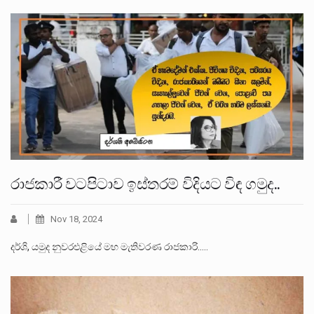
රාජකාරී වටපිටාව ඉස්තරම් විදියට විඳ ගමුද..
Nov 18, 2024
දර්ශි, යමුද නුවරඑළියේ මභ මැතිවරණ රාජකාරි..…