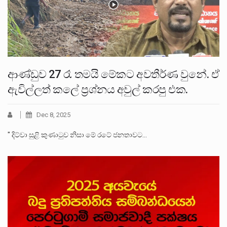
ආණ්ඩුව 27 රෑ තමයි මේකට අවතීර්ණ වුනේ. ඒ
ඇවිල්ලත් කලේ ප්‍රශ්නය අවුල් කරපු එක.
Dec 8, 2025
" දිට්වා සුළි කුණාටුව නිසා මේ රටේ ජනතාවට…