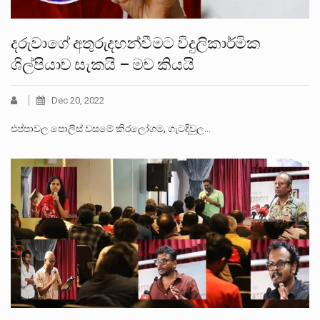
දරුවාගේ අතුරුදහන්වීමට විදුලිකාර්මික
ශිල්පියාව සැකයි – මව කියයි
Dec 20, 2022
එප්පාවල පොලිස් වසමේ කිරලෝගම, ගැටදිවුල…