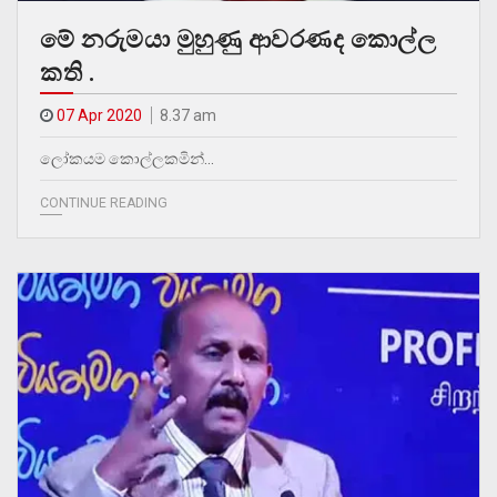
මේ නරුමයා මුහුණු ආවරණද කොල්ල
කති .
07 Apr 2020
8.37 am
ලෝකයම කොල්ලකමින්…
CONTINUE READING