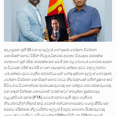
පසුගිය මැයි මස 31 දිනෙන් අවසන් වූ වසර තුළ ලොව පුරා විවිධ තනතුරු නාම වලින්…
මේ, දන්නා හඳුනන ලියන්නකුගේ නන්නාඳුනන අඩවියක සැරිසරා ලද ආස්වාදනීය මොහොතක සිංහාවලෝකනයකි .කෙටි කවියක දිගු බර…
වත්මන් ආණ්ඩුවේ ප්‍රධාන පාර්ශවකරුවා වන ජනතා විමුක්ති පෙරමුණේ කාලයක පටන් තිබුණු ප්‍රධාන සටන් පාඨයක් වූවේ…
අද උදෑසන ජුනි 25 වන දා අල්ලස් හෝ දූෂණ චෝදනා විමර්ශන
කොමිෂන් සභාව විසින් හිටපු අධිකරණ අමාත්‍ය විජයදාස රාජපක්ෂ
මහතාගේ පුත් රඛිත රාජපක්ෂ සහ සමගි ජන බලවේගයේ හොරණ ආසන
සංවිධායක චරිත් අබේසිංහ යන දෙදෙනාව අත්අඩංගුවට ගනු ලබනවා
.මේ අත්අඩංගුවට ගැනීම සම්බන්ධයෙන් හේතු දක්වන අල්ලස් හෝ දූෂණ
චෝදනා විමර්ශන කොමිෂන් සභාව මාධ්‍ය නිවේදනයක් මගින් ප්‍රකාශ කර
සිටියේ සංවිධානාත්මක අපරාධකරුවෙකු සහ මත්ද්‍රව්‍ය ජාවාරම්කරුවෙකු
වන නඳුන් චින්තක නොහොත් ‘හරක් කටා’ නමැත්තා ත්‍රස්තවාදය
වැළැක්වීමේ පනත (PTA) යටතේ පනවා ඇති රඳවා ගැනීමේ
නියෝගවලින් නිදහස් කර, වෙනත් බන්ධනාගාරයකට යොමු කිරීම සහ
අපරාධ පරීක්ෂණ නිලධාරීන්ට අල්ලස් දී ඔහුව සාමාන්‍ය සිරකරුවෙකු
ලෙස රඳවා ගැනීමට රුපියල් ලක්ෂ 1200ක (මිලියන 120ක) මුදලක්