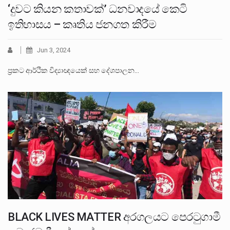
‘දුවට කියන කතාවක්’ ධනවාදයේ කෙටි
ඉතිහාසය – කෘතිය ජනගත කිරීම
Jun 3, 2024
ප්‍රකට ආර්ථික විද්‍යාඥයෙක් සහ දේශපාලන…
BLACK LIVES MATTER අරගලයට පෙරටුගාමී