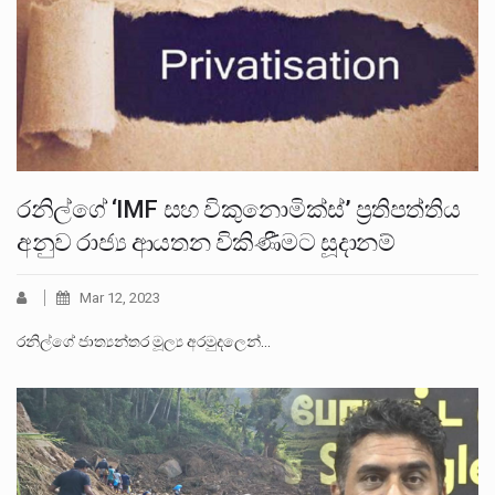
රනිල්ගේ ‘IMF සහ විකුනොමික්ස්’ ප්‍රතිපත්තිය
අනුව රාජ්‍ය ආයතන විකිණීමට සූදානම්
Mar 12, 2023
රනිල්ගේ ජාත්‍යන්තර මූල්‍ය අරමුදලෙන්…