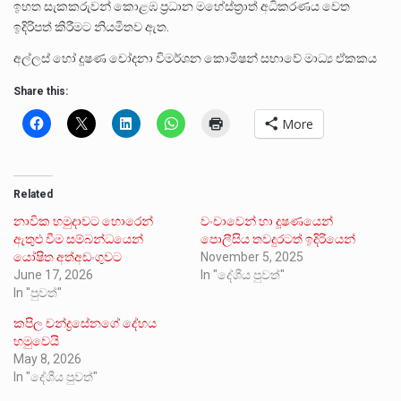
ඉහත සැකකරුවන් කොළඹ ප්‍රධාන මහේස්ත්‍රාත් අධිකරණය වෙත
ඉදිරිපත් කිරීමට නියමිතව ඇත.
අල්ලස් හෝ දූෂණ චෝදනා විමර්ශන කොමිෂන් සභාවේ මාධ්‍ය ඒකකය
Share this:
More
Related
නාවික හමුදාවට හොරෙන්
වංචාවෙන් හා දූෂණයෙන්
ඇතුළු වීම සම්බන්ධයෙන්
පොලීසිය තවදුරටත් ඉදිරියෙන්
යෝෂිත අත්අඩංගුවට
November 5, 2025
June 17, 2026
In "දේශීය පුවත්"
In "පුවත්"
කපිල චන්ද්‍රසේනගේ දේහය
හමුවෙයි
May 8, 2026
In "දේශීය පුවත්"