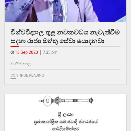
විශ්වවිද්‍යාල තුළ නවකවධය නැවැත්වීම
සඳහා රාජ්‍ය ඔත්තු සේවා යොදනවා
13 Sep 2020
7.35 pm
විශ්වවිද්‍යාල…
CONTINUE READING