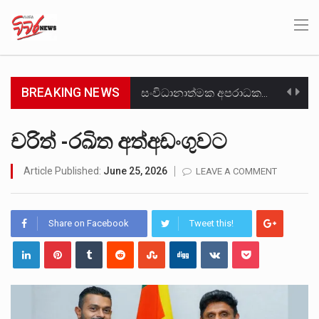
BREAKING NEWS
සංවිධානාත්මක අපරාධකරුවකු වන ලොකු පැටිගේ ප්‍රධාන වෙඩික්කරු බවට සැක කරන ගිං ගඟේ ගිල්වා මරා දමා…
උපරිමාධිකරණ විනිශ්චයකාරවරුන්ගේ හා ඉන් පහළ විනිශ්චයකාරවරුන්ගේ විශ්‍රාම වයස දීර්ඝ කිරීම සඳහා සකස් කර ඇති විසිදෙවන…
චරිත් -රඛිත අත්අඩංගුවට
බන්ධනාගාර රැදවියන් 1,021 දෙනෙකු ඉකුත් වසර පහක කාලය තුලදී (2020 ජනවාරි 01 සිට 2025 දෙසැම්බර්…
Article Published:
June 25, 2026
LEAVE A COMMENT
මහර බන්ධනාගාරයේ අද ඇතිවූ සිද්ධියෙන් තුවාල ලැබූ බව කියන රැඳවියන් ගණන ඉහළ ගොස් තිබේ. ඒ…
Share on Facebook
Tweet this!
අගෝස්තු මස දෙවන ඉරිදා ලිට් රූම් සූම් සංවාදය පැවැත්වෙන්නේ "කතා කරන මහ වැව" නම් නකතාවක්…
ලාල් කාන්ත ඇමතිවරයා අධිකරණ විනිශ්චයකාරවරුන්ගේ විශ්‍රාම යෑමේ වයස සම්බන්ධයෙන් නිහඬව සිටින ලෙස තමාට දැනුම් දුන්…
හිටපු පොලිස්පති පූජිත් ජයසුන්දරට සහ හිටපු ආරක්ෂක අමාත්‍යංශ ලේකම් හේමසිරි ප්‍රනාන්දු විශේෂ ත්‍රිපුද්ගල මහාධිකරණය විසින්…