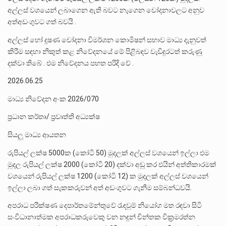
අල්ලස් වශයෙන් ලබාගෙන ඇති බවට නැගෙන චෝදනාවලට අනුව
අත්අඩංගුවට ගත් බවයි .
අල්ලස් හෝ දූෂණ චෝදනා විමර්ශන කොමිෂන් සභාව මාධ්‍ය දැනුවත්
කිරීම සඳහා නිකුත් කළ නිවේදනයේ මේ පිළිබඳව වැඩිදුරටත් කරුණු
දක්වා තිබේ . එම නිවේදනය පහත පරිදි වේ .
2026.06.25
මාධ්‍ය නිවේදන අංක 2026/070
ප්‍රධාන කර්තෘ/ ප්‍රවෘත්ති අධ්‍යක්ෂ
සියලු මාධ්‍ය ආයතන
රුපියල් ලක්ෂ 5000ක (කෝටි 50) මුදලක් අල්ලස් වශයෙන් ඉල්ලා එම
මුදල රුපියල් ලක්ෂ 2000 (කෝටි 20) දක්වා අඩු කර එයින් අත්තිකාරමක්
වශයෙන් රුපියල් ලක්ෂ 1200 (කෝටි 12) ක මුදලක් අල්ලස් වශයෙන්
ඉල්ලා ලබා ගත් සැකකරුවන් අත් අඩංගුවට ගැනීම සම්බන්ධවයි.
අපරාධ පරීක්ෂණ දෙපාර්තමේන්තුවේ රැඳවුම් නියෝග මත රඳවා සිටි
සංවිධානාත්මක අපරාධකරුවෙකු වන නඳුන් චින්තක වික්‍රමරත්න