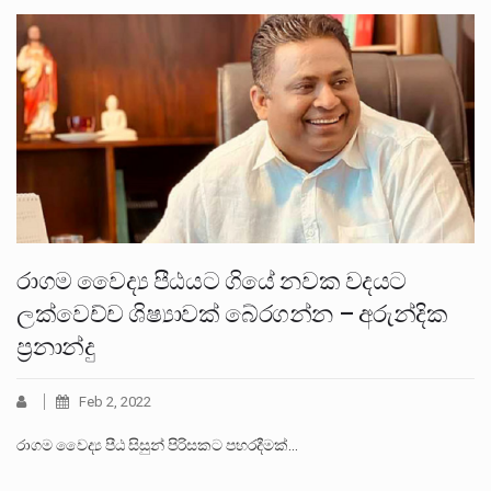
රාගම වෛද්‍ය පීඨයට ගියේ නවක වදයට
ලක්වෙච්ච ශිෂ්‍යාවක් බේරගන්න – අරුන්දික
ප්‍රනාන්දු
Feb 2, 2022
රාගම වෛද්‍ය පීඨ සිසුන් පිරිසකට පහරදීමක්…