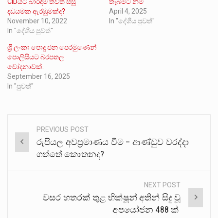
CIDයට බාරදීම තවත් සිසු
තැබීමට නම්
දඩයමක ඇරඹුමක්ද?
April 4, 2025
November 10, 2022
In "දේශීය පුවත්"
In "දේශීය පුවත්"
ශ්‍රී ලංකා පොදු ජන පෙරමුණෙන්
පොලිසියට බරපතල
චෝදනාවක්.
September 16, 2025
In "පුවත්"
PREVIOUS POST
Post
රුපියල අවප්‍රමාණය වීම – ආණ්ඩුව වරද්දා
navigation
ගත්තේ කොතනද?
NEXT POST
වසර හතරක් තුළ භික්ෂූන් අතින් සිදු වූ
අපයෝජන 488 ක්