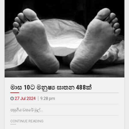
මාස 10ට මනුෂ්‍ය ඝාතන 488ක්
27 Jul 2024
9.28 pm
පසුගිය වසරේ මුල්…
CONTINUE READING