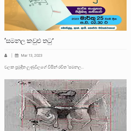
‘සමනල කවුළු තටු’
Mar 13, 2023
චලක ප්‍රමුදිත ලුණුවිලගේ විසින් රචිත ‘සමනල…