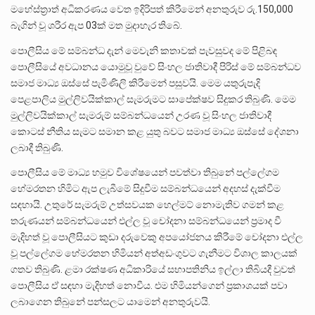
මහේස්ත්‍රාත් අධිකරණය වෙත ඉදිරිපත් කිරීමෙන් අනතුරුව රු.150,000
බැගින් වූ ශරීර ඇප 03ක් මත මුදාහැර තිබේ.
පොලීසිය මේ සම්බන්ධ දැන් මෙවැනි කතාවක් පැවසුවද මේ පිළිබඳ
පොලීසියේ අවධානය යොමුවූ වුවේ සිංහල ජාතිවාදී පිරිස් මේ සම්බන්ධව
සමාජ මාධ්‍ය ඔස්සේ පැමිණිලි කිරීමෙන් පසුවයි. මෙම යතුරුපැදි
පෙළපාලිය මුල්ලිවයික්කාල් සැමරුමට සාපේක්ෂව සිදුකර තිබුණි. මෙම
මුල්ලිවයික්කාල් සැමරුම් සම්බන්ධයෙන් උරණ වූ සිංහල ජාතිවාදී
කොටස් නීතිය සැමට සමාන කළ යුතු බවට සමාජ මාධ්‍ය ඔස්සේ දේශනා
ලබාදී තිබුණි.
පොලීසිය මේ මාධ්‍ය හමුව විශේෂයෙන් පවත්වා තිබුනේ පල්ලේගම
හේමරතන හිමිට ඇප ලැබීමේ සිදුවීම සම්බන්ධයෙන් අදහස් දැක්වීම
සඳහායි. උතුරේ සැමරුම් උත්සවයක හෙල්මට් නොමැතිව ගමන් කළ
තරුණයන් සම්බන්ධයෙන් එල්ල වූ චෝදනා සම්බන්ධයෙන් ප්‍රමාද වී
මැදිහත් වූ පොලීසියට කුඩා දරුවෙකු අපයෝජනය කිරීමේ චෝදනා එල්ල
වූ පල්ලේගම හේමරතන හිමියන් අත්අඩංගුවට ගැනීමට විශාල කාලයක්
ගතව තිබුණි. ළමා රක්ෂණ අධිකාරියේ සභාපතිනිය ඉල්ලා තිබියදී වුවත්
පොලීසිය ඒ සඳහා මැදිහත් නොවීය. එම හිමියන්ගෙන් ප්‍රකාශයක් පවා
ලබාගෙන තිබුනේ පන්සලට යාමෙන් අනතුරුවයි.