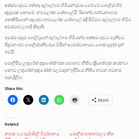
අත්අඩංගුවට ගත්තද පල්ලේගම හිමියන් දවස ගෙව්වේ පොලිස් හිර
කූඩුවක නොවේ. නවලෝක රෝහලේයි. රිමාන්ඩ් බන්ධනාගාර
ගතකිරීමෙන් පසු පවා නවලෝක රෝහලේ රැඳී සිටීමට පල්ලේගම හිමිට
අවස්ථාව ලබාදී තිබුණි.
එසේම පසුව හෙළිවුනේ පල්ලේගම හිමියන්ව අත්අඩංගුවට ගැනීමට
සිදුවන බව පොලිස්පතිවරයා විසින් අටමස්ථානයට ගොස් දැනුම් දුන්
බවයි.
පොලීසිය උතුරේත් දකුණේත් එක සමානව නීතිය ක්‍රියාත්මක කරනවා
නොව උතුරේත් දකුණේත් බලවතුන් ඉදිරියේ නීතිය නවන බවනම්
පැහැදිලිය.
Share this:
More
Related
නවක වධ පැමිණිලි විමර්ශනය
පොලිස් ඝාතනවලට තිත