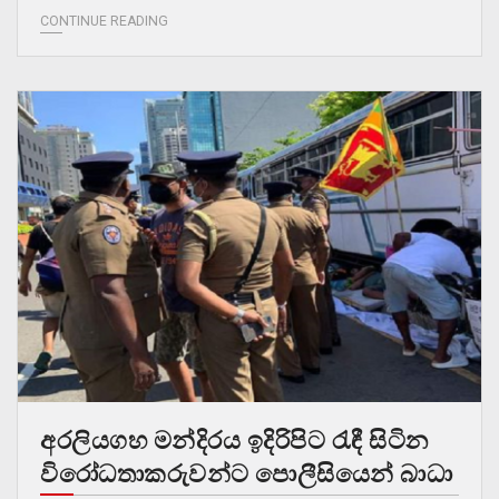
CONTINUE READING
අරලියගහ මන්දිරය ඉදිරිපිට රැඳී සිටින
විරෝධතාකරුවන්ට පොලීසියෙන් බාධා