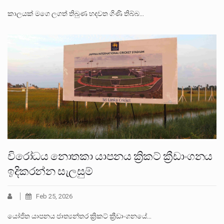
කාලයක් මගෙ ලගත් තිබුණ හදවත ගිණි තිබ්බ…
විරෝධය නොතකා යාපනය ක්‍රිකට් ක්‍රීඩාංගනය
ඉදිකරන්න සැලසුම්
Feb 25, 2026
යෝජිත යාපනය ජාත්‍යන්තර ක්‍රිකට් ක්‍රීඩාංගනයේ…