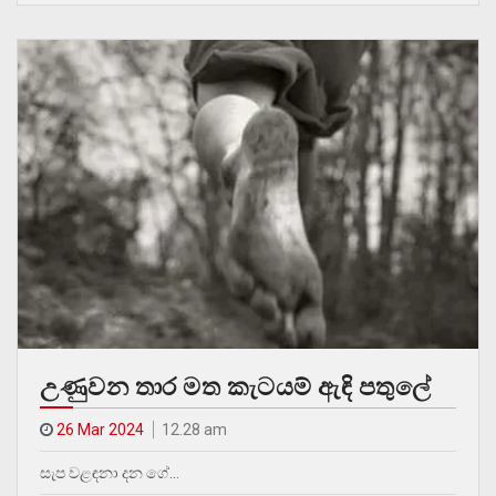
උණුවන තාර මත කැටයම් ඇඳි පතුලේ
26 Mar 2024
12.28 am
සැප වළඳනා දන ගේ…