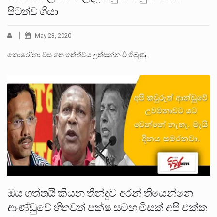
පිටත්ව ගියා
May 23, 2020
කොරෝනා වසංගත තත්ත්වය උත්සන්න වී තිබුණු…
ඔය ගත්තයි කියන තීන්දුව අරන් තියෙන්නෙ
ආණ්ඩුවේ හිතවත් පක්ෂ සමඟ මිසක් අපි එක්ක