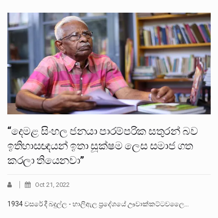
“දෙමළ සිංහල ජනයා පාරම්පරික සතුරන් බව
ඉතිහාසඥයන් ඉතා සූක්ෂම ලෙස සමාජ ගත
කරලා තියෙනවා”
Oct 21, 2022
1934 වසරේ දී බදුල්ල - හාලිඇල ප්‍රදේශයේ ඌවාක්කට්ටවලෛ…