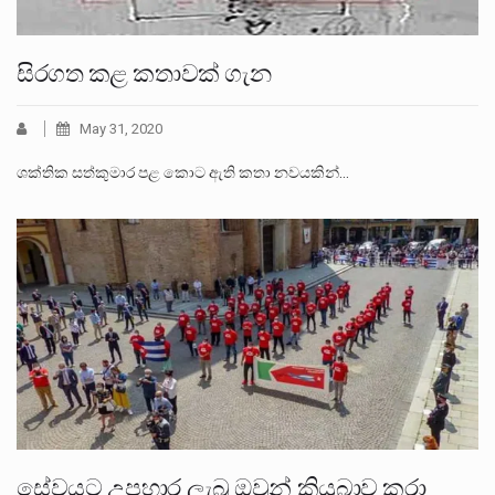
සිරගත කළ කතාවක් ගැන
May 31, 2020
ශක්තික සත්කුමාර පළ කොට ඇති කතා නවයකින්…
සේවයට උපහාර ලැබූ ඔවුන් කියුබාව කරා