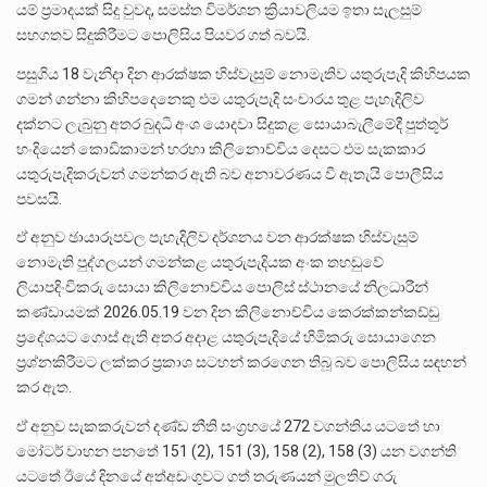
යම් ප්‍රමාදයක් සිදු වුවද, සමස්ත විමර්ශන ක්‍රියාවලියම ඉතා සැලසුම්
සහගතව සිදුකිරීමට පොලිසිය පියවර ගත් බවයි.
පසුගිය 18 වැනිදා දින ආරක්ෂක හිස්වැසුම් නොමැතිව යතුරුපැදි කිහිපයක
ගමන් ගන්නා කිහිපදෙනෙකු එම යතුරුපැදි සංචාරය තුළ පැහැදිලිව
දක්නට ලැබුනු අතර බුදධි අංශ යොදවා සිදුකළ සොයාබැලීමේදී පුත්තූර්
හංදියෙන් කොඩිකාමන් හරහා කිලිනොච්චිය දෙසට එම සැකකාර
යතුරුපැදිකරුවන් ගමන්කර ඇති බව අනාවරණය වී ඇතැයි පොලීසිය
පවසයි.
ඒ අනුව ඡායාරූපවල පැහැදිලිව දර්ශනය වන ආරක්ෂක හිස්වැසුම්
නොමැති පුද්ගලයන් ගමන්කළ යතුරුපැදියක අංක තහඩුවේ
ලියාපදිංචිකරු සොයා කිලිනොච්චිය පොලිස් ස්ථානයේ නිලධාරීන්
කණ්ඩායමක් 2026.05.19 වන දින කිලිනොච්චිය කෙරක්කන්කඩ්ඩු
ප්‍රදේශයට ගොස් ඇති අතර අදාළ යතුරුපැදියේ හිමිකරු සොයාගෙන
ප්‍රශ්නකිරීමට ලක්කර ප්‍රකාශ සටහන් කරගෙන තිබූ බව පොලිසිය සඳහන්
කර ඇත.
ඒ අනුව සැකකරුවන් දණ්ඩ නීති සංග්‍රහයේ 272 වගන්තිය යටතේ හා
මෝටර් වාහන පනතේ 151 (2), 151 (3), 158 (2), 158 (3) යන වගන්ති
යටතේ ඊයේ දිනයේ අත්අඩංගුවට ගත් තරුණයන් මුලතිව් ගරු