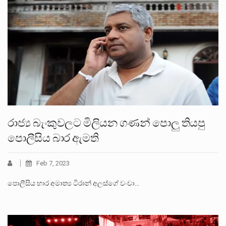
රාජ්‍ය බැංකුවලට මිලියන ගණන් පොලු තියපු
පොලීසිය බාර ඇමති
Feb 7, 2023
පොලීසිය භාර අමාත්‍ය ටිරාන් අලස්ගේ වංචා…