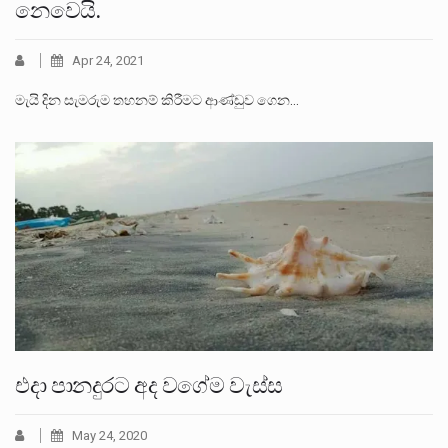
නෙවෙයි.
Apr 24, 2021
මැයි දින සැමරුම තහනම් කිරීමට ආණ්ඩුව ගෙන…
එදා පානදුරට අද වගේම වැස්ස
May 24, 2020