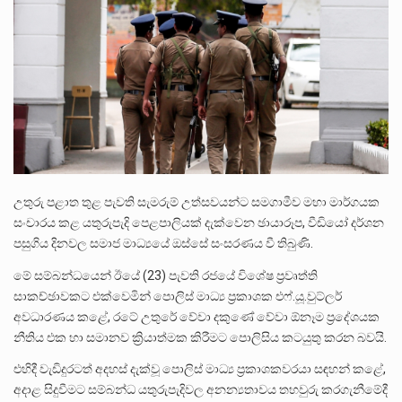
ලාල් කාන්ත ඇමතිවරයා අධිකරණ විනිශ්චයකාරවරුන්ගේ විශ්‍රාම යෑමේ වයස සම්බන්ධයෙන් නිහඬව සිටින ලෙස තමාට දැනුම් දුන්…
2011 වසරේදී දේශපාලන හා මානව හිමිකම් ක්‍රියාකාරීන් වන ලලිත්කුමාර් වීරරාජ් සහ කුගන් මුරුගානන්දන් යාපනයේදී අතුරුදන්…
ගොවියන්ගේ ප්‍රශ්න, ධීවරයන්ගේ ප්‍රශ්න, සෞඛය ප්‍රශ්න, වැටු ප්‍ර්ශ්න, රැකියා විරහිත ප්‍රශ්න මේ සියලු ප්‍රශ්නවලට තනි…
උතුරු පළාත තුළ පැවති සැමරුම් උත්සවයන්ට සමගාමීව මහා මාර්ගයක
සංචාරය කළ යතුරුපැදි පෙළපාලියක් දැක්වෙන ඡායාරූප, වීඩියෝ දර්ශන
පසුගිය දිනවල සමාජ මාධ්‍යයේ ඔස්සේ සංසරණය වී තිබුණි.
මේ සම්බන්ධයෙන් ඊයේ (23) පැවති රජයේ විශේෂ ප්‍රවෘත්ති
සාකච්ඡාවකට එක්වෙමින් පොලිස් මාධ්‍ය ප්‍රකාශක එෆ්.යූ.වුට්ලර්
අවධාරණය කළේ, රටේ උතුරේ වේවා දකුණේ වේවා ඕනෑම ප්‍රදේශයක
නීතිය එක හා සමානව ක්‍රියාත්මක කිරීමට පොලිසිය කටයුතු කරන බවයි.
එහිදී වැඩිදුරටත් අදහස් දැක්වූ පොලිස් මාධ්‍ය ප්‍රකාශකවරයා සඳහන් කළේ,
අදාළ සිදුවීමට සම්බන්ධ යතුරුපැදිවල අනන්‍යතාවය තහවුරු කරගැනීමේදී