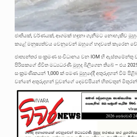
ජාතියක්, වර්ණයක්, ආගමක් හඳුනා ගැනීමට නොහැකිව මුහ
කළේ මනුෂ්‍යත්වය වෙනුවෙන් ඔහුගේ හදවතේ කෑරෙන වේ
ජාත්‍යන්තර සංක්‍රමණ සංවිධානය වන IOM හි ඇස්තමේන්තු
පිරිසකගේ ජීවිත මධ්‍යධරණී මුහුද බිලිගෙන තිබේ – එය 2
සංක්‍රමණිකයන් 1,000 ක් පමණ මුහුදේදී අතුරුදහන් වීම් ප
වන්නේ අතුරුදහන් වූවන්ගේ දෙමව්පියන් හිතවතුන් මිතුරන