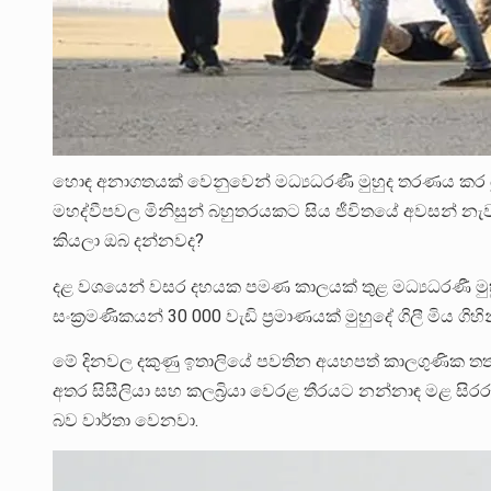
හොඳ අනාගතයක් වෙනුවෙන් මධ්‍යධරණී මුහුද තරණය කර ය
මහද්වීපවල මිනිසුන් බහුතරයකට සිය ජීවිතයේ අවසන් නැවත
කියලා ඔබ දන්නවද?
දළ වශයෙන් වසර දහයක පමණ කාලයක් තුළ මධ්‍යධරණී මුහ
සංක්‍රමණිකයන් 30 000 වැඩි ප්‍රමාණයක් මුහුදේ ගිලී මිය ගිහ
මේ දිනවල දකුණු ඉතාලියේ පවතින අයහපත් කාලගුණික තත්ත්
අතර සිසීලියා සහ කලබ්‍රියා වෙරළ තීරයට නන්නාඳ මළ සිර
බව වාර්තා වෙනවා.