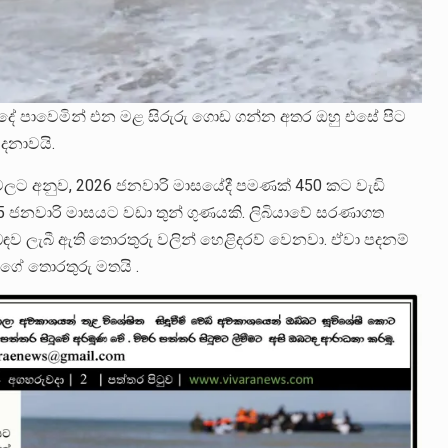
ුදේ පාවෙමින් එන මළ සිරුරු ගොඩ ගන්න අතර ඔහු එසේ පිට
දනාවයි.
 වලට අනුව, 2026 ජනවාරි මාසයේදී පමණක් 450 කට වැඩි
025 ජනවාරි මාසයට වඩා තුන් ගුණයකි. ලිබියාවේ සරණාගත
ිළිබඳව ලැබී ඇති තොරතුරු වලින් හෙළිදරව් වෙනවා. ඒවා පදනම්
්ගේ තොරතුරු මතයි .