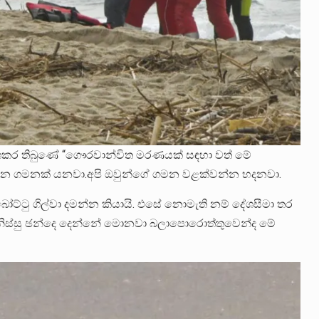
කාශකර තිබුණේ “ගෞරවාන්විත මරණයක් සඳහා වත් මේ
ෙන ගමනක් යනවා.අපි ඔවුන්ගේ ගමන වළක්වන්න හදනවා.
බෝට්ටු ගිල්වා දමන්න කියායි. එසේ නොමැති නම් දේශසීමා තර
නිස්සු ඡන්දෙ දෙන්නේ මොනවා බලාපොරොත්තුවෙන්ද මේ