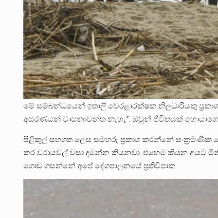
මේ සම්බන්ධයෙන් ඉතාලි වෙරළාරක්ෂක නිලධාරියකු ප්‍ර
අසරණයන් වාසනාවන්ත නැහැ”. ඔවුන් ජීවිතයක් හොයාග
පිළිකුල් සහගත ලෙස සමහරු ප්‍රකාශ කරන්නේ සංක්‍රමණික 
කර වරායවල් වසා දමන්න කියනවා. එහෙම කියන අයට මි
ගොඩ ගසන්නේ අපේ දේශපාලනයේ ප්‍රතිවිපාක.