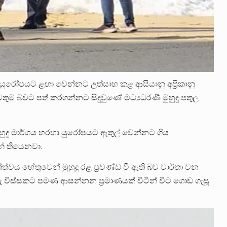
ුරෝපයට ළඟා වෙන්නට උත්සාහ කළ ආසියානු අප්‍රිකානු
ුම බවට පත් කරගන්නට සිදුවුණේ මධ්‍යධරණී මුහුදු පතුල
ුදු මාර්ගය හරහා යුරෝපයට ඇතුල් වෙන්නට ගිය
ින් තියෙනවා.
වය හේතුවෙන් මුහුදු රළ ප්‍රචණ්ඩ වී ඇති බව වාර්තා වන
රු විස්සකට පමණ ආසන්නන ප්‍රමාණයක් විටින් විට ගොඩ ගැසූ