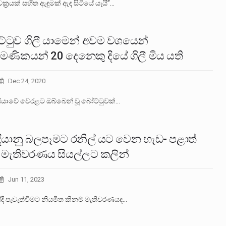
චක්‍රයක් සහිත ඇඳුමක් ඇඳ සිටියේ යැයි”…
්ටුව ගිලී යාමෙන් අවම වශයෙන්
‍රමණිකයන් 20 දෙනෙකු දියේ ගිලී මිය යති
Dec 24, 2020
ීසියාවේ වෙරළට ඔබ්බෙන් වූ බෝට්ටුවක්…
දියානු බලපෑමට රනිල් යට වෙන හැඩ- පළාත්
 මැතිවරණය සියල්ලට කලින්
Jun 11, 2023
ේදී පැවැත්වීමට නියමිත කිනම් මැතිවරණයද…