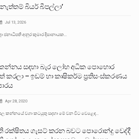
 නැත්තම් බියර් බීපල්ලා’
Jul 13, 2026
දා ජනාධිපති අනුර කුමාර දිසානායක…
කන්නය සඳහා බැර ලෝහ අධික පොහොර
ත් කරලා – ඉඩම් හා කෘෂිකර්ම ප්‍රතිසංස්කරණය
ාපාරය
Apr 28, 2020
යල කන්නයේ වගා කටයුතු සදහා මේ වන විට වෙළෙඳ…
ි රක්ෂිතය ගැසට් කරන බවට පොරොන්දු වෙද්දී