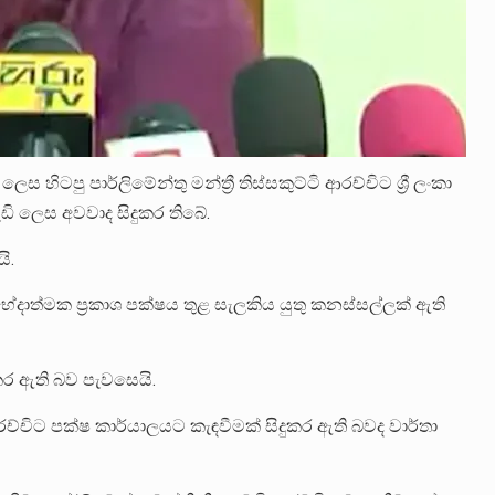
ලෙස හිටපු පාර්ලිමේන්තු මන්ත්‍රී තිස්සකුට්ටි ආරච්චිට ශ්‍රී ලංකා
 ලෙස අවවාද සිදුකර තිබේ.
ි.
ේදාත්මක ප්‍රකාශ පක්ෂය තුළ සැලකිය යුතු කනස්සල්ලක් ඇති
කර ඇති බව පැවසෙයි.
ි ආරච්චිට පක්ෂ කාර්යාලයට කැඳවීමක් සිදුකර ඇති බවද වාර්තා