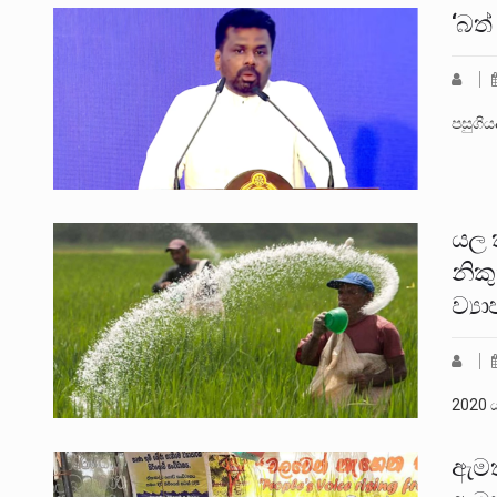
‘බත්
පසුගිය
යල 
නිකු
ව්‍ය
2020 
ඇමත