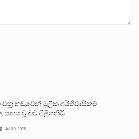
 චක්‍ර නඩුවෙන් මූලික අයිතිවාසිකම්
ලංඝනය වූ බව පිළිගනියි
Jul 30, 2025