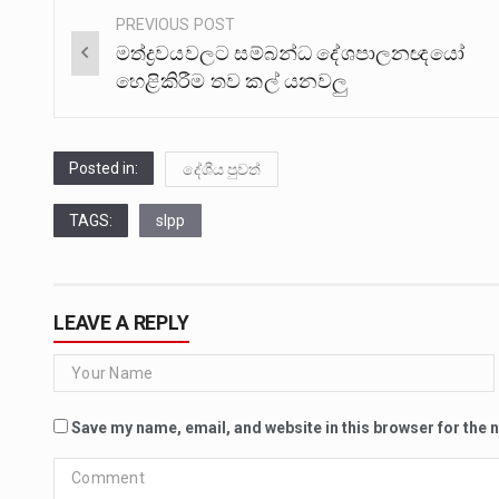
PREVIOUS POST
Post
මත්ද්‍රවයවලට සම්බන්ධ දේශපාලනඥයෝ
navigation
හෙළිකිරීම තව කල් යනවලු
Posted in:
දේශීය පුවත්
TAGS:
slpp
LEAVE A REPLY
Save my name, email, and website in this browser for the 