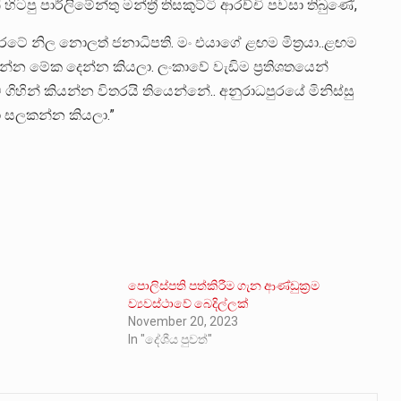
ටපු පාර්ලිමේන්තු මන්ත්‍රී තිසකුට්ටි ආරච්චි පවසා තිබුණේ,
ටේ නිල නොලත් ජනාධිපති. මං එයාගේ ළඟම මිත්‍රයා..ළඟම
න්න මේක දෙන්න කියලා. ලංකාවේ වැඩිම ප්‍රතිශතයෙන්
ගිහින් කියන්න විතරයි තියෙන්නේ.. අනුරාධපුරයේ මිනිස්සු
යා සලකන්න කියලා.”
පොලිස්පති පත්කිරීම ගැන ආණ්ඩුක්‍රම
ව්‍යවස්ථාවේ බෙදිල්ලක්
November 20, 2023
In "දේශීය පුවත්"