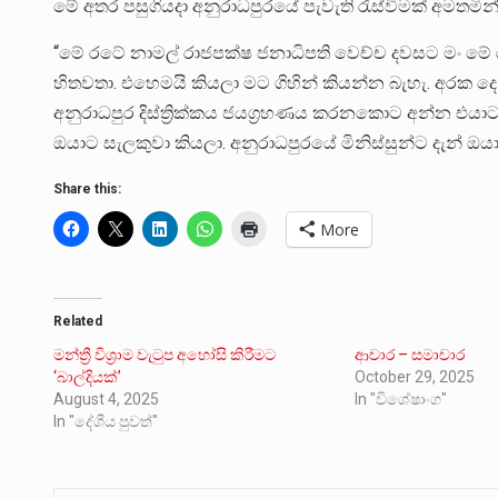
මේ අතර පසුගියදා අනුරාධපුරයේ පැවැති රැස්වීමක් අමතමින් හි
“මේ රටේ නාමල් රාජපක්ෂ ජනාධිපති වෙච්ච දවසට මං මේ ර
හිතවතා. එහෙමයි කියලා මට ගිහින් කියන්න බැහැ. අරක දෙ
අනුරාධපුර දිස්ත්‍රික්කය ජයග්‍රහණය කරනකොට අන්න එයාට 
ඔයාට සැලකුවා කියලා. අනුරාධපුරයේ මිනිස්සුන්ට දැන් ඔ
Share this:
More
Related
මන්ත්‍රී විශ්‍රාම වැටුප අහෝසි කිරීමට
ආචාර – සමාචාර
‘බාල්දියක්’
October 29, 2025
August 4, 2025
In "විශේෂාංග"
In "දේශීය පුවත්"