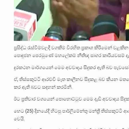
ප්‍රසිද්ධ රැස්වීම්වලදී වගකීම් විරහිත ප්‍රකාශ කිරීමෙන් වළකින 
පොදුජන පෙරමුණේ මහලේකම් නීතිඥ සාගර කාරියවසම් දැඩි
දුරකථන මාර්ගයෙන් මෙම අවවාදය සිදුකර ඇති බව පැවසෙය
ඒ, තිස්සකුට්ටි ආරච්චි මෑත කාලීනව සිදුකළ බව කියන මතභ
කර ඇති බවට සඳහන් කරමිනි.
ඊට ප්‍රතිචාර වශයෙන් පොහොට්ටුව මෙම දැඩි අවවාදය සිදු
හෙට (25) දිනයේදී හිටපු පාර්ලිමේන්තු මන්ත්‍රී තිස්සකුට්ට
වෙයි.