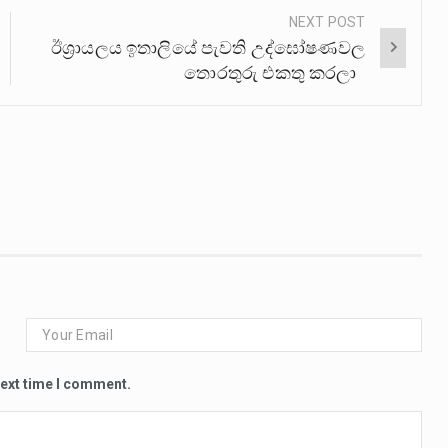
NEXT POST
ඊශ්‍රායලය ඉතාලියේ පැවති උද්ඝෝෂණවල
තොරතුරු එකතු කරලා
next time I comment.