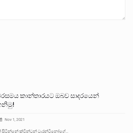
සමය කාන්තාරයට ඔබව සාදරයෙන්
ගනිමු!
Nov 1, 2021
න් සිටින්නේ ක්වින්ටන් ටැරන්ටිනෝගේ…