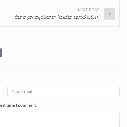
NEXT POST
එකතැන කැරකෙන ‘පාස්කු ප්‍රහාර විවාද’
next time I comment.