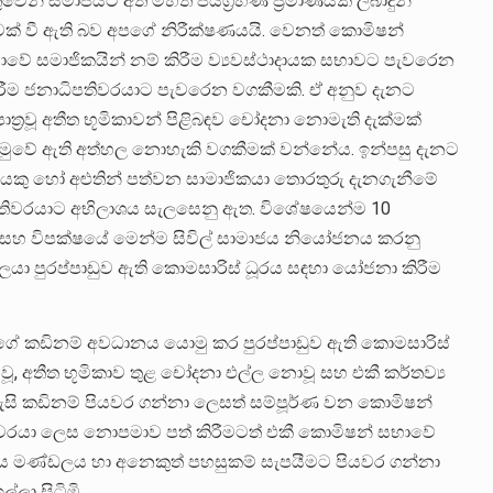
ුවෙන් සමාජයට අති මහත් ජයග්‍රහණ ප්‍රමාණයක් ලබාදුන්
වක් වී ඇති බව අපගේ නිරීක්ෂණයයි. වෙනත් කොමිෂන්
ේ සමාජිකයින් නම් කිරීම ව්‍යවස්ථාදායක සභාවට පැවරෙන
කිරීම ජනාධිපතිවරයාට පැවරෙන වගකීමකි. ඒ අනුව දැනට
්‍රවූ අතීත භූමිකාවන් පිළිබඳව චෝදනා නොමැති දැක්මක්
 හමුවේ ඇති අත්හල නොහැකි වගකීමක් වන්නේය. ඉන්පසු දැනට
යෙකු හෝ අළුතින් පත්වන සාමාජිකයා තොරතුරු දැනගැනීමේ
තිවරයාට අභිලාශය සැලසෙනු ඇත. විශේෂයෙන්ම 10
ේ සහ විපක්ෂයේ මෙන්ම සිවිල් සාමාජය නියෝජනය කරනු
්ගලයා පුරප්පාඩුව ඇති කොමසාරිස් ධූරය සඳහා යෝජනා කිරීම
්ගේ කඩිනම් අවධානය යොමු කර පුරප්පාඩුව ඇති කොමසාරිස්
ූ, අතීත භූමිකාව තුළ චෝදනා එල්ල නොවූ සහ එකී කර්තව්‍ය
අවැසි කඩිනම් පියවර ගන්නා ලෙසත් සම්පූර්ණ වන කොමිෂන්
පතිවරයා ලෙස නොපමාව පත් කිරීමටත් එකී කොමිෂන් සභාවේ
කාර්ය මණ්ඩලය හා අනෙකුත් පහසුකම් සැපයීමට පියවර ගන්නා
ලා සිටිමි.