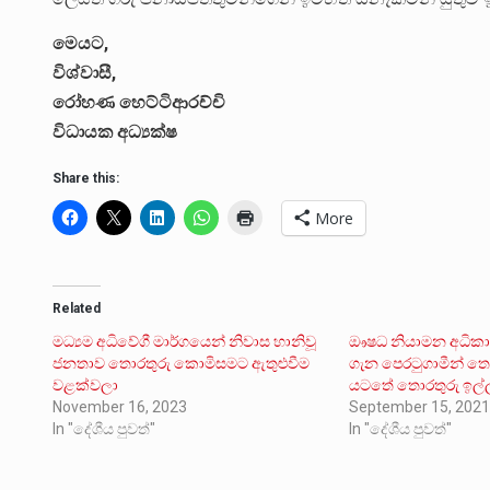
මෙයට,
විශ්වාසී,
‍රෝහණ හෙට්ටිආරච්චි
විධායක අධ්‍යක්ෂ
Share this:
More
Related
මධ්‍යම අධිවේගී මාර්ගයෙන් නිවාස හානිවූ
ඖෂධ නියාමන අධිකාර
ජනතාව තොරතුරු කොමිසමට ඇතුළුවීම
ගැන පෙරටුගාමීන් ත
වළක්වලා
යටතේ තොරතුරු ඉල්
November 16, 2023
September 15, 202
In "දේශීය පුවත්"
In "දේශීය පුවත්"