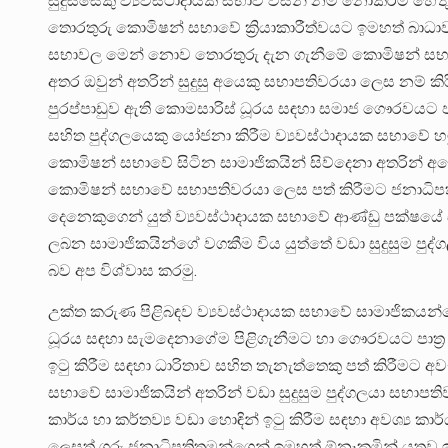
සුදුස්සෙකු ව්‍යවස්ථාදායක සභාව විසින් නම් නොකිරීම හේත
තොරතුරු කොමිෂන් සභාවේ ක්‍රියාකාරීත්වයට ඉමහත් බාධා
සභාවල මෙන් නොව තොරතුරු දැන ගැනීමේ කොමිෂන් සභාව
අතර ඔවුන් අතරින් සුදුසු අයෙකු සභාපතිවරයා ලෙස නම් 
පුරප්පාඩුව ඇති කොමසාරිස් ධූරය සඳහා සමාජ ගෞරවයට පාත
සහිත පුද්ගලයෙකු යෝජනා කිරීම ව්‍යවස්ථාදායක සභාවේ
කොමිෂන් සභාවේ සිටින සාමාජිකයින් සිව්දෙනා අතරින් අ
කොමිෂන් සභාවේ සභාපතිවරයා ලෙස පත් කිරීමට ජනාධිප
දෙනෙකුගෙන් යුත් ව්‍යවස්ථාදායක සභාවේ ආණ්ඩු පක්ෂය
ලබන සාමාජිකයින්ගේ වගකීම විය යුත්තේ වඩා සුදුසුම පුද
බව අප විශ්වාස කරමු.
උක්ත කරුණ පිළිබඳව ව්‍යවස්ථාදායක සභාවේ සාමාජිකයන
ධූරය සඳහා සැමදෙනාගේම පිළිගැනීමට හා ගෞරවයට පාත්‍ර ව
ඉටු කිරීම සඳහා ධාරිතාව සහිත තැනැත්තෙකු පත් කිරීමට 
සභාවේ සාමාජිකයින් අතරින් වඩා සුදුසුම පුද්ගලයා සභා
කාර්ය හා කර්තව්‍ය වඩා හොඳින් ඉටු කිරීම සඳහා අවශ්‍ය 
ලෙසත් ගරු ජනාධිපතිතුමන්ගෙන් ඉමහත් ඕනෑකමින් යුතුව ඉල්