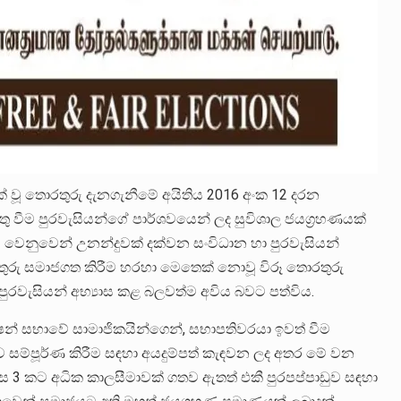
වූ තොරතුරු දැනගැනීමේ අයිතිය 2016 අංක 12 දරන
වීම පුරවැසියන්ගේ පාර්ශවයෙන් ලද සුවිශාල ජයග්‍රහණයක්
 වෙනුවෙන් උනන්දුවක් දක්වන සංවිධාන හා පුරවැසියන්
තුරු සමාජගත කිරීම හරහා මෙතෙක් නොවූ විරූ තොරතුරු
පුරවැසියන් අභ්‍යාස කළ බලවත්ම අවිය බවට පත්විය.
න් සභාවේ සාමාජිකයින්ගෙන්, සභාපතිවරයා ඉවත් වීම
ඩුව සම්පූර්ණ කිරීම සඳහා අයදුම්පත් කැඳවන ලද අතර මේ වන
ාස 3 කට අධික කාලසීමාවක් ගතව ඇතත් එකී පුරපප්පාඩුව සඳහා