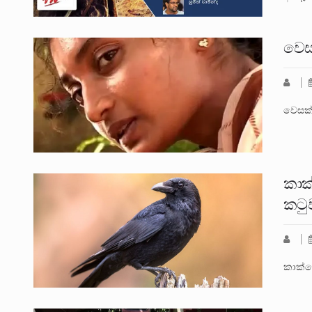
වෙස
වෙසක්
කාක
කටුව
කාක්ක