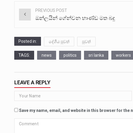
PREVIOUS POST
Post
ඔන්ලයින් ගේන්වන භාණ්ඩ මත බදු
navigation
Posted in:
දේශීය පුවත්
පුවත්
TAGS:
news
politics
sri lanka
workers
LEAVE A REPLY
Save my name, email, and website in this browser for the 