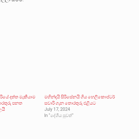
ියේ දත්ත මැකීයාම
මහින්දයි සිරිසේනයි ගිය හෙලිකොප්ටර්
ොරතුරු පනත
සවාරි ගැන තොරතුරු එළියට
ලයි
July 17, 2024
1
In "දේශීය පුවත්"