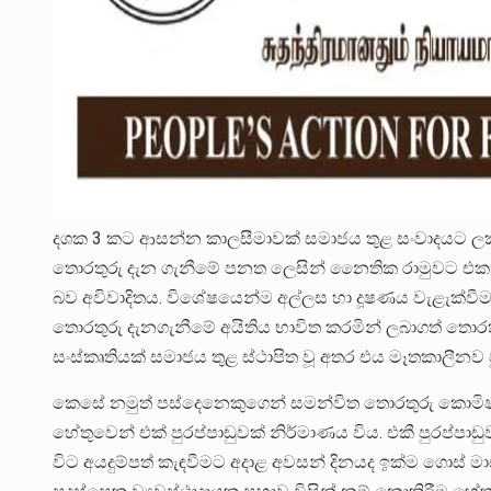
දශක 3 කට ආසන්න කාලසීමාවක් සමාජය තුළ සංවාදයට ලක් 
තොරතුරු දැන ගැනීමේ පනත ලෙසින් නෛතික රාමුවට එකතු 
බව අවිවාදිතය. විශේෂයෙන්ම අල්ලස හා දූෂණය වැළැක්වීම
තොරතුරු දැනගැනීමේ අයිතිය භාවිත කරමින් ලබාගත් තොර
සංස්කෘතියක් සමාජය තුළ ස්ථාපිත වූ අතර එය මෑතකාලීනව 
කෙසේ නමුත් පස්දෙනෙකුගෙන් සමන්විත තොරතුරු කොමිෂ
හේතුවෙන් එක් පුරප්පාඩුවක් නිර්මාණය විය. එකී පුරප්පා
විට අයදුම්පත් කැඳවීමට අදාළ අවසන් දිනයද ඉක්ම ගොස් ම