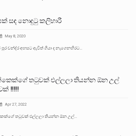
ක් සඳ නොදුටු කලිහාරී
May 8, 2020
 පුර චන්ද්ර අහසට ඇවිත් ගියා ද නැගෙනහිරට…
්කෙක්ගේ තටුවක් එල්ලලා තියන්න ඕන උල්
ක් !!!!!
Apr 27, 2022
ෙක්ගේ තටුවක් එල්ලලා තියන්න ඕන උල්…