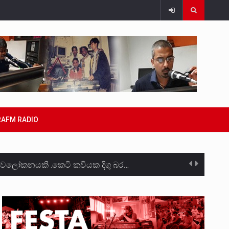
RAFM RADIO
ාවලෝකනයකි .කෙටි කවියක දිගු බර…
ාන සටන් පාඨයක් වූවේ…
්වා මරා දමා…