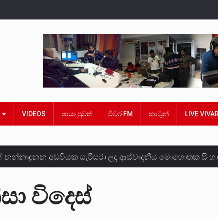
ක
VIDEOS
ඡායා පුවත්
විවර FM
කාටූන්
LIVE VIVA
ේ නන්නාඳුනන අඩවියක සැරිසරා ලද ආස්වාදනීය මොහොතක සිංහ
ශවකරුවා වන ජනතා විමුක්ති පෙරමුණේ කාලයක පටන් තිබුණු ප්‍රධ
ා විදෙස්
න ලොකු පැටිගේ ප්‍රධාන වෙඩික්කරු බවට සැක කරන ගිං ගඟේ ගිල