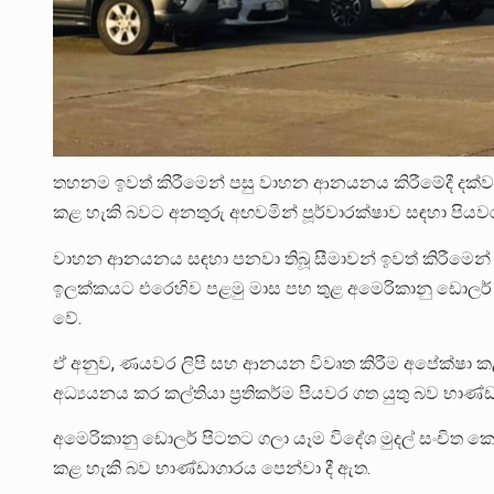
තහනම ඉවත් කිරීමෙන් පසු වාහන ආනයනය කිරීමේදී දක්
කළ හැකි බවට අනතුරු අඟවමින් පූර්වාරක්ෂාව සඳහා පියවර
වාහන ආනයනය සඳහා පනවා තිබූ සීමාවන් ඉවත් කිරීමෙන් 
ඉලක්කයට එරෙහිව පළමු මාස ​​පහ තුළ අමෙරිකානු ඩොලර් 
වේ.
ඒ අනුව, ණයවර ලිපි සහ ආනයන විවෘත කිරීම අපේක්ෂා කළ
අධ්‍යයනය කර කල්තියා ප්‍රතිකර්ම පියවර ගත යුතු බව භාණ්
අමෙරිකානු ඩොලර් පිටතට ගලා යෑම විදේශ මුදල් සංචිත 
කළ හැකි බව භාණ්ඩාගාරය පෙන්වා දී ඇත.