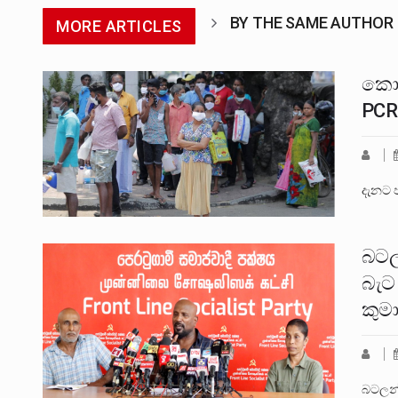
BY THE SAME AUTHOR
MORE ARTICLES
කොර
PCR 
දැනට 
බටල
බැට 
කුමා
බටලන්