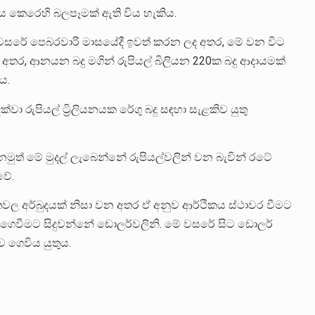
නයනය කෙරෙහි බලපෑමක් ඇති විය හැකිය.
සරේ පෙබරවාරි මාසයේදී ඉවත් කරන ලද අතර, මේ වන විට
 අතර, ආනයන බදු මගින් රුපියල් බිලියන 220ක බදු ආදායමක්
ය.
ුපියල් ට්‍රිලියනයක රේගු බදු සඳහා සැළකිව යුතු
 නමුත් මේ මුදල් ලැබෙන්නේ රුපියල්වලින් වන බැවින් රටේ
වේ.
තවල අර්බුදයක් නිසා වන අතර ඒ අනුව ආර්ථිකය ස්ථාවර වීමට
ය ගෙවීමට සිදුවන්නේ ඩොලර්වලිනි. මේ වසරේ සිට ඩොලර්
ගෙවිය යුතුය.