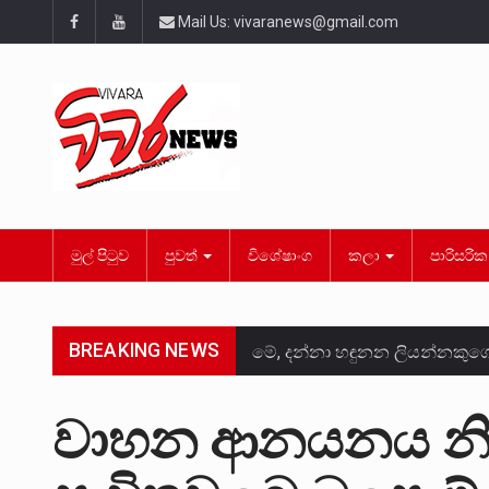
Mail Us:
vivaranews@gmail.com
මුල් පිටුව
පුවත්
විශේෂාංග
කලා
පාරිසරි
BREAKING NEWS
මේ, දන්නා හඳුනන ලියන්නකුග
වත්මන් ආණ්ඩුවේ ප්‍රධාන පාර්
වාහන ආනයනය නිස
සංවිධානාත්මක අපරාධකරුවකු ව