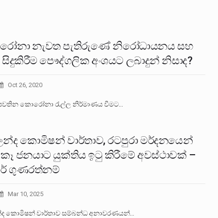
ෝනා නැවත පැතිරුණේ නිරෝධායනය සහ
සිදුකිරීම පෞද්ගලික අංශයට ලබාදුන් නිසාද?
Oct 26, 2020
පවතින කොරෝනා රැල්ල නිර්මාණය වීමට…
න්ද කොමිෂන් වාර්තාව, රටපුරා මර්දනයෙන්
කෑ ජනයාට යුක්තිය ඉටු කිරීමේ අවස්ථාවක් –
ර් ගුණරත්නම්
Mar 10, 2025
ද කොමිෂන් වාර්තාව සම්බන්ධ අනාවරණයන්…