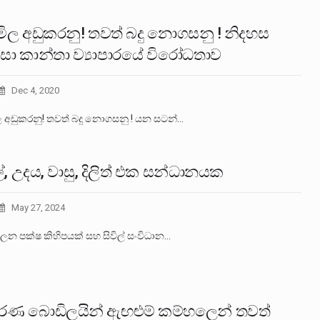
 මිල අඩුකරනු! තවත් බදු නොගසනු ! නිදහස
සා කාන්තා ව්‍යාපාරයේ විරෝධතාව
Dec 4, 2020
ිල අඩුකරනු! තවත් බදු නොගසනු ! යන සටන්…
්, උදය, වාසු, දිලිත් එක සන්ධානයක
May 27, 2024
ලන පක්ෂ කිහිපයක් සහ සිවිල් සංවිධාන…
ණ බොඩිලයින් ඇඟළුම් කම්හලෙන් තවත්