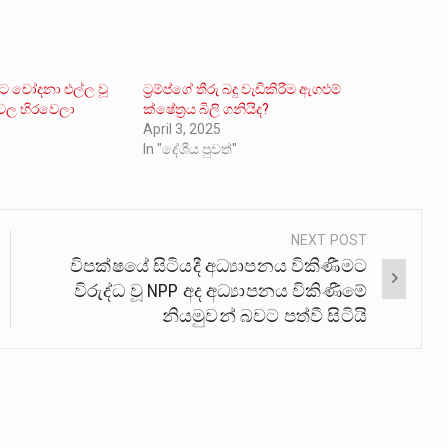
වට චෝදනා එල්ල වූ
ට්‍රම්ප්ගේ තීරු බදු වැඩිකිරීම ඇගළුම්
වල හිරවෙලා
ක්ෂේත්‍රය බිලි ගනියිද?
April 3, 2025
In "දේශීය පුවත්"
NEXT POST
විපක්ෂයේ සිටියදී අධ්‍යාපනය විකිණීමට
විරුද්ධ වූ NPP අද අධ්‍යාපනය විකිණීමේ
නියමුවන් බවට පත්වී සිටියි