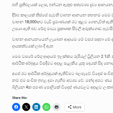
එහි ප්‍රතිඵලයක් ලෙස, ඉන්ධන ඇතුළු අත්‍යවශ්‍ය ද්‍රව්‍ය ආ
දීර්ඝ කාලයක් තිස්සේ පැවති වාහන ආනයන තහනම මෙම ව
වාහන 18,000කට වැඩි ප්‍රමාණයක් රට තුළට ගෙනැවිත් ඇති
උපයා ඇති බව රේගු මාධ්‍ය ප්‍රකාශක සීවලි අරුක්ගොඩ පැවසී
වාහන ආනයනයෙන් ලැබෙන ආදායම මේ වසර සඳහා මේ දක්වා ර
දායකත්වයක් ලබා දී ඇත.
මෙම වසරේ රේගු ආදායම් ඉලක්කය රුපියල් ට්‍රිලියන 2.1කි.
ආර්ථික අර්බුදය විසදීමට අදාළ සැළකිය යුතු දෙයක් සිදු නො
අපේ රට ආර්ථික අර්බුදයක් ඇතිවීමට බලපෑවේ විදෙස් සංචි
නම් එම සංචිත ඉහළ දමා ගැනීම අවශ්‍ය වේ. මන්ද අපට ණ
බිලියන 4ක පමණ පොලීයක් විදෙස් ණයවලට අදාළව ලංකාව 
Share this:
More