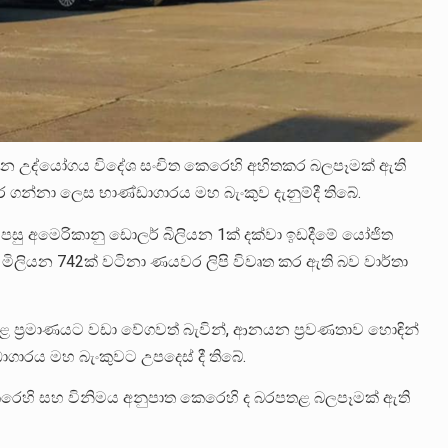
වන උද්යෝගය විදේශ සංචිත කෙරෙහි අහිතකර බලපෑමක් ඇති
 ගන්නා ලෙස භාණ්ඩාගාරය මහ බැංකුව දැනුම්දී තිබේ.
පසු අමෙරිකානු ඩොලර් බිලියන 1ක් දක්වා ඉඩදීමේ යෝජිත
මිලියන 742ක් වටිනා ණයවර ලිපි විවෘත කර ඇති බව වාර්තා
 ප්‍රමාණයට වඩා වේගවත් බැවින්, ආනයන ප්‍රවණතාව හොඳින්
ඩාගාරය මහ බැංකුවට උපදෙස් දී තිබේ.
කෙරෙහි සහ විනිමය අනුපාත කෙරෙහි ද බරපතළ බලපෑමක් ඇති