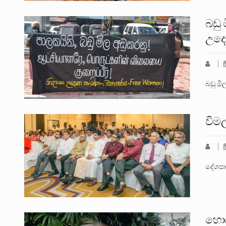
බඩු
උදෙ
බඩු ම
විමල
දේශපා
හොර