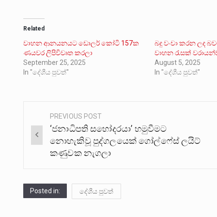
Related
වාහන ආනයනයට ඩොලර් කෝටි 157ක
බදු වංචා කරන ලද බ
ණයවර ලිපිවිවෘත කරලා
වාහන රැසක් වරායන්
September 25, 2025
August 5, 2025
In "දේශීය පුවත්"
In "දේශීය පුවත්"
PREVIOUS POST
Post
‘ජනාධිපති සහෝදරයා’ හමුවීමට
navigation
නොහැකිවූ පුද්ගලයෙක් ගෝල්ෆේස් ලයිට්
කණුවක නැගලා
Posted in:
දේශීය පුවත්