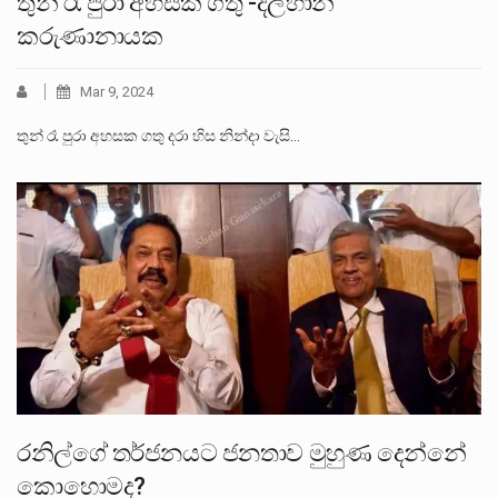
තුන් රෑ පුරා අහසක ගතු -දිල්හානි
කරුණානායක
Mar 9, 2024
තුන් රෑ පුරා අහසක ගතු දරා හිස නින්දා වැසි…
රනිල්ගේ තර්ජනයට ජනතාව මුහුණ දෙන්නේ
කොහොමද?