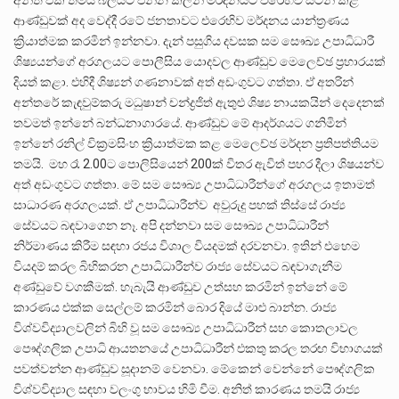
අනිත් එක තමයි බලයට එන්න කලින් මර්දනයට එරෙහිව සටන් කළ
ආණ්ඩුවක් අද වෙද්දී රටේ ජනතාවට එරෙහිව මර්දනය යාන්ත්‍රණය
ක්‍රියාත්මක කරමින් ඉන්නවා. දැන් පසුගිය දවසක සම සෞඛ්‍ය උපාධිධාරී
ශිෂ්‍යයන්ගේ අරගලයට පොලීසිය යොදවල ආණ්ඩුව මෙලෙච්ඡ ප්‍රහාරයක්
දියත් කළා. එහිදී ශිෂ්‍යන් ගණනාවක් අත් අඩංගුවට ගත්තා. ඒ අතරින්
අන්තරේ කැඳවුම්කරු මධුෂාන් චන්ද්‍රජිත් ඇතුළු ශිෂ්‍ය නායකයින් දෙදෙනක්
තවමත් ඉන්නේ බන්ධනාගාරයේ. ආණ්ඩුව මේ ආදර්ශයට ගනිමින්
ඉන්නේ රනිල් වික්‍රමසිංහ ක්‍රියාත්මක කළ මෙලෙච්ඡ මර්දන ප්‍රතිපත්තියම
තමයි. මහ රෑ 2.00ට පොලිසියෙන් 200ක් විතර ඇවිත් පහර දීලා ශිෂයන්ව
අත් අඩංගුවට ගත්තා. මේ සම සෞඛ්‍ය උපාධිධාරීන්ගේ අරගලය ඉතාමත්
සාධාරණ අරගලයක්. ඒ උපාධිධාරීන්ව අවුරුදු පහක් තිස්සේ රාජ්‍ය
සේවයට බඳවාගෙන නෑ. අපි දන්නවා සම සෞඛ්‍ය උපාධිධාරීන්
නිර්මාණය කිරීම සඳහා රජය විශාල වියදමක් දරවනවා. ඉතින් එහෙම
වියදම් කරල බිහිකරන උපාධිධාරීන්ව රාජ්‍ය සේවයට බඳවාගැනීම
අණ්ඩුවේ වගකීමක්. හැබැයි ආණ්ඩුව උත්සහ කරමින් ඉන්නේ මේ
කාරණය එක්ක සෙල්ලම් කරමින් බොර දියේ මාළු බාන්න. රාජ්‍ය
විශ්වවිද්‍යාලවලින් බිහි වූ සම සෞඛ්‍ය උපාධිධාරීන් සහ කොතලාවල
පෞද්ගලික උපාධි ආයතනයේ උපාධිධාරීන් එකතු කරල තරඟ විභාගයක්
පවත්වන්න ආණ්ඩුව සූදානම් වෙනවා. මේකෙන් වෙන්නේ පෞද්ගලික
විශ්වවිද්‍යාල සඳහා වලංගු භාවය හිමි වීම. අනිත් කාරණය තමයි රාජ්‍ය