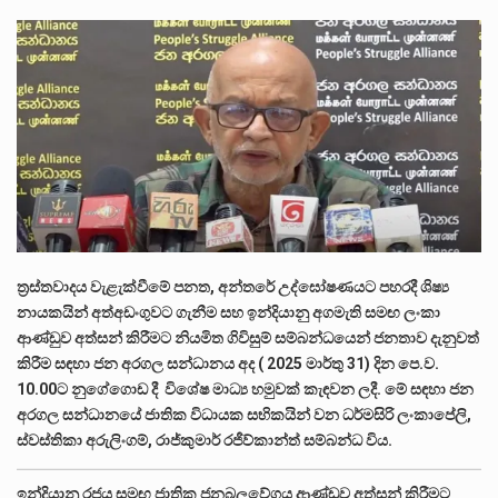
ලාල් කාන්ත ඇමතිවරයා අධිකරණ විනිශ්චයකාරවරුන්ගේ විශ්‍රාම යෑමේ වයස සම්බන්ධයෙන් නිහඬව සිටින ලෙස තමාට දැනුම් දුන්…
2011 වසරේදී දේශපාලන හා මානව හිමිකම් ක්‍රියාකාරීන් වන ලලිත්කුමාර් වීරරාජ් සහ කුගන් මුරුගානන්දන් යාපනයේදී අතුරුදන්…
ගොවියන්ගේ ප්‍රශ්න, ධීවරයන්ගේ ප්‍රශ්න, සෞඛය ප්‍රශ්න, වැටු ප්‍ර්ශ්න, රැකියා විරහිත ප්‍රශ්න මේ සියලු ප්‍රශ්නවලට තනි…
ත්‍රස්තවාදය වැළැක්වීමේ පනත, අන්තරේ උද්⁣ඝෝෂණයට පහරදී ශිෂ්‍ය
නායකයින් අත්අඩංගුවට ගැනීම සහ ඉන්දියානු අගමැති සමඟ ලංකා
ආණ්ඩුව අත්සන් කිරීමට නියමිත ගිවිසුම් සම්බන්ධයෙන් ජනතාව දැනුවත්
කිරීම සඳහා ජන අරගල සන්ධානය අද ( 2025 මාර්තු 31) දින පෙ.ව.
10.00ට නුගේගොඩ දී විශේෂ මාධ්‍ය හමුවක් කැඳවන ලදී. මේ සඳහා ජන
අරගල සන්ධානයේ ජාතික විධායක සභිකයින් වන ධර්මසිරි ලංකාපේලි,
ස්වස්තිකා අරුලිංගම්, රාජ්කුමාර් රජීව්කාන්ත් සම්බන්ධ විය.
ඉන්දියානු රජය සමඟ ජාතික ජනබලවේගය ආණ්ඩුව අත්සන් කිරීමට