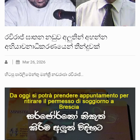
රවිරාජ් ඝාතන නඩුව අලුතින් අහන්න
අභියාචනාධිකරණයෙන් තීන්දුවක්
Mar 26, 2026
හිටපු පාර්ලිමේන්තු මන්ත්‍රී නඩරාජා රවිරාජ්…