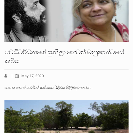
වෙධිවර්ධනගේ සුනිලා හෙවත් මනුෂ්‍යත්වයේ
කවිය
May 17, 2020
පොත පත කියවමින් කවියක රිද්මය පිළිබඳව කරන…