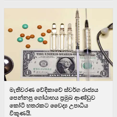
මැතිවරණ වේදිකාවේ ස්වර්ග රාජ්‍යය
පෙන්නපු ගෝඨාභය ප්‍රමුඛ ආණ්ඩුව
කෝටි හතරකට වෛද්‍ය උපාධිය
විකුණයි.