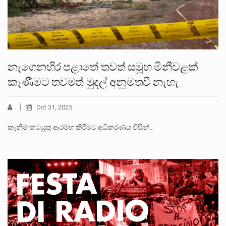
නැගෙනහිර පළාතේ තවත් සමූහ මිනීවළක්
කැණීමට තවමත් මුදල් අනුමතවී නැහැ
Oct 31, 2025
කැනීම් කටයුතු ආරම්භ කිරීමට අධිකරණය විසින්…