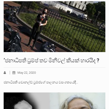
‘ජනාධිපති ට්‍රම්ප් තව මිනීවල් කීයක් හාරයිද ?
May 22, 2020
ජනාධිපති ඩොනල්ඩ් ට්‍රම්ප්ගේ පාලනය වසංගතයේදී…