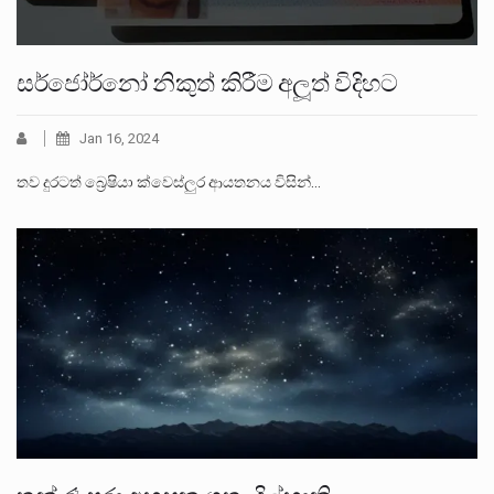
සර්ජෝර්නෝ නිකුත් කිරීම අලූත් විදිහට
Jan 16, 2024
තව දුරටත් බ්‍රෙෂියා ක්වෙස්ලුර ආයතනය විසින්…