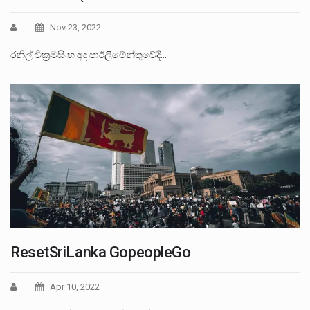
Nov 23, 2022
රනිල් වික්‍රමසිංහ අද පාර්ලිමේන්තුවේදී…
ResetSriLanka GopeopleGo
Apr 10, 2022