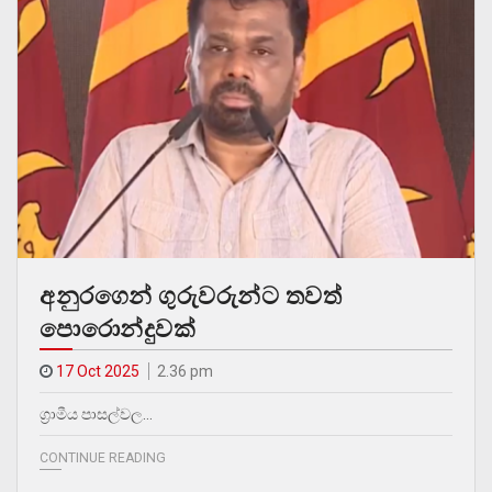
අනුරගෙන් ගුරුවරුන්ට තවත්
පොරොන්දුවක්
17 Oct 2025
2.36 pm
ග්‍රාමීය පාසල්වල…
CONTINUE READING