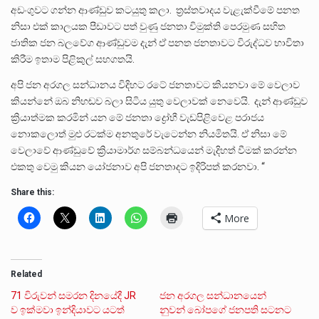
අඩංගුවට ගන්න ආණ්ඩුව කටයුතු කලා. ත්‍රස්තවාදය වැළැක්වීමේ පනත
නිසා එක් කාලයක පීඩාවට පත් වුණු ජනතා විමුක්ති පෙරමුණ සහිත
ජාතික ජන බලවේග ආණ්ඩුවම දැන් ඒ පනත ජනතාවට විරුද්ධව භාවිතා
කිරීම ඉතාම පිළිකුල් සහගතයි.
අපි ජන අරගල සන්ධානය විදිහට රටේ ජනතාවට කියනවා මේ වෙලාව
කියන්නේ ඔබ නිහඬව බලා සිටිය යුතු වෙලාවක් නෙවෙයි. දැන් ආණ්ඩුව
ක්‍රියාත්මක කරමින් යන මේ ජනතා ද්‍රෝහී වැඩපිළිවෙළ පරාජය
නොකලොත් මුළු රටක්ම අනතුරේ වැටෙන්න නියමිතයි. ඒ නිසා මේ
වෙලාවේ ආණ්ඩුවේ ක්‍රියාමාර්ග සම්බන්ධයෙන් මැදිහත් වීමක් කරන්න
එකතු වෙමු කියන යෝජනාව අපි ජනතාදට ඉදිරිපත් කරනවා. “
Share this:
More
Related
71 විරුවන් සමරන දිනයේදී JR
ජන අරගල සන්ධානයෙන්
ව ඉක්මවා ඉන්දියාවට යටත්
නුවන් බෝපගේ ජනපති සටනට