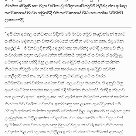
නියමිත ගිවිසුම් සහ මෑත වාර්තා වූ මර්දනකාරී සිදුවීම් පිළිබඳ ජන අරගල
සන්ධානයේ මාධ්‍ය හමුවේදී එම සන්ධානයේ විධායක සභික ධර්මසිරි
ලංකාපේලි
” අපි ජන අරගල සන්ධානය විදිහට මේ මාධ්‍ය හමුව කැඳවන්නේ ඉතාම
සංකීර්ණ දේශපාලන වාතාවරණයක් පවතින මොහොතක. එළඹෙන
අප්‍රේල් 4 – 6 දිනවලදී ඉන්දීය අග්‍රාමාත්‍ය නරේන්ද්‍ර මෝදි ලංකාවේ නිල
සංචාරයක් සඳහා පැමිණෙන්න නියමිතයි. නමුත් ඒ සංචාරයේ අරමුණු
මොනවද සහ එහිදී ඔහු ලංකාවේ ආණ්ඩුවත් සමග අත්සන් කරන්න
නියමිත ගිවිසුම් මොනවද කියන කාරණය ගැන ආණ්ඩුව තවමත්
හෙලිදරව් කර නෑ. හැබැයි ඉන්දියානු මාධ්‍යවල මේ සංචාරය
සම්බන්ධයෙන් වාර්තා ගණනාවක් පල වෙලා තියනවා. ඒ අනුව ඔහු
අපේ රටේ දින හතරක කාලයක් රැඳී සිටින්න නියමිතයි. එහිදී ඉන්දියාව
සහ ලංකාව අතර ඉන්දු ලංකා නව ආරක්ෂක ගිවිසුමක් අත්සන් කරන්න
නියමිත බව වාර්තා වෙනවා. ඉන්දියානු සහ ලාංකා ආණ්ඩු අතර මේ
ගිවිසුම අත්සන් කරන්න සූදානම් වෙන්නේ මුලු ලෝකයම භූ දේශපාලන
උණුසුමක පැටලිල ඉන්න වෙලාවක. විශේෂයෙන්ම මේ වෙලාවෙත්
ඇමරිකාව සහ චීනය ආසියානු මුහුදේ බලය තහවරු කරගැනීම සඳහා
දැවැන්ත බල අරගලයක පැටලිලා ඉන්නේ. එහෙම තත්වයක් ඇතුලේ