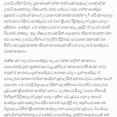
උපාධිධාරීන් විශාල ප්‍රමාණයක් ඉන්න තත්වයක් ඇතුළේ පෞද්ගලික
උපාධි ආයතනවල ශිෂ්‍යයන්ව රාජ්‍ය සේවයට බඳව ගන්න ආණ්ඩුව
සූදානම් වෙන්නේ කාගේ උවමනාවක් තෘප්ත කරන්න ද ? අපි ජන අරගල
සන්ධානය විදිහට ආණ්ඩුවේ මේ මෘග ක්‍රියාව පිළිකුලෙන් යුතුව හෙලා
දකිනවා. අණ්ඩුව මේ මර්දනය වහාම නතර කළ යුතුයි. ඒ වගේම තමයි
රිමාන්ඩ් ගතකළ කළ ශිෂ්‍යය නායකයින් දෙදෙනාව නිදහස් කරන්න ඕන.
සම සෞඛ්‍ය උපාධිධාරීන්ගේ ඉල්ලීම් පිළිබඳව සාධාරණ පදනමක් මත
පිහිටා කටයුතු කරන්න කියන කාරණයත් අපි මේ වෙලාවේ ආණ්ඩුවට
මතක් කරනවා.
ජාතික ජන බලවේග ආණ්ඩුව බලයට එන්න කලින් ජනතාවට
පොරොන්දු වුනා ත්‍රස්තවාදය වැළැක්වීමේ පනත අහෝසි කරන බවට.
නමුත් ඒ කාරණය දැන් ආණ්ඩුවට අමතක වෙලා. දැන් ආණ්ඩුව ඒ
මෙලෙච්ඡ පනතම භාවිතා කරමින් පුද්ගලයින් අත් අඩංගුවට ගන්න පටන්
අරගෙන. මේ වෙද්දි ඊශ්‍රායලය විසින් පලස්තීනයට එරෙහිව මෙලෙච්ඡ
යුද්ධයක් ක්‍රියාත්මක කරමින් යනවා. ලෝකයේ සියලු මානව හිතවාදී
මිනිසුන් පිළිකුලෙන් යුතුව හෙලා දකින මේ යුද්ධය ගැන ලංකාවේ
ආණ්ඩුව දරන ආකල්පය අපිට තවමත් පැහැදිළි නෑ. පසුගිය දවසක එම
ඊශ්‍රායලය විසින් ක්‍රියාත්මක කරනු ලබන මෙලෙච්ඡ යුද්ධයට විරෝධය
දක්වමින් අන්තර්ජාලයේ පෝස්ට් ශෙයාර් කළ මුස්ලිම් තරුණයෙක් අත්