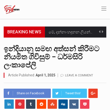
BREAKING NEWS
මේ, දන්නා හඳුනන ලියන්නකුගේ නන්නාඳුනන අඩවියක සැරිසරා ලද ආස්වාදනීය මොහොතක සිංහාවලෝකනයකි .කෙටි කවියක දිගු බර…
වත්මන් ආණ්ඩුවේ ප්‍රධාන පාර්ශවකරුවා වන ජනතා විමුක්ති පෙරමුණේ කාලයක පටන් තිබුණු ප්‍රධාන සටන් පාඨයක් වූවේ…
ඉන්දියානු සමඟ අත්සන් කිරීමට
නියමිත ගිවිසුම් – ධර්මසිරි
සංවිධානාත්මක අපරාධකරුවකු වන ලොකු පැටිගේ ප්‍රධාන වෙඩික්කරු බවට සැක කරන ගිං ගඟේ ගිල්වා මරා දමා…
ලංකාපේලි
උපරිමාධිකරණ විනිශ්චයකාරවරුන්ගේ හා ඉන් පහළ විනිශ්චයකාරවරුන්ගේ විශ්‍රාම වයස දීර්ඝ කිරීම සඳහා සකස් කර ඇති විසිදෙවන…
Article Published:
April 1, 2025
LEAVE A COMMENT
බන්ධනාගාර රැදවියන් 1,021 දෙනෙකු ඉකුත් වසර පහක කාලය තුලදී (2020 ජනවාරි 01 සිට 2025 දෙසැම්බර්…
මහර බන්ධනාගාරයේ අද ඇතිවූ සිද්ධියෙන් තුවාල ලැබූ බව කියන රැඳවියන් ගණන ඉහළ ගොස් තිබේ. ඒ…
Share on Facebook
Tweet this!
අගෝස්තු මස දෙවන ඉරිදා ලිට් රූම් සූම් සංවාදය පැවැත්වෙන්නේ "කතා කරන මහ වැව" නම් නකතාවක්…