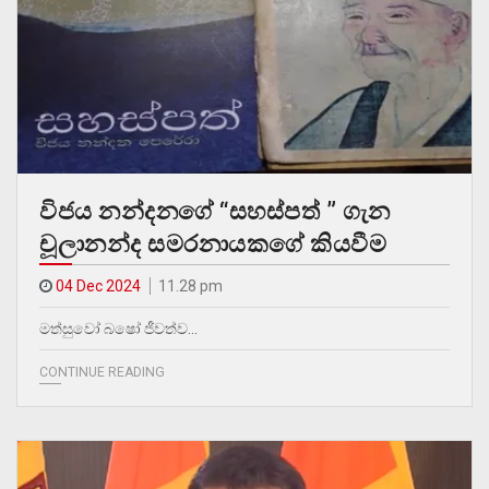
විජය නන්දනගේ “සහස්පත් ” ගැන
චූලානන්ද සමරනායකගේ කියවීම
04 Dec 2024
11.28 pm
මත්සුවෝ බෂෝ ජීවත්ව…
CONTINUE READING