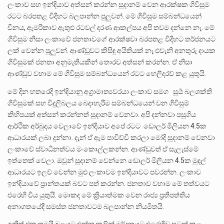
ලංකාව සහ ඉන්දියාව අත්සන් කරන්න සූදානම් වෙන ආරක්ෂක ගිවිසුම
රටට බරපතළ විදිහට බලපාන්න පුලුවන්. මේ ගිවිසුම සම්බන්ධයෙන්
චීනය, ඇමරිකාව ඇතුළු රටවල් දරණ ආකල්පය අපි තවම දන්නෙ නෑ. මේ
ගිවිසුම නිසා ලංකාවේ ජනතාවගේ ආරක්ෂවා බරපතළ විදිහට තර්ජනයට
ලක් වෙන්න පුලුවන්. ආණ්ඩුවට කිසිඳු අයිතියක් නෑ එවැනි අනතුරු දායක
ගිවිසුමක් ජනතා අනුමැතියකින් තොරව අත්සන් කරන්න. ඒ නිසා
ආණ්ඩුව වහාම මේ ගිවිසුම සම්බන්ධයෙන් රටට හෙලිදරව් කළ යුතුයි.
මේ දින හතරෙදි ඉන්දියානු අග්‍රාමාත්‍යවරයා ලංකාව සමග සූර්‍ය බලශක්ති
ගිවිසුමක් සහ විදුලිබලය බෙදාහැරීම සම්බන්ධයෙන් වන ගිවිසුම්
කිහිපයක් අත්සන් කරන්නත් සූදානම් වෙනවා. අපි දන්නවා පසුගිය
ආර්ථික අර්බුදය වෙලාවේ ඉන්දියාව අපේ රටට ඩොලර් මිලියන 4.5ක
ආධාරයක් ලබා දුන්නා. දැන් ඒ ඇම පාවිච්චි කරලා මෝදි සූදානම් වෙනවා
ලංකාවේ ස්වාධීනත්වය මංකොල්ලකන්න. ආණ්ඩුවත් ඒ සැලැස්මේ
ඉත්තෙක් වෙලා. ඔවුන් සූදානම් වෙන්නෙ ඩොලර් මිලියන 4.5ක මුදල්
ආධාරයට ඉලව් වෙන්න මුළු ලංකාවම ඉන්දියාවට පවරන්න. ලංකාව
ඉන්දියාවේ ප්‍රාන්තයක් බවට පත් කරන්න. ජනතාව වහාම මේ තත්වයට
එරෙහි විය යුතුයි. මොකද මේ ක්‍රියාත්මක වෙන රාජ්‍ය ප්‍රතිපත්තිය
අනාගතයේදී සමස්ත ජනතාවටම බලපාන්න නියමිතයි.