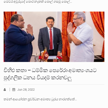
මෙවර අවුරුදේ පොර නැතත් පොල් ගසමු පොල්…
විහිළු කතා – ධම්මික පෙරේරා අමාත්‍යංශයට
පුද්ගලික ධනය වියදම් කරනවලු
Jun 28, 2022
තමන් ආයෝජන ප්‍රවර්ධන අමාත්‍ය ධුරය භාරගත්තේ…