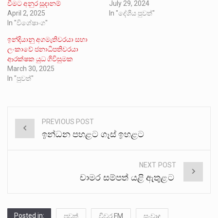
වීමට අනුර සූදානම්
July 29, 2024
April 2, 2025
In "දේශීය පුවත්"
In "විශේෂාංග"
ඉන්දියානු අගමැතිවරයා සහා
ලංකාවේ ජනාධිපතිවරයා
ආරක්ෂක යුධ ගිවිසුමක
March 30, 2025
In "පුවත්"
PREVIOUS POST
Post
ඉන්ධන පහළට ගෑස් ඉහළට
navigation
NEXT POST
චාමර සම්පත් යළි ඇතුළට
Posted in:
පුවත්
විවර FM
සංවාද