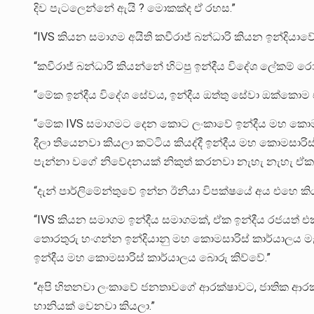
දිව පැටලෙන්නේ ඇයි ? මොකක්ද ඒ රහස.”
“IVS කියන සමාගම අයිති කවීරාජ් බන්ධාරි කියන ඉන්දියාවේ
“කවීරාජ් බන්ධාරි කියන්නේ හිටපු ඉන්දීය විදේශ ලේකම් රොම
“මේක ඉන්දීය විදේශ සේවය, ඉන්දීය ඔත්තු සේවා ඔක්කොම 
“මේක IVS සමාගමට දෙන කොට ලංකාවේ ඉන්දීය මහ කොමස
දීලා තියෙනවා කියලා කට්ටිය කියද්දී ඉන්දීය මහ කොමස
පැන්නා වගේ නිවේදනයක් නිකුත් කරනවා නැහැ නැහැ ඒක 
“දැන් පාර්ලිමේන්තුවේ ඉන්න ඊනියා විපක්ෂයේ අය එහෙ ක
“IVS කියන සමාගම ඉන්දීය සමාගමක්, ඒක ඉන්දීය රජයත් 
තොරතුරු හංගන්න ඉන්දියානු මහ කොමසාරිස් කාර්යාලය මැදිහ
ඉන්දීය මහ කොමසාරිස් කාර්යාලය බොරු කිව්වේ.”
“අපි හිතනවා ලංකාවේ ජනතාවගේ ආරක්ෂාවට, ජාතික ආරක
හානියක් වෙනවා කියලා.”