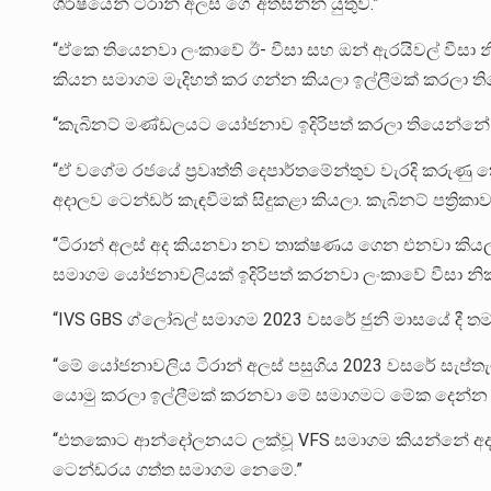
ශීර්ෂයෙන් ටිරාන් අලස් ගේ අත්සනින් යුතුව.”
“ඒකෙ තියෙනවා ලංකාවේ ඊ- වීසා සහ ඔන් ඇරයිවල් වීසා න
කියන සමාගම මැදිහත් කර ගන්න කියලා ඉල්ලීමක් කරලා ත
“කැබිනට් මණ්ඩලයට යෝජනාව ඉදිරිපත් කරලා තියෙන්නේ ටි
“ඒ වගේම රජයේ ප්‍රවෘත්ති දෙපාර්තමේන්තුව වැරදි කරුණු 
අදාලව ටෙන්ඩර් කැඳවීමක් සිදුකළා කියලා. කැබිනට් පත්‍රි
“ටිරාන් අලස් අද කියනවා නව තාක්ෂණය ගෙන එනවා කියල
සමාගම යෝජනාවලියක් ඉදිරිපත් කරනවා ලංකාවේ වීසා නිකු
“IVS GBS ග්ලෝබල් සමාගම 2023 වසරේ ජුනි මාසයේ දී ත
“මේ යෝජනාවලිය ටිරාන් අලස් පසුගිය 2023 වසරේ සැප්තැම්බ
යොමු කරලා ඉල්ලීමක් කරනවා මේ සමාගමට මේක දෙන්න ක
“එතකොට ආන්දෝලනයට ලක්වූ VFS සමාගම කියන්නේ අද 
ටෙන්ඩරය ගත්ත සමාගම නෙමේ.”