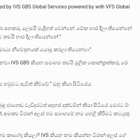
 by IVS GBS Global Services powered by with VFS Global
සහකරු ලෙසයි මැදිහත් වෙන්නේ. මේක භාර දීලා තියෙන්නේ
තමයි භාර දීලා තියෙන්නේ.”
මාධ්‍ය නිවේදනයක් යොමු කරලා තියෙනවා.”
ෙනවා IVS GBS කියන සමාගම තමයි මුලික කොන්ත්‍රාත්කරු මේ
ය හමුවට ඇවිත් කිව්වේ.” ඔහු කියා සිටියේය.
දු ජාගොඩ වැඩිදුරටත් අදහස් දක්වමින් කියා සිටියේ මෙරට ඊ-
ත්, අමාත්‍ය ටිරාන් අලස් එම සමාගමේ නම හෙළි කිරීමට කටයුතු
ගම කාගේද කියලා? IVS කියන නම කියන්න ටිරාන් අලස් ගේ