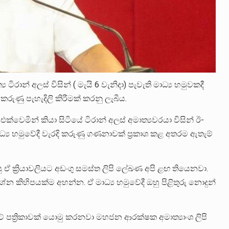
රාන් අලස් විසින් ( මැයි 6 වැනිදා) පැවැති මාධ්‍ය හමුවකදී
රුණු පැහැදිලි කිරීමක් කරනු ලැබීය.
්වෙමින් කියා සිටියේ ටිරාන් අලස් අමාත්‍යවරයා විසින් ඊ-
ධ්‍ය හමුවේදී වැරදි කරුණු ගණනාවක් ප්‍රකාශ කළ අතරම ඇතැම්
 ඒ ක්‍රියාවලියට අඩංගු සමස්ත ලිපි ලේඛණ අපි ළඟ තියෙනවා.
්න කිහිපයක්ම අහන්න. ඒ මාධ්‍ය හමුවේදී ඔහු පිළිතුරු නොදුන්
ට් පත්‍රිකාවක් යොමු කරනවා මහජන ආරක්ෂක අමාත්‍යාංශ ලිපි