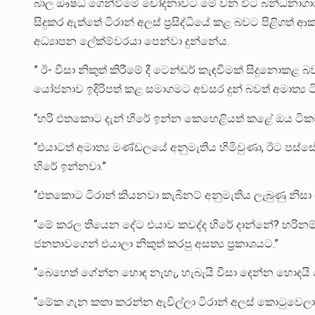
බාල ඖෂධ ගෙන්වීමේ චෝදනාවට මේ වන විට බන්ධනාගාර ගත
සිදුකර ඇත්තේ ටිරාන් අලස් ප්‍රසිද්ධියේ කළ බවට පිළිගත
අධ්‍යාපන ලේක්ම්වරයා පෙන්වා දුන්නේය.
” ඊ- වීසා නිකුත් කිරීමේ දී ටෙන්ඩර් කැඳවීමක් සිදුනොකළ බව
යෝජනාව ඉදිරිපත් කළ සමාගමට අවසර දුන් බවත් අමාත්‍ය ටිරා
“හරි එතකොට දැන් හිරේ ඉන්න කෙහෙළියත් කළේ ඔය ටිකම
“එයාටත් අමාත්‍ය මණ්ඩලයේ අනුමැතිය හිමිවුණා, ඊට පස්
හිරේ ඉන්නවා.”
“එතකොට ටිරාන් කියනවා කැබිනට් අනුමැතිය ලැබුණු නිස
“මේ කරල තියෙන දේට එයාව කවද්ද හිරේ දාන්නේ? හරිනම් 
ජනතාවගෙන් එයාලා නිකුත් කරපු අසත්‍ය ප්‍රකාශයට.”
“බෙහෙත් ගේන්න හොඳ නැහැ, හැබැයි වීසා දෙන්න හොදයි 
“මේක ගැන කතා කරන්න ඇවිල්ලා ටිරාන් අලස් කොටුවෙලා 