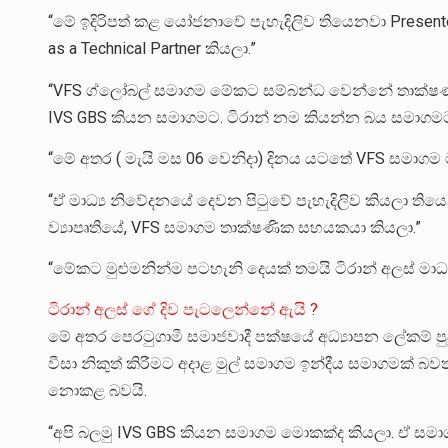
“මේ ඉදිරිපත් කළ යෝජනාවේ පැහැදිලිව තියෙනවා Presented
as a Technical Partner කියලා.”
“VFS ග්ලෝබල් සමාගම මේකට සම්බන්ධ වෙන්නේ තාක්ෂණ 
IVS GBS කියන සමාගමට. ටිරාන් නම කියන්න බය සමාගමට 
“මේ අතර ( මැයි මස 06 වෙනිදා) දිනය යටතේ VFS සමාගම 
“ඒ මාධ්‍ය නිවේදනයේ දෙවන පිටුවේ පැහැදිලිව කියලා තිය
ව්‍යාපෘතියේ, VFS සමාගම තාක්ෂණික සහයකයා කියලා.”
“මේකට මුළුමනින්ම පටහැනි දෙයක් තමයි ටිරාන් අලස් මාධ්‍
ටිරාන් අලස් ගේ දිව පැටලෙන්නේ ඇයි ?
මේ අතර පෙරටුගාමී සමාජවාදී පක්ෂයේ අධ්‍යාපන ලේකම් පුබු
වීසා නිකුත් කිරීමට අදාළ මුල් සමාගම ඉන්දීය සමාගමක් බව
නොකළ බවයි.
“අපි බලමු IVS GBS කියන සමාගම මොකක්ද කියලා. ඒ සමා