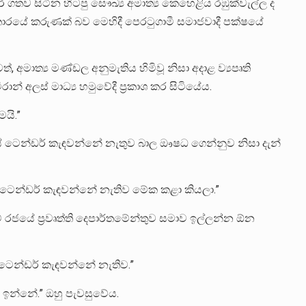
ව සිටින හිටපු සෞඛ්‍ය අමාත්‍ය කෙහෙළිය රඹුක්වැල්ල ද
් ආකාරයේ කරුණක් බව මෙහිදී පෙරටුගාමී සමාජවාදී පක්ෂයේ
ත්, අමාත්‍ය මණ්ඩල අනුමැතිය හිමිවූ නිසා අදාළ ව්‍යපෘති
න් අලස් මාධ්‍ය හමුවේදී ප්‍රකාශ කර සිටියේය.
යි.”
සේ ටෙන්ඩර් කැඳවන්නේ නැතුව බාල ඖෂධ ගෙන්නුව නිසා දැන්
ා ටෙන්ඩර් කැඳවන්නේ නැතිව මේක කළා කියලා.”
රජයේ ප්‍රවෘත්ති දෙපාර්තමේන්තුව සමාව ඉල්ලන්න ඕන
ටෙන්ඩර් කැඳවන්නේ නැතිව.”
ඉන්නේ.” ඔහු පැවසුවේය.