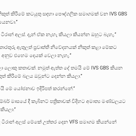
ිකුත් කිරීමේ කටයුතු සඳහා පෞද්ගලික සමාගමක් වන IVS GBS
ියෙනවා.”
රාන් අලස්. දැන් ඒක නැහැ කියලා කියන්න ඔහුට බැහැ.”
තොරතුරු ඇතුලත් ප්‍රවෘත්ති නිවේදනයක් නිකුත් කළා මේකට
කාව අනුව එහෙම දෙයක් වෙලා නැහැ.”
ා ලොකු කතාවක්. නමුත් ඇත්ත දේ තමයි මේ IVS GBS කියන
ත් කිරීමේ බලය ඔවුන්ට දෙන්න කියලා.”
මයි මේ යෝජනාව ඉදිරිපත් කරන්නේ.”
ර් මාසයේ දී කැබිනට් පත්‍රිකාවක් විදිහට අමාත්‍ය මණ්ඩලයට
ියලා.”
ටිරාන් අලස් මේකේ උත්තර දෙන VFS සමාගම කියන්නේ