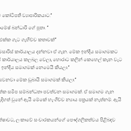
 කෝටිපති ව්‍යාපාරිකයාට.”
ේෂ් බන්ධාරි ගේ පුතා. ”
එක්ක ගැට ගැහිච්ච කතාවක්”
ාරිස් කාර්යාලය දන්නවා ඒ ගැන. මේක ඉන්දීය සමාගමකට
ාරිස් කාර්යාලය කලබල වෙලා, හොරාට කලින් කෙහෙල් කැන වැට
ඉන්දීය සමාගමක් නෙමෙයි කියලා.”
ියවනවා මේක ඩුබායි සමාගමක් කියලා.”
එක්ක සමීප සම්බන්ධතා පවත්වන සමාගමක්. ඒ සමාගම ගැන
ත් වුනේ ඇයි මේකේ හැංගිච්ච න්‍යාය පත්‍රයක් නැත්නම්. ඇයි
්ෂාවට, ලංකාවේ සංචාරකයන්ගේ පෞද්ගලිකත්වය පිළිබඳව