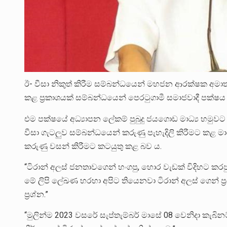
ඊ- වීසා නිකුත් කිරීම සම්බන්ධයෙන් මහජන ආරක්ෂක අමාත්‍ය ටි
කළ ප්‍රකාශයක් සම්බන්ධයෙන් පෙරටුගාමී සමාජවාදී පක්ෂය ක
එම පක්ෂයේ අධ්‍යාපන ලේකම් පුබුදු ජයගොඩ මාධ්‍ය හමුවට එක
වීසා ගැටලුව සම්බන්ධයෙන් කරුණු පැහැදිලි කිරීමට කළ මා
කරුණු වසන් කිරීමට කටයුතු කළ බව ය.
“ටිරාන් අලස් ජනතාවගෙන් හංගපු, හොර වැඩක් විදිහට කරපු
මේ ලිපි ලේඛණ හරහා අපිට තියෙනවා ටිරාන් අලස් ගෙන් ප්‍රශ
ප්‍රශ්න.”
“මුලින්ම 2023 වසරේ සැප්තැම්බර් මාසේ 08 වෙනිදා කැබින