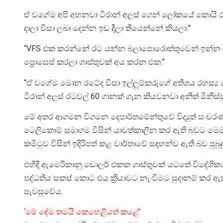
ඒ වගේම අපි අහනවා ටිරාන් අලස් ගෙන් ලෝකයේ කොයි 
දාලා වීසා ලබා දෙන්න ඉඩ දීලා තියෙන්නේ කියලා.”
“VFS එක කරන්නේ රට යන්න බලාපොරොත්තුවෙන් ඉන්න කෙ
ප්‍රොසෙස් කරලා ගාස්තුවක් අය කරන එක.”
“ඒ වගේම මොන රටේද වීසා ඉල්ලුම්කරුගේ අතිශය රහස්‍ය
ටිරාන් අලස් රටවල් 60 ගානක් ගැන කියවනවා අනිත් මිනිස්ස
මේ අතර ආගමන විගමන දෙපාර්තමේන්තුවේ විද්‍යුත් සංචරණ
ටෙලිකොම් සමාගම විසින් යාවත්කාලීන කර ඇති බවට මෙම 
කමිටුව විසින් ඉදිරිපත් කළ වාර්තාවේ සඳහන්ව ඇති බව පුබ
එහිදී ඇමෙරිකානු ඩොලර් එකක ගාස්තුවක් යටතේ විදේශික
පද්ධතිය සකස් කොට එය ක්‍රියාවට නැංවීමට සුදානම් කර ඇ
පැවසුවේය.
‘මේ දේම තමයි කෙහෙළියත් කළේ’