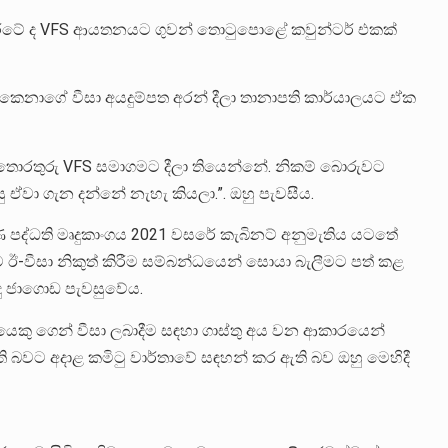
රටේ ද VFS ආයතනයට ගුවන් තොටුපොළේ කවුන්ටර් එකක්
නාගේ වීසා අයදුම්පත අරන් දීලා තානාපති කාර්යාලයට ඒක
 තොරතුරු VFS සමාගමට දීලා තියෙන්නේ. නිකම් බොරුවට
ු ඒවා ගැන දන්නේ නැහැ කියලා.”. ඔහු පැවසීය.
 පද්ධති මෘදුකාංගය 2021 වසරේ කැබිනට් අනුමැතිය යටතේ
ඊ-වීසා නිකුත් කිරීම සම්බන්ධයෙන් සොයා බැලීමට පත් කළ
ුදු ජාගොඩ පැවසුවේය.
යෙකු ගෙන් වීසා ලබාදීම සඳහා ගාස්තු අය වන ආකාරයෙන්
ති බවට අදාළ කමිටු වාර්තාවේ සඳහන් කර ඇති බව ඔහු මෙහිදී