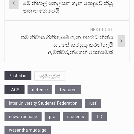
මේ නිහාල් නෙල්සන් ගැන පොදුවේ කියූ
navigation
කතාව නෙවෙයි
NEXT POST
තම නිවාස ගිනිතැබීම් ගැන අපරාධ නීතිය
යටතේ කටයුතු කරන්නැයි
ඇමතිවරුන්ගෙන් පෙත්සමක්
Posted in:
දේශීය පුවත්
TAGS:
defence
featured
Inter University Students' Federation
iusf
nuwan bopage
pta
students
TID
wasantha mudalige