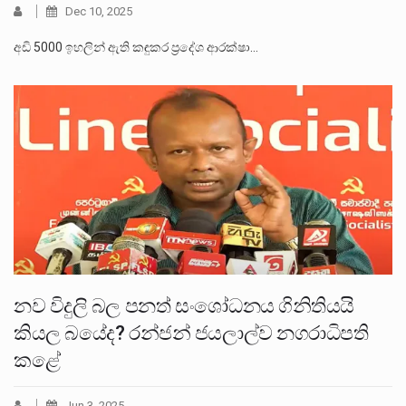
Dec 10, 2025
අඩි 5000 ඉහලින් ඇති කඳුකර ප්‍රදේශ ආරක්ෂා…
නව විදුලි බල පනත් සංශෝධනය ගිනිතියයි
කියල බයේද? රන්ජන් ජයලාල්ව නගරාධිපති
කළේ
Jun 3, 2025