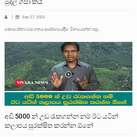
මුදල් ගසා කයි
Sep 27, 2020
කොරෝනා වසංගතය ආරම්භයේදීම චීනයෙන්න පසු…
අඩි 5000 න් උඩ රැකගන්න නම් ඊට යටින්
කලාපය සුරක්ෂිත කරන්න ඕනේ