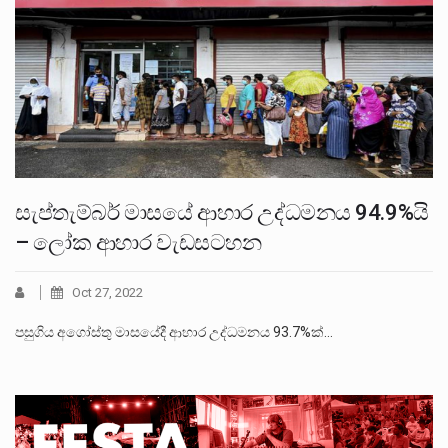
සැප්තැම්බර් මාසයේ ආහාර උද්ධමනය 94.9%යි
– ලෝක ආහාර වැඩසටහන
Oct 27, 2022
පසුගිය අගෝස්තු මාසයේදී ආහාර උද්ධමනය 93.7%ක්…