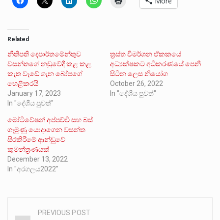
More
Related
නීතිපති දෙපාර්තමේන්තුව
ත්‍රස්ත විමර්ශන ඒකකයේ
වසන්තගේ නඩුවේදී කළ කළ
අධ්‍යක්ෂකට අධිකරණයේ පෙනී
කැත වැඩේ ගැන බෝපගේ
සිටින ලෙස නියෝග
හෙළිකරයි
October 26, 2022
January 17, 2023
In "දේශීය පුවත්"
In "දේශීය පුවත්"
මෝටිවේෂන් අප්පච්චි සහ බස්
ගැමුණු යොදාගෙන වසන්ත
සිරකිරීමේ ආන්ඩුවේ
කුමන්ත්‍රණයක්
December 13, 2022
In "අරගලය2022"
PREVIOUS POST
Post