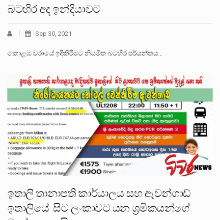
බටහිර අද ඉන්දියාවට
Sep 30, 2021
කොළඹ වරායේ ඉදිකිරීමට නියමිත බටහිර පර්යන්තය…
ඉතාලි තානාපති කාර්යාලය සහ ඇවන්ගාඩ්
ඉතාලියේ සිට ලංකාවට යන ශ්‍රමිකයන්ගේ