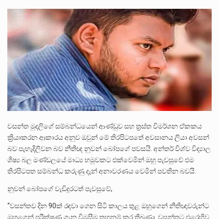
ලාල් කාන්ත ඇමතිවරයා අධිකරණ විනිශ්චයකාරවරුන්ගේ විශ්‍රාම යෑමේ වයස සම්බන්ධයෙන් නිහඬව සිටින ලෙස තමාට දැනුම් දුන්…
2011 වසරේදී දේශපාලන හා මානව හිමිකම් ක්‍රියාකාරීන් වන ලලිත්කුමාර් වීරරාජ් සහ කුගන් මුරුගානන්දන් යාපනයේදී අතුරුදන්…
ගොවියන්ගේ ප්‍රශ්න, ධීවරයන්ගේ ප්‍රශ්න, සෞඛය ප්‍රශ්න, වැටු ප්‍ර්ශ්න, රැකියා විරහිත ප්‍රශ්න මේ සියලු ප්‍රශ්නවලට තනි…
වසන්ත මුදලිගේ සම්බන්ධයෙන් ආණ්ඩුව සහ ත්‍රස්ත විමර්ශන ඒකකය
ක්‍රියාකරන ආකාරය අනුව ඔවුන් මේ තිරපිටපතේ අවසානය ලියා අවසන්
බව පැහැදිලිවන බව නීතිඥ නුවන් බෝපගේ පවසයි. අන්තර් විශ්ව විද්‍යාල
ශිෂ්‍ය බල මණ්ඩලයේ මාධ්‍ය හමුවකට එක්වෙමින් ඔහු පැවසුවේ එම
තිරපිටපත සම්බන්ධ කරුණු දැන් අනාවරණය වෙමින් පවතින බවයි.
නුවන් බෝපගේ වැඩිදුරටත් පැවසුවේ,
“වසන්තව දින 90ක් රඳවා ගෙන සිටි කාලය තුළ ඔහුගෙන් නීතිඥාවරුන්ට
ඔහුගෙන් පරීක්ෂණ ගැන විමසීම තහනම් කර තිබුණා. වසන්තට එරෙහිව