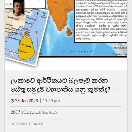
ලංකාවේ ආර්ථිකයට බලපෑම් කරන
සේතු සමුද්‍රම් ව්‍යාපෘතිය යනු කුමක්ද?
28 Jan 2023
11.49 pm
2007 වර්ෂයේ මන්මෝහන්…
CONTINUE READING