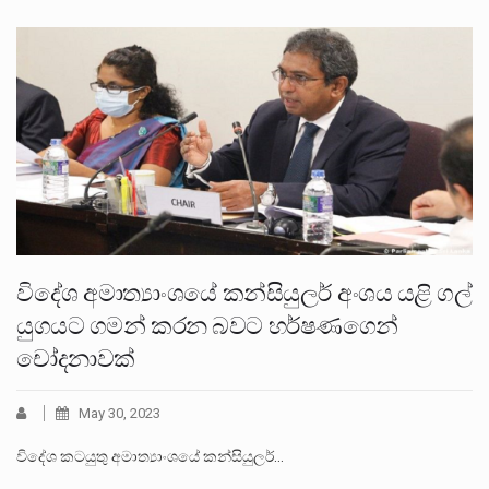
විදේශ අමාත්‍යාංශයේ කන්සියුලර් අංශය යළි ගල්
යුගයට ගමන් කරන බවට හර්ෂණගෙන්
චෝදනාවක්
May 30, 2023
විදේශ කටයුතු අමාත්‍යාංශයේ කන්සියුලර්…