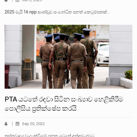
2025 මැයි 16 npp ආණ්ඩුව සංශෝධිත පනත් කෙටුම්පතක්…
PTA යටතේ රඳවා සිටින සංඛ්‍යාව හෙළිකිරීම
පොලීසිය ප්‍රතික්ෂේප කරයි
Sep 20, 2022
ත්‍රස්තවාදය වැලැක්වීමේ පනත යටතේ අත්අඩංගුවට…