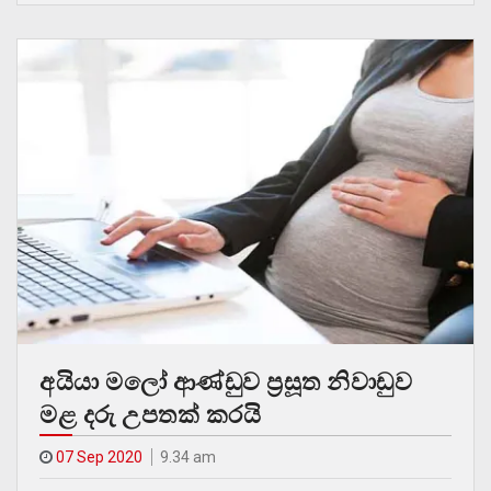
අයියා මලෝ ආණ්ඩුව ප්‍රසූත නිවාඩුව
මළ දරු උපතක් කරයි
07 Sep 2020
9.34 am