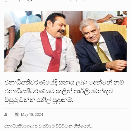
ජනාධිපතිවරණයේදී සහාය ලබා දෙන්නේ නම්
ජනාධිපතිවරණයට කලින් පාර්ලි‌‌මේන්තුව
විසුරුවන්න රනිල් සූදානම්.
May 18, 2024
ජනාධිපතිවරණය පැවැත්වීමේ විධිවිධාන නීතියෙන්…