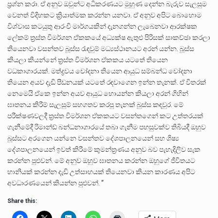
ප්‍රශ්න කරා. ඒ අනුව ඔවුන්ට අධිකරණයට මුහුණ දෙන්න බැරුව සැලසුම
වෙනත් විදිහකට ක්‍රියාත්මක කරන්න යනවා. ඒ අනුව අපිට බොහොම
විශ්වාස කටයුතු ආරංචි මාර්ගයකින් දැනගන්න ලැබෙනවා ආරක්ෂක
ලේකම් ත්‍රස්ත විමර්ශන ඒකකයේ අධ්‍යක්ෂ ඇතුළු පිරිසක් සාකච්ඡා කරලා
තියෙනවා වසන්තව බූස්ස රැඳවුම් මධ්‍යස්ථානයට අරන් යන්න. බූස්ස
කියලා කියන්නේ ත්‍රස්ත විමර්ශන ඒකකය යටතේ තියෙන
වධකාගාරයක්. මත්ද්‍රවය චෝදනා තියෙන ආයුධ සම්බන්ධ චෝදනා
තියෙන අයව දැඩි පීඩනයක් යටතේ රඳවාගෙන ඉන්න තැනක්. ඒ විතරක්
නෙමෙයි ඒකෙ ඉන්න අයව ආයුධ හොයන්න කියලා අරන් ගිහින්
ඝාතනය කිරීම් සැලසුම් සහගතව කරපු තැනක් බුස්ස කඳවුර. මේ
පරීක්ෂණවලදී ත්‍රස්ත විමර්ශන ඒකකයට වසන්තගෙන් කට උත්තරයක්
ගැනීමේදී රිමාන්ඩ් බන්ධනාගාරයේ තබා ගැනීම පහසුවක්ව තිබියදී ඔහුව
බූස්සට අරගෙන යන්නෙ වසන්තව දේශපාලනයෙන් සහ ශිෂ්‍ය
දේශපාලනයෙන් ඉවත් කිරීමේ කුමන්ත්‍රණය අනුව බව පැහැදිලිව සැක
කරන්න පුළුවන්. මේ අනුව ඔහුව ඝාතනය කරන්න ඔහුගේ ජීවිතයට
හානියක් කරන්න දැඩි උත්සාහයක් තියෙනවා කියන කාරණය අපිට
අවධාරණයෙන් කියන්න පුළුවන්. “
Share this: