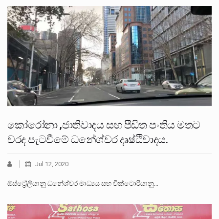
කෝරෝනා ,ජාතිවාදය සහ පීඩිත පංතිය මතට
වරද පැටවීමේ ධනේශ්වර දෘෂ්ඨිවාදය.
Jul 12, 2020
ඕස්ට්‍රේලියානු ධනේශ්වර මාධ්‍යය සහ වික්ටොරියානු…