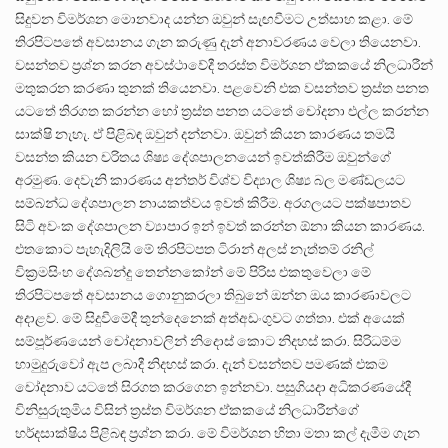
සිදුවන විමර්ශන මොනවාද යන්න ඔවුන් සැඟවීමට උත්සාහ කළා. මේ
තිරපිටපතේ අවසානය ගැන කරුණු දැන් අනාවරණය වෙලා තියෙනවා.
වසන්තව ප්‍රශ්න කරන අවස්ථාවේදී තරස්ත විමර්ශන ඒකකයේ නිලධාරීන්
මතුකරන කරණා තුනක් තියෙනවා. පළවෙනි එක වසන්තව ත්‍රස්ත පනත
යටතේ තිරගත කරන්න හෝ ත්‍රස්ත පනත යටතේ චෝදනා එල්ල කරන්න
සාක්ෂි නැහැ. ඒ පිළිබඳ ඔවුන් දන්නවා. ඔවුන් කියන කාරණය තමයි
වසන්ත කියන චරිතය ශිෂ්‍ය දේශපාලනයෙන් ඉවත්කිරීම ඔවුන්ගේ
අරමුණ. දෙවැනි කාරණය අන්තර් විශ්ව විද්‍යාල ශිෂ්‍ය බල මණ්ඩලයට
සම්බන්ධ දේශපාලන නායකත්වය ඉවත් කිරීම. අරගලයට පක්ෂපාතව
සිටි අවංක දේශපාලන ව්‍යාපාර ඉන් ඉවත් කරන්න ඕනා කියන කාරණය.
එතකොට පැහැදිලියි මේ තිරපිටපත ටිරාන් අලස් නැත්තම් රනිල්
වික්‍රමසිංහ දේශබන්දු තෙන්නකෝන් මේ පිරිස එකතුවෙලා මේ
තිරපිටපතේ අවසානය ගොනුකරලා තිබුනේ ඔන්න ඔය කාරණාවලට
අදාළව. මේ සිදුවීමේදී තුන්දෙනෙක් අත්අඩංගුවට ගත්තා. එක් අයෙක්
සම්පූර්ණයෙන් චෝදනාවලින් නිදොස් කොට නිදහස් කරා. සිරිධම්ම
හාමුදුරුවෝ ඇප ලබාදී නිදහස් කරා. දැන් වසන්තව පමණක් එකම
චෝදනාව යටතේ සිරගත කරගෙන ඉන්නවා. පසුගියදා අධිකරණයේදී
විනිසුරුතුමිය විසින් ත්‍රස්ත විමර්ශන ඒකකයේ නිලධාරීන්ගේ
හර්දසාක්ෂිය පිළිබඳ ප්‍රශ්න කරා. මේ විමර්ශන හිතා මතා කල් දැමීම ගැන