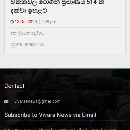
ඒකකවල රෝගීන් ප්‍රමාණය 514 ක්
දක්වා ඉහළට
13 Oct 2020
4.49 pm
ඉතාලියෙන් අද දින…
CONTINUE READING
Contact
vivaraenews@gmail.com
Subscribe to Vivara News via Email
Enter your email address to subscribe to this blog and receive