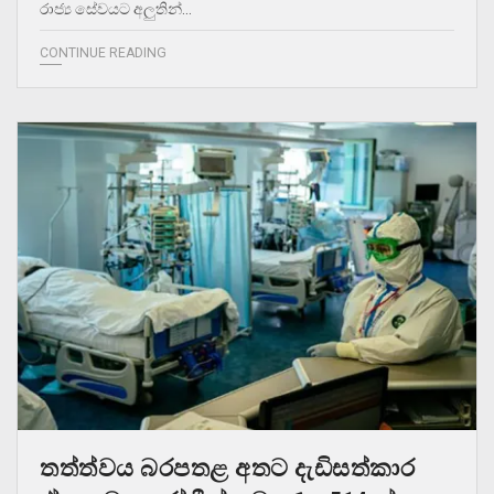
රාජ්‍ය සේවයට අලුතින්…
CONTINUE READING
තත්ත්වය බරපතළ අතට දැඩිසත්කාර