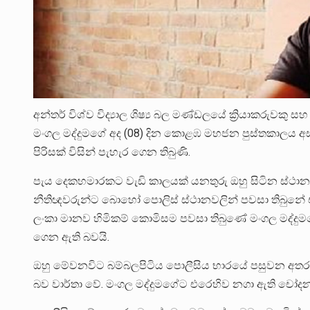
අන්තර් විශ්ව විද්‍යාල ශිෂ්‍ය බල මණ්ඩලයේ ක්‍රියාකරුවකු 
මංගල මද්දුමගේ අද (08) දින කොළඹ මහජන පුස්තකාලය අසලද
පිරිසක් විසින් පැහැර ගෙන තිබුණි.
පැය දෙකහමාරකට වැඩි කාලයක් යනතුරු ඔහු සිටින ස්ථාන
නීතිඥවරුන්ට බොහෝ පොලිස් ස්ථානවලින් පවසා තිබුනේ එව
ලංකා මානව හිමිකම් කොමිසම පවසා තිබුණේ මංගල මද්ද
ගෙන ඇති බවයි.
ඔහු මේවනවිට බම්බලපිටිය පොලීසිය භාරයේ පසුවන අත
බව වාර්තා වේ. මංගල මද්දුමගේට එරෙහිව නගා ඇති චෝදනා