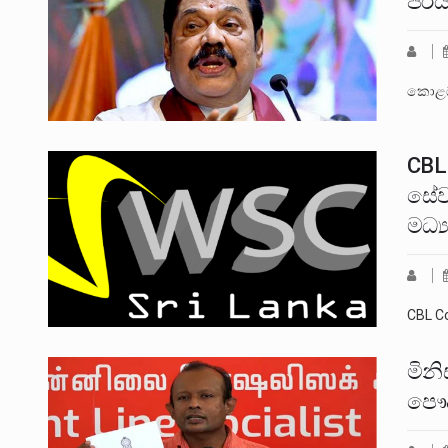
පර්
කොළඹ 
CBL
සේව
මධ්
CBL C
මින
පෞද