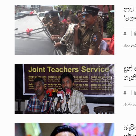
නව 
‘ගෞ
ජන අරග
දුන
ගැන
රාජ්‍
බැර