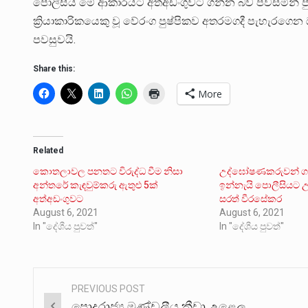
පොලීසිය මේ ආකාරයට අත්අඩංගුවට ගන්න බව පවසමින් පුද්ගල 
ක්‍රියාකාරිකයෙකු වූ වේරංග පුෂ්පිකව අතරමගදී පැහැරගෙ
පවසුවයි.
Share this:
More
Related
කොතලාවල පනතට විරුද්ධ වීම නිසා
උද්ඝෝෂණකරුවන් ග
අන්තරේ කැඳවුම්කරු ඇතුළු 5ක්
ඉන්නැයි පොලීසියට උ
අත්අඩංගුවට
සරත් වීරසේකර
August 6, 2021
August 6, 2021
In "දේශීය පුවත්"
In "දේශීය පුවත්"
PREVIOUS POST
Post
පොදුරාජ්‍ය මණ්ඩලීය ක්‍රීඩා උළෙල