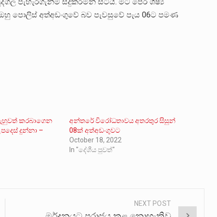
පැහැරගැනීම් සිදුකරමින් සිටියි. මීට පෙර ශිෂ්‍ය
න ඔහු පොලිස් අත්අඩංගුවේ බව පැවසුවේ පැය 06ට පමණ
ැහුවත් කරබාගෙන
අන්තරේ විරෝධතාවය අතරතුර සිසුන්
පදෙස් දුන්නා –
08ක් අත්අඩංගුවට
October 18, 2022
In "දේශීය පුවත්"
NEXT POST
මර්දනයට පරාජය කළ නොහැකිවූ