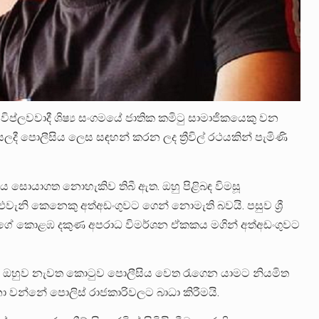
සහ විප්ලවවාදී ශිෂ්‍ය සංගමයේ ජාතික කමිටු සාමාජිකයෙකු වන
ී පොලීසිය ලෙස සඳහන් කරන ලද ත්‍රීවිල් රථයකින් පැමිණි
ය සොයාගත නොහැකිව තිබී ඇත. ඔහු පිළිබඳ විමසූ
ැනි කෙනෙකු අත්අඩංගුවට ගෙන් නොමැති බවයි. පසුව ශ්‍රී
ුමගේ කොළඹ දකුණ අපරාධ විමර්ශන ඒකකය මගින් අත්අඩංගුවට
ර ඔහුව නැවත කොටුව පොලීසිය වෙත රැගෙන යාමට නියමිත
 වන්නේ පොලිස් රාජකාරිවලට බාධා කිරීමයි.