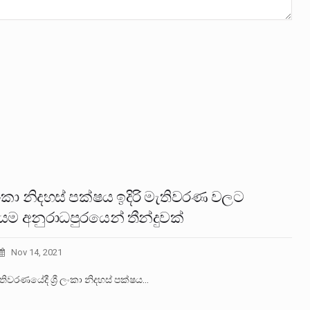
ී ලංකා නිදහස් පක්ෂය ඉදිරි මැතිවරණ වලට
යම අනුරාධපුරයෙන් තීන්දුවක්
Nov 14, 2021
මැතිවරණයේදී ශ්‍රී ලංකා නිදහස් පක්ෂය…