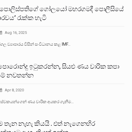
පොලිස්පතිගේ ගෝලයෝ මහරගමදී පොලීසියේ
රවය’ රැක්ක හැටි
Aug 16, 2025
ල ව්‍යාපාරය විසින් සංවිධානය කළ IMF…
් පොරොන්දු ඉටුකරන්න, සියළු ණය වාරික කපා
ීම් නවතන්න
Apr 8, 2020
ය සේවකයන්ගෙන් ණය වාරික අයකර ගැනීම…
ිම තැන නැහැ කියයි . එත් නැගෙනහිර