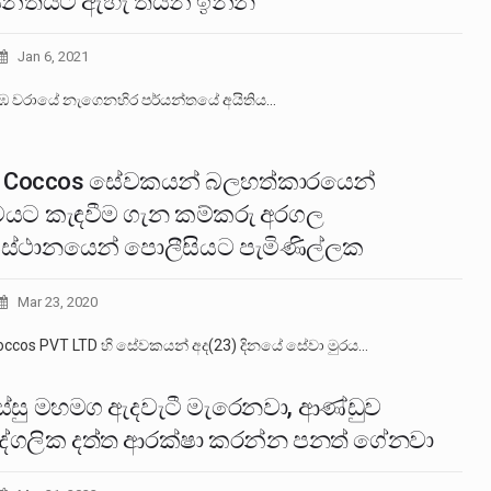
යන්තයට ඇහැ තියන් ඉන්න
Jan 6, 2021
වරායේ නැගෙනහිර පර්යන්තයේ අයිතිය…
 Coccos සේවකයන් බලහත්කාරයෙන්
යට කැඳවීම ගැන කම්කරු අරගල
‍යස්ථානයෙන් පොලීසියට පැමිණිල්ලක
Mar 23, 2020
occos PVT LTD හි සේවකයන් අද(23) දිනයේ සේවා මුරය…
ිස්සු මහමග ඇදවැටී මැරෙනවා, ආණ්ඩුව
්ගලික දත්ත ආරක්ෂා කරන්න පනත් ගේනවා