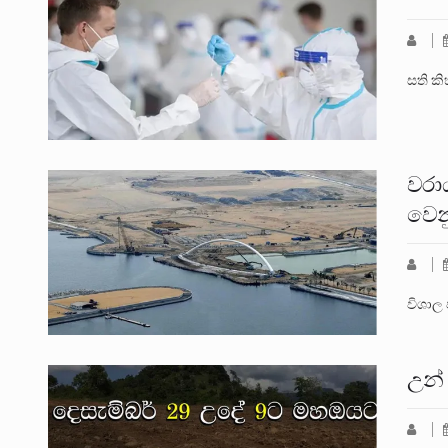
සති ක
වරා
වෙන
විශාල 
උන්