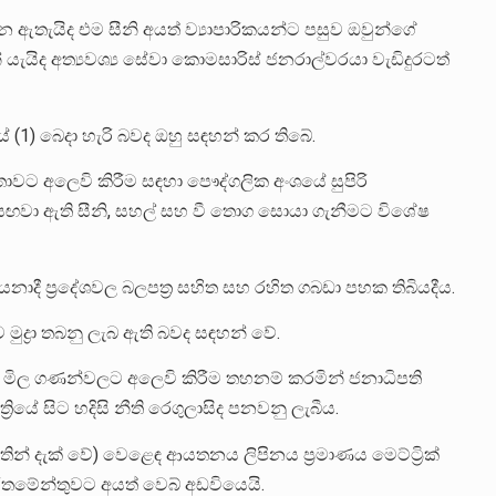
ඇතැයිද එම සීනි අයත් ව්‍යාපාරිකයන්ට පසුව ඔවුන්ගේ
යැයිද අත්‍යවශ්‍ය සේවා කොමසාරිස් ජනරාල්වරයා වැඩිදුරටත්
(1) බෙදා හැරි බවද ඔහු සඳහන් කර තිබේ.
ට අලෙවි කිරීම සඳහා පෞද්ගලික අංශයේ සුපිරි
සඟවා ඇති සීනි, සහල් සහ වී තොග සොයා ගැනීමට විශේෂ
ාදී ප්‍රදේශවල බලපත්‍ර සහිත සහ රහිත ගබඩා පහක තිබියදීය.
ුද්‍රා තබනු ලැබ ඇති බවද සඳහන් වේ.
ම අධික මිල ගණන්වලට අලෙවි කිරීම තහනම් කරමින් ජනාධිපති
‍රියේ සිට හදිසි නීති රෙගුලාසිද පනවනු ලැබීය.
ින් දැක් වේ) වෙළෙඳ ආයතනය ලිපිනය ප්‍රමාණය මෙට්ට්‍රික්
ර්තමේන්තුවට අයත් වෙබ් අඩවියෙයි.