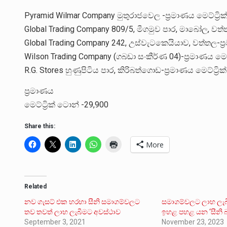
Pyramid Wilmar Company මුතුරාජවෙල -ප්‍රමාණය මෙට්ට්‍රි
Global Trading Company 809/5, මීගමුව පාර, මාබෝල, වත්ත
Global Trading Company 242, උස්වැටකෙයියාව, වත්තල-ප්‍ර
Wilson Trading Company (ගබඩා සංකීර්ණ 04)-ප්‍රමාණය මෙට්
R.G. Stores හුණුපිටිය පාර, කිරිබත්ගොඩ-ප්‍රමාණය මෙට්ට්‍රි
ප්‍රමාණය
මෙට්ට්‍රික් ටොන් -29,900
Share this:
More
Related
නව ගැසට් එක හරහා සීනි සමාගම්වලට
සමාගම්වලට ලාභ ලැ
තව තවත් ලාභ ලැබීමට අවස්ථාව
ඉහළ පහළ යන ‘සීනි බද
September 3, 2021
November 23, 2023