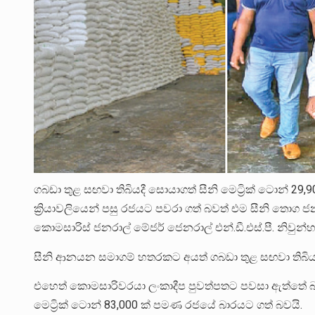
ගබඩා තුළ සඟවා තිබියදී සොයාගත් සීනි මෙට්‍රික් ටොන් 29
ක්‍රියාවලියෙන් පසු රජයට පවරා ගත් බවත් එම සීනි තොග 
කොමසාරිස් ජනරාල් මේජර් ජෙනරාල් එන්.ඩී.එස්.පී. නිවුන
සීනි ආනයන සමාගම් හතරකට අයත් ගබඩා තුළ සඟවා තිබියද
එහෙත් කොමසාරිවරයා ලංකාදීප පුවත්පතට පවසා ඇත්තේ බස
මෙට්‍රික් ටොන් 83,000 ක් පමණ රජයේ බාරයට ගත් බවයි.