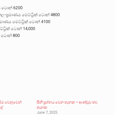
ක් ටොන් 6200
ල-ප්‍රමාණය මෙට්ට්‍රික් ටොන් 4800
මාණය මෙට්ට්‍රික් ටොන් 4100
ට්‍රික් ටොන් 14,000
ක් ටොන් 800
බීම වෙනුවෙන්
සීනි ප්‍රශ්නය වෙන තැනක – ආණ්ඩුව තව
ු’
තැනක
June 7, 2025