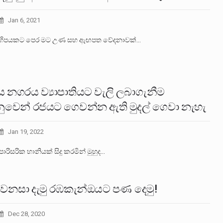
Jan 6, 2021
ිහිපයකට පෙර මට උණ සහ ඇඟපත වේදනාවක්…
ය නගරය ව්‍යාපාතියට වැලි ලබාගැනීම
ුවෙන් රජයට ගෙවන්න ඇති මුදල් ගෙවා නැහැ
Jan 19, 2022
පාරිසරික හානියක් සිදු කරමින් මුහුද…
 වනසා දැමු රඹකැන්ඔයට පණ දෙමු!
Dec 28, 2020