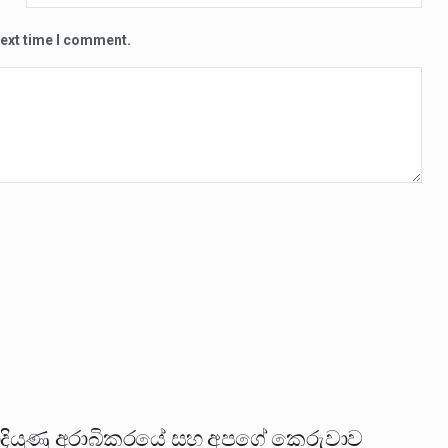
next time I comment.
ියුණු අරාබිකරයේ සහ අපගේ කෙරුවාව