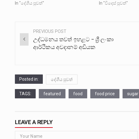
In "දේශීය පුවත්"
In "විදෙස් පුවත්"
PREVIOUS POST
Post
උද්ධමනය තවත් ඉහළට – ශ්‍රී ලංකා
navigation
ආර්ථිකය අවදානම් අඩියක
Posted in:
දේශීය පුවත්
TAGS:
featured
food
food price
sugar
LEAVE A REPLY