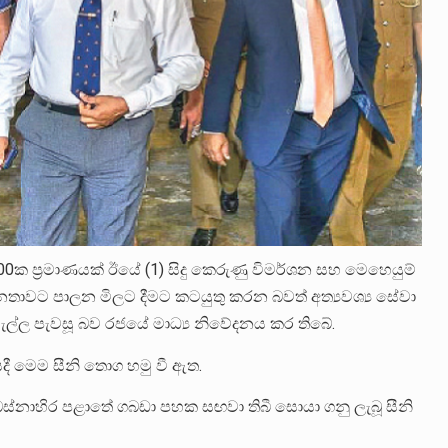
,900ක ප්‍රමාණයක් ඊයේ (1) සිදු කෙරුණු විමර්ශන සහ මෙහෙයුම්
ජනතාවට පාලන මිලට දීමට කටයුතු කරන බවත් අත්‍යවශ්‍ය සේවා
්හැල්ල පැවසූ බව රජයේ මාධ්‍ය නිවේදනය කර තිබේ.
ී මෙම සීනි තොග හමු වී ඇත.
්නාහිර පළාතේ ගබඩා පහක සඟවා තිබී සොයා ගනු ලැබූ සීනි