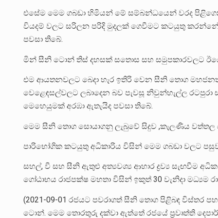
එසේම මෙම ගබඩා හිමියන් මේ සම්බන්ධයෙන් වරද පිළිගෙන 
වියදම් වලට සරිලන පරිදි මුදලක් ගෙවීමට කටයුතු කරන්නේ 
පවසා තිබේ.
මින් සීනි ටොන් තිස් දහසක් සතොස සහ සමුපකාරවලට ඊයේ 
එම ආයතනවලට බෙදා හැර ඉතිරි වෙන සීනි තොග මහජනතාව
වෙළෙඳසල්වලට ලබාදෙන බව පැවසූ නිවුන්හැල්ල රටපුරා 
මෙහෙයුමක් අරඹා ඇතැයිද පවසා තිබේ.
මෙම සීනි තොග සොයාගනු ලැබුවේ සිදුව ,කැලණිය වත්තල යන
පාරිභෝගික කටයුතු අධිකාරිය විසින් මෙම ගබඩා වලට පසුව ම
සහල්, වී සහ සීනි ඇතුළු අත්‍යවශ්‍ය ආහාර ද්‍රව්‍ය සැඟවී
ගෝඨාභය රාජපක්ෂ මහතා විසින් ඉකුත් 30 වැනිදා මධ්‍යම රාත්
(2021-09-01 රජයට පවරාගත් සීනි තොග පිළිබඳ විස්තර පහත
ටොන්. මෙම තොරතුරු දක්වා ඇත්තේ රජයේ ප්‍රවෘත්ති දෙපා