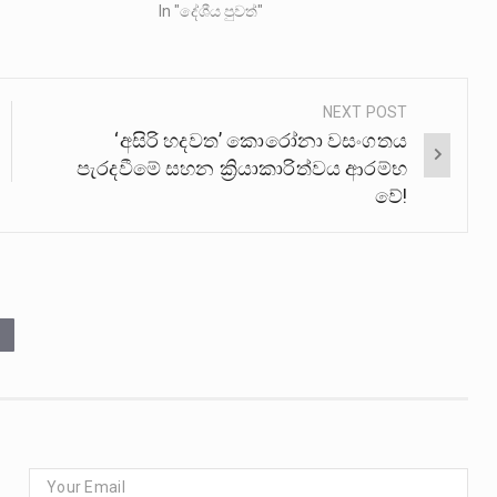
In "දේශීය පුවත්"
NEXT POST
‘අසිරි හදවත’ කොරෝනා වසංගතය
පැරදවීමේ සහන ක්‍රියාකාරිත්වය ආරම්භ
වේ!