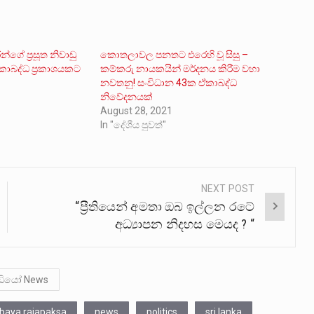
න්ගේ ප්‍රසූත නිවාඩු
කොතලාවල පනතට එරෙහි වූ සිසු –
කාබද්ධ ප්‍රකාශයකට
කම්කරු නායකයින් මර්දනය කිරීම වහා
නවතනු! සංවිධාන 43ක ඒකාබද්ධ
නිවේදනයක්
August 28, 2021
In "දේශීය පුවත්"
NEXT POST
“ප්‍රීතියෙන් අමතා ඔබ ඉල්ලන රටේ
අධ්‍යාපන නිදහස මෙයද ? “
ීඩියෝ News
baya rajapaksa
news
politics
sri lanka