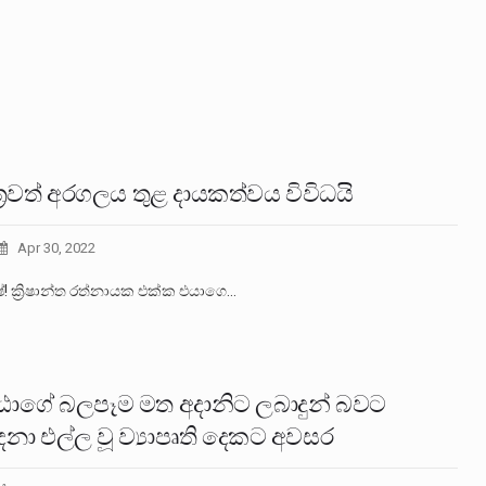
ත්‍රවත් අරගලය තුළ දායකත්වය විවිධයි
Apr 30, 2022
රිෂ්! ක්‍රිෂාන්ත රත්නායක එක්ක එයාගෙ…
ාගේ බලපෑම මත අදානිට ලබාදුන් බවට
නා එල්ල වූ ව්‍යාපෘති දෙකට අවසර