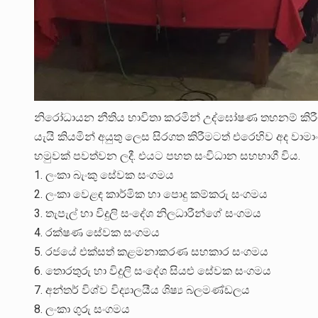
නිරෝධායන නීතිය භාවිතා කරමින් උද්ඝෝෂණ තහනම් කිර
යැයි කියමින් අයුතු ලෙස සිරගත කිරීමටත් එරෙහිව අද වාමාං
හමුවක් පවත්වන ලදී. එයට පහත සංවිධාන සහභාගී විය.
1. ලංකා බැංකු සේවක සංගමය
2. ලංකා වෙළඳ කාර්මික හා පොදු කම්කරු සංගමය
3. තැපැල් හා විදුලි සංදේශ නිලධාරීන්ගේ සංගමය
4. රක්ෂණ සේවක සංගමය
5. රජයේ එක්සත් කළමනාකරණ සහකාර සංගමය
6. තොරතුරු හා විදුලි සංදේශ සියළු සේවක සංගමය
7. අන්තර් විශ්ව විද්‍යාලයීය ශිෂ්‍ය බලමණ්ඩලය
8. ලංකා ගුරු සංගමය