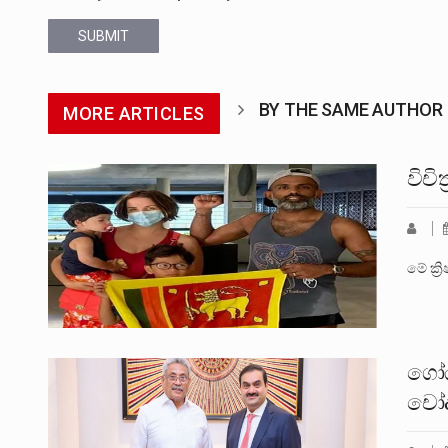
SUBMIT
BY THE SAME AUTHOR
MORE ARTICLES
විචි
මේ ක්‍
ගෝඨ
චෝද