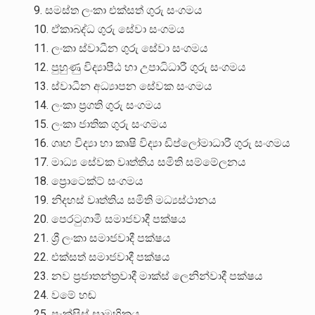
9. සමස්ත ලංකා එක්සත් ගුරු සංගමය
10. ඒකාබද්ධ ගුරු සේවා සංගමය
11. ලංකා ස්වාධීන ගුරු සේවා සංගමය
12. පුහුණු විද්‍යාපීඨ හා උපාධිධාරී ගුරු සංගමය
13. ස්වාධීන අධ්‍යාපන සේවක සංගමය
14. ලංකා ප්‍රගති ගුරු සංගමය
15. ලංකා ජාතික ගුරු සංගමය
16. ගෘහ විද්‍යා හා කෘෂි විද්‍යා ඩිප්ලෝමාධාරී ගුරු සංගමය
17. මාධ්‍ය සේවක වෘත්තිය සමිති සම්මේලනය
18. ප්‍රොටෙක්ට් සංගමය
19. නිදහස් වෘත්තිය සමිති මධ්‍යස්ථානය
20. පෙරටුගාමී සමාජවාදී පක්ෂය
21. ශ්‍රී ලංකා සමාජවාදී පක්ෂය
22. එක්සත් සමාජවාදී පක්ෂය
23. නව ප්‍රජාතන්ත්‍රවාදී මාක්ස් ලෙනින්වාදී පක්ෂය
24. වමේ හඬ
25. ප්‍රැක්සිස් සාමූහිකය