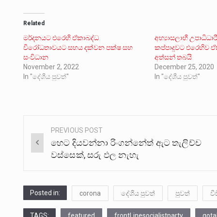
Related
මර්දනයට එරෙහි ඒකාබද්ධ
අභ්‍යාසලාභී උපාධිධාරී
විරෝධතාවයට සහය දක්වන පක්ෂ සහ
කප්පාදුවට එරෙහිව ඒ
සංවිධාන
අත්සන් තබයි
November 2, 2022
December 25, 2020
In "දේශීය පුවත්"
In "දේශීය පුවත්"
PREVIOUS POST
Post
හෙට දියවන්නා රිංගන්නේත් ඇට තැලිච්ච
navigation
වස්සෙක්, සරු ඵල නැහැ
Posted in:
corona
දේශීය පුවත්
පුවත්
ව
TAGS:
featured
frontLinesocialistparty
gota