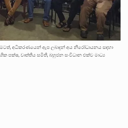
ීමටත්, අධිකරණයෙන් ඇප ලබාදුන් අය නිරෝධායනය සඳහා
ශික පක්ෂ, වෘත්තිය සමිති, බහුජන සංවිධාන එක්ව මාධ්‍ය