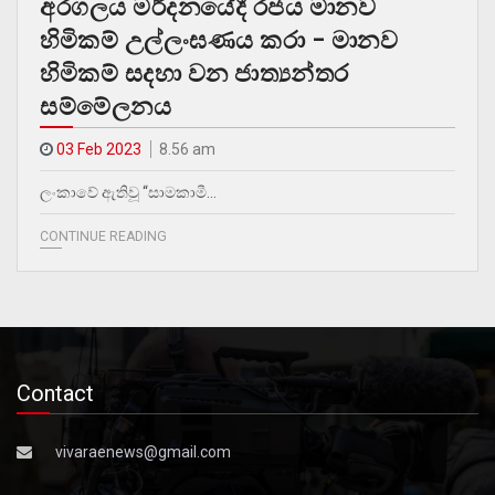
අරගලය මර්දනයේදී රජය මානව
හිමිකම් උල්ලංඝණය කරා – මානව
හිමිකම් සදහා වන ජාත්‍යන්තර
සම්මේලනය
03 Feb 2023
8.56 am
ලංකාවේ ඇතිවූ “සාමකාමී…
CONTINUE READING
Contact
vivaraenews@gmail.com