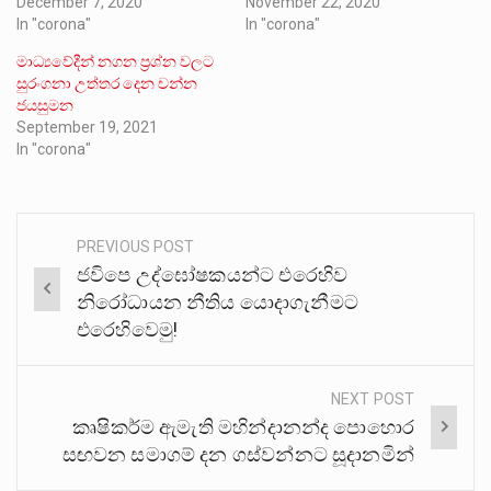
December 7, 2020
November 22, 2020
In "corona"
In "corona"
මාධ්‍යවේදීන් නගන ප්‍රශ්න වලට
සුරංගනා උත්තර දෙන චන්න
ජයසුමන
September 19, 2021
In "corona"
PREVIOUS POST
Post
ජවිපෙ උද්ඝෝෂකයන්ට එරෙහිව
navigation
නිරෝධායන නීතිය යොදාගැනීමට
එරෙහිවෙමු!
NEXT POST
කෘෂිකර්ම ඇමැති මහින්දානන්ද පොහොර
සඟවන සමාගම් දන ගස්වන්නට සූදානමින්