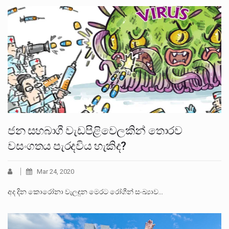
ජන සහබාගී වැඩපිළිවෙලකින් තොරව
වසංගතය පැරදවිය හැකිද?
Mar 24, 2020
අද දින කොරෝනා වැලඳුන මෙරට රෝගීන් සංඛ්‍යාව…