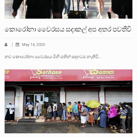
කොරෝනා වෛරසය සදාකල් අප අතර පවතීවි
May 14, 2020
නව කොරෝනා වෛරසය මිහි මතින් සදහටම නැතිවී…