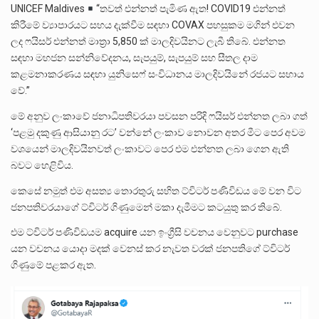
UNICEF Maldives
“තවත් එන්නත් පැමිණ ඇත! COVID19 එන්නත්
කිරීමේ ව්‍යාපාරයට සහය දැක්වීම සඳහා COVAX පහසුකම මගින් එවන
ලද ෆයිසර් එන්නත් මාත්‍රා 5,850 ක් මාලදිවයිනට ලැබී තිබේ. එන්නත
සඳහා මහජන සන්නිවේදනය, සැපයුම්, සැපයුම් සහ සීතල දාම
කළමනාකරණය සඳහා යුනිසෙෆ් සංවිධානය මාලදිවයිනේ රජයට සහාය
වේ.”
මේ අනුව ලංකාවේ ජනාධිපතිවරයා පවසන පරිදි ෆයිසර් එන්නත ලබා ගත්
‘පළමු දකුණු ආසියානු රට’ වන්නේ ලංකාව නොවන අතර මීට පෙර අවම
වශයෙන් මාලදිවයිනවත් ලංකාවට පෙර එම එන්නත ලබා ගෙන ඇති
බවට හෙළිවිය.
කෙසේ නමුත් එම අසත්‍ය තොරතුරු සහිත ට්විටර් පණිවිඩය මේ වන විට
ජනපතිවරයාගේ ට්විටර් ගිණුමෙන් මකා දැමීමට කටයුතු කර තිබේ.
එම ට්විටර් පණිවිඩයම acquire යන ඉංග්‍රීසි වචනය වෙනුවට purchase
යන වචනය යොදා මදක් වෙනස් කර නැවත වරක් ජනපතිගේ ට්විටර්
ගිණුමේ පළකර ඇත.