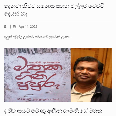
දෙනවා කිව්ව සතොස සහන මල්ලට වෙච්චි
දෙයක් නෑ
Apr 11, 2022
අලුත් අවුරුදු උත්සව සමය වෙනුවෙන් ලංකා…
ඉතිහාසයට ටොකු අණින ගාමිණීගේ මතක