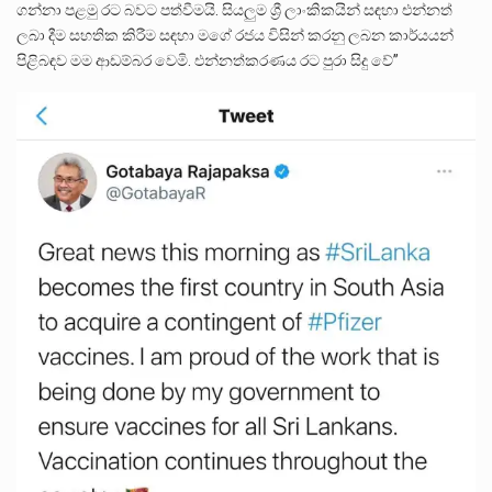
ගන්නා පළමු රට බවට පත්වීමයි. සියලුම ශ්‍රී ලාංකිකයින් සඳහා එන්නත්
ලබා දීම සහතික කිරීම සඳහා මගේ රජය විසින් කරනු ලබන කාර්යයන්
පිළිබඳව මම ආඩම්බර වෙමි. එන්නත්කරණය රට පුරා සිදු වේ”