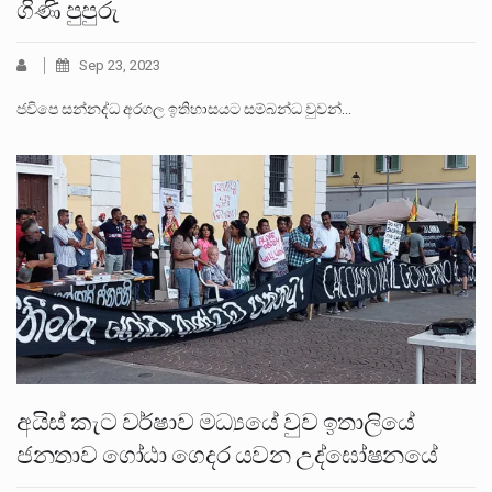
ගිණි පුපුරු
Sep 23, 2023
ජවිපෙ සන්නද්ධ අරගල ඉතිහාසයට සම්බන්ධ වුවන්…
අයිස් කැට වර්ෂාව මධ්‍යයේ වුව ඉතාලියේ
ජනතාව ගෝඨා ගෙදර යවන උද්ඝෝෂනයේ