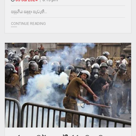
පසුගිය සදුදා පැවැති…
CONTINUE READING