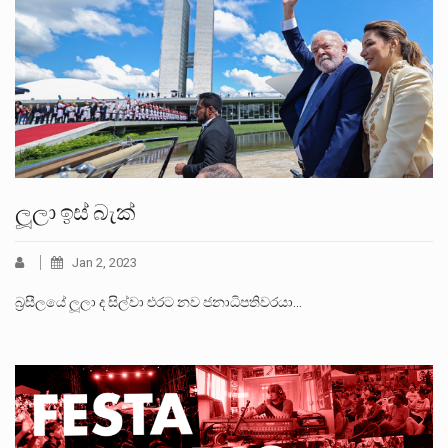
ලූලා ඉස් බැක්
Jan 2, 2023
බ්‍රසීලයේ ලූලා ද සිල්වා එරට නව ජනාධිපතිවරයා…