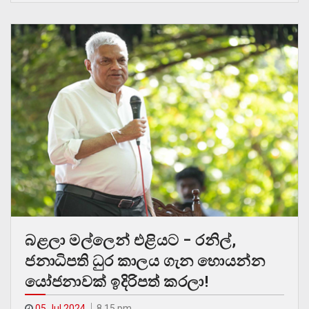
බළලා මල්ලෙන් එළියට – රනිල්,
ජනාධිපති ධුර කාලය ගැන හොයන්න
යෝජනාවක් ඉදිරිපත් කරලා!
05 Jul 2024
8.15 pm