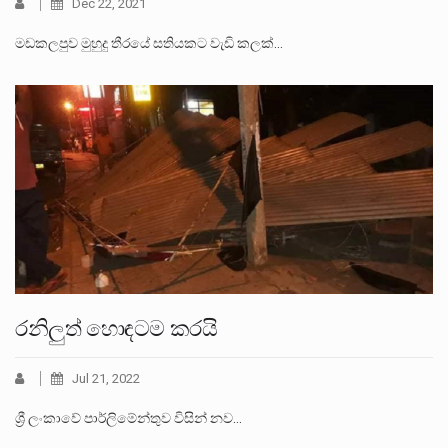
Dec 22, 2021
මඩකලපුව මුහුදු තීරයේ සතියකට වැඩි කලක්…
රනිලුත් හොඳටම කරයි
Jul 21, 2022
ශ්‍රී ලංකාවේ පාර්ලිමේන්තුව විසින් නව…