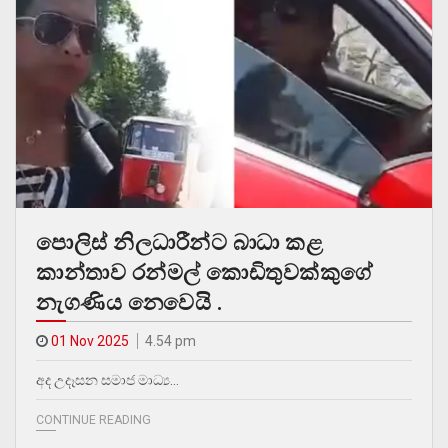
පොලිස් නිලධාරීන්ට බාධා කළ
කාන්තාව රන්මල් කොඩිතුවක්කුගේ
නැගණිය නෙවෙයි .
01 Nov 2025
4.54 pm
අද උදෑසන සමාජ මාධ්‍ය…
CONTINUE READING