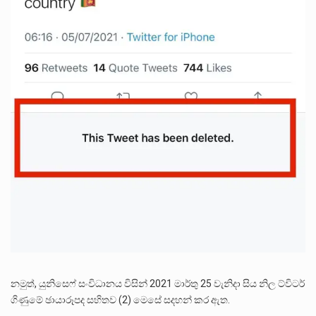
නමුත්, යුනිසෙෆ් සංවිධානය විසින් 2021 මාර්තු 25 වැනිදා සිය නිල ට්විටර්
ගිණුමේ ඡායාරූපද සහිතව (2) මෙසේ සදහන් කර ඇත.