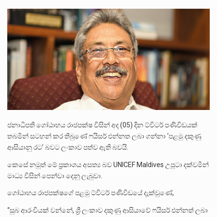
ලාල් කාන්ත ඇමතිවරයා අධිකරණ විනිශ්චයකාරවරුන්ගේ විශ්‍රාම යෑමේ වයස සම්බන්ධයෙන් නිහඬව සිටින ලෙස තමාට දැනුම් දුන්…
2011 වසරේදී දේශපාලන හා මානව හිමිකම් ක්‍රියාකාරීන් වන ලලිත්කුමාර් වීරරාජ් සහ කුගන් මුරුගානන්දන් යාපනයේදී අතුරුදන්…
ගොවියන්ගේ ප්‍රශ්න, ධීවරයන්ගේ ප්‍රශ්න, සෞඛය ප්‍රශ්න, වැටු ප්‍ර්ශ්න, රැකියා විරහිත ප්‍රශ්න මේ සියලු ප්‍රශ්නවලට තනි…
ජනාධිපති ගෝඨාභය රාජපක්ෂ විසින් අද (05) දින ට්විටර් පණිවිඩයක්
තබමින් සටහන් කර තිබුණේ ෆයිසර් එන්නත ලබා ගන්නා ‘පළමු දකුණු
ආසියානු රට’ බවට ලංකාව පත්ව ඇති බවයි.
කෙසේ නමුත් මේ ප්‍රකාශය අසත්‍ය බව UNICEF Maldives උපුටා දක්වමින්
මාධ්‍ය විසින් පෙන්වා දෙනු ලැබුවා.
ගෝඨාභය රාජපක්ෂගේ පළමු ට්වීටර් පණිවිඩයේ දැක්වුණේ,
“සුබ ආරංචියක් වන්නේ, ශ්‍රී ලංකාව දකුණු ආසියාවේ ෆයිසර් එන්නත් ලබා