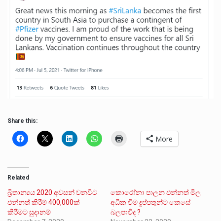
Share this:
More
Related
බ්‍රිතාන්‍යය 2020 අවසන් වනවිට
කොරෝනා පාලන එන්නත් මිල
එන්නත් කිරීම් 400,000ක්
අධික වීම දුප්පතුන්ට කෙසේ
කිරීමට සුදානම්
බලපාවිද ?