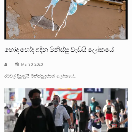
හෝද හෝද අඳින මිනිස්සු වැඩියි ලෝකයේ
Mar 30, 2020
රටවල් දියුණුයි මිනිස්සු දුප්පත් ලෝකයේ…