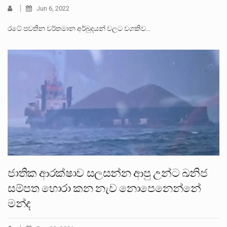
Jun 6, 2022
රටේ පවතින වර්තමාන අර්බුදයන් වලට වගකිව…
ජාතික ආරක්ෂාව සලසන්න ආපු උන්ට ඛනිජ
සම්පත හොරා කන නැව නොපෙනෙන්නේ
මන්ද