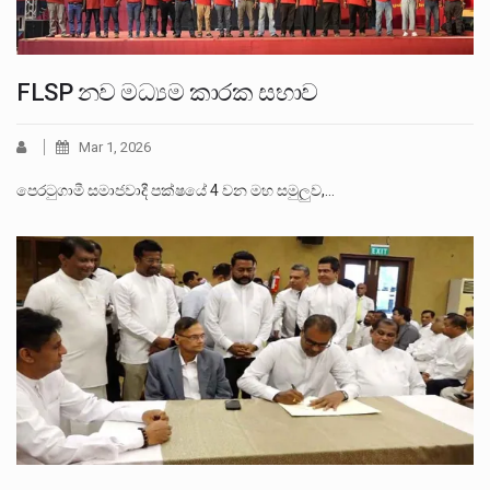
FLSP නව මධ්‍යම කාරක සභාව
Mar 1, 2026
පෙරටුගාමී සමාජවාදී පක්ෂයේ 4 වන මහ සමුලුව,…