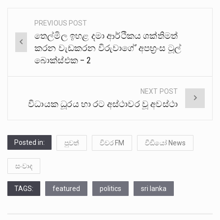
PREVIOUS POST
Post
තෙල්මිල ඉහළ දමා ආර්ථිකය ශක්තිමත්
navigation
කරන වැඩකරන විරුවාගේ’ අපභ්‍රංස ටූල්
බොක්ස්එක – 2
NEXT POST
විධායක ධූරය හා රට අස්ථාවර වූ අවස්ථා
Posted in:
පුවත්
විවර FM
වීඩියෝ News
සංවාද
TAGS:
featured
politics
sri lanka