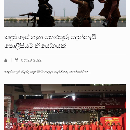
කඳුළු ගෑස් ගැන තොරතුරු දෙන්නැයි
පොලීසියට නියෝගයක්
Oct 28, 2022
කඳුළු ගෑස් මිලදි ගැනීමට අදාල ලේඛන, තාක්ෂණික…