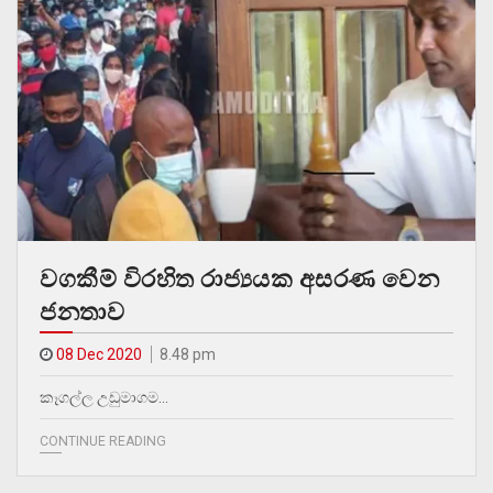
වගකීම් විරහිත රාජ්‍යයක අසරණ වෙන
ජනතාව
08 Dec 2020
8.48 pm
කෑගල්ල උඩුමාගම…
CONTINUE READING