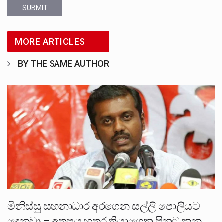
SUBMIT
MORE ARTICLES
BY THE SAME AUTHOR
මිනිස්සු සහනාධාර අරගෙන සල්ලි පොලියට
දෙනවා – අතපය හතර තියාගෙන පිනට කන