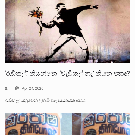
‘රැඩිකල්’ කියන්නෙ ‘වැඩිකල් නෑ’ කියන එකද?
Apr 24, 2020
'රැඩිකල්’ යනුවෙන් දැන් සිංහල වචනයක් බවට…