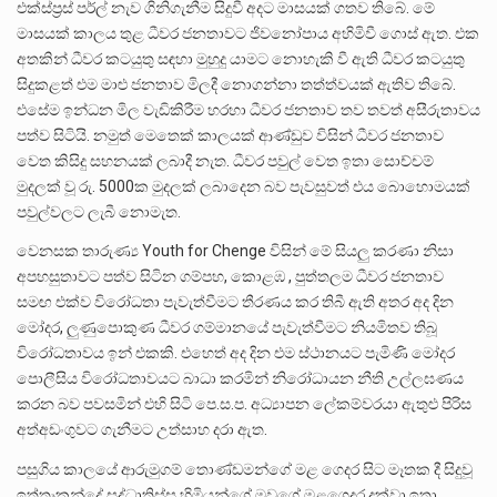
එක්ස්ප්‍රස් පර්ල් නැව ගිනිගැනීම සිදුවී අදට මාසයක් ගතව තිබේ. මේ
මාසයක් කාලය තුළ ධීවර ජනතාවට ජිවනෝපාය අහිමිවී ගොස් ඇත. එක
අතකින් ධීවර කටයුතු සඳහා මුහුදු යාමට නොහැකි වී ඇති ධීවර කටයුතු
සිදුකළත් එම මාළු ජනතාව මිලදී නොගන්නා තත්ත්වයක් ඇතිව තිබේ.
එසේම ඉන්ධන මිල වැඩිකිරීම හරහා ධීවර ජනතාව තව තවත් අසීරුතාවය
පත්ව සිටියි. නමුත් මෙතෙක් කාලයක් ආණ්ඩුව විසින් ධීවර ජනතාව
වෙත කිසිදු සහනයක් ලබාදී නැත. ධීවර පවුල් වෙත ඉතා සොච්චම්
මුදලක් වූ රු. 5000ක මුදලක් ලබාදෙන බව පැවසුවත් එය බොහොමයක්
පවුල්වලට ලැබී නොමැත.
වෙනසක තාරුණ්‍ය Youth for Chenge විසින් මේ සියලු කරණා නිසා
අපහසුතාවට පත්ව සිටින ගම්පහ, කොළඹ , පුත්තලම ධීවර ජනතාව
සමඟ එක්ව විරෝධතා පැවැත්වීමට තීරණය කර තිබී ඇති අතර අද දින
මෝදර, ලුණුපොකුණ ධීවර ගම්මානයේ පැවැත්වීමට නියමිතව තිබූ
විරෝධතාවය ඉන් එකකි. එහෙත් අද දින එම ස්ථානයට පැමිණි මෝදර
පොලීසිය විරෝධතාවයට බාධා කරමින් නිරෝධායන නීති උල්ලඝණය
කරන බව පවසමින් එහි සිටි පෙ.ස.ප. අධ්‍යාපන ලේකම්වරයා ඇතුළු පිරිස
අත්අඩංගුවට ගැනීමට උත්සාහ දරා ඇත.
පසුගිය කාලයේ ආරුමුගම් තොණ්ඩමන්ගේ මළ ගෙදර සිට මෑතක දී සිදුවූ
ඉත්තෑකන්දේ සද්ධාතිස්ස හිමියන්ගේ මවගේ මළගෙදර දක්වා ඉතා