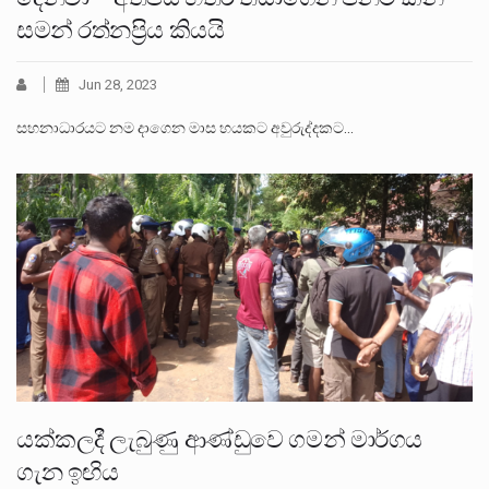
සමන් රත්නප්‍රිය කියයි
Jun 28, 2023
සහනාධාරයට නම දාගෙන මාස හයකට අවුරුද්දකට…
යක්කලදී ලැබුණු ආණ්ඩුවෙ ගමන් මාර්ගය
ගැන ඉඟිය