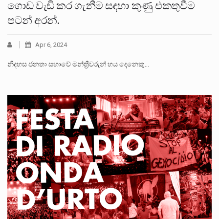
ගොඩ වැඩි කර ගැනීම සඳහා කුණු එකතුවීම
පටන් අරන්.
Apr 6, 2024
නිදහස ජනතා සභාවේ මන්ත්‍රීවරුන් හය දෙනෙකු…