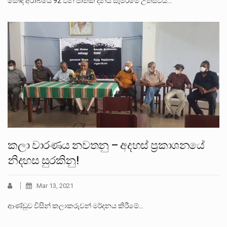
සෞදි අරාබියේ 92 වන ජාතික දිනය සැමරීමේ උත්සවය…
කලා වාරණය නවතනු – අදහස් ප්‍රකාශනයේ
නිදහස සුරකිනු!
Mar 13, 2021
ආණ්ඩුව විසින් කලාකරුවන් මර්දනය කිරීමේ…