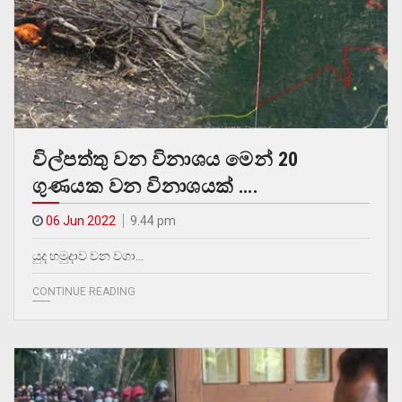
විල්පත්තු වන විනාශය මෙන් 20
ගුණයක වන විනාශයක් ….
06 Jun 2022
9.44 pm
යුද හමුදාව වන වගා…
CONTINUE READING