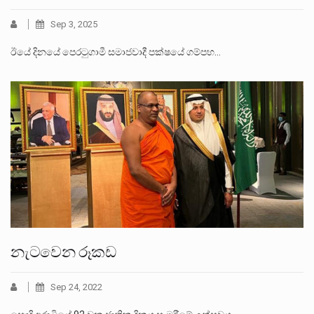
Sep 3, 2025
ඊයේ දිනයේ පෙරටුගාමී සමාජවාදී පක්ෂයේ ගම්පහ…
නැටවෙන රූකඩ
Sep 24, 2022