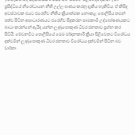
ප්‍රසිද්ධියේ නිරෝධායන නීති උල්ලංඝණය කරනු දැකිය හැකිවිය. ඒ කිසිදු
අවස්ථාවක එයට එරෙහිව නීතිය ක්‍රියාත්මක නොකළ පොලීසිය තමන්
පත්ව සිටින අසාධාරණයට එරෙහිව සිදුකරන සාමකාමී උද්ඝෝෂණයකට
බාධා කරන්නේ ඇයිද යන්න ලුණුපොකුණ ධීවර ජනතාව ප්‍රශ්න කර
සිටියි. මේවනවිට පොලීසියේ මෙම මර්දනකාරී ක්‍රියා පිළිවෙතට විරෝධය
දක්වමින් ලුණුපොකුණ ධීවර ජනතාව විරෝධය දක්වමින් සිටින බව
වාර්තා