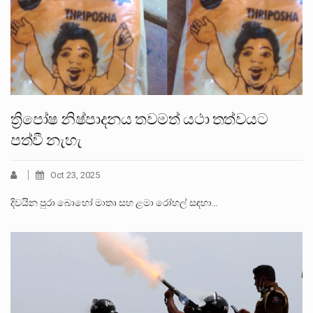
ත්‍රිපෝෂ නිෂ්පාදනය තවමත් යථා තත්වයට
පත්වී නැහැ
Oct 23, 2025
දිවයින පුරා බොහෝ මාතෘ සහ ළමා රෝහල් සඳහා…