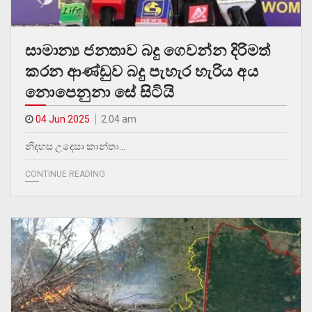
සාමාන්‍ය ජනතාව බදු ගෙවන්න දිරිමත්
කරන ආණ්ඩුව බදු පැහැර හැරිය අය
නොපෙනුනා සේ සිටියි
04 Jun 2025
2.04 am
නිදහස උදෙසා කාන්තා…
CONTINUE READING