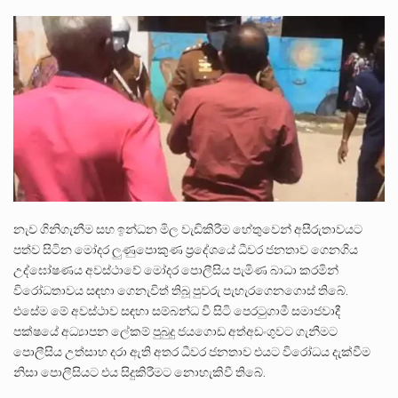
පසුගිය මැයි මස 31 දිනෙන් අවසන් වූ වසර තුළ ලොව පුරා විවිධ තනතුරු නාම වලින්…
මේ, දන්නා හඳුනන ලියන්නකුගේ නන්නාඳුනන අඩවියක සැරිසරා ලද ආස්වාදනීය මොහොතක සිංහාවලෝකනයකි .කෙටි කවියක දිගු බර…
වත්මන් ආණ්ඩුවේ ප්‍රධාන පාර්ශවකරුවා වන ජනතා විමුක්ති පෙරමුණේ කාලයක පටන් තිබුණු ප්‍රධාන සටන් පාඨයක් වූවේ…
නැව ගිනිගැනීම සහ ඉන්ධන මිල වැඩිකිරීම හේතුවෙන් අසීරුතාවයට
පත්ව සිටින මෝදර ලුණුපොකුණ ප්‍රදේශයේ ධීවර ජනතාව ගෙනගිය
උද්ඝෝෂණය අවස්ථාවේ මෝදර පොලීසිය පැමිණ බාධා කරමින්
විරෝධතාවය සඳහා ගෙනැවිත් තිබූ පුවරු පැහැරගෙනගොස් තිබේ.
එසේම මේ අවස්ථාව සඳහා සම්බන්ධ වී සිටි පෙරටුගාමී සමාජවාදී
පක්ෂයේ අධ්‍යාපන ලේකම් පුබුදු ජයගොඩ අත්අඩංගුවට ගැනීමට
පොලීසිය උත්සාහ දරා ඇති අතර ධීවර ජනතාව එයට විරෝධය දැක්වීම
නිසා පොලීසියට එය සිදුකිරීමට නොහැකිවී තිබේ.