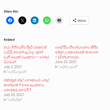
Share this:
More
Related
නැව ගිනිගැනීම සිදුවී මසකටත්
පොලීසිය නිරෝධායනය කිරීම
වැඩියි, තවමත් දැල්වල පුළුන්
මර්දන උපකරණයක් කරගෙන
වැනි දෙයක් බැඳෙනවා – මෝදර
– දුමින්ද නාගමුව
ධීවරයන්
June 23, 2021
July 2, 2021
In "දේශීය පුවත්"
In "දේශීය පුවත්"
එක්ස්ප්‍රස් පර්ල් නෞකාවේ තෙල්
කාන්දුවක් ? නාරා ආයතනය
තොරතුරු සඟවයි ?
July 23, 2021
In "පාරිසරික"