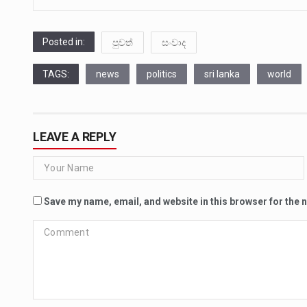
Posted in:
පුවත්
සංවාද
TAGS:
news
politics
sri lanka
world
LEAVE A REPLY
Save my name, email, and website in this browser for the 