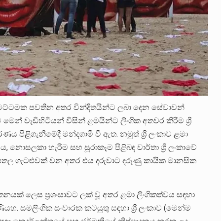
තු මට්ටමක පවතින අතර වින්දිතයින්ට ලබා දෙන සේවාවන්
ෙන් වැඩිහිටියන් විසින් ළමයින්ට ලිංගික අතවර කිරීම ශ්‍රී
 පිළිගැනීමේදී මන්දගාමී වී ඇත. නමුත් ශ්‍රී ලංකාව ළමා
 නොසලකා හැරීම සහ සූරාකෑම පිළිබඳ වාර්තා ශ්‍රී ලංකාවේ
රපතල ගැටළුවක් වන අතර එය දරුවාට දරුණු කායික මානසික
නයක් ලෙස ප්‍රශංසාවට ලක් වූ අතර ළමා ලිංගිකත්වය සඳහා
යහ. සමලිංගික සංචාරක කටයුතු සඳහා ශ්‍රී ලංකාව (මෙන්ම