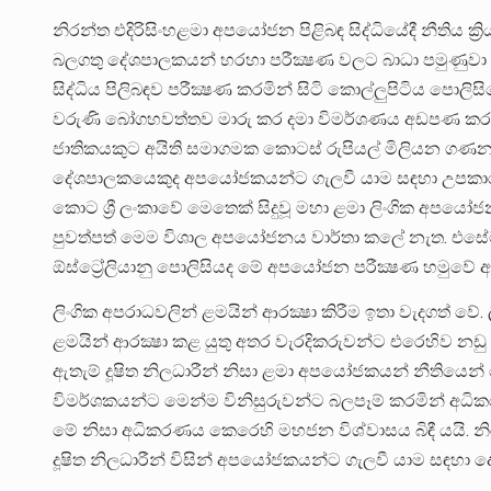
නිරන්ත එදිරිසිංහළමා අපයෝජන පිළිබඳ සිද්ධියේදී නීතිය ක්‍
බලගතු දේශපාලකයන් හරහා පරීක්‍ෂණ වලට බාධා පමුණුවා 
සිද්ධිය පිලිබඳව පරීක්‍ෂණ කරමින් සිටි කොල්ලුපිටිය පොලිසි
වරුණි බෝගහවත්තව මාරු කර දමා විමර්ශණය අඩපණ කරන ලදි.
ජාතිකයකුට අයිති සමාගමක කොටස් රුපියල් මිලියන ගණන
දේශපාලකයෙකුද අපයෝජකයන්ට ගැලවී යාම සඳහා උපකාර කර
කොට ශ්‍රී ලංකාවේ මෙතෙක් සිදුවූ මහා ළමා ලිංගික අපයෝ
පුවත්පත් මෙම විශාල අපයෝජනය වාර්තා කලේ නැත. එසේම ශ
ඕස්ට්‍රේලියානු පොලිසියද මේ අපයෝජන පරීක්‍ෂණ හමුවේ අක
ලිංගික අපරාධවලින් ළමයින් ආරක්‍ෂා කිරීම ඉතා වැදගත් ව
ළමයින් ආරක්‍ෂා කළ යුතු අතර වැරදිකරුවන්ට එරෙහිව නඩු ව
ඇතැම් දූෂිත නිලධාරීන් නිසා ළමා අපයෝජකයන් නීතියෙ
විමර්ශකයන්ට මෙන්ම විනිසුරුවන්ට බලපෑම් කරමින් අධිකරණ 
මේ නිසා අධිකරණය කෙරෙහි මහජන විශ්වාසය බිඳී යයි. නිර
දූෂිත නිලධාරීන් විසින් අපයෝජකයන්ට ගැලවී යාම සඳහා 