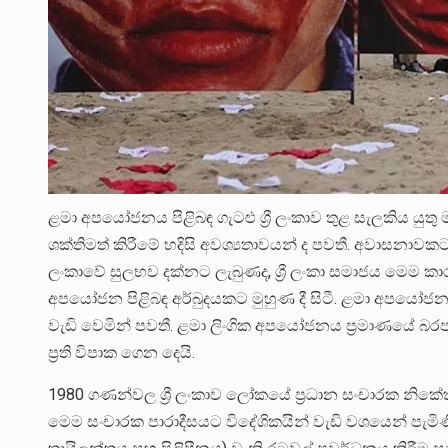
ළමා අපයෝජනය පිළිබඳ ගැටළු ශ්‍රී ලංකාව තුළ සැලකිය යු
ශක්තිමත් කිරීමේ හදිසි අවශ්‍යතාවයන් ද පවතී. අවාසනාවකට ම
ලංකාවේ සුලභව දක්නට ලැබුණද, ශ්‍රී ලංකා සමාජය මෙම කාරණය
අපයෝජන පිළිබඳ අර්බුදයකට මුහුණ දී සිටී. ළමා අපයෝජනය,
වැඩි වෙමින් පවතී. ළමා ලිංගික අපයෝජනය ප්‍රමාණයේ බ
ප්‍රති විපාක ගෙන දෙයි.
1980 ගණන්වල ශ්‍රී ලංකාව ලෝකයේ ප්‍රධාන සංචාරක නිකේත
මෙම සංචාරක පාරාදීසයට විදේශිකයින් වැඩි වශයෙන් පැමිණි