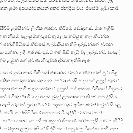
ම සඳහා නෙදර්ලන්තයේ සහ ජර්මනියේ නිෂ්පාදනය කරන ලද
‍රකාශන ළමා අපයෝජකයන් අතර ජනප්‍රිය විය. එසේම ළමා කාම
රිමි ළමයින්ට ලිංගික අතවර කිරීමේ චෝදනාව මත ඉංග්‍රීසි
හනක නියම සැලසුම්කරුවෙකු ලෙස කටයුතු කල නිරන්ත
ගේ පන්නිපිටියේ නිවසේ අල්මාරියක තිබී දරුවන්ගේ දර්ශන
ා ගන්නා ලදි. අත් අඩංගුවට ගත් සීඩී තැටි වල දරුවන්ට පාසල්
ම ළමුන් ගේ පූර්ණ නිරුවත් දර්ශනද තිබී ඇත.
සින් මෙම ළමා කාම වීඩියෝ ජාවාරම වසර ගණනාවක් පුරා සිදු
 ලාංකික වෛද්‍යවරයෙකු වන හේවා ජයසිංහලාගේ උපුල් කුමාර
නා එකතු වී බාලවයස්කාර ළමුන් ගේ අසභ්‍ය වීඩියෝ චිත්‍රපට
යන්ට විකුණා විශාල ලෙස මුදල් උපයාගෙන තිබේ. පොලිසිය
ඇති දරුවන් ප්‍රමාණය 20 දෙනෙකුට අධික බවත් ඔවුන් සියලු
 වෙයි. පන්නිපිටියේ දෙපානම රියැලිටි වැඩසටහන්
 ගණනාවකට ඉහතදී මහනුවර ශික්‍ෂණ රෝහලේදී නව හැවිරිදි
චෝදනා ලැබුවෙකි. ඒ සිද්ධියෙන් පසු ඔහු විදේශ ගතවී ඇත.