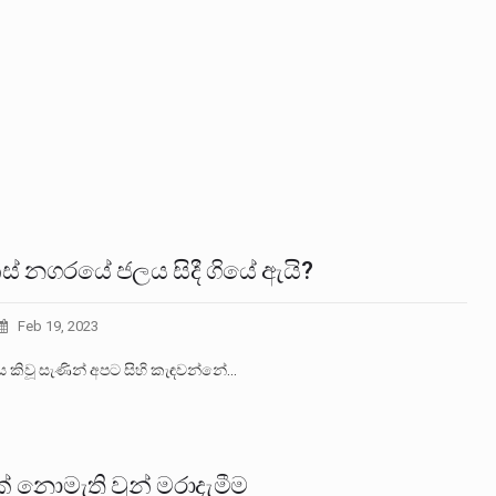
ිස් නගරයේ ජලය සිදී ගියේ ඇයි?
Feb 19, 2023
ය කිවූ සැණින් අපට සිහි කැඳවන්නේ…
් නොමැති වුන් මරාදැමීම