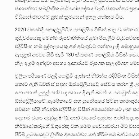
තායිලන්තය සහ පිලිපීනය) වැනි රටවල් ප්‍රවර්ධනය කිරී
ජාත්‍යන්තර සමලිංගික මාර්ගෝපදේශය වැනි ජාත්‍යන්තර ප්
වීඩියෝ ජාවාරම ක්‍රමක් ක්‍රමයෙන් ඉහල යන්නට විය.
2020 වසරේදී කොල්ලුපිටිය පොලිසිය විසින් බාල වයස්කාර පි
ගුරුවරයෙකු මෙන්ම රූපවාහිනියේ ළමා රියැලිටි වැඩසට
එදිරිසිංහ නම් පුද්ගලයෙකු අත් අඩංගුවට ගන්නා ලදි. මොහු
ඇතුළත් අසභ්‍ය සීඩී තැටි 130 ක් පමණ පොලිසිය විසින් සොය
නිල ඇඳුම් අන්දවා අසභ්‍ය ආකාරයට රූපගත කල දර්ශන මෙන්
මූලික පරීක්‍ෂණ වලදී හෙළිවී ඇත්තේ නිරන්ත එදිරිසිංහ වි
කොට ඇති බවත් ඒ සඳහා ඕස්ට්‍රේලියාවේ සේවය කරන ශ්‍රී
නොහොත් උපුල් හේවා ද සහාය දී ඇති බවත් ය. මොවුන් දෙදෙ
ඕස්ට්‍රේලියාවේ, ඇමරිකාවේ සහ යුරෝපයේ සිටින කාමාතුර
පවසන පරිදි නිරන්ත එදිරිසිංහ විසින් අපයෝජනයට ලක් කර 
දෙනාම වයස අවුරුදු 8-12 අතර වයසේ පසුවන බවත් සඳහන්
නිර්මාණකරුගේ මිතුරෙකු වන මෙම වෛද්‍යවරයා මීට වසර
පිරිමි ළමයෙකුට ලිංගික අපයෝජනයක් කිරීම සම්බන්ධයෙන් 