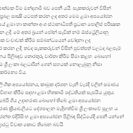
රියාත්මක වීම මන්දගාමී බව පෙනී යයි. සැකකරුවන් විසින්
ප්‍රබල සාක්‍ෂි යටපත් කරන ලද අතර මෙම ළමා අපයෝජන
යේ ළමා හා කාන්තා අංශ ස්ථානාධිපති ප්‍රධාන පොලිස් පරීක්‍ෂක
 මේ අතර බ්‍රයන් ජෝන් සැඩික් නම් ඕස්ට්‍රේලියානු
ක වංචාවක් කිරීම සම්බන්ධයෙන් චෝදනා ලද
න ලදි. තවද සැකකරුවන් විසින් පුවත්පත් වලටද බලපෑම්
ජනය පිලිබඳව තොරතුරු වාර්තා කිරීම සීමා කළහ. බොහෝ
්‍රී ලංකා බලධාරීන් ගෙන් සහයක් නොලැබුනු නිසා
ර්මන්‍ය විය.
ේ. ලිංගික අපයෝජනය, කාමුක දර්ශන වැනි වැරදි වලින් සමාජය
ිභාග කිරීම සඳහා ළමා හිතකාමී පද්ධතියක් සැපයිය යුතුය.
න් බේරී ගිය උදාහරණ බොහෝ තිබේ. ළමා අපයෝජන
ක්‍රියාවලියට දේශපාලන මැදිහත්වීම ශ්‍රී ලංකාවේ සුලභ ය.
න්ත එදිරිසිංහ ළමා අපයෝජන පිළිබඳ සිද්ධියේදී පෙනී යන්නේ
දොරටු විවෘත කොට තිබෙන බවයි.