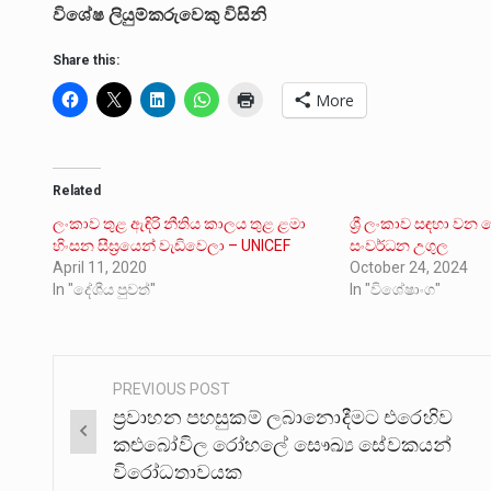
විශේෂ ලියුම්කරුවෙකු විසිනි
Share this:
More
Related
ලංකාව තුළ ඇඳිරි නීතිය කාලය තුළ ළමා
ශ්‍රී ලංකාව සඳහා ව
හිංසන සීඝ්‍රයෙන් වැඩිවෙලා – UNICEF
සංවර්ධන උගුල
April 11, 2020
October 24, 2024
In "දේශීය පුවත්"
In "විශේෂාංග"
PREVIOUS POST
Post
ප්‍රවාහන පහසුකම් ලබානොදීමට එරෙහිව
navigation
කළුබෝවිල රෝහලේ සෞඛ්‍ය සේවකයන්
විරෝධතාවයක