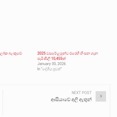
න ලෝක බැංකුවේ
2025 වසරේ ළමුන්ට එරෙහි හිංසන ගැන
පැමිණිලි 10,455ක්
January 30, 2026
In "දේශීය පුවත්"
NEXT POST
ආසියාවේ අලි ඇතුන්