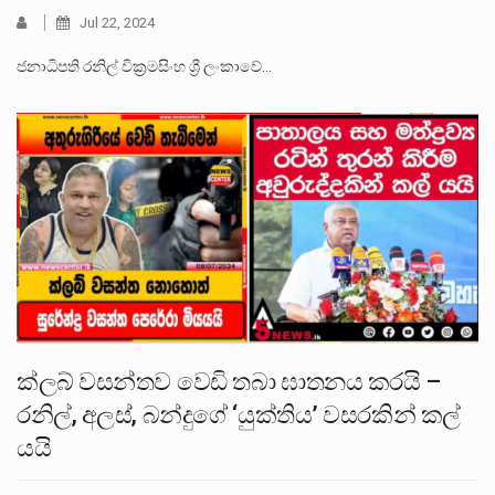
Jul 22, 2024
ජනාධිපති රනිල් වික්‍රමසිංහ ශ්‍රී ලංකාවේ…
ක්ලබ් වසන්තව වෙඩි තබා ඝාතනය කරයි –
රනිල්, අලස්, බන්දුගේ ‘යුක්තිය’ වසරකින් කල්
යයි