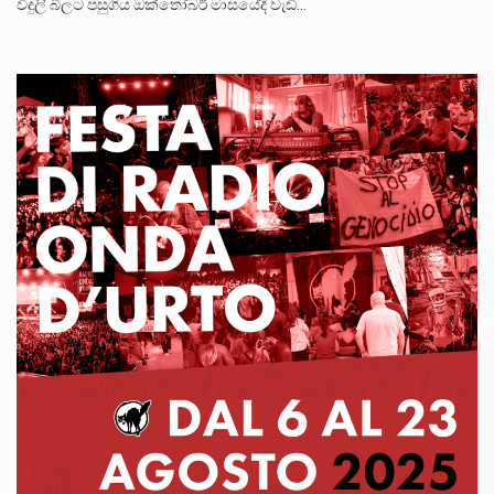
විදුලි බිලට පසුගිය ඔක්තෝබර් මාසයේදී වැඩි…