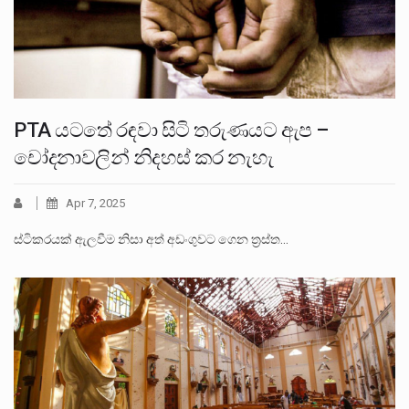
PTA යටතේ රඳවා සිටි තරුණයට ඇප –
චෝදනාවලින් නිදහස් කර නැහැ
Apr 7, 2025
ස්ටිකරයක් ඇලවීම නිසා අත් අඩංගුවට ගෙන ත්‍රස්ත…