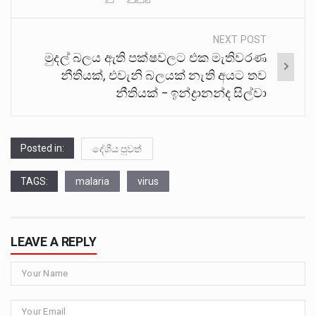
NEXT POST
මුදල් බලය ඇති පක්ෂවලට එක මැතිවරණ
නීතියක්, එවැනි බලයක් නැති අයට තව
නීතියක් – ඉන්ද්‍රානන්ද සිල්වා
Posted in:
දේශීය පුවත්
TAGS:
malaria
virus
LEAVE A REPLY