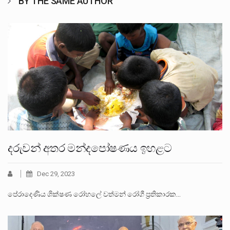
BY THE SAME AUTHOR
දරුවන් අතර මන්දපෝෂණය ඉහළට
Dec 29, 2023
පේරාදෙණිය ශික්ෂණ රෝහලේ වත්මන් රෝගී ප්‍රතිකාරක…