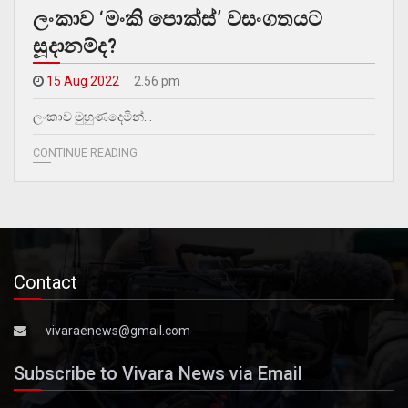
ලංකාව ‘මංකි පොක්ස්’ වසංගතයට
සූදානම්ද?
15 Aug 2022
2.56 pm
ලංකාව මුහුණදෙමින්…
CONTINUE READING
Contact
vivaraenews@gmail.com
Subscribe to Vivara News via Email