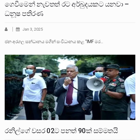
ගෙවීමෙන් නැවතත් රට අර්බුදයකට යනවා –
ධනූෂ පතිරණ
Jan 3, 2025
ජන අරගල සන්ධානය මගින් සංවිධානය කළ "IMF මර…
රනිල්ගේ වසර 02ට පනත් 90ක් සම්මතයි