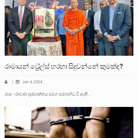
රාමායන් ට්‍රේල්ස් හරහා සිදුවන්නේ කුමක්ද?
Jun 4, 2024
රාම - රාවණ පුරවෘත්තය සමග සම්බන්ධ වී ඇති…