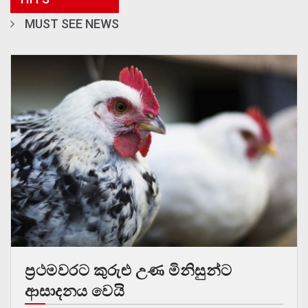
MUST SEE NEWS
ප්‍රථමවරට කුරුළු උණ මිනිසුන්ට
ආසාදනය වෙයි