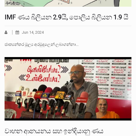
IMF ණය බිලියන 2.9යි, පොලිය බිලියන 1.9 යි
Jun 14, 2024
ජාත්‍යන්තර මූල්‍ය අරමුදලෙන් ලබාගන්නා…
වාහන ආනයනය සහ ඉන්දියානු ණය