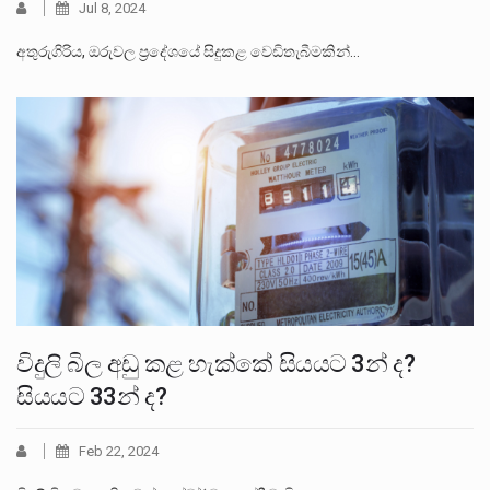
Jul 8, 2024
අතුරුගිරිය, ඔරුවල ප්‍රදේශයේ සිදුකළ වෙඩිතැබීමකින්…
විදුලි බිල අඩු කළ හැක්කේ සියයට 3න් ද?
සියයට 33න් ද?
Feb 22, 2024