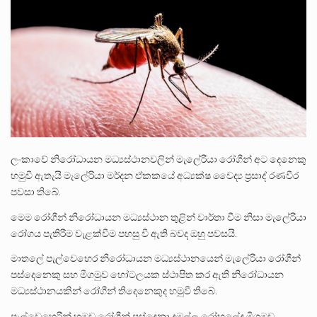
ලාල් කාන්ත ඇමතිවරයා අධිකරණ විනිශ්චයකාරවරුන්ගේ විශ්‍රාම යෑමේ වයස සම්බන්ධයෙන් නිහඬව සිටින ලෙස තමාට දැනුම් දුන්…
2011 වසරේදී දේශපාලන හා මානව හිමිකම් ක්‍රියාකාරීන් වන ලලිත්කුමාර් වීරරාජ් සහ කුගන් මුරුගානන්දන් යාපනයේදී අතුරුදන්…
ගොවියන්ගේ ප්‍රශ්න, ධීවරයන්ගේ ප්‍රශ්න, සෞඛය ප්‍රශ්න, වැටු ප්‍ර්ශ්න, රැකියා විරහිත ප්‍රශ්න මේ සියලු ප්‍රශ්නවලට තනි…
ලංකාවේ නිරෝධායන මධ්‍යස්ථානවලින් මැලේරියා රෝගීන් අට දෙනෙකු
හමුවී ඇතැයි මැලේරියා මර්දන ඒකකයේ අධ්‍යක්ෂ වෛද්‍ය ප්‍රසාද් රණවීර
පවසා තිබේ.
මෙම රෝගීන් නිරෝධායන මධ්‍යස්ථාන තුළින් වාර්තා වීම නිසා මැලේරියා
රෝගය පැතිරීම වැළක්වීම පහසු වී ඇති බවද ඔහු පවසයි.
මාතලේ පැල්වෙහෙර නිරෝධායන මධ්‍යස්ථානයෙන් මැලේරියා රෝගීන්
පස්දෙනෙකු සහ මීගමුව හෝටලයක ස්ථාපිත කර ඇති නිරෝධායන
මධ්‍යස්ථානයකින් රෝගීන් තිදෙනෙකුද හමුවී තිබේ.
පැල්වෙහෙරින් හමුවූ රෝගීන් පස්දෙනා දඹුල්ල රෝහලේද මිගමුව