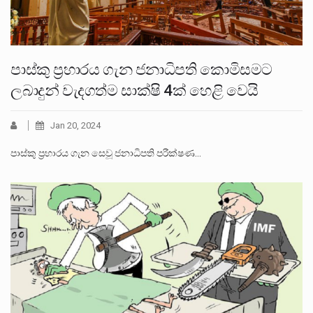
පාස්කු ප්‍රහාරය ගැන ජනාධිපති කොමිසමට
ලබාදුන් වැදගත්ම සාක්ෂි 4ක් හෙළි වෙයි
Jan 20, 2024
පාස්කු ප්‍රහාරය ගැන සෙවූ ජනාධිපති පරීක්ෂණ…