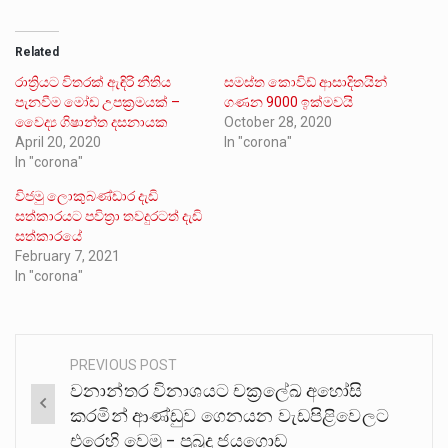
Related
රාත්‍රියට විතරක් ඇඳිරි නීතිය
සමස්ත කොවිඩ් ආසාදිතයින්
පැනවීම මෝඩ උපක්‍රමයක් –
ගණන 9000 ඉක්මවයි
වෛද්‍ය ගිෂාන්ත දසනායක
October 28, 2020
April 20, 2020
In "corona"
In "corona"
විජමු ලොකුබණ්ඩාර දැඩි
සත්කාරයට පවිත්‍රා තවදුරටත් දැඩි
සත්කාරයේ
February 7, 2021
In "corona"
PREVIOUS POST
Post
වනාන්තර විනාශයට චක්‍රලේඛ අහෝසි
navigation
කරමින් ආණ්ඩුව ගෙනයන වැඩපිළිවෙලට
එරෙහි වෙමු – පුබුදු ජයගොඩ