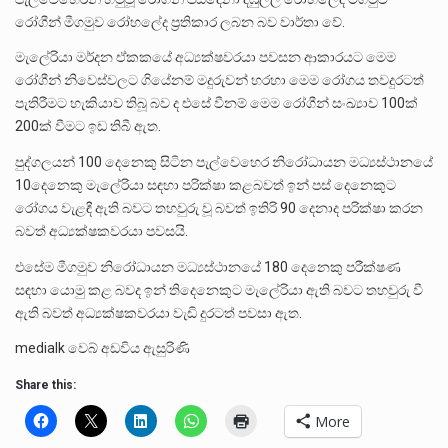
රෝගීන් මීගමුව රෝහලේද ප්‍රතිකාර ලබන බව වාර්තා වේ.
මැලේරියා මර්දන ඒකකයේ අධ්‍යක්ෂවරයා පවසන ආකාරයට මෙම
රෝගීන් නිවෙස්වලට ගියේනම් මදුරුවන් හරහා මෙම රෝගය තවදුරටත්
පැතිරීමට හැකියාව තිබූ බව ද එසේ වීනම් මෙම රෝගීන් සංඛ්‍යාව 100ක්
200ක් වීමට ඉඩ තිබී ඇත.
පුද්ගලයන් 100 දෙනෙකු සිටින පැල්වෙහෙර නිරෝධායන මධ්‍යස්ථානයේ
10දෙනෙකු මැලේරියා සඳහා පරික්ෂා කළබවත් ඉන් පස් දෙනෙකුට
රෝගය වැළඳී ඇති බවට තහවුරු වූ බවත් ඉතිරි 90 දෙනාද පරික්ෂා කරන
බවත් අධ්‍යක්ෂකවරයා පවසයි.
එසේම මීගමුව නිරෝධායන මධ්‍යස්ථානයේ 180 දෙනෙකු පරීක්ෂණ
සඳහා යොමු කළ බවද ඉන් තිදෙනෙකුට මැලේරියා ඇති බවට තහවුරු වී
ඇති බවත් අධ්‍යක්ෂකවරයා වැඩි දුරටත් පවසා ඇත.
medialk වෙබ් අඩවිය ඇසුරිණි
Share this:
More